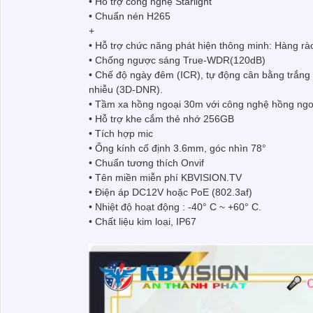
• Hỗ trợ công nghệ Starlight
• Chuẩn nén H265
+
• Hỗ trợ chức năng phát hiện thông minh: Hàng rà
• Chống ngược sáng True-WDR(120dB)
• Chế độ ngày đêm (ICR), tự động cân bằng trắn
nhiễu (3D-DNR).
• Tầm xa hồng ngoại 30m với công nghệ hồng ngo
• Hỗ trợ khe cắm thẻ nhớ 256GB
• Tích hợp mic
• Ống kính cố định 3.6mm, góc nhìn 78°
• Chuẩn tương thích Onvif
• Tên miền miễn phí KBVISION.TV
• Điện áp DC12V hoặc PoE (802.3af)
• Nhiệt độ hoạt động : -40° C ~ +60° C.
• Chất liệu kim loại, IP67