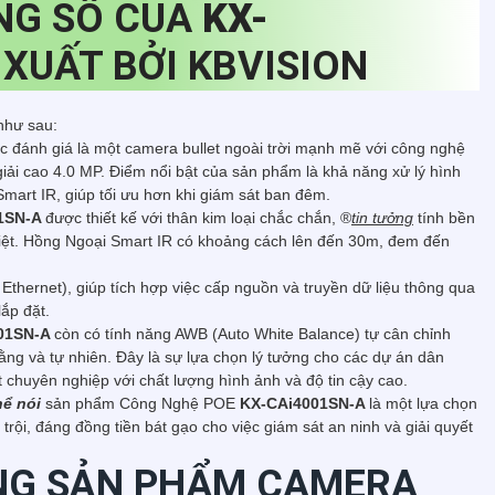
NG SỐ CỦA
KX-
 XUẤT BỞI KBVISION
như sau:
c đánh giá là một camera bullet ngoài trời mạnh mẽ với công nghệ
iải cao 4.0 MP. Điểm nổi bật của sản phẩm là khả năng xử lý hình
art IR, giúp tối ưu hơn khi giám sát ban đêm.
1SN-A
được thiết kế với thân kim loại chắc chắn, ®️
tin tưởng
tính bền
nghiệt. Hồng Ngoại Smart IR có khoảng cách lên đến 30m, đem đến
hernet), giúp tích hợp việc cấp nguồn và truyền dữ liệu thông qua
lắp đặt.
01SN-A
còn có tính năng AWB (Auto White Balance) tự cân chỉnh
ằng và tự nhiên. Đây là sự lựa chọn lý tưởng cho các dự án dân
 chuyên nghiệp với chất lượng hình ảnh và độ tin cậy cao.
hể nói
sản phẩm Công Nghệ POE
KX-CAi4001SN-A
là một lựa chọn
trội, đáng đồng tiền bát gạo cho việc giám sát an ninh và giải quyết
NG SẢN PHẨM CAMERA