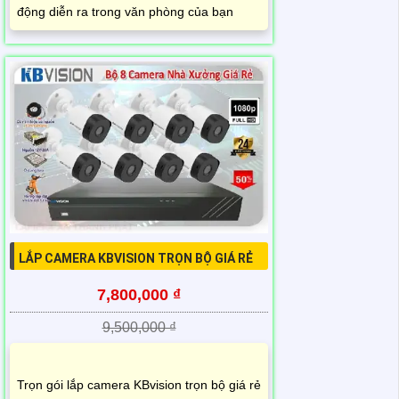
động diễn ra trong văn phòng của bạn
LẮP CAMERA KBVISION TRỌN BỘ GIÁ RẺ
7,800,000 ₫
9,500,000 ₫
Trọn gói lắp camera KBvision trọn bộ giá rẻ