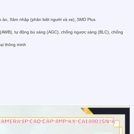
o ảo, Xâm nhập (phân biệt người và xe), SMD Plus.
g (AWB), tự động bù sáng (AGC), chống ngược sáng (BLC), chống
ại thông minh