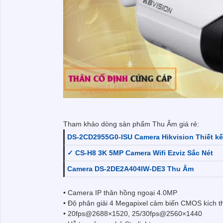
Tham khảo dòng sản phẩm Thu Âm giá rẻ:
DS-2CD2955G0-ISU Camera Hikvision Thiết k
✓ CS-H8 3K 5MP Camera Wifi Ezviz Sắc Nét
Camera DS-2DE2A404IW-DE3 Thu Âm
• Camera IP thân hồng ngoại 4.0MP
• Độ phân giải 4 Megapixel cảm biến CMOS kích t
• 20fps@2688×1520, 25/30fps@2560×1440