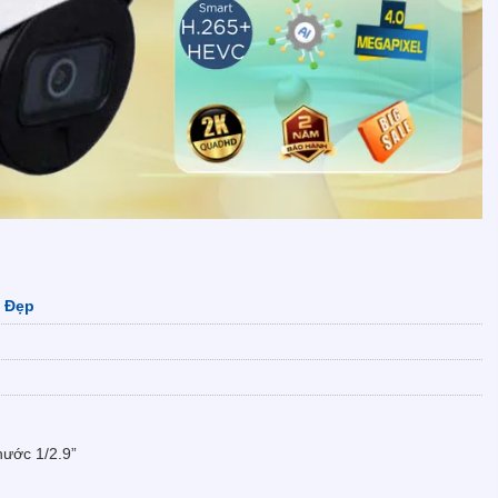
ế Đẹp
hước 1/2.9”