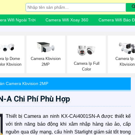
ra Wifi Ngoài Trời
Camera Wifi Xoay 360
Camera Wifi Báo 
ra Ip Dome
Camera Kbvision
Camera Ip
Camera Ip Full
olor Kbvision
2MP
Kbvision
Color
án Camera Kbvision 2MP
-A Chi Phí Phù Hợp
Thiết bị Camera an ninh KX-CAi4001SN-A được thiết kế
với tính năng báo động khi xâm nhập hàng rào ảo, cấp
nguồn qua dây mạng, cấu hình Starlight giám sát tốt trong