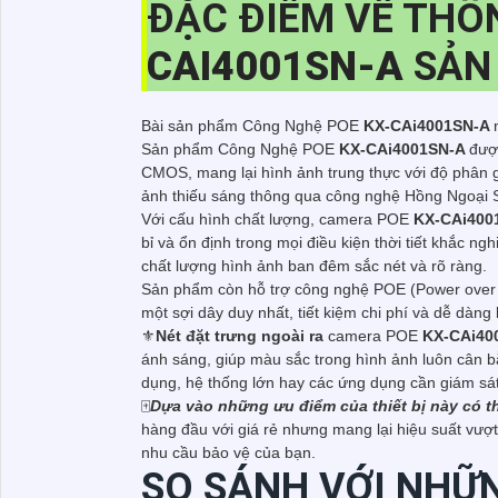
ĐẶC ĐIỂM VỀ THÔ
CAI4001SN-A
SẢN
Bài sản phẩm Công Nghệ POE
KX-CAi4001SN-A
Sản phẩm Công Nghệ POE
KX-CAi4001SN-A
đượ
CMOS, mang lại hình ảnh trung thực với độ phân g
ảnh thiếu sáng thông qua công nghệ Hồng Ngoại Sm
Với cấu hình chất lượng, camera POE
KX-CAi400
bỉ và ổn định trong mọi điều kiện thời tiết khắc 
chất lượng hình ảnh ban đêm sắc nét và rõ ràng.
Sản phẩm còn hỗ trợ công nghệ POE (Power over Et
một sợi dây duy nhất, tiết kiệm chi phí và dễ dàng 
⚜️
Nét đặt trưng ngoài ra
camera POE
KX-CAi40
ánh sáng, giúp màu sắc trong hình ảnh luôn cân b
dụng, hệ thống lớn hay các ứng dụng cần giám sát
🀄
Dựa vào những ưu điểm của thiết bị này có t
hàng đầu với giá rẻ nhưng mang lại hiệu suất vượt 
nhu cầu bảo vệ của bạn.
SO SÁNH VỚI NHỮ