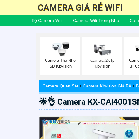
CAMERA GIÁ RẺ WIFI
Bộ Camera Wifi
Camera Wifi Trong Nhà
Came
Camera Thẻ Nhớ
Camera 2k Ip
Came
SD Kbvision
Kbvision
Full C
Camera Quan Sát
Camera Kbvision Giá Rẻ
B
🌟👌 Camera KX-CAi4001SN