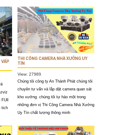
THI CÔNG CAMERA NHÀ XƯỞNG UY
 VẤP
TÍN
View: 27989.
Chúng tôi công ty An Thành Phát chúng tôi
rẻ
chuyên tư vấn và lắp dặt camera quan sát
ezviz
kho xưởng. chúng tôi tự hào một trong
 FUll
những đơn vị Thi Công Camera Nhà Xưởng
 tich
Uy Tín chất lượng thông minh