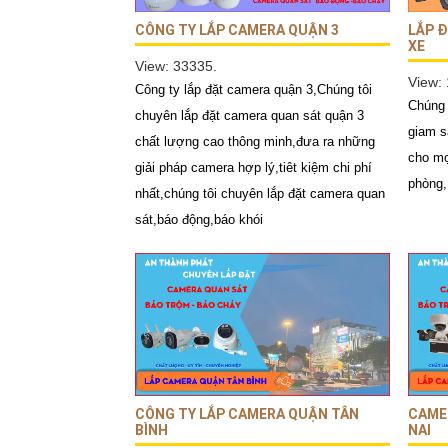
CÔNG TY LẮP CAMERA QUẬN 3
LẮP Đ
XE
View: 33335.
View:
Công ty lắp đặt camera quận 3,Chúng tôi
Chúng 
chuyên lắp đặt camera quan sát quận 3
giam s
chất lượng cao thông minh,đưa ra những
cho mọ
giải pháp camera hợp lý,tiêt kiệm chi phí
phòng,
nhất,chúng tôi chuyên lắp đặt camera quan
sát,báo động,báo khói
CÔNG TY LẮP CAMERA QUẬN TÂN
CAME
BÌNH
NAI