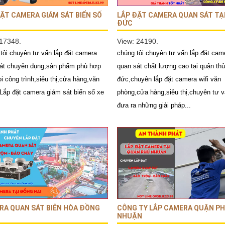
ẶT CAMERA GIÁM SÁT BIỂN SỐ
LẮP ĐẶT CAMERA QUAN SÁT TẠ
ĐỨC
 17348.
View: 24190.
tôi chuyên tư vấn lắp đặt camera
chúng tôi chuyên tư vấn lắp đặt cam
át chuyên dụng,sản phẩm phù hơp
quan sát chất lượng cao tại quận thủ
i công trình,siêu thị,cửa hàng,văn
đức,chuyên lắp đặt camera wifi văn
Lắp đặt camera giám sát biển số xe
phòng,cửa hàng,siêu thị,chuyên tư 
đưa ra những giải pháp...
RA QUAN SÁT BIÊN HÒA ĐỒNG
CÔNG TY LẮP CAMERA QUẬN P
NHUẬN