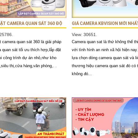
ĐẶT CAMERA QUAN SÁT 360 ĐỘ
GIÁ CAMERA KBVISION MỚI NHẤ
 25786.
View: 30651.
t camera quan sát 360 là giải pháp
Camera quan sat là thứ không thể thi
 quan sát tối ưu thích hợp,lắp đặt
với tình hình an ninh xã hội hiện nay
i công trình dự án nhỏ,như kho
lựa chọn dòng camera quan sát và li
siêu thị,cửa hàng,văn phòng,. .
thương hiệu camera quan sát đó có t
không đó...