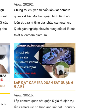
View: 28292.
Chúng tôi chuyên tư vấn lắp đặt camera
uận
quan sát trên địa bàn quận bình tân.Luôn
n sát
luôn đưa ra những giải pháp camera hợp
ặt các
lý,chuyên nghiệp.chuyên cung cấp sĩ lẻ các
g cho
thiết bị camera giam sá.
LẮP ĐẶT CAMERA QUAN SÁT QUẬN 6
N 3
GIÁ RẺ
View: 30515.
Lắp camera quan sát quận 6 giá rẻ dịch vụ
dịch
lắp camera uy tín hình ảnh sắt nét , công ty