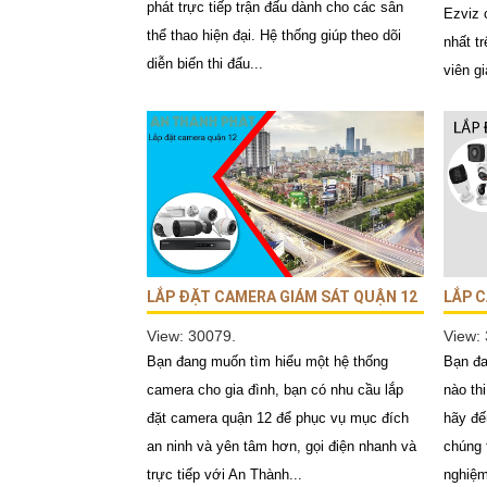
phát trực tiếp trận đấu dành cho các sân
Ezviz 
thể thao hiện đại. Hệ thống giúp theo dõi
nhất tr
diễn biến thi đấu...
viên gi
LẮP ĐẶT CAMERA GIÁM SÁT QUẬN 12
LẮP C
View: 30079.
View:
Bạn đang muốn tìm hiểu một hệ thống
Bạn đa
camera cho gia đình, bạn có nhu cầu lắp
nào th
đặt camera quận 12 để phục vụ mục đích
hãy đế
an ninh và yên tâm hơn, gọi điện nhanh và
chúng 
trực tiếp với An Thành...
nghiệm