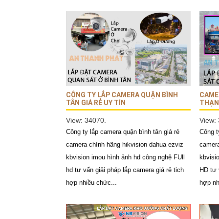
CÔNG TY LẮP CAMERA QUẬN BÌNH
CAME
TÂN GIÁ RẺ UY TÍN
THẠN
View: 34070.
View:
Công ty lắp camera quận bình tân giá rẻ
Công t
camera chính hãng hikvision dahua ezviz
camera
kbvision imou hình ảnh hd công nghệ FUll
kbvisi
hd tư vấn giải pháp lắp camera giá rẻ tich
HD tư 
hợp nhiều chức...
hợp nh