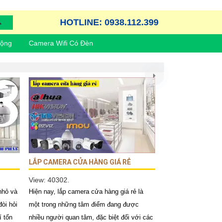
HOTLINE: 0938.112.399
Động
Camera Wifi Có Đèn
LẮP CAMERA CỬA HÀNG GIÁ RẺ
View: 40302.
nhỏ và
Hiện nay, lắp camera cửa hàng giá rẻ là
òi hỏi
một trong những tâm điểm đang được
í tốn
nhiều người quan tâm, đặc biệt đối với các