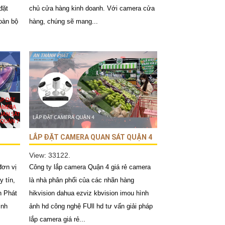
đặt
chủ cửa hàng kinh doanh. Với camera cửa
oàn bộ
hàng, chúng sẽ mang...
LẮP ĐẶT CAMERA QUAN SÁT QUẬN 4
View: 33122.
đơn vị
Công ty lắp camera Quận 4 giá rẻ camera
y tín,
là nhà phân phối của các nhãn hàng
h Phát
hikvision dahua ezviz kbvision imou hình
inh
ảnh hd công nghệ FUll hd tư vấn giải pháp
lắp camera giá rẻ...