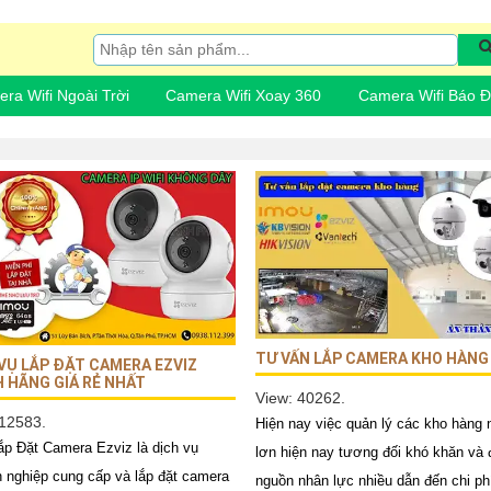
ra Wifi Ngoài Trời
Camera Wifi Xoay 360
Camera Wifi Báo 
TƯ VẤN LẮP CAMERA KHO HÀNG
VỤ LẮP ĐẶT CAMERA EZVIZ
 HÃNG GIÁ RẺ NHẤT
View: 40262.
 12583.
Hiện nay việc quản lý các kho hàng 
ắp Đặt Camera Ezviz là dịch vụ
lơn hiện nay tương đối khó khăn và đ
 nghiệp cung cấp và lắp đặt camera
nguồn nhân lực nhiều dẫn đến chi ph