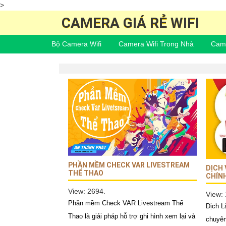
>
CAMERA GIÁ RẺ WIFI
Bộ Camera Wifi
Camera Wifi Trong Nhà
Came
PHẦN MỀM CHECK VAR LIVESTREAM
DỊCH 
THỂ THAO
CHÍNH
View: 2694.
View:
Phần mềm Check VAR Livestream Thể
Dịch L
Thao là giải pháp hỗ trợ ghi hình xem lại và
chuyên