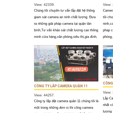
View: 42339.
View:
Chúng tôi chuyên tư vấn lắp đặt hệ thông
Camera
giam sát camera an ninh chất lượng. Đưa
tôi chu
ra những giải pháp camera tại quận tân
ninh,c
bình,Tư vấn khảo sát chất lượng cao thông
phap c
minh cửa hàng,văn phòng,siêu thị,gia đình,
phòng,s
CÔNG 
CÔNG TY LẮP CAMERA QUẬN 11
View:
View: 44257.
Lắp Ca
Công ty lắp đặt camera quân 11 chúng tôi là
nhất c
một trong những đơn vị thi công camera
lượng 