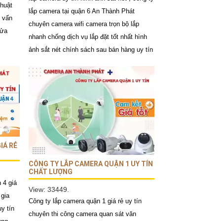
thuật
lắp camera tại quận 6 An Thành Phát
ư vấn
chuyên camera wifi camera trọn bộ lắp
cửa
nhanh chống dịch vụ lắp đặt tốt nhất hình
ảnh sắt nét chính sách sau bán hàng uy tín
IÁ RẺ
CÔNG TY LẮP CAMERA QUẬN 1 UY TÍN
CHẤT LƯỢNG
 4 giá
View: 33449.
 gia
Công ty lắp camera quận 1 giá rẻ uy tín
y tín
chuyên thi công camera quan sát văn