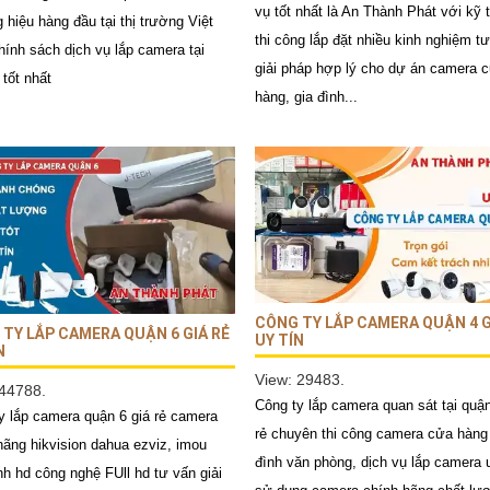
vụ tốt nhất là An Thành Phát với kỹ 
 hiệu hàng đầu tại thị trường Việt
thi công lắp đặt nhiều kinh nghiệm t
ính sách dịch vụ lắp camera tại
giải pháp hợp lý cho dự án camera 
 tốt nhất
hàng, gia đình...
CÔNG TY LẮP CAMERA QUẬN 4 G
TY LẮP CAMERA QUẬN 6 GIÁ RẺ
UY TÍN
N
View: 29483.
 44788.
Công ty lắp camera quan sát tại quận
y lắp camera quận 6 giá rẻ camera
rẻ chuyên thi công camera cửa hàng
hãng hikvision dahua ezviz, imou
đình văn phòng, dịch vụ lắp camera u
nh hd công nghệ FUll hd tư vấn giải