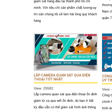
giam sát hàng đầu tại thành phố hồ chí
thương
minh. Với tiêu chí sản phẩm chất lượng-uy
Nam ch
tín sản chúng tôi sẽ làm hài lòng quý khách
quận 7
hàng
LẮP CAMERA QUAN SÁT QUA ĐIỆN
CÔNG 
THOẠI TỐT NHẤT
UY TÍ
View: 25582.
View:
Lắp camera quan sát qua điện thoại ổn định
Công t
giám từ xa qua wifi ổn định, dù bạn ở bất
chính 
kỳ đầu vẫn có thể giám sát hình ảnh thông
hình ả