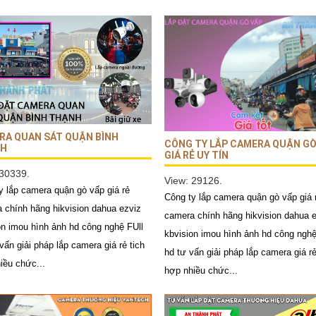
RA QUAN SÁT QUẬN BÌNH
CÔNG TY LẮP CAMERA QUẬN GÒ
H
GIÁ RẺ UY TÍN
 30339.
View: 29126.
y lắp camera quận gò vấp giá rẻ
Công ty lắp camera quận gò vấp giá 
 chính hãng hikvision dahua ezviz
camera chính hãng hikvision dahua 
on imou hình ảnh hd công nghệ FUll
kbvision imou hình ảnh hd công nghệ
vấn giải pháp lắp camera giá rẻ tich
hd tư vấn giải pháp lắp camera giá rẻ
iều chức...
hợp nhiều chức...