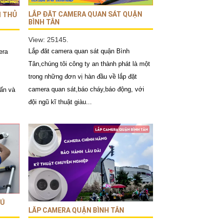
LẮP ĐĂT CAMERA QUAN SÁT QUẬN
I THỦ
BÌNH TÂN
View: 25145.
Lắp đăt camera quan sát quận Bình
era
Tân,chúng tôi công ty an thành phát là một
trong những đơn vị hàn đầu về lắp đặt
camera quan sát,báo cháy,báo động, với
vấn và
đội ngũ kĩ thuật giàu...
HÚ
LĂP CAMERA QUẬN BÌNH TÂN