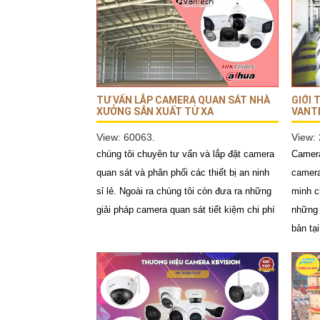
TƯ VẤN LẮP CAMERA QUAN SÁT NHÀ
GIỚI 
XƯỞNG SẢN XUẤT TỪ XA
VANT
View: 60063.
View:
chúng tôi chuyên tư vấn và lắp đặt camera
Camera
quan sát và phân phối các thiết bị an ninh
camera
sỉ lẻ. Ngoài ra chúng tôi còn đưa ra những
minh c
giải pháp camera quan sát tiết kiệm chi phí
những 
bản tại