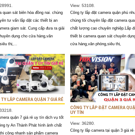
 28991.
View: 53108.
 quan sát biên hòa đồng nai. chúng
Công ty lắp đặt camera quận phú nh
yên tư vấn lắp dặt các thiết bị an
chúng tôi chuyên lắp đặt camera qua
amera giam sát. Cung cấp đưa ra giải
chất lượng cao chuyên nghiệp.Lắp đ
huyên dụng cho cửa hàng,văn
thiết bi camera quan sát chuyên dụn
iêu thị,...
cửa hàng,văn phòng,siêu thị,
TY LẮP CAMERA QUẬN 7 GIÁ RẺ
CÔNG TY LẮP ĐẶT CAMERA QUẬ
 33218.
UY TÍN
mera quận 7 giá rẻ uy tín dịch vụ tốt
View: 36280.
ông ty An Thành Phát hình ảnh chất
Công ty lắp camera tại quận 3 giá rẻ 
thi công nhanh sản phẩm camera