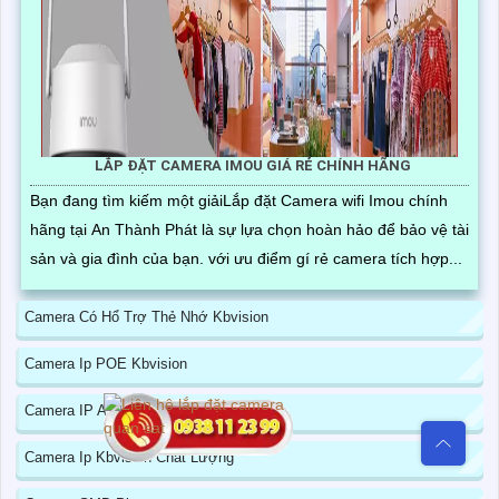
LẮP ĐẶT CAMERA IMOU GIÁ RẺ CHÍNH HÃNG
Bạn đang tìm kiếm một giảiLắp đặt Camera wifi Imou chính
hãng tại An Thành Phát là sự lựa chọn hoàn hảo để bảo vệ tài
sản và gia đình của bạn. với ưu điểm gí rẻ camera tích hợp...
Camera Có Hổ Trợ Thẻ Nhớ Kbvision
Camera Ip POE Kbvision
Camera IP AI Kbvision
Camera Ip Kbvision Chất Lượng