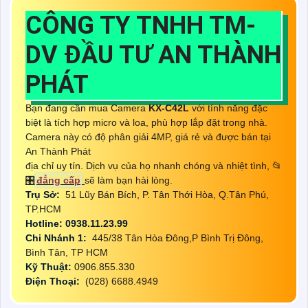
CÔNG TY TNHH TM-
DV ĐẦU TƯ AN THÀNH
PHÁT
Bạn đang cần mua Camera
KX-C42L
với tính năng đặc
biệt là tích hợp micro và loa, phù hợp lắp đặt trong nhà.
Camera này có độ phân giải 4MP, giá rẻ và được bán tại
An Thành Phát
địa chỉ uy tín. Dịch vụ của họ nhanh chóng và nhiệt tình, 📂
🎛
đẳng cấp
sẽ làm bạn hài lòng.
Trụ Sở:
51 Lũy Bán Bích, P. Tân Thới Hòa, Q.Tân Phú,
TP.HCM
Hotline: 0938.11.23.99
Chi Nhánh 1:
445/38 Tân Hòa Đông,P Bình Trị Đông,
Bình Tân, TP HCM
Kỹ Thuật:
0906.855.330
Điện Thoại:
(028) 6688.4949