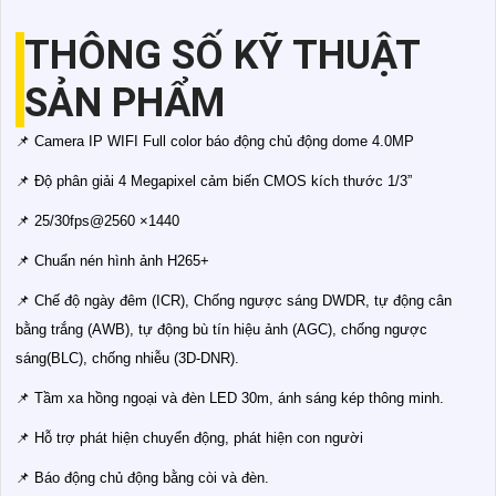
THÔNG SỐ KỸ THUẬT
SẢN PHẨM
📌 Camera IP WIFI Full color báo động chủ động dome 4.0MP
📌 Độ phân giải 4 Megapixel cảm biến CMOS kích thước 1/3”
📌 25/30fps@2560 ×1440
📌 Chuẩn nén hình ảnh H265+
📌 Chế độ ngày đêm (ICR), Chống ngược sáng DWDR, tự động cân
bằng trắng (AWB), tự động bù tín hiệu ảnh (AGC), chống ngược
sáng(BLC), chống nhiễu (3D-DNR).
📌 Tầm xa hồng ngoại và đèn LED 30m, ánh sáng kép thông minh.
📌 Hỗ trợ phát hiện chuyển động, phát hiện con người
📌 Báo động chủ động bằng còi và đèn.