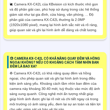
🐌 Camera KX-C42L của KBvision có kích thước nhỏ gọn
và độ phân giải cao, phù hợp sử dụng trong các hệ thống
giám sát như tại gia đình, cửa hàng, văn phòng, ... Độ
phân giải của camera KX-C42L thường là 2.0MP
(1920x1080 pixel), mang lại hình ảnh sắc nét và rõ ràng,
giúp quan sát và ghi lại hình ảnh dễ dàng và chất lượng.
😓 CAMERA KX-C42L CÓ KHẢ NĂNG QUAY ĐÊM VÀ HỒNG
NGOẠI KHÔNG? NẾU CÓ KHOẢNG CÁCH TẦM NHÌN BAN
ĐÊM LÀ BAO XA?
♻️ Camera KX-C42L có khả năng quay đêm và hồng
ngoại, cho phép quan sát và ghi lại hình ảnh trong điều
kiện ánh sáng yếu. Khoảng cách tầm nhìn ban đêm của
camera này khoảng 30-40 mét, tuỳ thuộc vào mức độ ánh
sáng xung quanh. Công nghệ mới ấn tượng nhất giúp
giúp hình ảnh được ghi lại rõ nét và chi tiết ngay cả trong
môi trường có ánh sáng yếu, đem lại sự an toàn và tiện lợi
cho việc giám sát và bảo vệ tài sản.