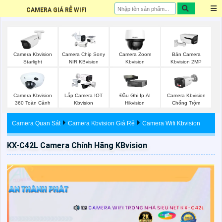
CAMERA GIÁ RẺ WIFI
Camera Kbvision
Camera Chip Sony
Camera Zoom
Bán Camera
Starlight
NIR KBvision
Kbvision
Kbvision 2MP
Camera Kbvision
Lắp Camera IOT
Đầu Ghi Ip AI
Camera Kbvision
360 Toàn Cảnh
Kbvision
Hikvision
Chống Trộm
Camera Quan Sát
Camera Kbvision Giá Rẻ
Camera Wifi Kbvision
KX-C42L Camera Chính Hãng KBvision