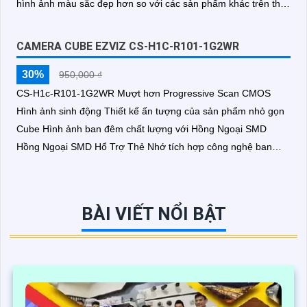
hình ảnh màu sắc đẹp hơn so với các sản phẩm khác trên thị
trường
CAMERA CUBE EZVIZ CS-H1C-R101-1G2WR
30%
950,000 ₫
CS-H1c-R101-1G2WR Mượt hơn Progressive Scan CMOS
Hình ảnh sinh động Thiết kế ấn tượng của sản phẩm nhỏ gọn
Cube Hình ảnh ban đêm chất lượng với Hồng Ngoại SMD
Hồng Ngoại SMD Hổ Trợ Thẻ Nhớ tích hợp công nghệ ban
đêm Hồng Ngoại SMD Hình anh được truyền tải trên công
nghệ IP Wifi Kết nối tập trung dễ dàng
BÀI VIẾT NỔI BẬT