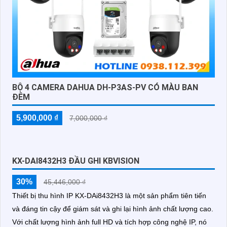
BỘ 4 CAMERA DAHUA DH-P3AS-PV CÓ MÀU BAN
ĐÊM
5,900,000 ₫
7,000,000 ₫
KX-DAI8432H3 ĐẦU GHI KBVISION
30%
45,446,000 ₫
Thiết bị thu hình IP KX-DAi8432H3 là một sản phẩm tiên tiến
và đáng tin cậy để giám sát và ghi lại hình ảnh chất lượng cao.
Với chất lượng hình ảnh full HD và tích hợp công nghệ IP, nó