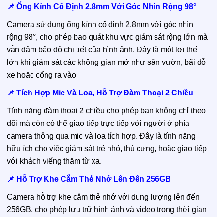
📌 Ống Kính Cố Định 2.8mm Với Góc Nhìn Rộng 98°
Camera sử dụng ống kính cố định 2.8mm với góc nhìn
rộng 98°, cho phép bao quát khu vực giám sát rộng lớn mà
vẫn đảm bảo độ chi tiết của hình ảnh. Đây là một lợi thế
lớn khi giám sát các không gian mở như sân vườn, bãi đỗ
xe hoặc cổng ra vào.
📌 Tích Hợp Mic Và Loa, Hỗ Trợ Đàm Thoại 2 Chiều
Tính năng đàm thoại 2 chiều cho phép bạn không chỉ theo
dõi mà còn có thể giao tiếp trực tiếp với người ở phía
camera thông qua mic và loa tích hợp. Đây là tính năng
hữu ích cho việc giám sát trẻ nhỏ, thú cưng, hoặc giao tiếp
với khách viếng thăm từ xa.
📌 Hỗ Trợ Khe Cắm Thẻ Nhớ Lên Đến 256GB
Camera hỗ trợ khe cắm thẻ nhớ với dung lượng lên đến
256GB, cho phép lưu trữ hình ảnh và video trong thời gian