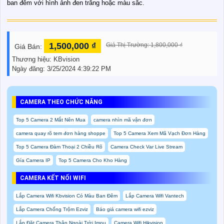
ban đêm với hình ảnh đen trắng hoặc màu sắc.
1,500,000 ₫
Giá Thị Trường: 1,800,000 ₫
Giá Bán:
Thương hiệu:
KBvision
Ngày đăng:
3/25/2024 4:39:22 PM
CAMERA THEO CHỨC NĂNG
Top 5 Camera 2 Mắt Nên Mua
camera nhìn mã vận đơn
camera quay rõ tem đơn hàng shoppe
Top 5 Camera Xem Mã Vạch Đơn Hàng
Top 5 Camera Đàm Thoại 2 Chiều Rõ
Camera Check Var Live Stream
Gía Camera IP
Top 5 Camera Cho Kho Hàng
CAMERA KẾT NỐI WIFI
Lắp Camera Wifi Kbvision Có Màu Ban Đêm
Lắp Camera Wifi Vantech
Lắp Camera Chống Trộm Ezviz
Báo giá camera wifi ezviz
Lắp Đặt Camera Thân Ngoài Trời Imou
Camera Wifi Hikvision