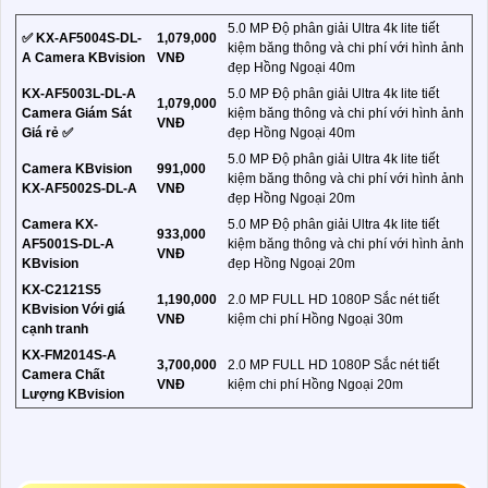
5.0 MP Độ phân giải Ultra 4k lite tiết
✅ KX-AF5004S-DL-
1,079,000
kiệm băng thông và chi phí với hình ảnh
A Camera KBvision
VNĐ
đẹp Hồng Ngoại 40m
KX-AF5003L-DL-A
5.0 MP Độ phân giải Ultra 4k lite tiết
1,079,000
Camera Giám Sát
kiệm băng thông và chi phí với hình ảnh
VNĐ
Giá rẻ ✅
đẹp Hồng Ngoại 40m
5.0 MP Độ phân giải Ultra 4k lite tiết
Camera KBvision
991,000
kiệm băng thông và chi phí với hình ảnh
KX-AF5002S-DL-A
VNĐ
đẹp Hồng Ngoại 20m
Camera KX-
5.0 MP Độ phân giải Ultra 4k lite tiết
933,000
AF5001S-DL-A
kiệm băng thông và chi phí với hình ảnh
VNĐ
KBvision
đẹp Hồng Ngoại 20m
KX-C2121S5
1,190,000
2.0 MP FULL HD 1080P Sắc nét tiết
KBvision Với giá
VNĐ
kiệm chi phí Hồng Ngoại 30m
cạnh tranh
KX-FM2014S-A
3,700,000
2.0 MP FULL HD 1080P Sắc nét tiết
Camera Chất
VNĐ
kiệm chi phí Hồng Ngoại 20m
Lượng KBvision