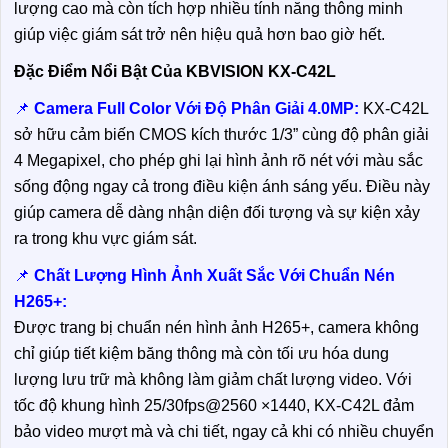
lượng cao mà còn tích hợp nhiều tính năng thông minh
giúp việc giám sát trở nên hiệu quả hơn bao giờ hết.
Đặc Điểm Nổi Bật Của KBVISION KX-C42L
📌
Camera Full Color Với Độ Phân Giải 4.0MP:
KX-C42L
sở hữu cảm biến CMOS kích thước 1/3” cùng độ phân giải
4 Megapixel, cho phép ghi lại hình ảnh rõ nét với màu sắc
sống động ngay cả trong điều kiện ánh sáng yếu. Điều này
giúp camera dễ dàng nhận diện đối tượng và sự kiện xảy
ra trong khu vực giám sát.
📌
Chất Lượng Hình Ảnh Xuất Sắc Với Chuẩn Nén
H265+:
Được trang bị chuẩn nén hình ảnh H265+, camera không
chỉ giúp tiết kiệm băng thông mà còn tối ưu hóa dung
lượng lưu trữ mà không làm giảm chất lượng video. Với
tốc độ khung hình 25/30fps@2560 ×1440, KX-C42L đảm
bảo video mượt mà và chi tiết, ngay cả khi có nhiều chuyển