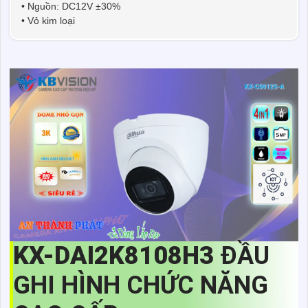
• Nguồn: DC12V ±30%
• Vỏ kim loại
KX-DAI2K8108H3
ĐẦU
GHI HÌNH CHỨC NĂNG