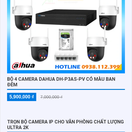
BỘ 4 CAMERA DAHUA DH-P3AS-PV CÓ MÀU BAN
ĐÊM
5,900,000 ₫
7,000,000 ₫
TRỌN BỘ CAMERA IP CHO VĂN PHÒNG CHẤT LƯỢNG
ULTRA 2K