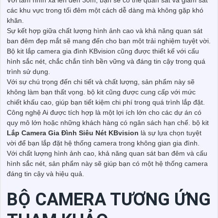
Với tầm nhìn xa lên đến 30m, bạn sẽ có thể quan sát và giám sát
các khu vực trong tối đêm một cách dễ dàng mà không gặp khó
khăn.
Sự kết hợp giữa chất lượng hình ảnh cao và khả năng quan sát
ban đêm đẹp mắt sẽ mang đến cho bạn một trải nghiệm tuyệt vời.
Bộ kit lắp camera gia đình KBvision cũng được thiết kế với cấu
hình sắc nét, chắc chắn tính bền vững và đáng tin cậy trong quá
trình sử dụng.
Với sự chú trọng đến chi tiết và chất lượng, sản phẩm này sẽ
không làm bạn thất vọng. bộ kit cũng được cung cấp với mức
chiết khấu cao, giúp bạn tiết kiệm chi phí trong quá trình lắp đặt.
Công nghệ Ai được tích hợp là một lợi ích lớn cho các dự án có
quy mô lớn hoặc những khách hàng có ngân sách hạn chế. bộ kit
Lắp Camera Gia Đình Siêu Nét KBvision
là sự lựa chọn tuyệt
vời để bạn lắp đặt hệ thống camera trong không gian gia đình.
Với chất lượng hình ảnh cao, khả năng quan sát ban đêm và cấu
hình sắc nét, sản phẩm này sẽ giúp bạn có một hệ thống camera
đáng tin cậy và hiệu quả.
BỘ CAMERA TƯƠNG ỨNG