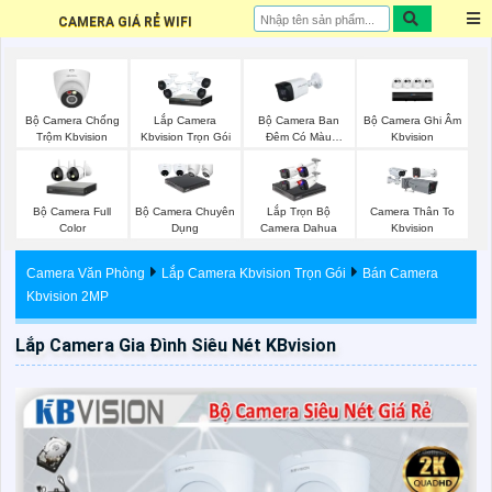
CAMERA GIÁ RẺ WIFI
Bộ Camera Chống
Bộ Camera Ban
Bộ Camera Ghi Âm
Lắp Camera
Trộm Kbvision
Đêm Có Màu
Kbvision
Kbvision Trọn Gói
Kbvision
Bộ Camera Full
Bộ Camera Chuyên
Lắp Trọn Bộ
Camera Thân To
Color
Dụng
Camera Dahua
Kbvision
Camera Văn Phòng
Lắp Camera Kbvision Trọn Gói
Bán Camera
Kbvision 2MP
Lắp Camera Gia Đình Siêu Nét KBvision