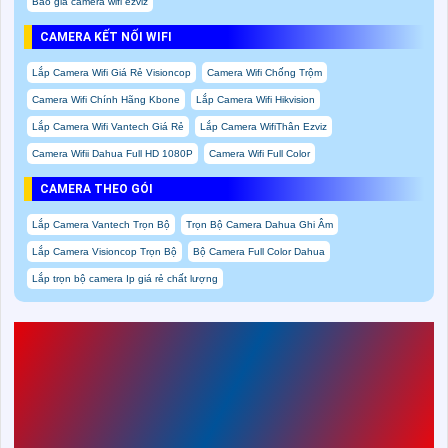
Báo giá camera wifi ezviz
CAMERA KẾT NỐI WIFI
Lắp Camera Wifi Giá Rẻ Visioncop
Camera Wifi Chống Trộm
Camera Wifi Chính Hãng Kbone
Lắp Camera Wifi Hikvision
Lắp Camera Wifi Vantech Giá Rẻ
Lắp Camera WifiThân Ezviz
Camera Wifii Dahua Full HD 1080P
Camera Wifi Full Color
CAMERA THEO GÓI
Lắp Camera Vantech Trọn Bộ
Trọn Bộ Camera Dahua Ghi Âm
Lắp Camera Visioncop Trọn Bộ
Bộ Camera Full Color Dahua
Lắp trọn bộ camera Ip giá rẻ chất lượng
NÊN CHỌN
LẮP CAMERA
GIA ĐÌNH SIÊU NÉT
KBVISION
VÌ LÝ DO CHI