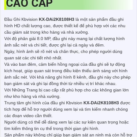
CAO CẤP
Đầu Ghi Kbvision
KX-DAi2K8108H3
là một sản phẩm đầu ghi
hình HD chất lượng cao, được thiết kế để phù hợp với các nhu
cầu giám sát trong kho hàng và nhà xưởng.
Với độ phân giải 8.0 MP, đầu ghi này mang lại chất lượng hình
ảnh sắc nét và chi tiết, được ghi lại cả ngày và đêm.
Ngày, hình ảnh sẽ rõ nét và chân thực, cho phép người dùng
quan sát các chi tiết nhỏ nhất.
Và vào ban đêm, cảm biến hồng ngoại của đầu ghi sẽ tự động
kích hoạt, giúp quan sát trong điều kiện thiếu ánh sáng với hình
ảnh sắc nét. Với khả năng ghi hình 8 kênh, đầu ghi này cho phép
bạn giám sát và ghi lại đồng thời từ nhiều vị trí khác nhau.
Với Những Trang bị cao cấp rất phù hợp cho các không gian lớn
như kho hàng và nhà xưởng.
Trung tâm ghi hình của đầu ghi Kbvision
KX-DAi2K8108H3
được
tích hợp để hỗ trợ người dùng xem lại và tìm kiếm nhanh chóng
các đoạn video cần thiết.
Người dùng có thể dễ dàng xem lại các sự kiện quan trọng hoặc
tìm kiếm thông tin cụ thể trong thời gian ghi hình.
Sản phẩm này không chỉ giúp bạn giám sát an ninh mà còn hỗ trợ