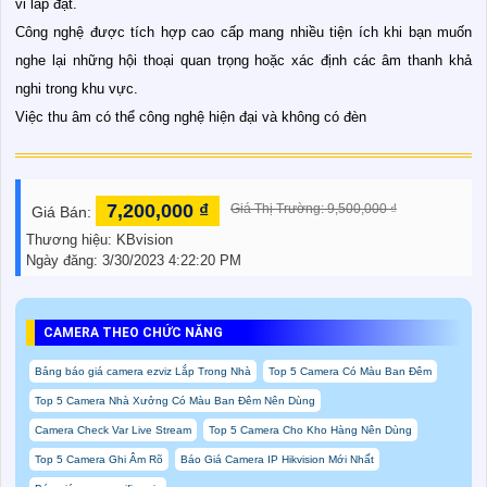
vi lắp đặt.
Công nghệ được tích hợp cao cấp mang nhiều tiện ích khi bạn muốn
nghe lại những hội thoại quan trọng hoặc xác định các âm thanh khả
nghi trong khu vực.
Việc thu âm có thể công nghệ hiện đại và không có đèn
7,200,000 ₫
Giá Thị Trường: 9,500,000 ₫
Giá Bán:
Thương hiệu:
KBvision
Ngày đăng:
3/30/2023 4:22:20 PM
CAMERA THEO CHỨC NĂNG
Bảng báo giá camera ezviz Lắp Trong Nhà
Top 5 Camera Có Màu Ban Đêm
Top 5 Camera Nhà Xưởng Có Màu Ban Đêm Nên Dùng
Camera Check Var Live Stream
Top 5 Camera Cho Kho Hàng Nên Dùng
Top 5 Camera Ghi Âm Rõ
Báo Giá Camera IP Hikvision Mới Nhất