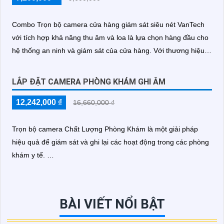
Combo Trọn bộ camera cửa hàng giám sát siêu nét VanTech
với tích hợp khả năng thu âm và loa là lựa chọn hàng đầu cho
hệ thống an ninh và giám sát của cửa hàng. Với thương hiệu
số 1 về camera giám sát và hệ thống an ninh, VanTech 🔄
an
Tâm
chất lượng và hiệu suất vượt trội
LẮP ĐẶT CAMERA PHÒNG KHÁM GHI ÂM
12,242,000 ₫
16,660,000 ₫
Trọn bộ camera Chất Lượng Phòng Khám là một giải pháp
hiệu quả để giám sát và ghi lại các hoạt động trong các phòng
khám y tế.
Với hình ảnh sắc nét và chức năng thu âm, nó cung cấp những
thông tin quan trọng và cần thiết cho việc chẩn đoán bệnh,
theo dõi bệnh nhân và tăng cường an ninh trong phòng khám
BÀI VIẾT NỔI BẬT