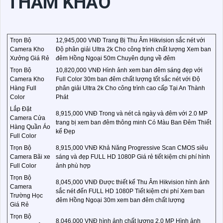
THAM KHẢO
Trọn Bộ
12,945,000 VNĐ Trang Bị Thu Âm Hikvision sắc nét với
Camera Kho
Độ phân giải Ultra 2k Cho công trình chất lượng Xem ban
Xưởng Giá Rẻ
đêm Hồng Ngoại 50m Chuyên dụng về đêm
Trọn Bộ
10,820,000 VNĐ Hình ảnh xem ban đêm sáng đẹp với
Camera Kho
Full Color 30m ban đêm chất lượng tốt sắc nét với Độ
Hàng Full
phân giải Ultra 2k Cho công trình cao cấp Tại An Thành
Color
Phát
Lắp Đặt
8,915,000 VNĐ Trong và nét cả ngày và đêm với 2.0 MP
Camera Cửa
trang bị xem ban đêm thông minh Có Màu Ban Đêm Thiết
Hàng Quần Áo
kế Đẹp
Full Color
Trọn Bộ
8,915,000 VNĐ Khả Năng Progressive Scan CMOS siêu
Camera Bãi xe
sáng và đẹp FULL HD 1080P Giá rẻ tiết kiệm chi phí hình
Full Color
ảnh phù hợp
Trọn Bộ
8,045,000 VNĐ Được thiết kế Thu Âm Hikvision hình ảnh
Camera
sắc nét đến FULL HD 1080P Tiết kiệm chi phí Xem ban
Trường Học
đêm Hồng Ngoại 30m xem ban đêm chất lượng
Giá Rẻ
Trọn Bộ
8,046,000 VNĐ hình ảnh chất lượng 2.0 MP Hình ảnh