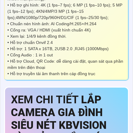
• Hỗ trợ ghi hình: 4K (1 fps–7 fps); 6 MP (1 fps–10 fps); 5 MP
(1 fps–12 fps); 4KN/4MP/3 MP (1 fps–15
fps);4MN/1080p/720p/960H/D1/CIF (1 fps–25/30 fps);
• Chuẩn nén hình ảnh: AI Coding/H.265+/H.264
• Cổng ra: VGA / HDMI (xuất hình chuẩn 4K)
• Xem lại: 1/4/9 kênh đồng thời.
• Hỗ trợ chuẩn Onvif 2.4
• Hỗ trợ: 1 SATA x 16TB, 2USB 2.0 ,RJ45 (1000Mbps)
• Cổng Audio : 1 in 1 out
• Hỗ trợ Cloud, QR Code: dễ dàng cài đặt, quan sát qua phần
mềm trên điện thoại
• Hỗ trợ truyền tải âm thanh trên cáp đồng trục
XEM CHI TIẾT
LẮP
CAMERA GIA ĐÌNH
SIÊU NÉT KBVISION