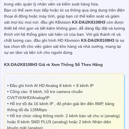
trong việc quản lý nhân viên và kiểm soát hàng hóa.
Bạn có thể xem trực tiếp hoặc từ xa thông qua ứng dụng trên điện
thoại di động hoặc máy tính, giúp bạn có thể kiểm soát và giám
sát mọi lúc mọi nơi. đầu ghi KBvision
KX-DAi2K8108H3
còn được
thiết kế nhỏ gọn và tiết kiệm không gian, dễ dàng lắp đặt và tương
thích với hệ thống giám sát hiện có của bạn. Với giá thành rẻ và
chất lượng cao, đầu ghi hình HD Kbvision
KX-DAi2K8108H3
là sự
lựa chọn tốt cho việc giám sát kho hàng và nhà xưởng, mang lại
sự an tâm và tiện ích cho người dùng.
KX-DAi2K8108H3 Giá rẻ Xem Thông Số Theo Hãng
• Đầu ghi hình AI HD Analog 8 kênh + 8 kênh IP
• Cổng vào: 8 kênh, hỗ trợ camera chuẩn
CVI/TVI/AHD/Analog/IP
• Hỗ trợ tối đa 16 kênh IP , độ phân giải lên đến 8MP, băng
thông tối đa 128Mbps
• Hỗ trợ chức năng thông minh: 2 kênh bảo vệ chu vi (analog)
hoặc 8 kênh SMD PLUS (analog) hoặc 2 kênh Nhận diện
khuôn mặt (analog).