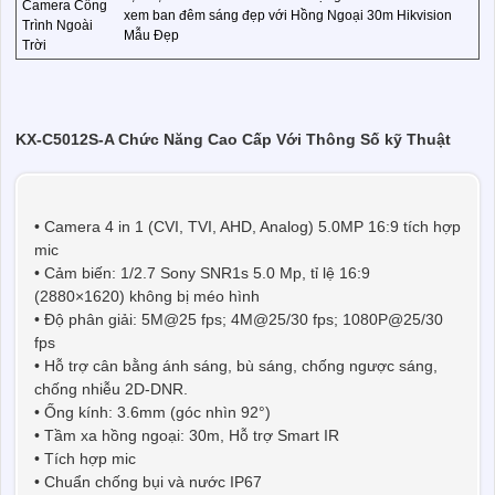
Camera Công
xem ban đêm sáng đẹp với Hồng Ngoại 30m Hikvision
Trình Ngoài
Mẫu Đẹp
Trời
KX-C5012S-A Chức Năng Cao Cấp Với Thông Số kỹ Thuật
• Camera 4 in 1 (CVI, TVI, AHD, Analog) 5.0MP 16:9 tích hợp
mic
• Cảm biến: 1/2.7 Sony SNR1s 5.0 Mp, tỉ lệ 16:9
(2880×1620) không bị méo hình
• Độ phân giải: 5M@25 fps; 4M@25/30 fps; 1080P@25/30
fps
• Hỗ trợ cân bằng ánh sáng, bù sáng, chống ngược sáng,
chống nhiễu 2D-DNR.
• Ống kính: 3.6mm (góc nhìn 92°)
• Tầm xa hồng ngoại: 30m, Hỗ trợ Smart IR
• Tích hợp mic
• Chuẩn chống bụi và nước IP67