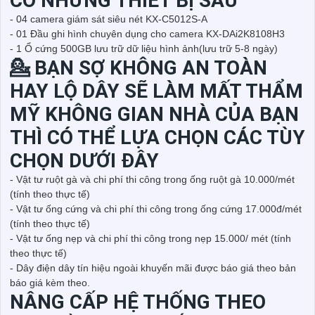
CÓ NHỮNG THIẾT BỊ SAU
- 04 camera giám sát siêu nét KX-C5012S-A
- 01 Đầu ghi hình chuyên dụng cho camera KX-DAi2K8108H3
- 1 Ổ cứng 500GB lưu trữ dữ liệu hình ảnh(lưu trữ 5-8 ngày)
💁 BẠN SỢ KHÔNG AN TOÀN
HAY LỘ DÂY SẼ LÀM MẤT THẨM
MỸ KHÔNG GIAN NHÀ CỦA BẠN
THÌ CÓ THỂ LỰA CHỌN CÁC TÙY
CHỌN DƯỚI ĐÂY
- Vật tư ruột gà và chi phí thi công trong ống ruột gà 10.000/mét
(tính theo thực tế)
- Vật tư ống cứng và chi phí thi công trong ống cứng 17.000đ/mét
(tính theo thực tế)
- Vật tư ống nẹp và chi phí thi công trong nẹp 15.000/ mét (tính
theo thực tế)
- Dây điện dây tín hiệu ngoài khuyến mãi được báo giá theo bản
báo giá kèm theo.
NÂNG CẤP HỆ THỐNG THEO