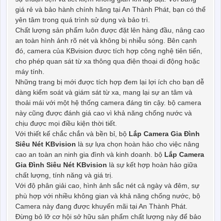
giá rẻ và bảo hành chính hãng tại An Thành Phát, bạn có thể
yên tâm trong quá trình sử dụng và bảo trì.
Chất lượng sản phẩm luôn được đặt lên hàng đầu, nâng cao
an toàn hình ảnh rõ nét và không bị nhiễu sóng. Bên cạnh
đó, camera của KBvision được tích hợp công nghệ tiên tiến,
cho phép quan sát từ xa thông qua điện thoại di động hoặc
máy tính.
Những trang bị mới được tích hợp đem lại lợi ích cho bạn dễ
dàng kiểm soát và giám sát từ xa, mang lại sự an tâm và
thoải mái với một hệ thống camera đáng tin cậy. bộ camera
này cũng được đánh giá cao vì khả năng chống nước và
chịu được mọi điều kiện thời tiết.
Với thiết kế chắc chắn và bền bỉ, bộ
Lắp Camera Gia Đình
Siêu Nét KBvision
là sự lựa chọn hoàn hảo cho việc nâng
cao an toàn an ninh gia đình và kinh doanh. bộ
Lắp Camera
Gia Đình Siêu Nét KBvision
là sự kết hợp hoàn hảo giữa
chất lượng, tính năng và giá trị.
Với độ phân giải cao, hình ảnh sắc nét cả ngày và đêm, sự
phù hợp với nhiều không gian và khả năng chống nước, bộ
Camera này đang được khuyến mãi tại An Thành Phát.
Đừng bỏ lỡ cơ hội sở hữu sản phẩm chất lượng này để bảo