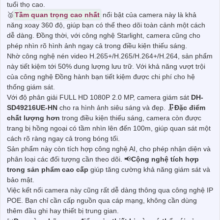
tuổi thọ cao.
🥈️
Tầm quan trọng cao nhất
nổi bật của camera này là khả
năng xoay 360 độ, giúp bạn có thể theo dõi toàn cảnh một cách
dễ dàng. Đồng thời, với công nghệ Starlight, camera cũng cho
phép nhìn rõ hình ảnh ngay cả trong điều kiện thiếu sáng.
Nhờ công nghệ nén video H.265+/H.265/H.264+/H.264, sản phẩm
này tiết kiệm tới 50% dung lượng lưu trữ. Với khả năng vượt trội
của công nghệ Đồng hành bạn tiết kiệm được chi phí cho hệ
thống giám sát.
Với độ phân giải FULL HD 1080P 2.0 MP, camera giám sát
DH-
SD49216UE-HN
cho ra hình ảnh siêu sáng và đẹp. 🗜️
Đặc điểm
chất lượng hơn
trong điều kiện thiếu sáng, camera còn được
trang bị hồng ngoại có tầm nhìn lên đến 100m, giúp quan sát một
cách rõ ràng ngay cả trong bóng tối.
Sản phẩm này còn tích hợp công nghệ AI, cho phép nhận diện và
phân loại các đối tượng cần theo dõi. 📢
Cộng nghệ tích hợp
trong sản phẩm cao cấp
giúp tăng cường khả năng giám sát và
bảo mật.
Việc kết nối camera này cũng rất dễ dàng thông qua công nghệ IP
POE. Bạn chỉ cần cấp nguồn qua cáp mạng, không cần dùng
thêm đầu ghi hay thiết bị trung gian.