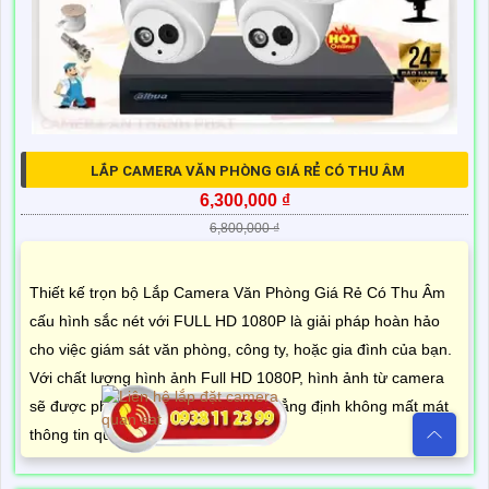
LẮP CAMERA VĂN PHÒNG GIÁ RẺ CÓ THU ÂM
6,300,000 ₫
6,800,000 ₫
Thiết kế trọn bộ Lắp Camera Văn Phòng Giá Rẻ Có Thu Âm
cấu hình sắc nét với FULL HD 1080P là giải pháp hoàn hảo
cho việc giám sát văn phòng, công ty, hoặc gia đình của bạn.
Với chất lượng hình ảnh Full HD 1080P, hình ảnh từ camera
sẽ được phát lại rõ nét và chi tiết, khẳng định không mất mát
thông tin quan trọng