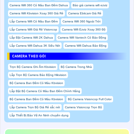
Camera Wifi 360 Có Màu Ban Đêm Dahua
Báo giá camera wifi ezviz
Camera Wifi Kbvision Xoay 360 Giá Rẻ
Camera Ebitcam Giá Rẻ
Lắp Camera Wifi Có Màu Ban Đêm
Camera Wifi 360 Ngoài Trời
Lắp Camera Wifi Giá Rẻ Visioncop
Camera Wifi Ezviz Xoay 360 Độ
Lắp Đặt Camera Wifi 2K Dahua
Camera Wifi Vantech Có Báo Động
Lắp Camera Wifi Dahua 3K Siêu Nét
Camera Wifi Dahua Báo Động
CAMERA THEO GÓI
Trọn Bộ Camera Ghi Âm Kbvision
Bộ Camera Trong Nhà
Lắp Trọn Bộ Camera Báo Động Hikvision
Bộ Camera Ban Đêm Có Màu Kbvision
Lắp Đặt Bộ Camera Có Màu Ban Đêm Chính Hãng
Bộ Camera Ban Đêm Có Màu Kbvision
Bộ Camera Visioncop Full Color
Lắp Camera Trọn Bộ Giá Rẻ sắc nét
Camera Visioncop Trọn Bộ
Lắp Thiết Bị Bảo Vệ An Ninh chuyên dụng