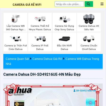
CAMERA GIÁ RẺ WIFI
Lắp Camera Wifi
Camera Thiết Kế
Camera Sử Dụng
Camera Dahua 4K
360 Dahua Ngoài
Nhựa Plastic Dahua
Chip Sony Dahua
Siêu Nét
Trời
Camera Ip Thân Full
Camera IP PoE
Đầu Ghi NVR
Camera Chuẩn
Color Dahua
Dahua
Dahua
Onvif Dahua
Camera Quan Sát
Camera Dahua Giá Rẻ
Camera Wifi Dahua Trong
Nhà
Camera Dahua DH-SD49216UE-HN Mẫu Đẹp