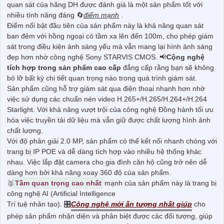
quan sát của hãng DH được đánh giá là một sản phẩm tốt với
nhiều tính năng đáng 🔄
điểm mạnh
.
Điểm nổi bật đầu tiên của sản phẩm này là khả năng quan sát
ban đêm với hồng ngoại có tầm xa lên đến 100m, cho phép giám
sát trong điều kiện ánh sáng yếu mà vẫn mang lại hình ảnh sáng
đẹp hơn nhờ công nghệ Sony STARVIS CMOS. 📢
Cộng nghệ
tích hợp trong sản phẩm cao cấp
đẳng cấp rằng bạn sẽ không
bỏ lỡ bất kỳ chi tiết quan trọng nào trong quá trình giám sát.
Sản phẩm cũng hỗ trợ giám sát qua điện thoại nhanh hơn nhờ
việc sử dụng các chuẩn nén video H.265+/H.265/H.264+/H.264
Starlight. Với khả năng vượt trội của công nghệ Đồng hành tối ưu
hóa việc truyền tải dữ liệu mà vẫn giữ được chất lượng hình ảnh
chất lượng.
Với độ phân giải 2.0 MP, sản phẩm có thể kết nối nhanh chóng với
trang bị IP POE và dễ dàng tích hợp vào nhiều hệ thống khác
nhau. Việc lắp đặt camera cho gia đình căn hộ cũng trở nên dễ
dàng hơn bởi khả năng xoay 360 độ của sản phẩm.
🥈️
Tầm quan trọng cao nhất
mạnh của sản phẩm này là trang bị
công nghệ AI (Artificial Intelligence
Trí tuệ nhân tạo). 🎛
Công nghệ mới ấn tượng nhất giúp
cho
phép sản phẩm nhận diện và phân biệt được các đối tượng, giúp