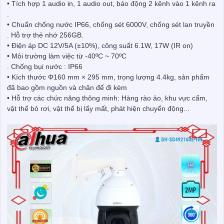
• Tích hợp 1 audio in, 1 audio out, báo động 2 kênh vào 1 kênh ra
.
• Chuẩn chống nước IP66, chống sét 6000V, chống sét lan truyền
. Hỗ trợ thẻ nhớ 256GB.
• Điện áp DC 12V/5A (±10%), công suất 6.1W, 17W (IR on)
• Môi trường làm việc từ -40ºC ~ 70ºC
. Chống bụi nước : IP66
• Kích thước Φ160 mm × 295 mm, trọng lượng 4.4kg, sản phẩm
đã bao gồm nguồn và chân đế đi kèm
• Hỗ trợ các chức năng thông minh: Hàng rào ảo, khu vực cấm,
vật thể bỏ rơi, vật thể bị lấy mất, phát hiện chuyển động...