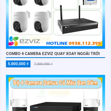
COMBO 4 CAMERA EZVIZ QUAY XOAY NGOÀI TRỜI
5,900,000 ₫
7,000,000 ₫