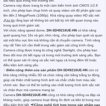
sát hiệu quả trong môi trường lớn.
Camera này được trang bị một cảm biến hình ảnh CMOS 1/2.8
inch, cho phép bạn chụp hình và quay video với độ phân giải cao
lên đến 2 MegaPixels (1080p). Khả năng quay video HD sắc nét
⁂
tự tin
rằng bạn sẽ không bỏ sót bất kỳ chi tiết quan trọng nào
trong quá trình giám sát.
Với chức năng speed dome,
DH-SD49216UE-HN
có khả năng
quét quang học 16x và góc nhìn rộng, cho phép bạn quét và quan
sát một khu vực lớn mà không cần di chuyển camera. Tính năng
này rất Tiên ích cần thiết trong việc giám sát công trình rộng.
Camera cũng được trang bị công nghệ Starlight, cho phép bạn
theo dõi mọi chi tiết ngay cả trong môi trường ánh sáng yếu. Bạn
có thể quan sát rõ ràng và sắc nét ngay cả trong đêm tối hoặc
điều kiện ánh sáng yếu.
♢
Điểm cộng thêm của sản phẩm
DH-SD49216UE-HN
còn có
khả năng chống nhiễu 3D và chức năng cân bằng trắng tự động,
giúp cải thiện chất lượng hình ảnh và
chắc chắn hơn
màu sắc
chính xác. Bạn có thể tin tưởng vào chất lượng hình ảnh sắc nét
và chân thực mà camera mang lại.
Camera
DH-SD49216UE-HN
cũng có khả năng chống va đập và
kháng nước, giúp camera hoạt động ổn định và bền bỉ trong mọi
điều kiện thời tiết. 📢
Cộng nghệ tích hợp trong sản phẩm cao