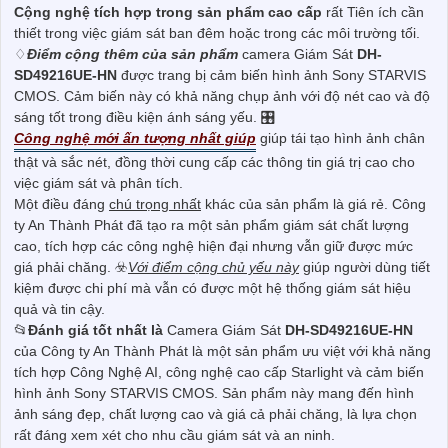
Cộng nghệ tích hợp trong sản phẩm cao cấp
rất Tiên ích cần
thiết trong việc giám sát ban đêm hoặc trong các môi trường tối.
♢
Điểm cộng thêm của sản phẩm
camera Giám Sát
DH-
SD49216UE-HN
được trang bị cảm biến hình ảnh Sony STARVIS
CMOS. Cảm biến này có khả năng chụp ảnh với độ nét cao và độ
sáng tốt trong điều kiện ánh sáng yếu. 🎛
Công nghệ mới ấn tượng nhất giúp
giúp tái tạo hình ảnh chân
thật và sắc nét, đồng thời cung cấp các thông tin giá trị cao cho
việc giám sát và phân tích.
Một điều đáng
chú trọng nhất
khác của sản phẩm là giá rẻ. Công
ty An Thành Phát đã tạo ra một sản phẩm giám sát chất lượng
cao, tích hợp các công nghệ hiện đại nhưng vẫn giữ được mức
giá phải chăng. ☣️
Với điểm cộng chủ yếu này
giúp người dùng tiết
kiệm được chi phí mà vẫn có được một hệ thống giám sát hiệu
quả và tin cậy.
📂
Đánh giá tốt nhất là
Camera Giám Sát
DH-SD49216UE-HN
của Công ty An Thành Phát là một sản phẩm ưu việt với khả năng
tích hợp Công Nghệ AI, công nghệ cao cấp Starlight và cảm biến
hình ảnh Sony STARVIS CMOS. Sản phẩm này mang đến hình
ảnh sáng đẹp, chất lượng cao và giá cả phải chăng, là lựa chọn
rất đáng xem xét cho nhu cầu giám sát và an ninh.