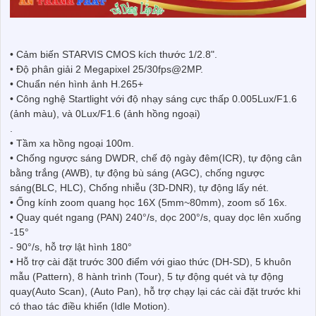
• Cảm biến STARVIS CMOS kích thước 1/2.8".
• Độ phân giải 2 Megapixel 25/30fps@2MP.
• Chuẩn nén hình ảnh H.265+
• Công nghệ Startlight với độ nhạy sáng cực thấp 0.005Lux/F1.6
(ảnh màu), và 0Lux/F1.6 (ảnh hồng ngoại)
.
• Tầm xa hồng ngoại 100m.
• Chống ngược sáng DWDR, chế độ ngày đêm(ICR), tự động cân
bằng trắng (AWB), tự động bù sáng (AGC), chống ngược
sáng(BLC, HLC), Chống nhiễu (3D-DNR), tự động lấy nét.
• Ống kính zoom quang học 16X (5mm~80mm), zoom số 16x.
• Quay quét ngang (PAN) 240°/s, dọc 200°/s, quay dọc lên xuống
-15°
- 90°/s, hỗ trợ lật hình 180°
• Hỗ trợ cài đặt trước 300 điểm với giao thức (DH-SD), 5 khuôn
mẫu (Pattern), 8 hành trình (Tour), 5 tự động quét và tự động
quay(Auto Scan), (Auto Pan), hỗ trợ chạy lại các cài đặt trước khi
có thao tác điều khiển (Idle Motion).