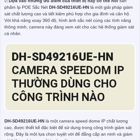
💹
Dựa vào những ưu điểm của thiết bị này có thể nói
sản
phẩm Ip POE Sắc Nét
DH-SD49216UE-HN
là một giải pháp giám
sát chất lượng cao và tiết kiệm phù hợp cho gia đình và căn hộ.
Với khả năng xoay 360 độ, hình ảnh sắc nét cùng các tính năng
thông minh, camera này đáng xem xét cho các hệ thống giám sát
cá nhân.
DH-SD49216UE-HN
CAMERA SPEEDOM IP
THƯỜNG DÙNG CHO
CÔNG TRÌNH NÀO
DH-SD49216UE-HN
là một camera speed dome IP chất lượng
cao, được thiết kế đặc biệt để sử dụng trong công trình giám sát
rộng. Đây là một lựa chọn tuyệt vời để đẳng cấp an ninh và giám