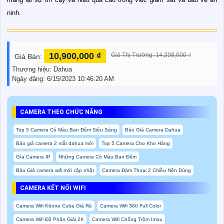
ninh.
10,900,000 ₫
Giá Thị Trường: 14,398,000 ₫
Giá Bán:
Thương hiệu:
Dahua
Ngày đăng:
6/15/2023 10:46:20 AM
CAMERA THEO CHỨC NĂNG
Top 5 Camera Có Màu Ban Đêm Siêu Sáng
Báo Giá Camera Dahua
Báo giá camera 2 mắt dahua mới
Top 5 Camera Cho Kho Hàng
Gía Camera IP
Những Camera Có Màu Ban Đêm
Báo Giá camera wifi mới cập nhật
Camera Đàm Thoại 2 Chiều Nên Dùng
CAMERA KẾT NỐI WIFI
Camera Wifi Kbone Cube Giá Rẻ
Camera Wifi 360 Full Color
Camera Wifi Độ Phân Giải 2K
Camera Wifi Chống Trộm Imou