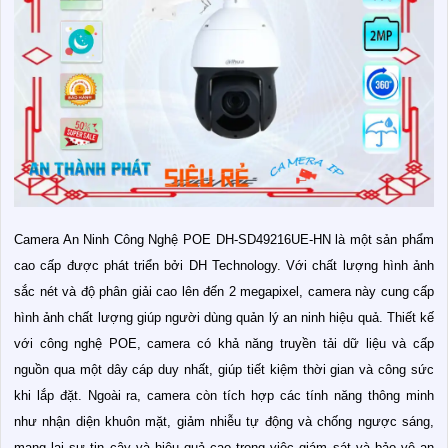
Camera An Ninh Công Nghệ POE DH-SD49216UE-HN là một sản phẩm
cao cấp được phát triển bởi DH Technology. Với chất lượng hình ảnh
sắc nét và độ phân giải cao lên đến 2 megapixel, camera này cung cấp
hình ảnh chất lượng giúp người dùng quản lý an ninh hiệu quả. Thiết kế
với công nghệ POE, camera có khả năng truyền tải dữ liệu và cấp
nguồn qua một dây cáp duy nhất, giúp tiết kiệm thời gian và công sức
khi lắp đặt. Ngoài ra, camera còn tích hợp các tính năng thông minh
như nhận diện khuôn mặt, giảm nhiễu tự động và chống ngược sáng,
mang lại sự tin cậy và hiệu quả cao trong việc giám sát và bảo vệ an