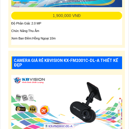
1,900,000 VNĐ
Độ Phân Giải: 2.0 MP
Chức Năng:Thu Âm
Xem Ban Đêm:Hồng Ngoại 10m
CAMERA GIÁ RẺ KBVISION KX-FM2001C-DL-A THIẾT KẾ
ĐẸP