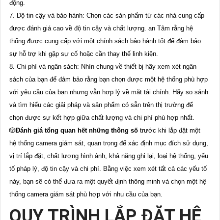
động.
7. Độ tin cậy và bảo hành: Chọn các sản phẩm từ các nhà cung cấp
được đánh giá cao về độ tin cậy và chất lượng. an Tâm rằng hệ
thống được cung cấp với một chính sách bảo hành tốt để đảm bảo
sự hỗ trợ khi gặp sự cố hoặc cần thay thế linh kiện.
8. Chi phí và ngân sách: Nhìn chung về thiết bị hãy xem xét ngân
sách của bạn để đảm bảo rằng bạn chọn được một hệ thống phù hợp
với yêu cầu của bạn nhưng vẫn hợp lý về mặt tài chính. Hãy so sánh
và tìm hiểu các giải pháp và sản phẩm có sẵn trên thị trường để
chọn được sự kết hợp giữa chất lượng và chi phí phù hợp nhất.
🎲
Đánh giá tổng quan hết những thông số
trước khi lắp đặt một
hệ thống camera giám sát, quan trọng để xác định mục đích sử dụng,
vị trí lắp đặt, chất lượng hình ảnh, khả năng ghi lại, loại hệ thống, yếu
tố pháp lý, độ tin cậy và chi phí. Bằng việc xem xét tất cả các yếu tố
này, bạn sẽ có thể đưa ra một quyết định thông minh và chọn một hệ
thống camera giám sát phù hợp với nhu cầu của bạn.
QUY TRÌNH LẮP ĐẶT HỆ