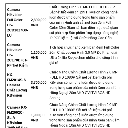
Chất Lượng Hình 2.0 MP FULL HD 1080P
Camera
Sắt nét tiết kiệm chi phí Hikvision công nghệ
Hikvision
luôn được ứng dụng trong từng sản phẩm
Full Color
2,890,000
của mình Hình ảnh sắt nét ban đêm Full
DS-
VNĐ
Color 30m Giám sát ban đêm hiệu quả giám
2CD1027G0-
sát phù hơp Sản phẩm ứng dụng công nghệ
LU
IP POE kỹ thuật số Chức Năng Cao Cấp
Camera
Tích hợp chức năng Xem ban đêm Full Color
Hikvision
1,100,000
20m Chất Lượng Hình 3.0 MP Độ Phân giải
DS-
VNĐ
Ultra 2k lite Được chọn nhiều cho công trình
2CE70DF0T-
giá rẻ
PF Tiết Kiệm
Chức Năng Chính Chất Lượng Hình 2.0 MP
KX-
FULL HD 1080P Sắt nét tiết kiệm chi phí
FM2014S-A
3,700,000
KBvision công nghệ luôn được ứng dụng
Camera
VNĐ
trong từng sản phẩm của mình Xem ban đêm
Chất Lượng
Hồng Ngoại 20m AHD CVI TVI BCS HD
KBvision
Analog
Chức Năng Chính Chất Lượng Hình 2.0 MP
Camera KX-
FULL HD 1080P Sắt nét tiết kiệm chi phí
FM2002C-
1,900,000
KBvision công nghệ luôn được ứng dụng
SL-A
VNĐ
trong từng sản phẩm của mình Xem ban đêm
KBvision
Hồng Ngoại 10m AHD CVI TVI BCS HD