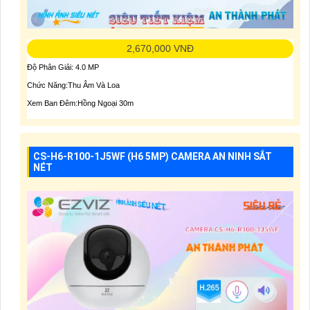
2,670,000 VNĐ
Độ Phân Giải: 4.0 MP
Chức Năng:Thu Âm Và Loa
Xem Ban Đêm:Hồng Ngoại 30m
CS-H6-R100-1J5WF (H6 5MP) CAMERA AN NINH SẮT
NÉT