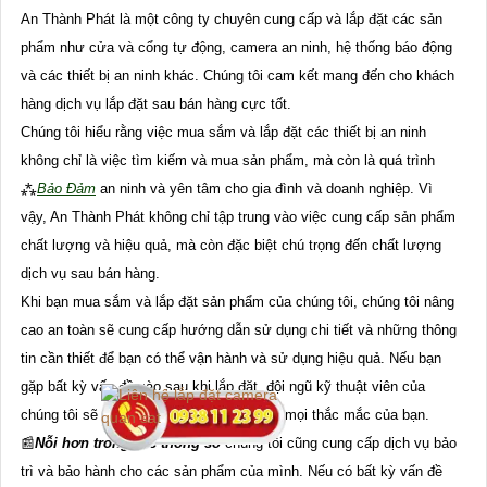
An Thành Phát là một công ty chuyên cung cấp và lắp đặt các sản
phẩm như cửa và cổng tự động, camera an ninh, hệ thống báo động
và các thiết bị an ninh khác. Chúng tôi cam kết mang đến cho khách
hàng dịch vụ lắp đặt sau bán hàng cực tốt.
Chúng tôi hiểu rằng việc mua sắm và lắp đặt các thiết bị an ninh
không chỉ là việc tìm kiếm và mua sản phẩm, mà còn là quá trình
⁂
Bảo Đảm
an ninh và yên tâm cho gia đình và doanh nghiệp. Vì
vậy, An Thành Phát không chỉ tập trung vào việc cung cấp sản phẩm
chất lượng và hiệu quả, mà còn đặc biệt chú trọng đến chất lượng
dịch vụ sau bán hàng.
Khi bạn mua sắm và lắp đặt sản phẩm của chúng tôi, chúng tôi nâng
cao an toàn sẽ cung cấp hướng dẫn sử dụng chi tiết và những thông
tin cần thiết để bạn có thể vận hành và sử dụng hiệu quả. Nếu bạn
gặp bất kỳ vấn đề nào sau khi lắp đặt, đội ngũ kỹ thuật viên của
chúng tôi sẽ sẵn lòng giúp đỡ và giải đáp mọi thắc mắc của bạn.
📰
Nỗi hơn trong các thông số
chúng tôi cũng cung cấp dịch vụ bảo
trì và bảo hành cho các sản phẩm của mình. Nếu có bất kỳ vấn đề