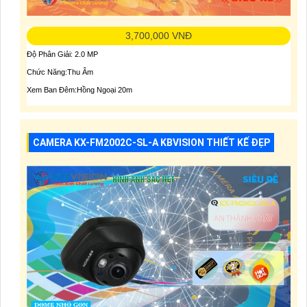
3,700,000 VNĐ
Độ Phân Giải: 2.0 MP
Chức Năng:Thu Âm
Xem Ban Đêm:Hồng Ngoại 20m
CAMERA KX-FM2002C-SL-A KBVISION THIẾT KẾ ĐẸP