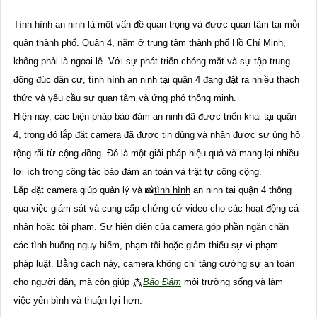
Tình hình an ninh là một vấn đề quan trọng và được quan tâm tại mỗi
quận thành phố. Quận 4, nằm ở trung tâm thành phố Hồ Chí Minh,
không phải là ngoại lệ. Với sự phát triển chóng mặt và sự tập trung
đông đúc dân cư, tình hình an ninh tại quận 4 đang đặt ra nhiều thách
thức và yêu cầu sự quan tâm và ứng phó thông minh.
Hiện nay, các biện pháp bảo đảm an ninh đã được triển khai tại quận
4, trong đó lắp đặt camera đã được tin dùng và nhận được sự ủng hộ
rộng rãi từ cộng đồng. Đó là một giải pháp hiệu quả và mang lại nhiều
lợi ích trong công tác bảo đảm an toàn và trật tự công cộng.
Lắp đặt camera giúp quản lý và 📸
tình hình
an ninh tại quận 4 thông
qua việc giám sát và cung cấp chứng cứ video cho các hoạt động cá
nhân hoặc tội phạm. Sự hiện diện của camera góp phần ngăn chặn
các tình huống nguy hiểm, phạm tội hoặc giảm thiểu sự vi phạm
pháp luật. Bằng cách này, camera không chỉ tăng cường sự an toàn
cho người dân, mà còn giúp ⁂
Bảo Đảm
môi trường sống và làm
việc yên bình và thuận lợi hơn.