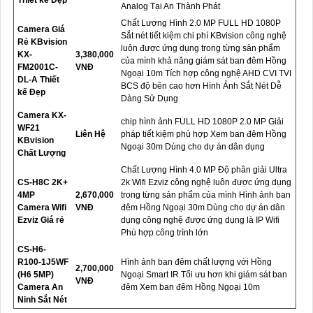
Thiết kế Đẹp
Analog Tại An Thành Phát
Chất Lượng Hình 2.0 MP FULL HD 1080P
Camera Giá
Sắt nét tiết kiệm chi phí KBvision công nghệ
Rẻ KBvision
luôn được ứng dụng trong từng sản phẩm
KX-
3,380,000
của mình khả năng giám sát ban đêm Hồng
FM2001C-
VNĐ
Ngoại 10m Tích hợp công nghệ AHD CVI TVI
DL-A Thiết
BCS độ bên cao hơn Hình Ảnh Sắt Nét Dễ
kế Đẹp
Dàng Sử Dụng
Camera KX-
chip hình ảnh FULL HD 1080P 2.0 MP Giải
WF21
Liên Hệ
pháp tiết kiệm phù hợp Xem ban đêm Hồng
KBvision
Ngoại 30m Dùng cho dự án dân dụng
Chất Lượng
Chất Lượng Hình 4.0 MP Độ phân giải Ultra
CS-H8C 2K+
2k Wifi Ezviz công nghệ luôn được ứng dụng
4MP
2,670,000
trong từng sản phẩm của mình Hình ảnh ban
Camera Wifi
VNĐ
đêm Hồng Ngoại 30m Dùng cho dự án dân
Ezviz Giá rẻ
dụng công nghệ được ứng dụng là IP Wifi
Phù hợp công trình lớn
CS-H6-
R100-1J5WF
Hình ảnh ban đêm chất lượng với Hồng
2,700,000
(H6 5MP)
Ngoại Smart IR Tối ưu hơn khi giám sát ban
VNĐ
Camera An
đêm Xem ban đêm Hồng Ngoại 10m
Ninh Sắt Nét