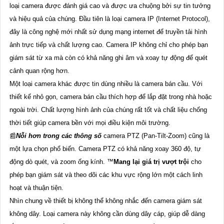
loại camera được đánh giá cao và được ưa chuộng bởi sự tin tưởng
và hiệu quả của chúng. Đầu tiên là loại camera IP (Internet Protocol),
đây là công nghệ mới nhất sử dụng mạng internet để truyền tải hình
ảnh trực tiếp và chất lượng cao. Camera IP không chỉ cho phép bạn
giám sát từ xa mà còn có khả năng ghi âm và xoay tự động để quét
cảnh quan rộng hơn.
Một loại camera khác được tin dùng nhiều là camera bán cầu. Với
thiết kế nhỏ gọn, camera bán cầu thích hợp để lắp đặt trong nhà hoặc
ngoài trời. Chất lượng hình ảnh của chúng rất tốt và chất liệu chống
thời tiết giúp camera bền với mọi điều kiện môi trường.
📰
Nỗi hơn trong các thông số
camera PTZ (Pan-Tilt-Zoom) cũng là
một lựa chọn phổ biến. Camera PTZ có khả năng xoay 360 độ, tự
động dò quét, và zoom ống kính. ™️
Mang lại giá trị vượt trội
cho
phép bạn giám sát và theo dõi các khu vực rộng lớn một cách linh
hoạt và thuận tiện.
Nhìn chung về thiết bị không thể không nhắc đến camera giám sát
không dây. Loại camera này không cần dùng dây cáp, giúp dễ dàng