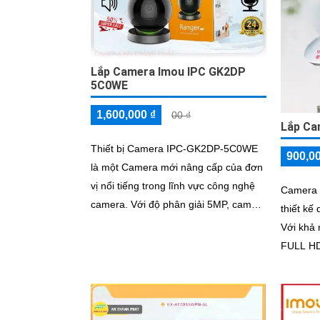
Lắp Camera Imou IPC GK2DP
5C0WE
1,600,000 ₫
00 ₫
Lắp Ca
Thiết bị Camera IPC-GK2DP-5C0WE
900,0
là một Camera mới nâng cấp của đơn
vị nổi tiếng trong lĩnh vực công nghệ
Camera 
camera. Với độ phân giải 5MP, camera
thiết kế
này cung cấp hình ảnh sắc nét và chi
Với khả 
tiết
FULL HD
quan sát