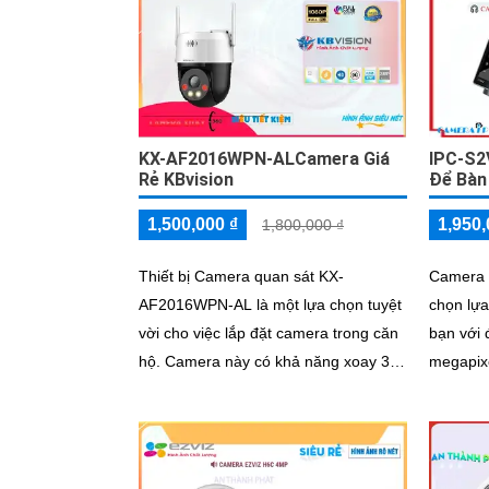
KX-AF2016WPN-ALCamera Giá
IPC-S2
Rẻ KBvision
Để Bàn
1,500,000 ₫
1,950,
1,800,000 ₫
Thiết bị Camera quan sát KX-
Camera 
AF2016WPN-AL là một lựa chọn tuyệt
chọn lựa
vời cho việc lắp đặt camera trong căn
bạn với 
hộ. Camera này có khả năng xoay 360
megapixe
độ, cho hình ảnh siêu sáng và đẹp với
lượng k
độ phân giải FULL HD 1080P
thiện bở