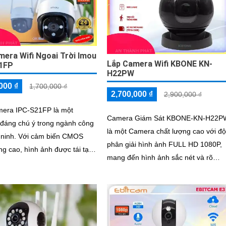
bạn luôn kết nối và bảo vệ con yêu
mọi lúc
mera Wifi Ngoai Trời Imou
Lắp Camera Wifi KBONE KN-
1FP
H22PW
000 ₫
1,700,000 ₫
2,700,000 ₫
2,900,000 ₫
mera IPC-S21FP là một
Camera Giám Sát KBONE-KN-H22P
đáng chú ý trong ngành công
là một Camera chất lượng cao với độ
cảm biến CMOS
phân giải hình ảnh FULL HD 1080P,
ng cao, hình ảnh được tái tạo
mang đến hình ảnh sắc nét và rõ
và tươi sáng hơn
ràng. Ấn tượng ơn với những thông số
là...