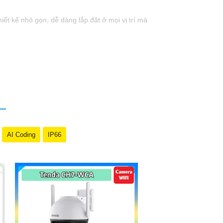
ết kế nhỏ gọn, dễ dàng lắp đặt ở mọi vị trí mà
AI Coding
IP66