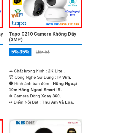
ây
Tapo C210 Camera Không Dây
(3MP)
5%-35%
Liên hệ
☀️ Chất lượng hình :
2K Lite .
🏆 Công Nghệ Sử Dụng :
IP Wifi.
🌚 Hình ảnh ban đêm :
Hồng Ngoại
10m Hồng Ngoại Smart IR.
❄ Camera Dòng
Xoay 360.
️↭ Điểm Nỗi Bật :
Thu Âm Và Loa.