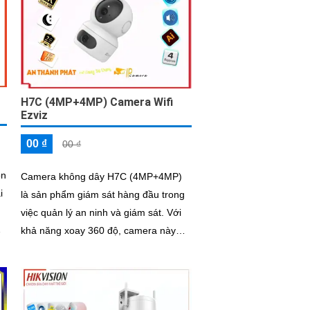
H7C (4MP+4MP) Camera Wifi
Ezviz
00 ₫
00 ₫
ọn
Camera không dây H7C (4MP+4MP)
i
là sản phẩm giám sát hàng đầu trong
việc quản lý an ninh và giám sát. Với
khả năng xoay 360 độ, camera này
cho phép bạn giám sát một diện tích
rộng lớn mà không bỏ sót bất kỳ góc
nào