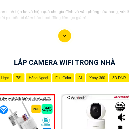
 ninh tiện lợi và hiệu quả cho gia đình và văn phòng cửa hàng, với thi
 pin bền bỉ đảm bảo hoạt động liên tục giá rẻ.
LẮP CAMERA WIFI TRONG NHÀ
 Light
78°
Hồng Ngoại
Full Color
AI
Xoay 360
3D DNR