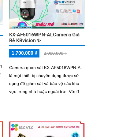
KX-AF5016WPN-ALCamera Giá
Rẻ KBvision ✨
1,700,000 ₫
2,000,000 ₫
g
Camera quan sát KX-AF5016WPN-AL
n
là một thiết bị chuyên dụng được sử
ại
dụng để giám sát và bảo vệ các khu
g
vực trong nhà hoặc ngoài trời. Với độ
phân giải cao và công nghệ cảm biến
tiên tiến, camera này cho phép bạn
xem hình ảnh rõ nét và chi tiết