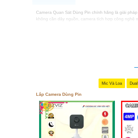
Camera Quan Sát Dùng Pin chính hãng là giải pháp an
không cần dây nguồn, camera tích hợp công nghệ mới
Mic Và Loa
Dual
Lắp Camera Dùng Pin