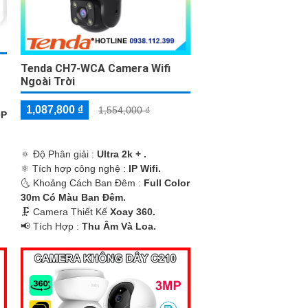
Tenda CH7-WCA Camera Wifi
Ngoài Trời
1,087,800 ₫
1,554,000 ₫
0P
🔅 Độ Phân giải :
Ultra 2k + .
i
⚛️ Tích hợp công nghệ :
IP Wifi.
🌜 Khoảng Cách Ban Đêm :
Full Color
30m Có Màu Ban Ðêm.
🗜️ Camera Thiết Kế
Xoay 360.
️📢 Tích Hợp :
Thu Âm Và Loa.