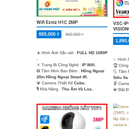
Wifi Ezviz H1C 2MP
VSC-I
VISION
665,000 ₫
950,000 ₫
1,890,
☀️ Hình Ảnh Sắc nét :
FULL HD 1080P
.
✨ Hình 
⚛️ Trang Bị Công Nghệ :
IP Wifi.
🏆 Công
✪ Tầm Nhìn Ban Đêm :
Hồng Ngoại
🌜 Tầm 
'
20m Hồng Ngoại Smart IR.
Siêu Xa
💎 Camera Thiết Kế
Cube.
🗜️ Cam
️🎙 Khả Năng :
Thu Âm Và Loa.
️💎 Đặt 