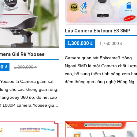
Lắp Camera Ebitcam E3 3MP
1,300,000 ₫
1,750,000 ₫
mera Giá Rẻ Yoosee
Camera quan sát Ebitcame3 Hồng
Ngoại SMD là một Camera chất lượn
00 ₫
1,200,000 ₫
cao, bổ sung thêm tính năng xem ba
Yoosee là Camera giám sát
đêm thông qua công nghệ Hồng Ngo
 dùng cho các không gian rộng.
giúp bạn quan sát được trong khoản
năng xoay 360 độ, độ nét cao
cách...
 1080P, camera Yoosee giúp
 mọi góc độ một cách tốt nhất