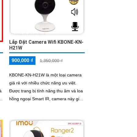
Lắp Đặt Camera Wifi KBONE-KN-
H21W
900,000 ₫
1,350,000 ₫
KBONE-KN-H21W là một loại camera
giá rẻ với nhiều chức năng ưu việt.
Được trang bị tính năng thu âm và loa
à
hồng ngoại Smart IR, camera này giúp
bạn ghi lại âm thanh một cách rõ ràng
và phát lại thông qua loa tích hợp
an