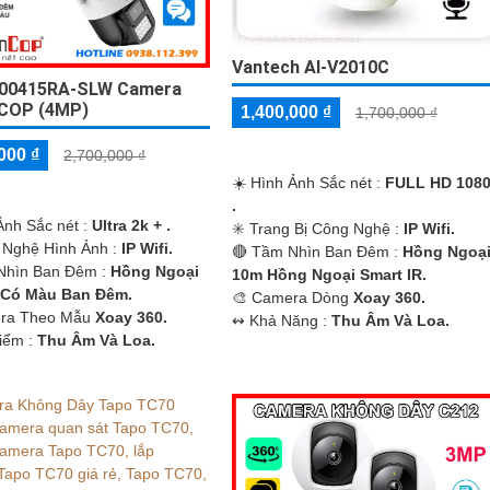
Vantech AI-V2010C
P00415RA-SLW Camera
COP (4MP)
1,400,000 ₫
1,700,000 ₫
000 ₫
2,700,000 ₫
☀️ Hình Ảnh Sắc nét :
FULL HD 108
.
Ảnh Sắc nét :
Ultra 2k + .
✳️ Trang Bị Công Nghệ :
IP Wifi.
 Nghệ Hình Ảnh :
IP Wifi.
🔴 Tầm Nhìn Ban Đêm :
Hồng Ngoạ
Nhìn Ban Đêm :
Hồng Ngoại
10m Hồng Ngoại Smart IR.
 Có Màu Ban Ðêm.
🎨 Camera Dòng
Xoay 360.
era Theo Mẫu
Xoay 360.
️↭ Khả Năng :
Thu Âm Và Loa.
Điểm :
Thu Âm Và Loa.