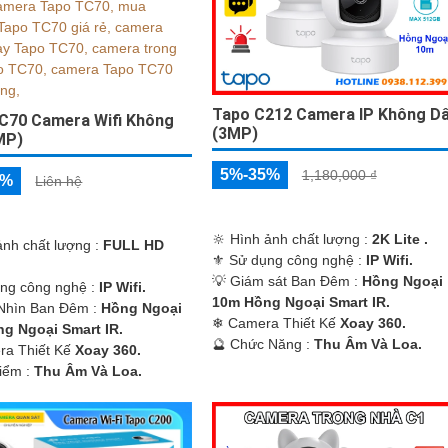
Tapo C212 Camera IP Không D
C70 Camera Wifi Không
(3MP)
MP)
5%-35%
1,180,000 ₫
5%
Liên hệ
🔆 Hình ảnh chất lượng :
2K Lite .
ảnh chất lượng :
FULL HD
⚜️ Sử dụng công nghệ :
IP Wifi.
💡 Giám sát Ban Đêm :
Hồng Ngoại
ng công nghệ :
IP Wifi.
10m Hồng Ngoại Smart IR.
Nhìn Ban Đêm :
Hồng Ngoại
❄ Camera Thiết Kế
Xoay 360.
g Ngoại Smart IR.
️🔮 Chức Năng :
Thu Âm Và Loa.
ra Thiết Kế
Xoay 360.
Điểm :
Thu Âm Và Loa.