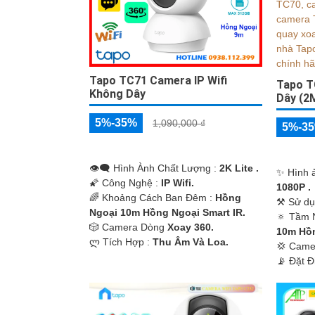
Tapo TC71 Camera IP Wifi
Tapo T
Không Dây
Dây (2
5%-35%
1,090,000 ₫
5%-3
👁️‍🗨 Hình Ành Chất Lượng :
2K Lite .
✨ Hình 
🌠 Công Nghệ :
IP Wifi.
1080P .
🌈 Khoảng Cách Ban Đêm :
Hồng
⚒ Sử dụ
Ngoại 10m Hồng Ngoại Smart IR.
🔅 Tầm 
🎲 Camera Dòng
Xoay 360.
10m Hồn
️ლ Tích Hợp :
Thu Âm Và Loa.
💢 Came
️📡 Đặt 