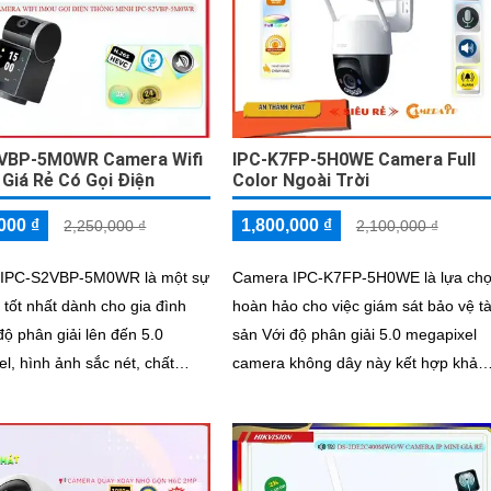
VBP-5M0WR Camera Wifi
IPC-K7FP-5H0WE Camera Full
 Giá Rẻ Có Gọi Điện
Color Ngoài Trời
000 ₫
1,800,000 ₫
2,250,000 ₫
2,100,000 ₫
IPC-S2VBP-5M0WR là một sự
Camera IPC-K7FP-5H0WE là lựa ch
 tốt nhất dành cho gia đình
hoàn hảo cho việc giám sát bảo vệ tà
độ phân giải lên đến 5.0
sản Với độ phân giải 5.0 megapixel
l, hình ảnh sắc nét, chất
camera không dây này kết hợp khả
hông giảm mà còn được cải
năng phát hiện chuyển động thông
i công nghệ IP Wifi
minh và phát hiện hình dáng người