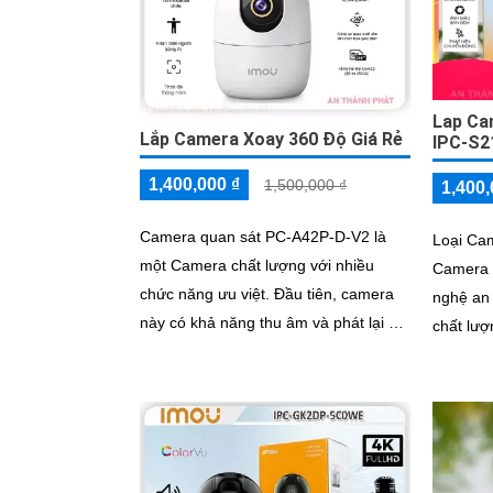
Lap Ca
Lắp Camera Xoay 360 Độ Giá Rẻ
IPC-S2
1,400,000 ₫
1,500,000 ₫
1,400,
Camera quan sát PC-A42P-D-V2 là
Loại Ca
một Camera chất lượng với nhiều
Camera 
chức năng ưu việt. Đầu tiên, camera
nghệ an ninh. Với 
này có khả năng thu âm và phát lại âm
chất lượ
thanh rõ ràng nhờ vào các tính năng
rõ ràng 
của loa hồng ngoại thông minh