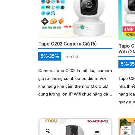
Tapo C202 Camera Giá Rẻ
Tapo C
Wifi (2
5%-35%
liên hệ
5%-3
Camera Tapo C202 là một loại camera
giá rẻ nhưng có nhiều ưu điểm. Với
Tapo C20
khả năng khe cắm thẻ nhớ Micro SD
nhà thiế
dung lượng lớn IP Wifi chức năng đàm
hàng lo
thoại 2 chiều hình ảnh chất lượng Full
quay qué
HD 1080P
2MP sắc
hồng ngoại 
thoại hai
thẻ nhớ