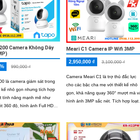
200 Camera Không Dây
Meari C1 Camera IP Wifi 3MP
MP)
2,950,000 ₫
3,100,000 ₫
5%
990,000 ₫
Camera Meari C1 là trợ thủ đắc lực
0 là camera giám sát trong
cho các bậc cha mẹ với thiết kế nhỏ
t kế nhỏ gọn nhưng tích hợp
gọn, khả năng quay 360° mượt mà v
ạt tính năng mạnh mẽ như
hình ảnh 3MP sắc nét. Tích hợp loạt
t 360 độ, hình ảnh Full HD
tính năng thông minh như đàm thoại
 nét và tầm nhìn ban đêm
hai chiều, phát hiện tiếng trẻ khóc,
rõ đến 10m. Camera đàm
nhận diện chuyển động người và qu
 chiều lưu trữ lâu dài với khe
sát ban đêm hồng ngoại 10m, giúp
 hỗ trợ đến 512GB