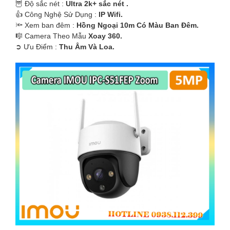
🦉 Độ sắc nét :
Ultra 2k+ sắc nét .
👍 Công Nghệ Sử Dụng :
IP Wifi.
🔦 Xem ban đêm :
Hồng Ngoại 10m Có Màu Ban Đêm.
🎼️ Camera Theo Mẫu
Xoay 360.
️➲ Ưu Điểm :
Thu Âm Và Loa.