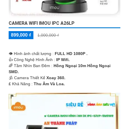
CAMERA WIFI IMOU IPC A26LP
899,000 ₫
1,000,000 ₫
👁 Hình ảnh chất lượng :
FULL HD 1080P .
👍 Công Nghệ Hình Ảnh :
IP Wifi.
🌈 Tầm Nhìn Ban Đêm :
Hồng Ngoại 10m Hồng Ngoại
SMD.
🕉️ Camera Thiết Kế
Xoay 360.
️₤ Khả Năng :
Thu Âm Và Loa.