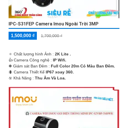
IPC-S31FEP Camera Imou Ngoài Trời 3MP
1,500,000 ₫
1,700,000 ₫
🔅 Chất lượng hình Ảnh :
2K Lite .
👍 Camera Công nghệ :
IP Wifi.
❃ Giám sát Ban Đêm :
Full Color 20m Có Màu Ban Ðêm.
🐜 Camera Thiết Kế
IP67 xoay 360.
️☣️ Khả Năng :
Thu Âm Và Loa.