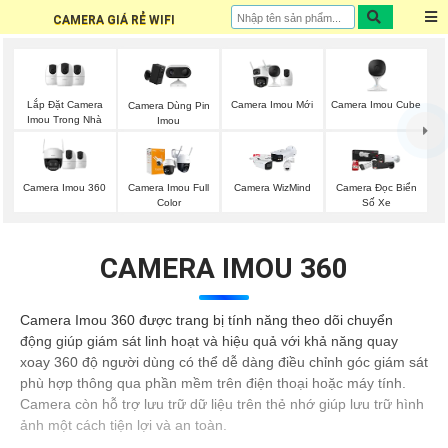
CAMERA GIÁ RẺ WIFI
Lắp Đặt Camera
Camera Imou Mới
Camera Imou Cube
Camera Dùng Pin
Imou Trong Nhà
Imou
Camera Imou 360
Camera Imou Full
Camera WizMind
Camera Đọc Biển
Color
Số Xe
CAMERA IMOU 360
Camera Imou 360 được trang bị tính năng theo dõi chuyển
động giúp giám sát linh hoạt và hiệu quả với khả năng quay
xoay 360 độ người dùng có thể dễ dàng điều chỉnh góc giám sát
phù hợp thông qua phần mềm trên điện thoại hoặc máy tính.
Camera còn hỗ trợ lưu trữ dữ liệu trên thẻ nhớ giúp lưu trữ hình
ảnh một cách tiện lợi và an toàn.