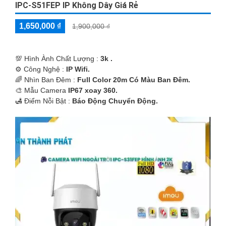
IPC-S51FEP IP Không Dây Giá Rẻ
1,650,000 ₫
1,900,000 ₫
💯 Hình Ành Chất Lượng :
3k .
⚙ Công Nghệ :
IP Wifi.
🌈 Nhìn Ban Đêm :
Full Color 20m Có Màu Ban Ðêm.
🎨 Mẫu Camera
IP67 xoay 360.
️🛃 Điểm Nỗi Bật :
Báo Động Chuyển Động.