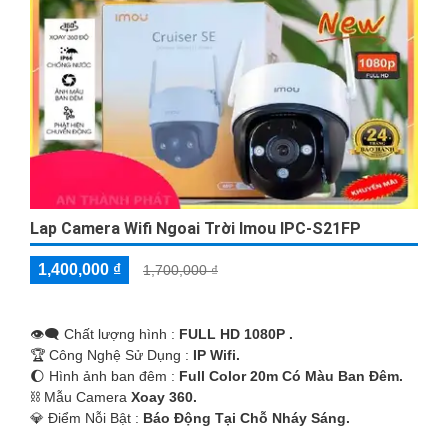
Lap Camera Wifi Ngoai Trời Imou IPC-S21FP
1,400,000 ₫
1,700,000 ₫
👁️‍🗨 Chất lượng hình :
FULL HD 1080P .
🏆 Công Nghệ Sử Dụng :
IP Wifi.
🌔 Hình ảnh ban đêm :
Full Color 20m Có Màu Ban Ðêm.
⛓ Mẫu Camera
Xoay 360.
️💎 Điểm Nỗi Bật :
Báo Động Tại Chỗ Nháy Sáng.