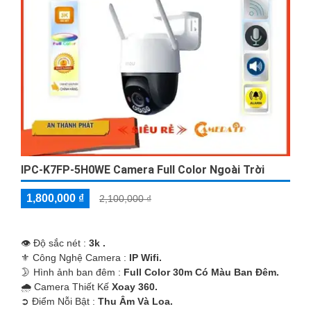
IPC-K7FP-5H0WE Camera Full Color Ngoài Trời
1,800,000 ₫
2,100,000 ₫
👁 Độ sắc nét :
3k .
⚜️ Công Nghệ Camera :
IP Wifi.
🌛 Hình ảnh ban đêm :
Full Color 30m Có Màu Ban Ðêm.
🌧️ Camera Thiết Kế
Xoay 360.
️➲ Điểm Nỗi Bật :
Thu Âm Và Loa.