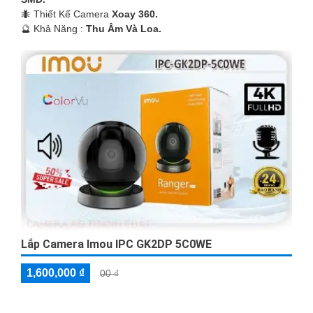
🐜 Thiết Kế Camera
Xoay 360.
️🔮 Khả Năng :
Thu Âm Và Loa.
Lắp Camera Imou IPC GK2DP 5C0WE
1,600,000 ₫
00 ₫