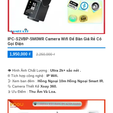
IPC-S2VBP-5M0WR Camera Wifi Để Bàn Giá Rẻ Có
Gọi Điện
1,950,000 ₫
2,250,000 ₫
👁 Hình Ành Chất Lượng :
Ultra 2k+ sắc nét .
®️ Tích hợp công nghệ :
IP Wifi.
🌛 Xem ban đêm :
Hồng Ngoại 10m Hồng Ngoại Smart IR.
🔩 Camera Thiết Kế
Xoay 360.
️➲ Ưu Điểm :
Thu Âm Và Loa.