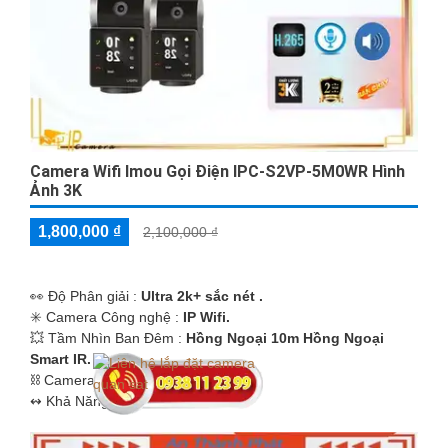
Camera Wifi Imou Gọi Điện IPC-S2VP-5M0WR Hình
Ảnh 3K
1,800,000 ₫
2,100,000 ₫
️👀 Độ Phân giải :
Ultra 2k+ sắc nét .
✳️ Camera Công nghệ :
IP Wifi.
💥 Tầm Nhìn Ban Đêm :
Hồng Ngoại 10m Hồng Ngoại
Smart IR.
⛓ Camera Dòng
Xoay 360.
️↭ Khả Năng :
Thu Âm Và Loa.