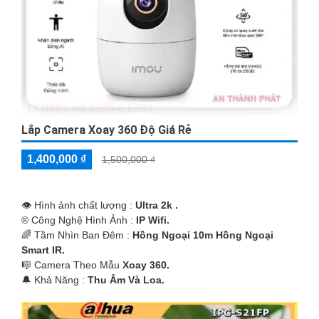
Lắp Camera Xoay 360 Độ Giá Rẻ
1,400,000 ₫
1,500,000 ₫
👁 Hình ảnh chất lượng :
Ultra 2k .
®️ Công Nghệ Hình Ảnh :
IP Wifi.
🌈 Tầm Nhìn Ban Đêm :
Hồng Ngoại 10m Hồng Ngoại
Smart IR.
🎼️ Camera Theo Mẫu
Xoay 360.
️🔔 Khả Năng :
Thu Âm Và Loa.