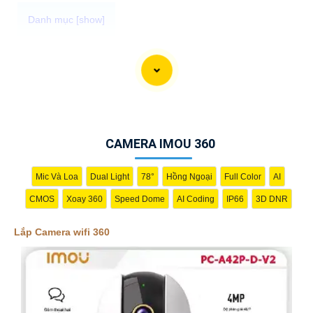
Dạ vâng, dưới đây là một mẫu câu giới thiệu cho Camera wifi
360 đều đặn:
"Chào bạn, Hãy trải nghiệm sự tiện lợi và an ninh với Camera
wifi 360. Với khả năng xoay 360 độ, bạn có thể quan sát mọi
góc cạnh của căn nhà hoặc văn phòng của mình một cách dễ
dàng thông qua ứng dụng trên điện thoại di động. Hãy bảo vệ
CAMERA IMOU 360
tài sản và gia đình của bạn mọi lúc mọi nơi với Camera wifi
360!"
Mic Và Loa
Dual Light
78°
Hồng Ngoại
Full Color
AI
CMOS
Xoay 360
Speed Dome
AI Coding
IP66
3D DNR
Lắp Camera wifi 360
'