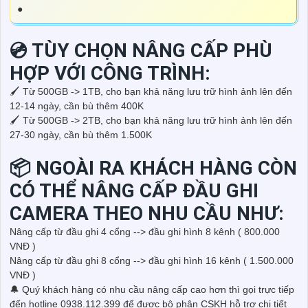
●
💿 TÙY CHỌN NÂNG CẤP PHÙ
HỢP VỚI CÔNG TRÌNH:
🖌 Từ 500GB -> 1TB, cho bạn khả năng lưu trữ hình ảnh lên đến
12-14 ngày, cần bù thêm 400K
🖌 Từ 500GB -> 2TB, cho bạn khả năng lưu trữ hình ảnh lên đến
27-30 ngày, cần bù thêm 1.500K
📦 NGOÀI RA KHÁCH HÀNG CÒN
CÓ THỂ NÂNG CẤP ĐẦU GHI
CAMERA THEO NHU CẦU NHƯ:
Nâng cấp từ đầu ghi 4 cổng --> đầu ghi hình 8 kênh ( 800.000
VNĐ )
Nâng cấp từ đầu ghi 8 cổng --> đầu ghi hình 16 kênh ( 1.500.000
VNĐ )
🔔 Quý khách hàng có nhu cầu nâng cấp cao hơn thì gọi trực tiếp
đến hotline 0938.112.399 để được bộ phận CSKH hỗ trợ chi tiết