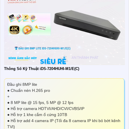
Thông Số Kỹ Thuật iDS-7204HUHI-M1/E(C)
Đầu ghi 8MP lite
● Chuẩn nén H.265 pro
+
● 8 MP lite @ 15 fps, 5 MP @ 12 fps
● Hỗ trợ camera HDTVI/AHD/CVI/CVBS/IP
● Hỗ trợ 1 khe cắm ổ cứng 10TB
● Hỗ trợ add 4 camera IP (Tối đa 8 camera IP khi bỏ bớt kênh
TVI)