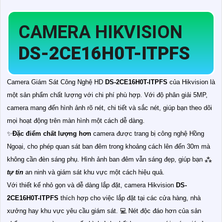
CAMERA HIKVISION
DS-2CE16H0T-ITPFS
Camera Giám Sát Công Nghệ HD
DS-2CE16H0T-ITPFS
của Hikvision là
một sản phẩm chất lượng với chi phí phù hợp. Với độ phân giải 5MP,
camera mang đến hình ảnh rõ nét, chi tiết và sắc nét, giúp bạn theo dõi
mọi hoạt động trên màn hình một cách dễ dàng.
✨
Đặc điểm chất lượng hơn
camera được trang bị công nghệ Hồng
Ngoại, cho phép quan sát ban đêm trong khoảng cách lên đến 30m mà
không cần đèn sáng phụ. Hình ảnh ban đêm vẫn sáng đẹp, giúp bạn ⁂
tự tin
an ninh và giám sát khu vực một cách hiệu quả.
Với thiết kế nhỏ gọn và dễ dàng lắp đặt, camera Hikvision
DS-
2CE16H0T-ITPFS
thích hợp cho việc lắp đặt tại các cửa hàng, nhà
xưởng hay khu vực yêu cầu giám sát. 💻 Nét độc đáo hơn của sản