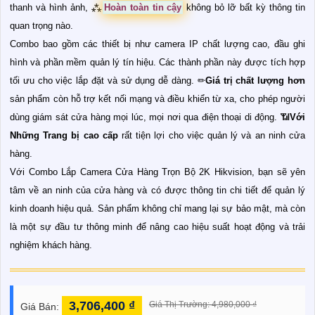
thanh và hình ảnh, ⁂
Hoàn toàn tin cậy
không bỏ lỡ bất kỳ thông tin
quan trọng nào.
Combo bao gồm các thiết bị như camera IP chất lượng cao, đầu ghi
hình và phần mềm quản lý tín hiệu. Các thành phần này được tích hợp
tối ưu cho việc lắp đặt và sử dụng dễ dàng. ✏
Giá trị chất lượng hơn
sản phẩm còn hỗ trợ kết nối mạng và điều khiển từ xa, cho phép người
dùng giám sát cửa hàng mọi lúc, mọi nơi qua điện thoại di động. 📶
Với
Những Trang bị cao cấp
rất tiện lợi cho việc quản lý và an ninh cửa
hàng.
Với Combo Lắp Camera Cửa Hàng Trọn Bộ 2K Hikvision, bạn sẽ yên
tâm về an ninh của cửa hàng và có được thông tin chi tiết để quản lý
kinh doanh hiệu quả. Sản phẩm không chỉ mang lại sự bảo mật, mà còn
là một sự đầu tư thông minh để nâng cao hiệu suất hoạt động và trải
nghiệm khách hàng.
3,706,400 ₫
Giá Thị Trường: 4,980,000 ₫
Giá Bán: