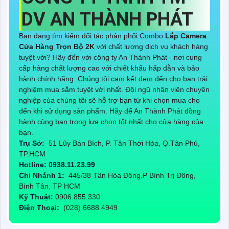
DV AN THÀNH PHÁT
Bạn đang tìm kiếm đối tác phân phối Combo
Lắp Camera
Cửa Hàng Trọn Bộ 2K
với chất lượng dịch vụ khách hàng
tuyệt vời? Hãy đến với công ty An Thành Phát - nơi cung
cấp hàng chất lượng cao với chiết khấu hấp dẫn và bảo
hành chính hãng. Chúng tôi cam kết đem đến cho bạn trải
nghiệm mua sắm tuyệt vời nhất. Đội ngũ nhân viên chuyên
nghiệp của chúng tôi sẽ hỗ trợ bạn từ khi chọn mua cho
đến khi sử dụng sản phẩm. Hãy để An Thành Phát đồng
hành cùng bạn trong lựa chọn tốt nhất cho cửa hàng của
bạn.
Trụ Sở:
51 Lũy Bán Bích, P. Tân Thới Hòa, Q.Tân Phú,
TP.HCM
Hotline: 0938.11.23.99
Chi Nhánh 1:
445/38 Tân Hòa Đông,P Bình Trị Đông,
Bình Tân, TP HCM
Kỹ Thuật:
0906.855.330
Điện Thoại:
(028) 6688.4949