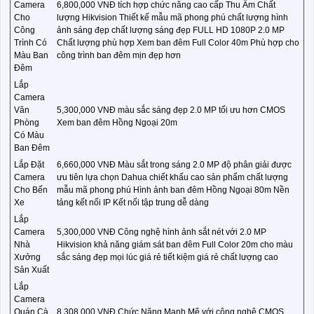
Camera
6,800,000 VNĐ tích hợp chức năng cao cấp Thu Âm Chất
Cho
lượng Hikvision Thiết kế mẫu mã phong phú chất lượng hình
Công
ảnh sáng đẹp chất lượng sáng đẹp FULL HD 1080P 2.0 MP
Trình Có
Chất lượng phù hợp Xem ban đêm Full Color 40m Phù hợp cho
Màu Ban
công trình ban đêm mịn đẹp hơn
Đêm
Lắp
Camera
Văn
5,300,000 VNĐ màu sắc sáng đẹp 2.0 MP tối ưu hơn CMOS
Phòng
Xem ban đêm Hồng Ngoại 20m
Có Màu
Ban Đêm
Lắp Đặt
6,660,000 VNĐ Màu sắt trong sáng 2.0 MP độ phân giải được
Camera
ưu tiên lựa chọn Dahua chiết khấu cao sản phẩm chất lượng
Cho Bến
mẫu mã phong phú Hình ảnh ban đêm Hồng Ngoại 80m Nền
Xe
tảng kết nối IP Kết nối tập trung dễ dàng
Lắp
Camera
5,300,000 VNĐ Công nghệ hình ảnh sắt nét với 2.0 MP
Nhà
Hikvision khả năng giám sát ban đêm Full Color 20m cho màu
Xưởng
sắc sáng đẹp mọi lúc giá rẻ tiết kiệm giá rẻ chất lượng cao
Sản Xuất
Lắp
Camera
Quán Cà
8,308,000 VNĐ Chức Năng Mạnh Mẽ với công nghệ CMOS