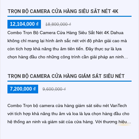
Với công nghệ tiên tiến, bộ kit này cho phép bạn theo dõi và
ghi lại mọi hoạt động diễn ra trong cửa hàng với độ chính xác
TRỌN BỘ CAMERA CỬA HÀNG SIÊU SẮT NÉT 4K
cao
12,104,000 ₫
18,800,000 ₫
Combo Trọn Bộ Camera Cửa Hàng Siêu Sắt Nét 4K Dahua
không chỉ mang lại hình ảnh sắc nét với độ phân giải cao mà
còn tích hợp khả năng thu âm tiên tiến. Đây thực sự là lựa
chọn hàng đầu cho những công trình cần giải pháp an ninh
hiệu quả mà vẫn đảm bảo giá rẻ và chất lượng
TRỌN BỘ CAMERA CỬA HÀNG GIÁM SÁT SIÊU NÉT
7,200,000 ₫
9,600,000 ₫
Combo Trọn bộ camera cửa hàng giám sát siêu nét VanTech
với tích hợp khả năng thu âm và loa là lựa chọn hàng đầu cho
hệ thống an ninh và giám sát của cửa hàng. Với thương hiệu
số 1 về camera giám sát và hệ thống an ninh, VanTech 🔄
an
Tâm
chất lượng và hiệu suất vượt trội