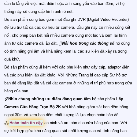
cần lo lắng về việc mất điện hoặc ánh sáng yếu vào ban đêm, vì hệ
thống này sẽ cung cấp hình ảnh rõ nét.
Bộ sản phẩm cũng bao gồm một đầu ghi DVR (Digital Video Recorder)
để lưu trữ tất cả các dữ liệu từ camera. Đầu ghi này có nhiều cổng kết
nối, cho phép bạn kết nối nhiều camera cùng một lúc và xem lại hình
ảnh từ các camera đã lắp đặt. ∬
Nỗi hơn trong các thông số
nó cũng
có tính năng ghi âm và khả năng xem lại các sự kiện đã xảy ra trong
quá khứ.
Bộ sản phẩm cũng đi kèm với các phụ kiện như dây cáp, adaptor điện
và các phụ kiện lắp đặt khác. Với Những Trang bị cao cấp Sự hỗ trợ
bạn dễ dàng lắp đặt và cài đặt camera ở những vị trí phù hợp trong cửa
hàng của bạn.
🕉️
Nhìn chung những ưu điểm đáng quan tâm
bộ sản phẩm
Lắp
Camera Cửa Hàng Trọn Bộ 2K
với khả năng giám sát ban đêm hồng
ngoại 30m và xem ban đêm chất lượng là lựa chọn hoàn hảo để
⁂
Hoàn toàn tin cậy
an ninh và an toàn cho cửa hàng của bạn. Với
sự kết hợp giữa khả năng quan sát chất lượng cao và tính năng ban