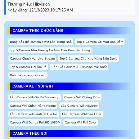
Thương hiệu:
Hikvision
Ngày đăng:
12/13/2023 10:17:25 AM
CAMERA THEO CHỨC NĂNG
Bảng báo giá camera ezviz Lắp Trong Nhà
Top 5 Camera Có Màu Ban Đêm
Top 5 Camera Nhà Xưởng Có Màu Ban Đêm Nên Dùng
Camera Check Var Live Stream
Top 5 Camera Cho Kho Hàng Nên Dùng
Top 5 Camera Ghi Âm Rõ
Báo Giá Camera IP Hikvision Mới Nhất
Báo giá camera wifi ezviz
CAMERA KẾT NỐI WIFI
Lắp Camera Wifi Giá Rẻ Visioncop
Camera Wifi Chống Trộm
Camera Wifi Chính Hãng Kbone
Lắp Camera Wifi Hikvision
Lắp Camera Wifi Vantech Giá Rẻ
Lắp Camera WifiThân Ezviz
Camera Wifii Dahua Full HD 1080P
Camera Wifi Full Color
CAMERA THEO GÓI