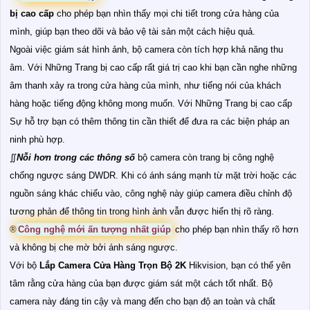
bị cao cấp
cho phép bạn nhìn thấy mọi chi tiết trong cửa hàng của
mình, giúp bạn theo dõi và bảo vệ tài sản một cách hiệu quả.
Ngoài việc giám sát hình ảnh, bộ camera còn tích hợp khả năng thu
âm. Với Những Trang bị cao cấp rất giá trị cao khi bạn cần nghe những
âm thanh xảy ra trong cửa hàng của mình, như tiếng nói của khách
hàng hoặc tiếng động không mong muốn. Với Những Trang bị cao cấp
Sự hỗ trợ bạn có thêm thông tin cần thiết để đưa ra các biện pháp an
ninh phù hợp.
∬
Nỗi hơn trong các thông số
bộ camera còn trang bị công nghệ
chống ngược sáng DWDR. Khi có ánh sáng mạnh từ mặt trời hoặc các
nguồn sáng khác chiếu vào, công nghệ này giúp camera điều chỉnh độ
tương phản để thông tin trong hình ảnh vẫn được hiển thị rõ ràng.
®️
Công nghệ mới ấn tượng nhất giúp
cho phép bạn nhìn thấy rõ hơn
và không bị che mờ bởi ánh sáng ngược.
Với bộ
Lắp Camera Cửa Hàng Trọn Bộ 2K
Hikvision, bạn có thể yên
tâm rằng cửa hàng của bạn được giám sát một cách tốt nhất. Bộ
camera này đáng tin cậy và mang đến cho bạn độ an toàn và chất