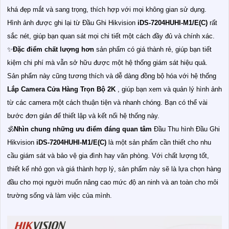
khá đẹp mắt và sang trọng, thích hợp với mọi không gian sử dụng.
Hình ảnh được ghi lại từ Đầu Ghi Hikvision
iDS-7204HUHI-M1/E(C)
rất
sắc nét, giúp bạn quan sát mọi chi tiết một cách đầy đủ và chính xác.
✨
Đặc điểm chất lượng hơn
sản phẩm có giá thành rẻ, giúp bạn tiết
kiệm chi phí mà vẫn sở hữu được một hệ thống giám sát hiệu quả.
Sản phẩm này cũng tương thích và dễ dàng đồng bộ hóa với hệ thống
Lắp Camera Cửa Hàng Trọn Bộ 2K
, giúp bạn xem và quản lý hình ảnh
từ các camera một cách thuận tiện và nhanh chóng. Bạn có thể vài
bước đơn giản để thiết lập và kết nối hệ thống này.
🕉️
Nhìn chung những ưu điểm đáng quan tâm
Đầu Thu hình Đầu Ghi
Hikvision
iDS-7204HUHI-M1/E(C)
là một sản phẩm cần thiết cho nhu
cầu giám sát và bảo vệ gia đình hay văn phòng. Với chất lượng tốt,
thiết kế nhỏ gọn và giá thành hợp lý, sản phẩm này sẽ là lựa chọn hàng
đầu cho mọi người muốn nâng cao mức độ an ninh và an toàn cho môi
trường sống và làm việc của mình.