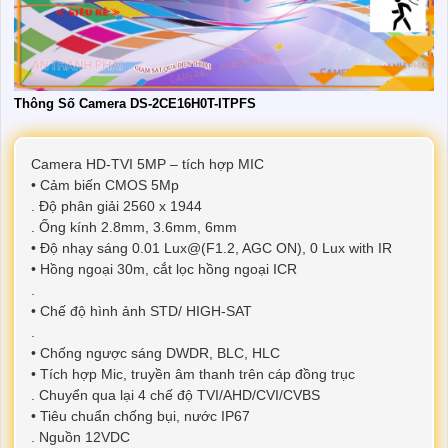
Thông Số Camera DS-2CE16H0T-ITPFS
Camera HD-TVI 5MP – tích hợp MIC
• Cảm biến CMOS 5Mp
. Độ phân giải 2560 x 1944
. Ống kính 2.8mm, 3.6mm, 6mm
• Độ nhạy sáng 0.01 Lux@(F1.2, AGC ON), 0 Lux with IR
• Hồng ngoại 30m, cắt lọc hồng ngoại ICR
.
• Chế độ hình ảnh STD/ HIGH-SAT
.
• Chống ngược sáng DWDR, BLC, HLC
• Tích hợp Mic, truyền âm thanh trên cáp đồng trục
. Chuyển qua lại 4 chế độ TVI/AHD/CVI/CVBS
• Tiêu chuẩn chống bụi, nước IP67
. Nguồn 12VDC