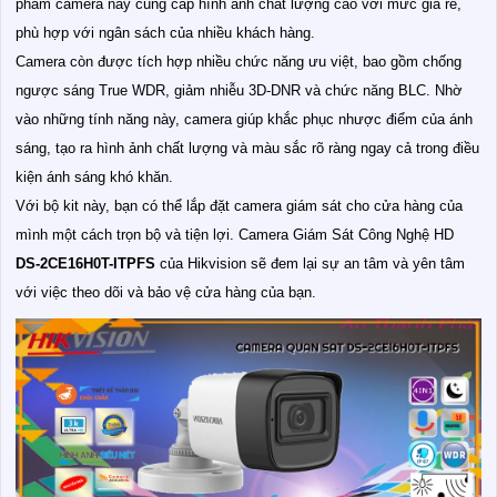
phẩm camera này cung cấp hình ảnh chất lượng cao với mức giá rẻ,
phù hợp với ngân sách của nhiều khách hàng.
Camera còn được tích hợp nhiều chức năng ưu việt, bao gồm chống
ngược sáng True WDR, giảm nhiễu 3D-DNR và chức năng BLC. Nhờ
vào những tính năng này, camera giúp khắc phục nhược điểm của ánh
sáng, tạo ra hình ảnh chất lượng và màu sắc rõ ràng ngay cả trong điều
kiện ánh sáng khó khăn.
Với bộ kit này, bạn có thể lắp đặt camera giám sát cho cửa hàng của
mình một cách trọn bộ và tiện lợi. Camera Giám Sát Công Nghệ HD
DS-2CE16H0T-ITPFS
của Hikvision sẽ đem lại sự an tâm và yên tâm
với việc theo dõi và bảo vệ cửa hàng của bạn.