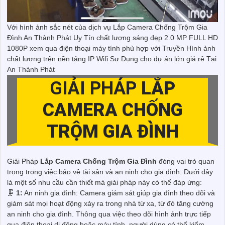
Với hình ảnh sắc nét của dịch vụ Lắp Camera Chống Trộm Gia
Đình An Thành Phát Uy Tín chất lượng sáng đẹp 2.0 MP FULL HD
1080P xem qua điện thoại máy tính phù hợp với Truyền Hình ảnh
chất lượng trên nền tảng IP Wifi Sự Dụng cho dự án lớn giá rẻ Tại
An Thành Phát
GIẢI PHÁP
LẮP
CAMERA CHỐNG
TRỘM GIA ĐÌNH
Giải Pháp
Lắp Camera Chống Trộm Gia Đình
đóng vai trò quan
trọng trong việc bảo vệ tài sản và an ninh cho gia đình. Dưới đây
là một số nhu cầu cần thiết mà giải pháp này có thể đáp ứng:
🗜️
1:
An ninh gia đình: Camera giám sát giúp gia đình theo dõi và
giám sát mọi hoạt động xảy ra trong nhà từ xa, từ đó tăng cường
an ninh cho gia đình. Thông qua việc theo dõi hình ảnh trực tiếp
qua điện thoại di động hoặc máy tính, người dùng có thể kiểm