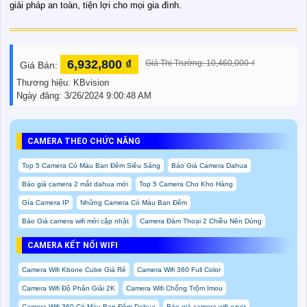
giải pháp an toàn, tiện lợi cho mọi gia đình.
6,932,800 ₫
Giá Thị Trường: 10,460,000 ₫
Giá Bán:
Thương hiệu:
KBvision
Ngày đăng:
3/26/2024 9:00:48 AM
CAMERA THEO CHỨC NĂNG
Top 5 Camera Có Màu Ban Đêm Siêu Sáng
Báo Giá Camera Dahua
Báo giá camera 2 mắt dahua mới
Top 5 Camera Cho Kho Hàng
Gía Camera IP
Những Camera Có Màu Ban Đêm
Báo Giá camera wifi mới cập nhật
Camera Đàm Thoại 2 Chiều Nên Dùng
CAMERA KẾT NỐI WIFI
Camera Wifi Kbone Cube Giá Rẻ
Camera Wifi 360 Full Color
Camera Wifi Độ Phân Giải 2K
Camera Wifi Chống Trộm Imou
Camera Wifi 360 Có Màu Ban Đêm Dahua
Báo giá camera wifi ezviz