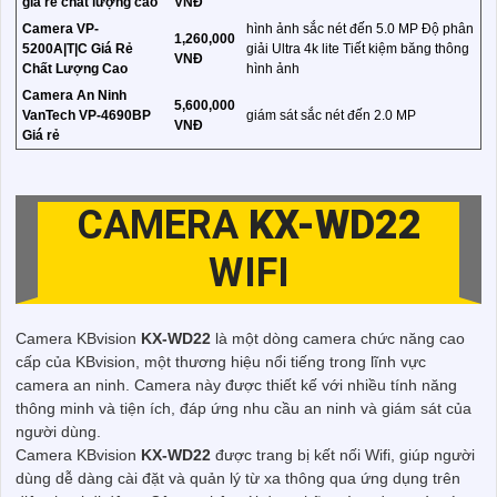
giá rẻ chất lượng cao
VNĐ
Camera VP-
hình ảnh sắc nét đến 5.0 MP Độ phân
1,260,000
5200A|T|C Giá Rẻ
giải Ultra 4k lite Tiết kiệm băng thông
VNĐ
Chất Lượng Cao
hình ảnh
Camera An Ninh
5,600,000
VanTech VP-4690BP
giám sát sắc nét đến 2.0 MP
VNĐ
Giá rẻ
CAMERA
KX-WD22
WIFI
Camera KBvision
KX-WD22
là một dòng camera chức năng cao
cấp của KBvision, một thương hiệu nổi tiếng trong lĩnh vực
camera an ninh. Camera này được thiết kế với nhiều tính năng
thông minh và tiện ích, đáp ứng nhu cầu an ninh và giám sát của
người dùng.
Camera KBvision
KX-WD22
được trang bị kết nối Wifi, giúp người
dùng dễ dàng cài đặt và quản lý từ xa thông qua ứng dụng trên