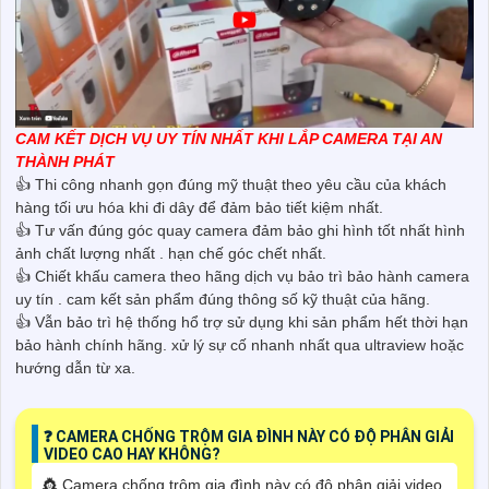
CAM KẾT DỊCH VỤ UY TÍN NHẤT KHI LẮP CAMERA TẠI AN
THÀNH PHÁT
👍 Thi công nhanh gọn đúng mỹ thuật theo yêu cầu của khách
hàng tối ưu hóa khi đi dây để đảm bảo tiết kiệm nhất.
👍 Tư vấn đúng góc quay camera đảm bảo ghi hình tốt nhất hình
ảnh chất lượng nhất . hạn chế góc chết nhất.
👍 Chiết khấu camera theo hãng dịch vụ bảo trì bảo hành camera
uy tín . cam kết sản phẩm đúng thông số kỹ thuật của hãng.
👍 Vẫn bảo trì hệ thống hổ trợ sử dụng khi sản phẩm hết thời hạn
bảo hành chính hãng. xử lý sự cố nhanh nhất qua ultraview hoặc
hướng dẫn từ xa.
❓ CAMERA CHỐNG TRỘM GIA ĐÌNH NÀY CÓ ĐỘ PHÂN GIẢI
VIDEO CAO HAY KHÔNG?
👸 Camera chống trộm gia đình này có độ phân giải video