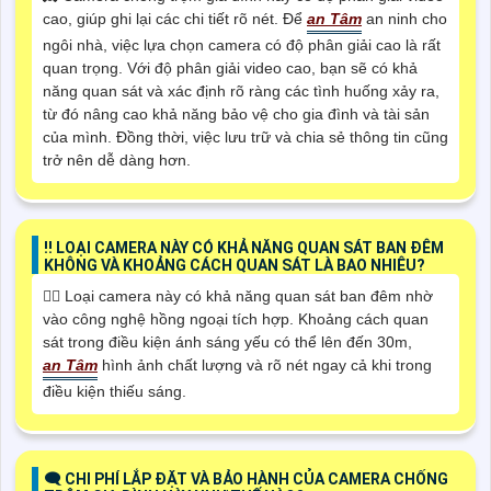
cao, giúp ghi lại các chi tiết rõ nét. Để
an Tâm
an ninh cho
ngôi nhà, việc lựa chọn camera có độ phân giải cao là rất
quan trọng. Với độ phân giải video cao, bạn sẽ có khả
năng quan sát và xác định rõ ràng các tình huống xảy ra,
từ đó nâng cao khả năng bảo vệ cho gia đình và tài sản
của mình. Đồng thời, việc lưu trữ và chia sẻ thông tin cũng
trở nên dễ dàng hơn.
‼️ LOẠI CAMERA NÀY CÓ KHẢ NĂNG QUAN SÁT BAN ĐÊM
KHÔNG VÀ KHOẢNG CÁCH QUAN SÁT LÀ BAO NHIÊU?
🙆‍♀️ Loại camera này có khả năng quan sát ban đêm nhờ
vào công nghệ hồng ngoại tích hợp. Khoảng cách quan
sát trong điều kiện ánh sáng yếu có thể lên đến 30m,
an Tâm
hình ảnh chất lượng và rõ nét ngay cả khi trong
điều kiện thiếu sáng.
🗨️ CHI PHÍ LẮP ĐẶT VÀ BẢO HÀNH CỦA CAMERA CHỐNG