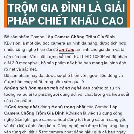
TRỘM GIA ĐÌNH
LÀ GIẢI
PHÁP CHIẾT KHẤU CAO
Bộ sản phẩm Combo
Lắp Camera Chống Trộm Gia Đình
KBvision là một đầu đọc camera an ninh đa năng, được tích hợp
nhiều công nghệ hiện đại để
an Tâm
an ninh cho gia đình và tài
sản của bạn. Với chất lượng sắc nét FULL HD 1080P và độ phân
giải 2.0 megapixel, bộ sản phẩm này hứa hẹn mang lại hình ảnh
rõ nét và sắc nét.
Bộ sản phẩm này đạt được sự phổ biến với người tiêu dùng và
được bán chạy nhất trong năm vừa qua. ϡ
Những tích hợp mang tính công nghệ cao
chứng tỏ sự tin
tưởng và ưu ái từ phía người dùng đối với chất lượng và hiệu suất
của sản phẩm.
♾
Chú trọng nhất
đáng ☣️
chú trọng nhất
của Combo
Lắp
Camera Chống Trộm Gia Đình
KBvision là việc sử dụng công
nghệ Starlight, giúp camera hoạt động tốt trong cả ánh sáng yếu
và điều kiện ánh sáng kém. Công nghệ mới được hãng ứng dụng
vào từng chi tiết Hổ trợ camera hoạt động hiệu quả cả ban ngày