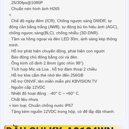
. 25/30fps@1080P
. Chuẩn nén hình ảnh H265
+
. Chế độ ngày đêm (ICR), Chống ngược sáng DWDR, tự
động cân bằng trắng (AWB), tự động bù tín hiệu ảnh (AGC),
chống ngược sáng(BLC), chống nhiễu (3D-DNR).
. Tầm xa hồng ngoại và đèn LED 30m, ánh sáng kép thông
minh.
. Hỗ trợ phát hiện chuyển động, phát hiện con người
. Báo động chủ động bằng còi và đèn.
. Ống kính cố định 2.8mm (góc nhìn 98°)
. Tích hợp Mic và Loa , hỗ trợ đàm thoại 2 chiều
. Hỗ trợ khe cắm thẻ nhớ lên đến 256GB
. Hỗ trợ ONVIF, tên miền miễn phí KBVISION.TV
. Nguồn cấp 12VDC
. Nhiệt độ hoạt động : -40° C ~ +60° C.
. Chất liệu nhựa
+ kim loại, Chuẩn chống nước IP67
. Tặng kèm nguồn 12VDC trong hộp, có đế lắp đặt nhanh.