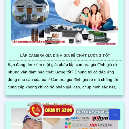
LẮP CAMERA GIA ĐÌNH GIÁ RẺ CHẤT LƯỢNG TỐT
Bạn đang tìm kiếm một giải pháp lắp camera gia đình giá rẻ
nhưng vẫn đảm bảo chất lượng tốt? Chúng tôi có đáp ứng
đúng nhu cầu của bạn! Camera gia đình giá rẻ mà chúng tôi
cung cấp không chỉ có độ phân giải cao, chụp hình sắc nét,
mà còn có khả năng quan sát ban đêm tốt. Thiết bị này cũng
tích hợp các tính năng thông minh như phát hiện chuyển
động và gửi cảnh báo qua điện thoại