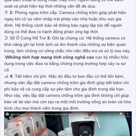
soát và phát hiện kịp thời những vấn đề đe dọa.
️🏅️
2:
Phòng ngừa trộm cắp: Camera chống trộm giúp phát hiện
ngay khi có sự xâm nhập trái phép vào nhà hoặc khu vực gia
đình. Hệ thống cảnh báo sẽ thông báo ngay lập tức để người
dùng có thể đưa ra hành động phản ứng kịp thời.
🌛 Số Ổ Cứng Hổ Trợ
3:
Ghi lại chứng cứ: Hệ thống camera có
khả năng ghi lại hình ảnh và âm thanh của những sự kiện quan
trọng, làm chứng cứ vững chắc cho việc điều tra và xử lý sau này.
ϡ
Những tích hợp mang tính công nghệ cao
cực kỳ nhiều hữu
dụng trong việc đưa ra bằng chứng trong trường hợp xảy ra sự
cố.
🎢
4:
Tiết kiệm chi phí: Mặc dù đầu tư ban đầu có thể tốn kém,
nhưng việc lắp đặt camera chống trộm gia đình giúp tiết kiệm chi
phí bảo vệ và cung cấp sự yên tâm cho gia đình trong dài hạn.
Như vậy, việc lắp đặt camera chống trộm gia đình không chỉ giúp
bảo vệ tài sản mà còn tạo ra một môi trường sống an toàn và hòa
bình cho mọi thành viên trong gia đình.