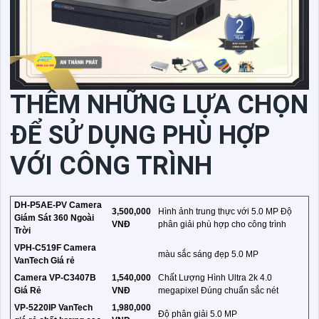
THÊM NHỮNG LỰA CHỌN
ĐỂ SỬ DỤNG PHÙ HỢP
VỚI CÔNG TRÌNH
DH-P5AE-PV Camera
3,500,000
Hình ảnh trung thực với 5.0 MP Độ
Giám Sát 360 Ngoài
VNĐ
phân giải phù hợp cho công trình
Trời
VPH-C519F Camera
màu sắc sáng đẹp 5.0 MP
VanTech Giá rẻ
Camera VP-C3407B
1,540,000
Chất Lượng Hình Ultra 2k 4.0
Giá Rẻ
VNĐ
megapixel Đúng chuẩn sắc nét
VP-5220IP VanTech
1,980,000
Độ phân giải 5.0 MP