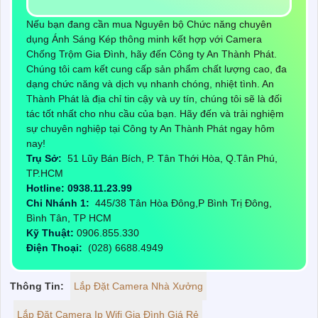
Nếu bạn đang cần mua Nguyên bộ Chức năng chuyên
dụng Ánh Sáng Kép thông minh kết hợp với Camera
Chống Trộm Gia Đình, hãy đến Công ty An Thành Phát.
Chúng tôi cam kết cung cấp sản phẩm chất lượng cao, đa
dạng chức năng và dịch vụ nhanh chóng, nhiệt tình. An
Thành Phát là địa chỉ tin cậy và uy tín, chúng tôi sẽ là đối
tác tốt nhất cho nhu cầu của bạn. Hãy đến và trải nghiệm
sự chuyên nghiệp tại Công ty An Thành Phát ngay hôm
nay!
Trụ Sở:
51 Lũy Bán Bích, P. Tân Thới Hòa, Q.Tân Phú,
TP.HCM
Hotline: 0938.11.23.99
Chi Nhánh 1:
445/38 Tân Hòa Đông,P Bình Trị Đông,
Bình Tân, TP HCM
Kỹ Thuật:
0906.855.330
Điện Thoại:
(028) 6688.4949
Thông Tin:
Lắp Đặt Camera Nhà Xưởng
Lắp Đặt Camera Ip Wifi Gia Đình Giá Rẻ