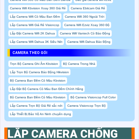
Camera Wifi Kbvision Xoay 360 Giá Rẻ
Camera Ebitcam Giá Rẻ
Lắp Camera Wifi Có Màu Ban Đêm
Camera Wifi 360 Ngoài Trời
Lắp Camera Wifi Giá Rẻ Visioncop
Camera Wifi Ezviz Xoay 360 Độ
Lắp Đặt Camera Wifi 2K Dahua
Camera Wifi Vantech Có Báo Động
Lắp Camera Wifi Dahua 3K Siêu Nét
Camera Wifi Dahua Báo Động
CAMERA THEO GÓI
Trọn Bộ Camera Ghi Âm Kbvision
Bộ Camera Trong Nhà
Lắp Trọn Bộ Camera Báo Động Hikvision
Bộ Camera Ban Đêm Có Màu Kbvision
Lắp Đặt Bộ Camera Có Màu Ban Đêm Chính Hãng
Bộ Camera Ban Đêm Có Màu Kbvision
Bộ Camera Visioncop Full Color
Lắp Camera Trọn Bộ Giá Rẻ sắc nét
Camera Visioncop Trọn Bộ
Lắp Thiết Bị Bảo Vệ An Ninh chuyên dụng
LẮP CAMERA CHỐNG