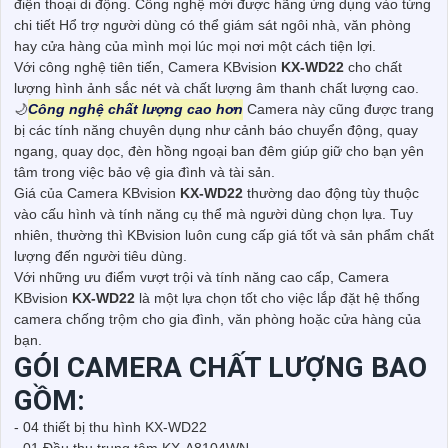
điện thoại di động. Công nghệ mới được hãng ứng dụng vào từng
chi tiết Hổ trợ người dùng có thể giám sát ngôi nhà, văn phòng
hay cửa hàng của mình mọi lúc mọi nơi một cách tiện lợi.
Với công nghệ tiên tiến, Camera KBvision
KX-WD22
cho chất
lượng hình ảnh sắc nét và chất lượng âm thanh chất lượng cao.
🌙
Công nghệ chất lượng cao hơn
Camera này cũng được trang
bị các tính năng chuyên dụng như cảnh báo chuyển động, quay
ngang, quay dọc, đèn hồng ngoại ban đêm giúp giữ cho bạn yên
tâm trong việc bảo vệ gia đình và tài sản.
Giá của Camera KBvision
KX-WD22
thường dao động tùy thuộc
vào cấu hình và tính năng cụ thể mà người dùng chọn lựa. Tuy
nhiên, thường thì KBvision luôn cung cấp giá tốt và sản phẩm chất
lượng đến người tiêu dùng.
Với những ưu điểm vượt trội và tính năng cao cấp, Camera
KBvision
KX-WD22
là một lựa chọn tốt cho việc lắp đặt hệ thống
camera chống trộm cho gia đình, văn phòng hoặc cửa hàng của
bạn.
GÓI CAMERA CHẤT LƯỢNG BAO
GỒM:
- 04 thiết bị thu hình KX-WD22