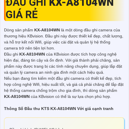
ĐẦU GHI
KX-A8104WN
GIÁ RẺ
Dòng sản phẩm
KX-A8104WN
là một dòng đầu ghi camera của
thương hiệu KBvision. Đầu ghi này được thiết kế đẹp, chất lượng,
và hỗ trợ kết nối Wifi, giúp việc cài đặt và quản lý hệ thống
camera trở nên tiện lợi hơn.
Đầu ghi
KX-A8104WN
của KBvision được tích hợp công nghệ
hiện đại, đáng tin cậy và ổn định. Với giá thành phải chăng, sản
phẩm này được trang bị các tính năng chuyên dụng, giúp lắp đặt
và quản lý camera an ninh gia đình một cách hiệu quả.
Nếu bạn đang tìm kiếm một đầu ghi camera có thiết kế đẹp, tích
hợp công nghệ Wifi, hiệu suất tốt, và giá cả phải chăng để lắp đặt
hệ thống camera chống trộm cho gia đình, thì dòng sản phẩm
KX-A8104WN
của KBvision có thể là sự lựa chọn phù hợp.
Thông Số Đầu thu KTS KX-A8104WN Với giá cạnh tranh