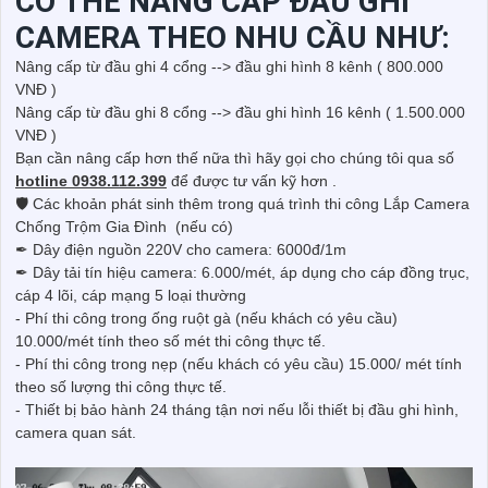
CÓ THỂ NÂNG CẤP ĐẦU GHI
CAMERA THEO NHU CẦU NHƯ:
Nâng cấp từ đầu ghi 4 cổng --> đầu ghi hình 8 kênh ( 800.000
VNĐ )
Nâng cấp từ đầu ghi 8 cổng --> đầu ghi hình 16 kênh ( 1.500.000
VNĐ )
Bạn cần nâng cấp hơn thế nữa thì hãy gọi cho chúng tôi qua số
hotline 0938.112.399
để được tư vấn kỹ hơn .
🛡 Các khoản phát sinh thêm trong quá trình thi công Lắp Camera
Chống Trộm Gia Đình (nếu có)
✒ Dây điện nguồn 220V cho camera: 6000đ/1m
✒ Dây tải tín hiệu camera: 6.000/mét, áp dụng cho cáp đồng trục,
cáp 4 lõi, cáp mạng 5 loại thường
- Phí thi công trong ống ruột gà (nếu khách có yêu cầu)
10.000/mét tính theo số mét thi công thực tế.
- Phí thi công trong nẹp (nếu khách có yêu cầu) 15.000/ mét tính
theo số lượng thi công thực tế.
- Thiết bị bảo hành 24 tháng tận nơi nếu lỗi thiết bị đầu ghi hình,
camera quan sát.