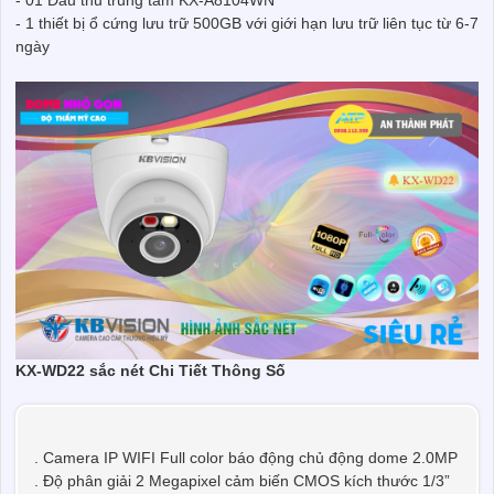
- 01 Đầu thu trung tâm KX-A8104WN
- 1 thiết bị ổ cứng lưu trữ 500GB với giới hạn lưu trữ liên tục từ 6-7
ngày
KX-WD22 sắc nét Chi Tiết Thông Số
. Camera IP WIFI Full color báo động chủ động dome 2.0MP
. Độ phân giải 2 Megapixel cảm biến CMOS kích thước 1/3”