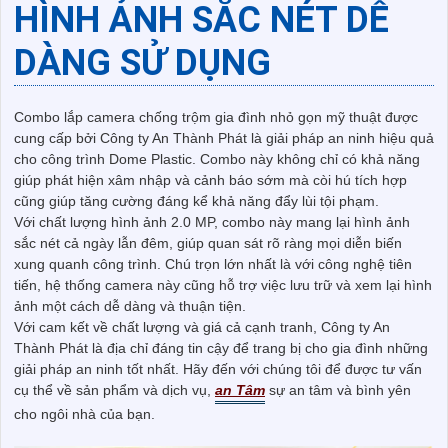
HÌNH ẢNH SẮC NÉT DỄ
DÀNG SỬ DỤNG
Combo lắp camera chống trộm gia đình nhỏ gọn mỹ thuật được
cung cấp bởi Công ty An Thành Phát là giải pháp an ninh hiệu quả
cho công trình Dome Plastic. Combo này không chỉ có khả năng
giúp phát hiện xâm nhập và cảnh báo sớm mà còi hú tích hợp
cũng giúp tăng cường đáng kể khả năng đẩy lùi tội phạm.
Với chất lượng hình ảnh 2.0 MP, combo này mang lại hình ảnh
sắc nét cả ngày lẫn đêm, giúp quan sát rõ ràng mọi diễn biến
xung quanh công trình. Chú trọn lớn nhất là với công nghệ tiên
tiến, hệ thống camera này cũng hỗ trợ việc lưu trữ và xem lại hình
ảnh một cách dễ dàng và thuận tiện.
Với cam kết về chất lượng và giá cả cạnh tranh, Công ty An
Thành Phát là địa chỉ đáng tin cậy để trang bị cho gia đình những
giải pháp an ninh tốt nhất. Hãy đến với chúng tôi để được tư vấn
cụ thể về sản phẩm và dịch vụ,
an Tâm
sự an tâm và bình yên
cho ngôi nhà của bạn.