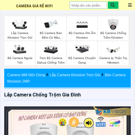
CAMERA GIÁ RẺ WIFI
Bộ Camera Ban
Bộ Camera Ghi Âm
Bộ Camera Chống
Lắp Camera
Đêm Có Màu
Kbvision
Trộm Kbvision
Kbvision Trọn Gói
Kbvision
Bộ Camera Ngoài
Trọn Bộ Camera
Bộ Camera Chuyên
Camera Ip Thân Trụ
Trời
Dahua Chống Trộm
Dụng
Hikvision
Camera Wifi Nên Dùng
Lắp Camera Kbvision Trọn Gói
Bán Camera
Kbvision 2MP
Lắp Camera Chống Trộm Gia Đình