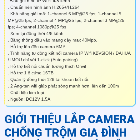
. Đầu ghi hình IP WIFI 4/8 kênh
. Chuẩn nén hình ảnh H.265+/H.264
. Khả năng giải mã: 1-channel 6 MP@25 fps; 1-channel 5
MP@25 fps; 2-channel 4 MP@25 fps; 2-channel 3 MP@25
fps; 4-channel 1080p@25 fps
. Xem lại đồng thời 4/8 kênh
. Băng thông đầu vào mạng dây max 40Mpb.
. Hỗ trợ lên đến camera 6MP.
. Tính năng tự động kết nối camera IP Wifi KBVSION / DAHUA
/ IMOU chỉ với 1-click (Auto pairing)
. Hỗ trợ kết nối chuẩn tương thích Onvif
. Hỗ trợ 1 ổ cứng 16TB
. Quản lý đồng thời 128 tài khoản kết nối.
. 2 Ăng-ten wifi giúp phát sóng mạnh hơn, lên đến 100m
. Chất liệu kim loại.
. Nguồn: DC12V 1.5A
GIỚI THIỆU
LẮP CAMERA
CHỐNG TRỘM GIA ĐÌNH