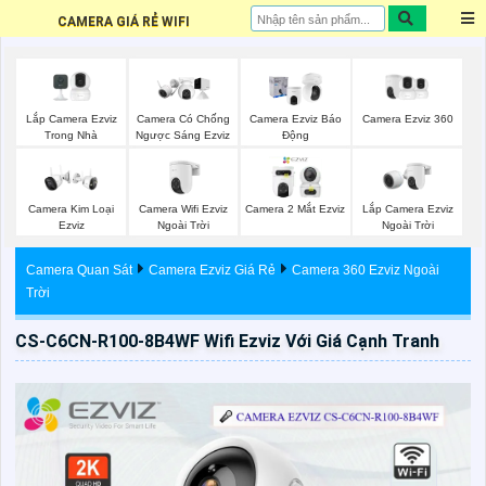
CAMERA GIÁ RẺ WIFI
Lắp Camera Ezviz
Camera Ezviz 360
Camera Có Chống
Camera Ezviz Báo
Trong Nhà
Ngược Sáng Ezviz
Động
Camera Wifi Ezviz
Lắp Camera Ezviz
Camera Kim Loại
Camera 2 Mắt Ezviz
Ngoài Trời
Ngoài Trời
Ezviz
Camera Quan Sát
Camera Ezviz Giá Rẻ
Camera 360 Ezviz Ngoài
Trời
CS-C6CN-R100-8B4WF Wifi Ezviz Với Giá Cạnh Tranh