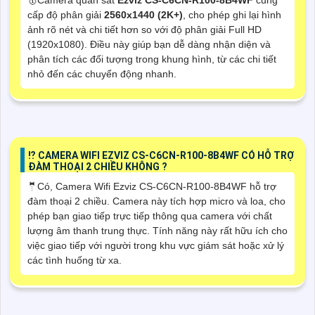
cấp độ phân giải
2560x1440 (2K+)
, cho phép ghi lại hình
ảnh rõ nét và chi tiết hơn so với độ phân giải Full HD
(1920x1080). Điều này giúp bạn dễ dàng nhận diện và
phân tích các đối tượng trong khung hình, từ các chi tiết
nhỏ đến các chuyển động nhanh.
⁉️ CAMERA WIFI EZVIZ CS-C6CN-R100-8B4WF CÓ HỖ TRỢ
ĐÀM THOẠI 2 CHIỀU KHÔNG ?
🤵Có, Camera Wifi Ezviz CS-C6CN-R100-8B4WF hỗ trợ
đàm thoại 2 chiều. Camera này tích hợp micro và loa, cho
phép bạn giao tiếp trực tiếp thông qua camera với chất
lượng âm thanh trung thực. Tính năng này rất hữu ích cho
việc giao tiếp với người trong khu vực giám sát hoặc xử lý
các tình huống từ xa.