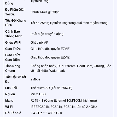
Tự thích ứng
Động
Độ Phân Giải
2560x1440 @ 25fps
Tối Đa
Tốc Độ Khung
Tối đa 25fps; Tự thích ứng trong quá trình truyền mạng
Hình
Cảnh Báo
Phát hiện chuyển động
Thông Minh
Ghép Wi-Fi
Ghép nối AP
Giao Thức
Giao thức độc quyền EZVIZ
Giao Thức
Giao thức độc quyền EZVIZ
Giao Diện
Tính Năng
Chống nhấp nháy, Dual-Stream, Heart Beat, Gương, Bảo
Chung
vệ mật khẩu, Watermark
Tốc Độ Bit Tối
2Mbps
Đa
Lưu Trữ
Thẻ Micro SD (Tối đa 256GB)
Nguồn
Micro USB
Mạng
RJ45 × 1 (Cổng Ethernet 10M/100M thích ứng)
Wi-Fi
IEEE802.11b, 802.11g, 802.11n, tần số 2.4GHz
Dải Tần Số
2.4 GHz ~ 2.4835 GHz