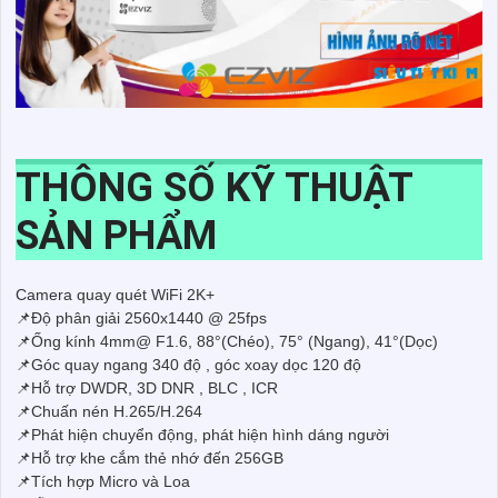
THÔNG SỐ KỸ THUẬT
SẢN PHẨM
Camera quay quét WiFi 2K+
📌Độ phân giải 2560x1440 @ 25fps
📌Ống kính 4mm@ F1.6, 88°(Chéo), 75° (Ngang), 41°(Dọc)
📌Góc quay ngang 340 độ , góc xoay dọc 120 độ
📌Hỗ trợ DWDR, 3D DNR , BLC , ICR
📌Chuấn nén H.265/H.264
📌Phát hiện chuyển động, phát hiện hình dáng người
📌Hỗ trợ khe cắm thẻ nhớ đến 256GB
📌Tích hợp Micro và Loa