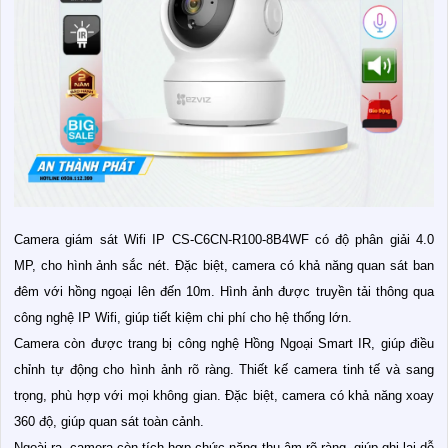
Camera giám sát Wifi IP CS-C6CN-R100-8B4WF có độ phân giải 4.0
MP, cho hình ảnh sắc nét. Đặc biệt, camera có khả năng quan sát ban
đêm với hồng ngoại lên đến 10m. Hình ảnh được truyền tải thông qua
công nghệ IP Wifi, giúp tiết kiệm chi phí cho hệ thống lớn.
Camera còn được trang bị công nghệ Hồng Ngoại Smart IR, giúp điều
chỉnh tự động cho hình ảnh rõ ràng. Thiết kế camera tinh tế và sang
trọng, phù hợp với mọi không gian. Đặc biệt, camera có khả năng xoay
360 độ, giúp quan sát toàn cảnh.
Ngoài ra, camera còn tích hợp chức năng thu âm rõ ràng, giúp ghi lại dễ