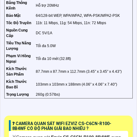
Băng Thông
Hỗ trợ 20MHz
Kênh
Bảo Mật
64/128-bit WEP, WPA/WPA2, WPA-PSK/WPA2-PSK
Tốc Độ Truyền
11b: 11 Mbps, 11g: 54 Mbps, 11n: 72 Mbps
Nguồn Cung
DC 5V/1A
Cấp
Tiêu Thụ Năng
Tối đa 5.0W
Lượng
Phạm Vi Hồng
Tối đa 10 mét (32.8ft)
Ngoại
Kích Thước
87.7mm x 87.7mm x 112.7mm (3.45” x 3.45” x 4.43”)
Sản Phẩm
Kích Thước
103mm x 103mm x 188mm (4.06” x 4.06” x 7.40”)
Bao Bì
Trọng Lượng
260g (0.57lbs)
️❓ CAMERA QUAN SÁT WIFI EZVIZ CS-C6CN-R100-
8B4WF CÓ ĐỘ PHÂN GIẢI BAO NHIÊU ?
🥇Camera quan sát
Ezviz CS-C6CN-R100-8B4WF
cung