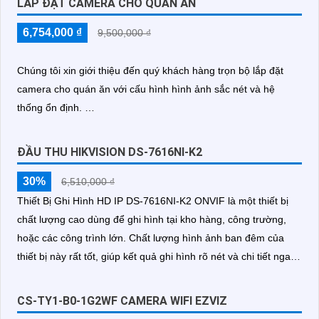
LẮP ĐẶT CAMERA CHO QUÁN ĂN
6,754,000 ₫
9,500,000 ₫
Chúng tôi xin giới thiệu đến quý khách hàng trọn bộ lắp đặt
camera cho quán ăn với cấu hình hình ảnh sắc nét và hệ
thống ổn định.
Hệ thống này được trang bị công nghệ cao cấp như AHD, CVI,
TVI, BCS – Tin hơn mang đến hình ảnh chất lượng tuyệt vời
ĐẦU THU HIKVISION DS-7616NI-K2
30%
6,510,000 ₫
Thiết Bị Ghi Hình HD IP DS-7616NI-K2 ONVIF là một thiết bị
chất lượng cao dùng để ghi hình tại kho hàng, công trường,
hoặc các công trình lớn. Chất lượng hình ảnh ban đêm của
thiết bị này rất tốt, giúp kết quả ghi hình rõ nét và chi tiết ngay
cả trong môi trường thiếu ánh sáng
CS-TY1-B0-1G2WF CAMERA WIFI EZVIZ