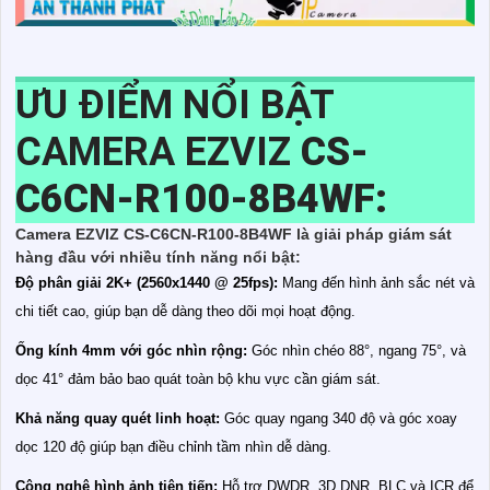
ƯU ĐIỂM NỔI BẬT
CAMERA EZVIZ
CS-
C6CN-R100-8B4WF:
Camera EZVIZ CS-C6CN-R100-8B4WF là giải pháp giám sát
hàng đầu với nhiều tính năng nổi bật:
Độ phân giải 2K+ (2560x1440 @ 25fps):
Mang đến hình ảnh sắc nét và
chi tiết cao, giúp bạn dễ dàng theo dõi mọi hoạt động.
Ống kính 4mm với góc nhìn rộng:
Góc nhìn chéo 88°, ngang 75°, và
dọc 41° đảm bảo bao quát toàn bộ khu vực cần giám sát.
Khả năng quay quét linh hoạt:
Góc quay ngang 340 độ và góc xoay
dọc 120 độ giúp bạn điều chỉnh tầm nhìn dễ dàng.
Công nghệ hình ảnh tiên tiến:
Hỗ trợ DWDR, 3D DNR, BLC và ICR để