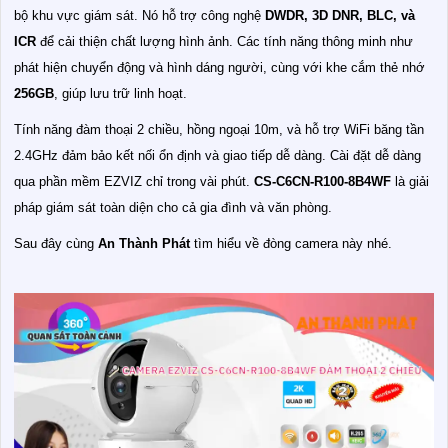
bộ khu vực giám sát. Nó hỗ trợ công nghệ
DWDR, 3D DNR, BLC, và
ICR
để cải thiện chất lượng hình ảnh. Các tính năng thông minh như
phát hiện chuyển động và hình dáng người, cùng với khe cắm thẻ nhớ
256GB
, giúp lưu trữ linh hoạt.
Tính năng đàm thoại 2 chiều, hồng ngoại 10m, và hỗ trợ WiFi băng tần
2.4GHz đảm bảo kết nối ổn định và giao tiếp dễ dàng. Cài đặt dễ dàng
qua phần mềm EZVIZ chỉ trong vài phút.
CS-C6CN-R100-8B4WF
là giải
pháp giám sát toàn diện cho cả gia đình và văn phòng.
Sau đây cùng
An Thành Phát
tìm hiểu về đòng camera này nhé.