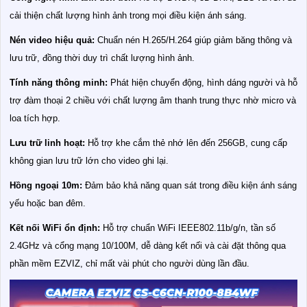
cải thiện chất lượng hình ảnh trong mọi điều kiện ánh sáng.
Nén video hiệu quả:
Chuẩn nén H.265/H.264 giúp giảm băng thông và
lưu trữ, đồng thời duy trì chất lượng hình ảnh.
Tính năng thông minh:
Phát hiện chuyển động, hình dáng người và hỗ
trợ đàm thoại 2 chiều với chất lượng âm thanh trung thực nhờ micro và
loa tích hợp.
Lưu trữ linh hoạt:
Hỗ trợ khe cắm thẻ nhớ lên đến 256GB, cung cấp
không gian lưu trữ lớn cho video ghi lại.
Hồng ngoại 10m:
Đảm bảo khả năng quan sát trong điều kiện ánh sáng
yếu hoặc ban đêm.
Kết nối WiFi ổn định:
Hỗ trợ chuẩn WiFi IEEE802.11b/g/n, tần số
2.4GHz và cổng mạng 10/100M, dễ dàng kết nối và cài đặt thông qua
phần mềm EZVIZ, chỉ mất vài phút cho người dùng lần đầu.