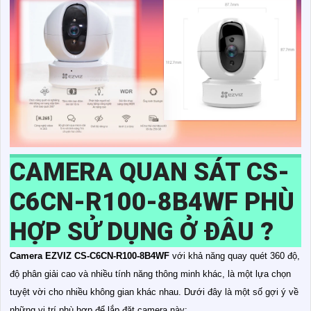
CAMERA QUAN SÁT CS-
C6CN-R100-8B4WF PHÙ
HỢP SỬ DỤNG Ở ĐÂU ?
Camera EZVIZ CS-C6CN-R100-8B4WF
với khả năng quay quét 360 độ,
độ phân giải cao và nhiều tính năng thông minh khác, là một lựa chọn
tuyệt vời cho nhiều không gian khác nhau. Dưới đây là một số gợi ý về
những vị trí phù hợp để lắp đặt camera này: