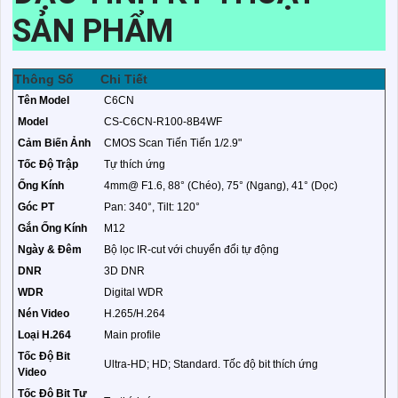
SẢN PHẨM
Thông Số
Chi Tiết
Tên Model
C6CN
Model
CS-C6CN-R100-8B4WF
Cảm Biến Ảnh
CMOS Scan Tiến Tiến 1/2.9"
Tốc Độ Trập
Tự thích ứng
Ống Kính
4mm@ F1.6, 88° (Chéo), 75° (Ngang), 41° (Dọc)
Góc PT
Pan: 340°, Tilt: 120°
Gắn Ống Kính
M12
Ngày & Đêm
Bộ lọc IR-cut với chuyển đổi tự động
DNR
3D DNR
WDR
Digital WDR
Nén Video
H.265/H.264
Loại H.264
Main profile
Tốc Độ Bit
Ultra-HD; HD; Standard. Tốc độ bit thích ứng
Video
Tốc Độ Bit Tự