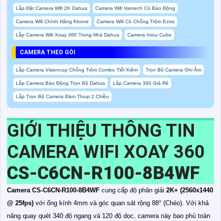
Lắp Đặt Camera Wifi 2K Dahua
Camera Wifi Vantech Có Báo Động
Camera Wifi Chính Hãng Kbone
Camera Wifi Có Chống Trộm Ezviz
Lắp Camera Wifi Xoay 360 Trong Nhà Dahua
Camera Imou Cube
CAMERA THEO GÓI
Lắp Camera Visioncop Chống Trộm Combo Tiết Kiệm
Trọn Bộ Camera Ghi Âm
Lắp Camera Báo Động Trọn Bộ Dahua
Lắp Camera 360 Giá Rẻ
Lắp Trọn Bộ Camera Đàm Thoại 2 Chiều
GIỚI THIỆU THÔNG TIN
CAMERA WIFI XOAY 360
CS-C6CN-R100-8B4WF
Camera CS-C6CN-R100-8B4WF
cung cấp độ phân giải
2K+ (2560x1440
@ 25fps)
với ống kính 4mm và góc quan sát rộng 88° (Chéo). Với khả
năng quay quét 340 độ ngang và 120 độ dọc, camera này bao phủ toàn