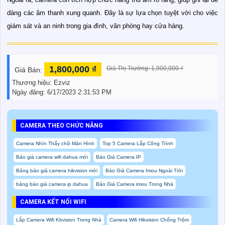
dàng các âm thanh xung quanh. Đây là sự lựa chọn tuyệt vời cho việc
giám sát và an ninh trong gia đình, văn phòng hay cửa hàng.
1,800,000 ₫
Giá Thị Trường: 1,900,000 ₫
Giá Bán:
Thương hiệu:
Ezviz
Ngày đăng:
6/17/2023 2:31:53 PM
CAMERA THEO CHỨC NĂNG
Camera Nhìn Thấy chữ Màn Hình
Top 5 Camera Lắp Công Trình
Báo giá camera wifi dahua mới
Báo Giá Camera IP
Bảng báo giá camera hikvision mới
Báo Giá Camera Imou Ngoài Trời
bảng báo giá camera ip dahua
Báo Giá Camera imou Trong Nhà
CAMERA KẾT NỐI WIFI
Lắp Camera Wifi Kbvision Trong Nhà
Camera Wifi Hikvision Chống Trộm