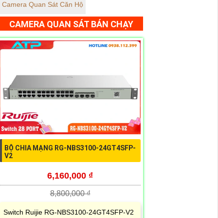
Camera Quan Sát Căn Hộ
CAMERA QUAN SÁT BÁN CHẠY
BỘ CHIA MẠNG RG-NBS3100-24GT4SFP-
V2
6,160,000 ₫
8,800,000 ₫
Switch Ruijie RG-NBS3100-24GT4SFP-V2