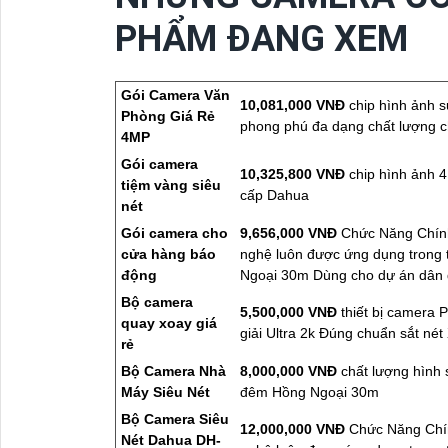
PHẨM ĐANG XEM
Gói Camera Văn
10,081,000 VNĐ
chip hình ảnh 
Phòng Giá Rẻ
phong phú đa dạng chất lượng 
4MP
Gói camera
10,325,800 VNĐ
chip hình ảnh 4
tiệm vàng siêu
cấp Dahua
nét
Gói camera cho
9,656,000 VNĐ
Chức Năng Chính
cửa hàng báo
nghệ luôn được ứng dụng trong
động
Ngoại 30m Dùng cho dự án dân 
Bộ camera
5,500,000 VNĐ
thiết bị camera
quay xoay giá
giải Ultra 2k Đúng chuẩn sắt n
rẻ
Bộ Camera Nhà
8,000,000 VNĐ
chất lượng hình 
Máy Siêu Nét
đêm Hồng Ngoại 30m
Bộ Camera Siêu
12,000,000 VNĐ
Chức Năng Chín
Nét Dahua DH-