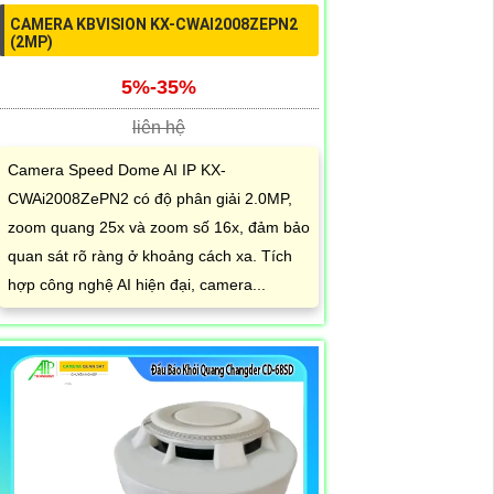
CAMERA KBVISION KX-CWAI2008ZEPN2
(2MP)
5%-35%
liên hệ
Camera Speed Dome AI IP KX-
CWAi2008ZePN2 có độ phân giải 2.0MP,
zoom quang 25x và zoom số 16x, đảm bảo
quan sát rõ ràng ở khoảng cách xa. Tích
hợp công nghệ AI hiện đại, camera...