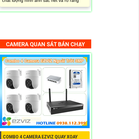
chất lượng hình ảnh sắc nét và rõ ràng
CAMERA QUAN SÁT BÁN CHẠY
COMBO 4 CAMERA EZVIZ QUAY XOAY