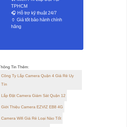
TPHCM
️🎧 Hỗ trợ kỹ thuật 24/7
🏺 Giá tốt bảo hành chính
hãng
Thông Tin Thêm:
Công Ty Lắp Camera Quận 4 Giá Rẻ Uy
Tín
Lắp Đặt Camera Giám Sát Quận 12
Giới Thiệu Camera EZVIZ EB8 4G
Camera Wifi Giá Rẻ Loại Nào Tốt