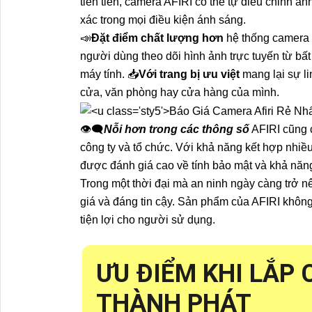
tiên tiến, camera AFIRI có thể tự điều chỉnh á
xác trong mọi điều kiện ánh sáng.
📣
Đặt điểm chất lượng hơn
hệ thống camera 
người dùng theo dõi hình ảnh trực tuyến từ bất
máy tính. 📥
Với trang bị ưu việt
mang lại sự li
cửa, văn phòng hay cửa hàng của mình.
👁️‍🗨
Nỗi hơn trong các thông số
AFIRI cũng 
công ty và tổ chức. Với khả năng kết hợp nhiều
được đánh giá cao về tính bảo mật và khả năng
Trong một thời đại mà an ninh ngày càng trở 
giá và đáng tin cậy. Sản phẩm của AFIRI không
tiện lợi cho người sử dụng.
ƯU ĐIỂM KHI LẮP 
THÀNH PHÁT