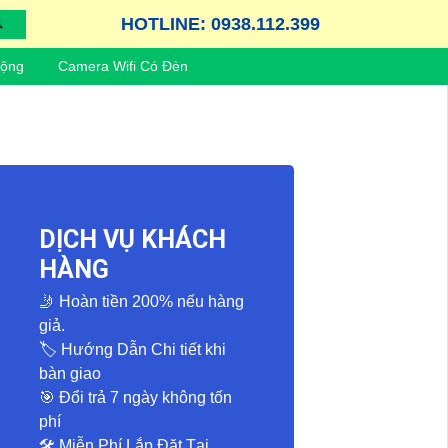
HOTLINE: 0938.112.399
Động
Camera Wifi Có Đèn
DỊCH VỤ KHÁCH
HÀNG
🤳 Hoàn tiền 200% nếu hàng
giả.
🏷 Hướng Dẫn Chi tiết khi
bàn giao
️🎯 Đổi trả 7 ngày không tốn
phí
🛠 Miễn Phí Lắp Đặt Tại