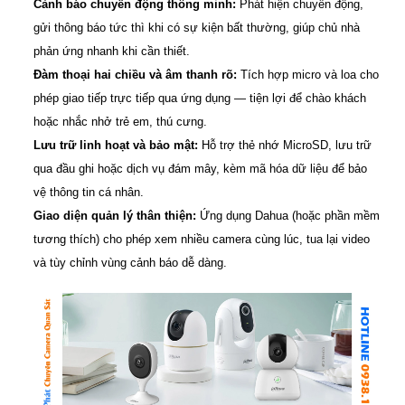
Cảnh báo chuyển động thông minh:
Phát hiện chuyển động,
gửi thông báo tức thì khi có sự kiện bất thường, giúp chủ nhà
phản ứng nhanh khi cần thiết.
Đàm thoại hai chiều và âm thanh rõ:
Tích hợp micro và loa cho
phép giao tiếp trực tiếp qua ứng dụng — tiện lợi để chào khách
hoặc nhắc nhở trẻ em, thú cưng.
Lưu trữ linh hoạt và bảo mật:
Hỗ trợ thẻ nhớ MicroSD, lưu trữ
qua đầu ghi hoặc dịch vụ đám mây, kèm mã hóa dữ liệu để bảo
vệ thông tin cá nhân.
Giao diện quản lý thân thiện:
Ứng dụng Dahua (hoặc phần mềm
tương thích) cho phép xem nhiều camera cùng lúc, tua lại video
và tùy chỉnh vùng cảnh báo dễ dàng.