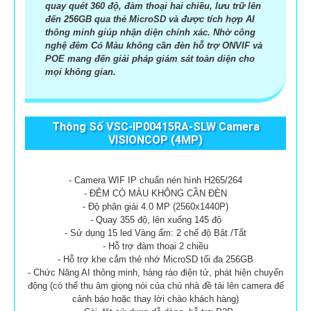
quay quét 360 độ, đàm thoại hai chiều, lưu trữ lên
đến 256GB qua thẻ MicroSD và được tích hợp AI
thông minh giúp nhận diện chính xác. Nhờ công
nghệ đêm Có Màu không cần đèn hỗ trợ ONVIF và
POE mang đến giải pháp giám sát toàn diện cho
mọi không gian.
Thông Số VSC-IP00415RA-SLW Camera
VISIONCOP (4MP)
- Camera WIF IP chuẩn nén hình H265/264
- ĐÊM CÓ MÀU KHÔNG CẦN ĐÈN
- Độ phân giải 4.0 MP (2560x1440P)
- Quay 355 độ, lên xuống 145 độ
- Sử dụng 15 led Vàng ấm: 2 chế độ Bật /Tắt
- Hỗ trợ đàm thoại 2 chiều
- Hỗ trợ khe cắm thẻ nhớ MicroSD tối đa 256GB
- Chức Năng AI thông minh, hàng rào điện tử, phát hiện chuyển
động (có thể thu âm giọng nói của chủ nhà đề tải lên camera để
cảnh báo hoặc thay lời chào khách hàng)