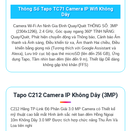
Thông Số Tapo TC71 Camera IP Wifi Không
Dây
Camera Wi-Fi An Ninh Gia Đình Quay/Quét THÔNG SỐ: 3MP
(2304x1296), 2.4 GHz, Góc quay ngang 360º TÍNH NĂNG:
Quay/Quét, Phát hiện chuyển động và Thông báo, Cảnh báo Âm
thanh và Ánh sáng, Điều khiển từ xa, Âm thanh Hai chiều, Điều
khiển bằng giọng nói (Tương thích với Google Assistant và
Alexa), Lưu trữ cục bộ qua thẻ microSD (lên đến 256 GB), Ứng
dụng Tapo, Tầm nhìn ban đêm (lên đến 9 m), Thiết lập Dễ dàng
không gặp khó khăn (FFS)
Tapo C212 Camera IP Không Dây (3MP)
C212 Hãng TP-Link Độ Phân Giải 3.0 MP Camera có Thiết kế
mỹ thuật cao bắt mắt Hình ảnh sắc nét ban đêm Hồng Ngoại
10m Không Dây 3.0 MP Được tích hợp chức năng Thu Âm Và
Loa tiên nghi