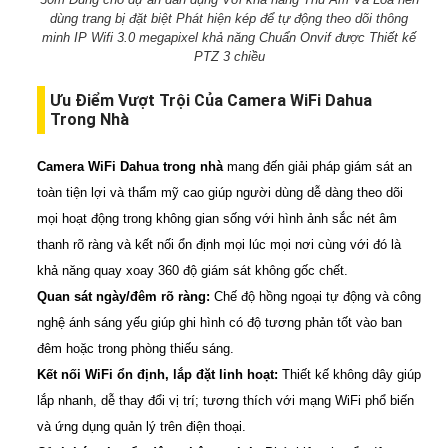
dùng trang bị đặt biệt Phát hiện kép để tự động theo dõi thông
minh IP Wifi 3.0 megapixel khả năng Chuẩn Onvif được Thiết kế
PTZ 3 chiều
Ưu Điểm Vượt Trội Của Camera WiFi Dahua
Trong Nhà
Camera WiFi Dahua trong nhà
mang đến giải pháp giám sát an
toàn tiện lợi và thẩm mỹ cao giúp người dùng dễ dàng theo dõi
mọi hoạt động trong không gian sống với hình ảnh sắc nét âm
thanh rõ ràng và kết nối ổn định mọi lúc mọi nơi cùng với đó là
khả năng quay xoay 360 độ giám sát không gốc chết.
Quan sát ngày/đêm rõ ràng:
Chế độ hồng ngoại tự động và công
nghệ ánh sáng yếu giúp ghi hình có độ tương phản tốt vào ban
đêm hoặc trong phòng thiếu sáng.
Kết nối WiFi ổn định, lắp đặt linh hoạt:
Thiết kế không dây giúp
lắp nhanh, dễ thay đổi vị trí; tương thích với mạng WiFi phổ biến
và ứng dụng quản lý trên điện thoại.