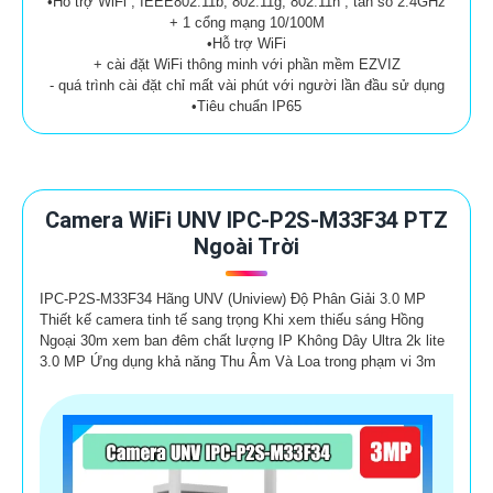
•Hỗ trợ WiFi , IEEE802.11b, 802.11g, 802.11n , tần số 2.4GHz
+ 1 cổng mạng 10/100M
•Hỗ trợ WiFi
+ cài đặt WiFi thông minh với phần mềm EZVIZ
- quá trình cài đặt chỉ mất vài phút với người lần đầu sử dụng
•Tiêu chuẩn IP65
Camera WiFi UNV IPC-P2S-M33F34 PTZ
Ngoài Trời
IPC-P2S-M33F34 Hãng UNV (Uniview) Độ Phân Giải 3.0 MP
Thiết kế camera tinh tế sang trọng Khi xem thiếu sáng Hồng
Ngoại 30m xem ban đêm chất lượng IP Không Dây Ultra 2k lite
3.0 MP Ứng dụng khả năng Thu Âm Và Loa trong phạm vi 3m