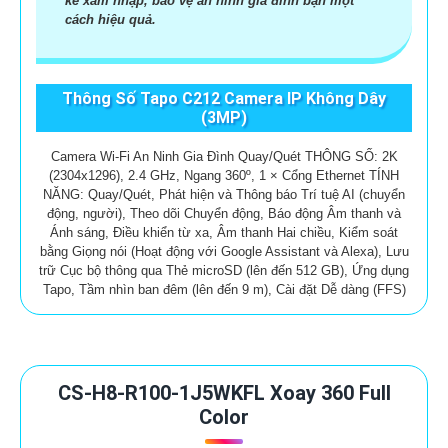
kẻ xâm nhập, bảo vệ an ninh gia đình bạn một
cách hiệu quả.
Thông Số Tapo C212 Camera IP Không Dây
(3MP)
Camera Wi-Fi An Ninh Gia Đình Quay/Quét THÔNG SỐ: 2K
(2304x1296), 2.4 GHz, Ngang 360º, 1 × Cổng Ethernet TÍNH
NĂNG: Quay/Quét, Phát hiện và Thông báo Trí tuệ AI (chuyển
động, người), Theo dõi Chuyển động, Báo động Âm thanh và
Ánh sáng, Điều khiển từ xa, Âm thanh Hai chiều, Kiểm soát
bằng Giọng nói (Hoạt động với Google Assistant và Alexa), Lưu
trữ Cục bộ thông qua Thẻ microSD (lên đến 512 GB), Ứng dụng
Tapo, Tầm nhìn ban đêm (lên đến 9 m), Cài đặt Dễ dàng (FFS)
CS-H8-R100-1J5WKFL Xoay 360 Full
Color