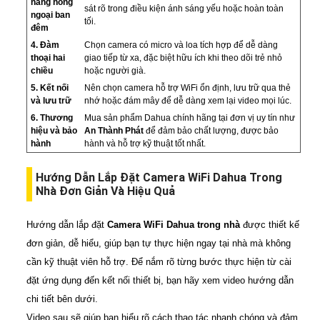
năng hồng
sát rõ trong điều kiện ánh sáng yếu hoặc hoàn toàn
ngoại ban
tối.
đêm
4. Đàm
Chọn camera có micro và loa tích hợp để dễ dàng
thoại hai
giao tiếp từ xa, đặc biệt hữu ích khi theo dõi trẻ nhỏ
chiều
hoặc người già.
5. Kết nối
Nên chọn camera hỗ trợ WiFi ổn định, lưu trữ qua thẻ
và lưu trữ
nhớ hoặc đám mây để dễ dàng xem lại video mọi lúc.
6. Thương
Mua sản phẩm Dahua chính hãng tại đơn vị uy tín như
hiệu và bảo
An Thành Phát
để đảm bảo chất lượng, được bảo
hành
hành và hỗ trợ kỹ thuật tốt nhất.
Hướng Dẫn Lắp Đặt Camera WiFi Dahua Trong
Nhà Đơn Giản Và Hiệu Quả
Hướng dẫn lắp đặt
Camera WiFi Dahua trong nhà
được thiết kế
đơn giản, dễ hiểu, giúp bạn tự thực hiện ngay tại nhà mà không
cần kỹ thuật viên hỗ trợ. Để nắm rõ từng bước thực hiện từ cài
đặt ứng dụng đến kết nối thiết bị, bạn hãy xem video hướng dẫn
chi tiết bên dưới.
Video sau sẽ giúp bạn hiểu rõ cách thao tác nhanh chóng và đảm