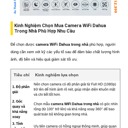
Kinh Nghiệm Chọn Mua Camera WiFi Dahua
Trong Nhà Phù Hợp Nhu Cầu
Để chọn được
camera WiFi Dahua trong nhà
phù hợp, người
dùng cần xem xét kỹ các yếu tố sau để đảm bảo chất lượng hình
ảnh, độ bền và hiệu quả giám sát tối ưu.
Tiêu chí
Kinh nghiệm lựa chọn
Nên chọn camera có độ phân giải từ Full HD (1080p)
1. Độ phân
trở lên để hình ảnh rõ nét, giúp nhận diện khuôn mặt
giải
và chi tiết tốt hơn.
2. Góc
Chọn mẫu
camera WiFi Dahua trong nhà
có góc nhìn
quay và
rộng (từ 100° trở lên) và khả năng xoay 360° để bao
khả năng
quát toàn bộ không gian trong nhà.
xoay
3. Tính
Ưu tiên camera có hồng ngoại thông minh, giúp quan