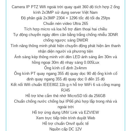
Camera IP PTZ Wifi ngoài trời quay quét 360 độ tích hợp 2 ống
kính 2x3MP sử dụng server Việt Nam
Độ phân giải 2x3MP 2304 × 1296 tốc độ tối đa 25fps
Chuẩn nén video Ultra 265
Tích hợp micro và loa hỗ trợ đàm thoại hai chiều
Tự động chuyển ngày đêm cân bằng trắng chống nhiễu 3DNR
chống ngược sáng DWDR
Tính năng thông minh phát hiện chuyển động phát hiện âm thanh
nhận diện người và phương tiện
Ánh sáng kép thông minh với đèn LED ánh sáng ấm 30m và
hồng ngoại 30m độ nhạy sáng 0.005Lux
Ống kính cố định 2x4mm
Ống kính PT quay ngang 355 độ quay dọc 90 độ ống kính cố
định quay ngang 355 độ quay dọc 0 đến 15 độ
Kết nối Wifi chuẩn IEEE802.11b g n hỗ trợ WiFi 6 và cổng mạng
RJ45
Hỗ trợ khe cắm thẻ nhớ MicroSD tối đa 256GB
Chuẩn chống nước chống bụi IP66 phù hợp lắp trong nhà và
ngoài trời
Hỗ trợ ứng dụng UNV Link và EZVIEW
Xem trực tiếp trên trình duyệt Web
Hỗ trợ chuẩn Onvif quốc tế
Nguồn cấp DC 12V