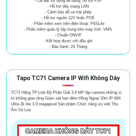
- Cài đặt sử dụng dễ dàng, hỗ trợ P2P
- Hỗ trợ dây mạng LAN
- Cảnh báo đỗ xe trái phép
- Hỗ trợ nguồn 12V hoặc POE
- Phần mềm xem trên điện thoại: P6SLite
- Phần mềm quản lý tập trung trên máy tính :VMS
- Chuẩn ONVIF
- Kết hợp được với đầu ghi
- Bào hành: 24 Tháng
Tapo TC71 Camera IP Wifi Không Dây
TC71 Hãng TP-Link Độ Phân Giải 3.0 MP lăp camera những vị
trí không gian rộng Giám sát ban đêm Hồng Ngoại 10m IP Wifi
Ultra 2k lite 3.0 megapixel Sản phậm Chức năng ưu việt Thu
Âm Và Loa