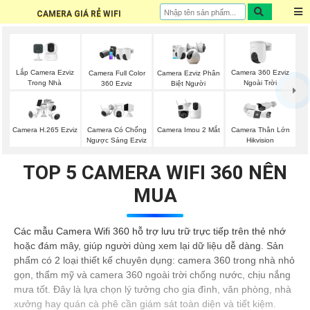
CAMERA GIÁ RẺ WIFI
Lắp Camera Ezviz
Camera 360 Ezviz
Camera Full Color
Camera Ezviz Phân
Trong Nhà
Ngoài Trời
360 Ezviz
Biệt Người
Camera Imou 2 Mắt
Camera H.265 Ezviz
Camera Có Chống
Camera Thân Lớn
Ngược Sáng Ezviz
Hikvision
TOP 5 CAMERA WIFI 360 NÊN
MUA
Các mẫu Camera Wifi 360 hỗ trợ lưu trữ trực tiếp trên thẻ nhớ
hoặc đám mây, giúp người dùng xem lại dữ liệu dễ dàng. Sản
phẩm có 2 loại thiết kế chuyên dụng: camera 360 trong nhà nhỏ
gọn, thẩm mỹ và camera 360 ngoài trời chống nước, chịu nắng
mưa tốt. Đây là lựa chọn lý tưởng cho gia đình, văn phòng, nhà
xưởng hay quán cà phê cần giám sát toàn diện và tiết kiệm.