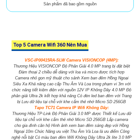
Sản phẩm đã bao gồm nguồn
Top 5 Camera Wifi 360 Nên Mua
VSC-IP00415RA-SLW Camera VISIONCOP (4MP):
Thương Hiệu VISIONCOP Độ Phân Giải 4.0 MP trang bị đặt biệt
Đàm thoại 2 chiều dễ dàng với loa và micro được tích hợp
Camera nhỏ gọn mỹ thuật cho sảnh Xem ban đêm Hồng Ngoại
Siêu Xa Khả năng cao cấp Thu Âm Và Loa trong phạm vi 3m với
chức năng tiết kiệm điện với nguồn 12V IP Không Dây 4.0 MP Độ
phân giải Ultra 2k kết hợp khả năng Có đèn led ban đêm với Trang
bị Lưu dữ liệu tại chỗ với khe cắm thẻ nhớ Micro SD 256GB
Tapo TC71 Camera IP Wifi Không Dây:
Thương Hiệu TP-Link Độ Phân Giải 3.0 MP được Thiết kế Lưu dữ
liệu tại chỗ với khe cắm thẻ nhớ Micro SD 256GB Lắp camera
cho gia đình căn hộ Hình ảnh xem ban đêm sáng đẹp với Hồng
Ngoại 10m Chức Năng ưu việt Thu Âm Và Loa là ưu điểm Công
nghệ nỗi bật Có màu ban đêm Wifi Không Dây Ultra 2k lite 3.0 MP