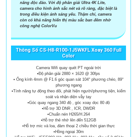
năng độc đáo. Với độ phân giải Ultra 4K Lite,
camera cho hình ảnh sắc nét và rõ ràng, đặc biệt là
trong điều kiện ánh sáng yếu. Thậm chí, camera
còn có khả năng hiển thị màu sắc ban đêm nhờ
công nghệ ColorVu
Thông Số CS-H8-R100-1J5WKFL Xoay 360 Full
Color
Camera Wifi quay quét PT ngoài trời
•Độ phân giải 2880 × 1620 @ 30fps
• Ống kính 4mm @ F1.6 góc quan sát 104° phương chéo, 89°
phương ngang
•Tính năng tự động theo dõi, phát hiện người/phương tiện, kiểm
soát và nhận diện vẫy tay
•Góc quay ngang 340 độ , góc xoay dọc 80 độ
•Hỗ trợ 3D DNR , ICR, DWDR
•Chuấn nén H265/H.264
•Hỗ trợ thẻ nhớ lên đến 512GB
•Hỗ trợ mic và loa, đàm thoại 2 chiều thời gian thực
•Hồng ngoại 30m