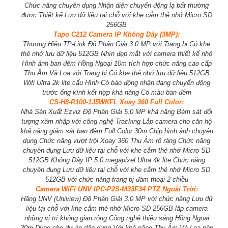
Chức năng chuyên dụng Nhận diện chuyển động lạ bất thường
được Thiết kế Lưu dữ liệu tại chỗ với khe cắm thẻ nhớ Micro SD
256GB
Tapo C212 Camera IP Không Dây (3MP):
Thương Hiệu TP-Link Độ Phân Giải 3.0 MP với Trang bị Có khe
thẻ nhớ lưu dữ liệu 512GB Nhìn đẹp mắt với camera thiết kế nhỏ
Hình ảnh ban đêm Hồng Ngoại 10m tích hợp chức năng cao cấp
Thu Âm Và Loa với Trang bị Có khe thẻ nhớ lưu dữ liệu 512GB
Wifi Ultra 2k lite cấu Hình Có báo động nhận dạng chuyển động
trước ống kính kết hợp khả năng Có màu ban đêm
CS-H8-R100-1J5WKFL Xoay 360 Full Color:
Nhà Sản Xuất Ezviz Độ Phân Giải 5.0 MP khả năng Bám sát đối
tượng xâm nhập với công nghệ Tracking Lắp camera cho căn hộ
khả năng giám sát ban đêm Full Color 30m Chip hình ảnh chuyên
dụng Chức năng vượt trội Xoay 360 Thu Âm rõ ràng Chức năng
chuyên dụng Lưu dữ liệu tại chỗ với khe cắm thẻ nhớ Micro SD
512GB Không Dây IP 5.0 megapixel Ultra 4k lite Chức năng
chuyên dụng Lưu dữ liệu tại chỗ với khe cắm thẻ nhớ Micro SD
512GB với chức năng trang bị đàm thoại 2 chiều
Camera WiFi UNV IPC-P2S-M33F34 PTZ Ngoài Trời:
Hãng UNV (Uniview) Độ Phân Giải 3.0 MP với chức năng Lưu dữ
liệu tại chỗ với khe cắm thẻ nhớ Micro SD 256GB lăp camera
những vị trí không gian rộng Công nghệ thiếu sáng Hồng Ngoại
30m Dùng cho dự án dân dụng Với khả năng Thu Âm Và Loa nên