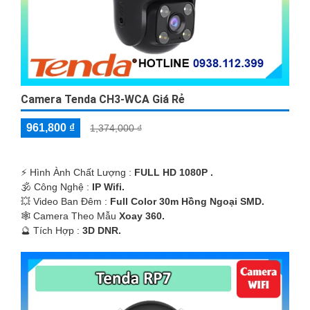
Camera Tenda CH3-WCA Giá Rẻ
961,800 ₫
1,374,000 ₫
️⚡ Hình Ành Chất Lượng :
FULL HD 1080P .
🕉️ Công Nghệ :
IP Wifi.
💥 Video Ban Đêm :
Full Color 30m Hồng Ngoại SMD.
🕸️ Camera Theo Mẫu
Xoay 360.
️🔮 Tích Hợp :
3D DNR.