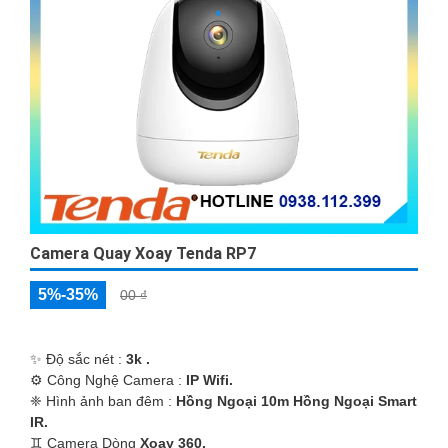
Camera Quay Xoay Tenda RP7
5%-35%
00 ₫
✨ Độ sắc nét :
3k .
⚙ Công Nghệ Camera :
IP Wifi.
❈ Hình ảnh ban đêm :
Hồng Ngoại 10m Hồng Ngoại Smart
IR.
♊ Camera Dòng
Xoay 360.