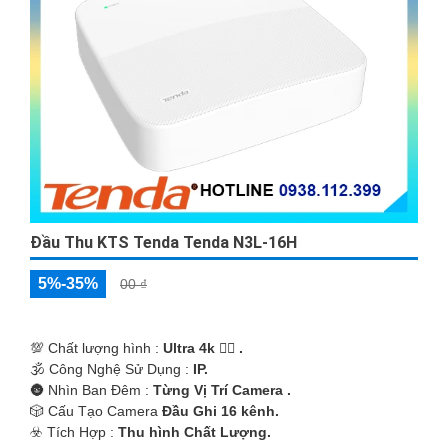
'
Đầu Thu KTS Tenda Tenda N3L-16H
5%-35%
00 ₫
💯 Chất lượng hình :
Ultra 4k 👍🏾 .
🕉️ Công Nghệ Sử Dụng :
IP.
🌚 Nhìn Ban Đêm :
Từng Vị Trí Camera .
🎲 Cấu Tạo Camera
Đầu Ghi 16 kênh.
️☣️ Tích Hợp :
Thu hình Chất Lượng.