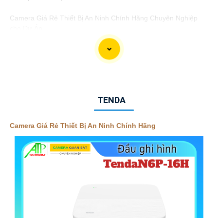
Camera Giá Rẻ Thiết Bị An Ninh Chính Hãng Chuyên Nghiệp
cho Dự Án
Chào quý khách hàng,
Chúng tôi xin giới thiệu đến quý khách hàng dòng sản phẩm
Camera Giá Rẻ Thiết Bị An Ninh Chính Hãng Chuyên Nghiệp,
đáp ứng nhu cầu an ninh và giám sát cho dự án của quý khách
một cách hiệu quả, tin cậy và tiết kiệm.
Ưu điểm của dòng sản phẩm:〗
1:
Giá cả hợp lý: Camera giá rẻ
TENDA
nhưng vẫn
tin tưởng
chất lượng và hiệu suất làm việc.👩‍🌾
2:
Chất lượng chính hãng: Sản phẩm được chọn lọc từ các nhà
sản xuất uy tín, cam kết chất lượng chính hãng.
3:
Chuyên
Camera Giá Rẻ Thiết Bị An Ninh Chính Hãng
nghiệp và tin cậy: Camera được thiết kế để đáp ứng các yêu
cầu an ninh chuyên nghiệp, mang đến sự an tâm cho dự án của
quý khách.
Dịch vụ đi kèm:- Tư vấn, lựa chọn thiết bị phù hợp với không
gian và mục tiêu của dự án.- Lắp đặt, cài đặt và tối ưu hóa hệ
thống camera an ninh.- Hướng dẫn sử dụng và bảo trì sản
phẩm.
Với sự cam kết về chất lượng sản phẩm, giá cả cạnh tranh và
dịch vụ chăm sóc khách hàng chuyên nghiệp, chúng tôi mong