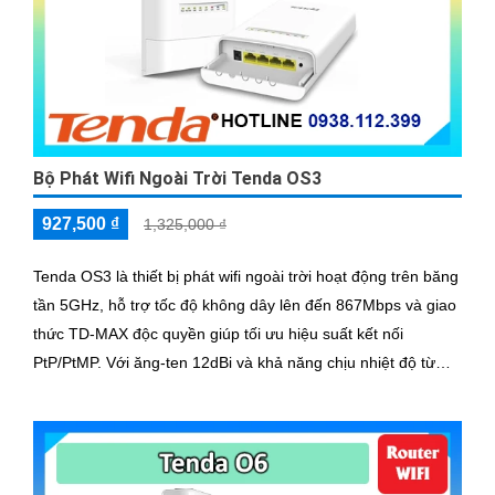
Bộ Phát Wifi Ngoài Trời Tenda OS3
927,500 ₫
1,325,000 ₫
Tenda OS3 là thiết bị phát wifi ngoài trời hoạt động trên băng
tần 5GHz, hỗ trợ tốc độ không dây lên đến 867Mbps và giao
thức TD-MAX độc quyền giúp tối ưu hiệu suất kết nối
PtP/PtMP. Với ăng-ten 12dBi và khả năng chịu nhiệt độ từ
-30°C đến 60°C, OS3 lý tưởng cho giám sát CCTV và kết nối
ISP ngoài trời