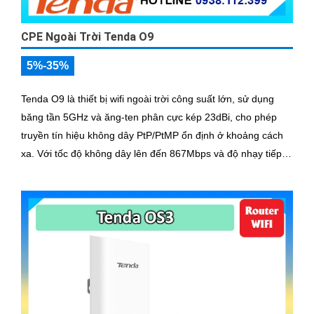
CPE Ngoài Trời Tenda O9
5%-35%
Tenda O9 là thiết bị wifi ngoài trời công suất lớn, sử dụng
băng tần 5GHz và ăng-ten phân cực kép 23dBi, cho phép
truyền tín hiệu không dây PtP/PtMP ổn định ở khoảng cách
xa. Với tốc độ không dây lên đến 867Mbps và độ nhạy tiếp
nhận cao, O9 là lựa chọn lý tưởng cho ISP và giám sát CCTV
chuyên nghiệp