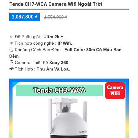
Tenda CH7-WCA Camera Wifi Ngoài Trời
1,087,800 ₫
1,554,000 ₫
🔅 Độ Phân giải :
Ultra 2k + .
⚛️ Tích hợp công nghệ :
IP Wifi.
🌜 Khoảng Cách Ban Đêm :
Full Color 30m Có Màu Ban
Ðêm.
🗜️ Camera Thiết Kế
Xoay 360.
️📢 Tích Hợp :
Thu Âm Và Loa.