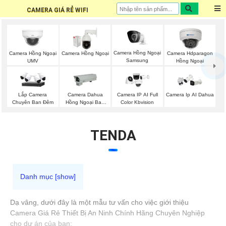
CAMERA GIÁ RẺ WIFI
Camera Hồng Ngoại
Camera Hồng Ngoại
Camera Hồng Ngoại
Camera Hdparagon
Samsung
UMV
Hồng Ngoại
Lắp Camera
Camera Dahua
Camera IP AI Full
Camera Ip AI Dahua
Chuyên Ban Đêm
Hồng Ngoại Ban
Color Kbvision
Đêm
TENDA
Dạ vâng, dưới đây là một mẫu tư vấn cho việc giới thiệu
Camera Giá Rẻ Thiết Bị An Ninh Chính Hãng Chuyên Nghiệp
cho dự án của bạn: