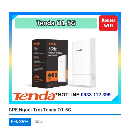
hoặc kết nối internet đường dài
CPE Ngoài Trời Tenda O1-5G
5%-35%
00 ₫