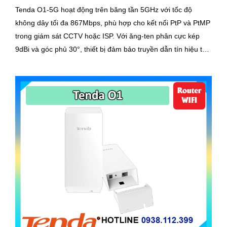
Tenda O1-5G hoạt động trên băng tần 5GHz với tốc độ
không dây tối đa 867Mbps, phù hợp cho kết nối PtP và PtMP
trong giám sát CCTV hoặc ISP. Với ăng-ten phân cực kép
9dBi và góc phủ 30°, thiết bị đảm bảo truyền dẫn tín hiệu tập
trung, xa và ổn định trong môi trường ngoài trời