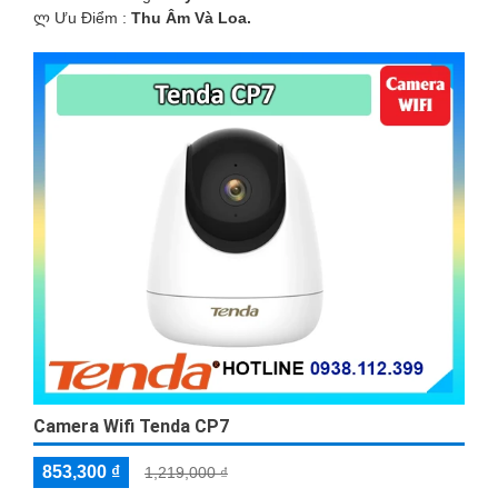
️ლ Ưu Điểm :
Thu Âm Và Loa.
Camera Wifi Tenda CP7
853,300 ₫
1,219,000 ₫