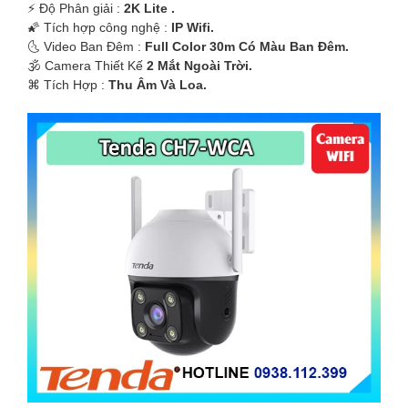
️⚡ Độ Phân giải :
2K Lite .
🌠 Tích hợp công nghệ :
IP Wifi.
🌜 Video Ban Đêm :
Full Color 30m Có Màu Ban Ðêm.
🕉️ Camera Thiết Kế
2 Mắt Ngoài Trời.
️⌘ Tích Hợp :
Thu Âm Và Loa.