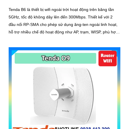
Tenda B6 là thiết bị wifi ngoài trời hoạt động trên băng tần
5GHz, tốc độ không dây lên đến 300Mbps. Thiết kế với 2
đầu nối RP-SMA cho phép sử dụng ăng-ten ngoài linh hoạt,
hỗ trợ nhiều chế độ hoạt động như AP, trạm, WISP, phù hợp
cho kết nối PtP/PtMP trong mạng ISP hoặc hệ thống camera
giám sát