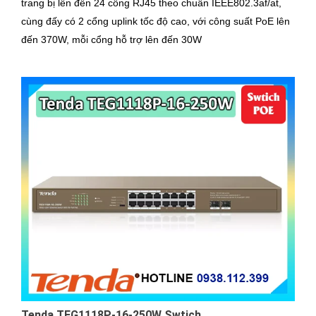
trang bị lên đến 24 cổng RJ45 theo chuẩn IEEE802.3af/at,
cùng đấy có 2 cổng uplink tốc độ cao, với công suất PoE lên
đến 370W, mỗi cổng hỗ trợ lên đến 30W
Tenda TEG1118P-16-250W Swtich