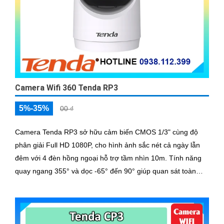
Camera Wifi 360 Tenda RP3
5%-35%
00 ₫
Camera Tenda RP3 sở hữu cảm biến CMOS 1/3" cùng độ
phân giải Full HD 1080P, cho hình ảnh sắc nét cả ngày lẫn
đêm với 4 đèn hồng ngoại hỗ trợ tầm nhìn 10m. Tính năng
quay ngang 355° và dọc -65° đến 90° giúp quan sát toàn
cảnh, phù hợp lắp đặt trong nhà với khả năng theo dõi
chuyển động thông minh