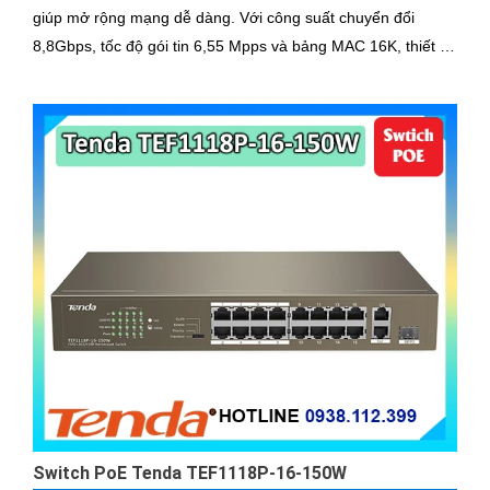
giúp mở rộng mạng dễ dàng. Với công suất chuyển đổi
8,8Gbps, tốc độ gói tin 6,55 Mpps và bảng MAC 16K, thiết bị
đảm bảo truyền tải dữ liệu mượt mà, ổn định
Switch PoE Tenda TEF1118P-16-150W