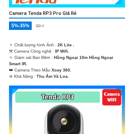
Camera Tenda RP3 Pro Giá Rẻ
5%-35%
00 ₫
🔅 Chất lượng hình Ảnh :
2K Lite .
⚒ Camera Công nghệ :
IP Wifi.
🔅 Giám sát Ban Đêm :
Hồng Ngoại 10m Hồng Ngoại
Smart IR.
👑 Camera Theo Mẫu
Xoay 360.
️☣️ Khả Năng :
Thu Âm Và Loa.