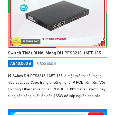
muốn được hợp tác cùng quý khách hàng trong dự án này.
Để biết thêm thông tin và nhận được báo giá chi tiết, vui lòng
liên hệ với chúng tôi qua số điện thoại hoặc email dưới đây.
Trân trọng,
[Đơn vị cung cấp]
Hy vọng mẫu tư vấn trên sẽ giúp bạn có thêm ý tưởng để giới
thiệu Camera Giá Rẻ Thiết Bị An Ninh Chính Hãng Chuyên
Nghiệp cho dự án của mình. Nếu cần thêm bất kỳ thông tin hay
sự điều chỉnh nào, hãy Cung cấp cho công trình biết để Từng
Switch Thiết Bị Nối Mạng DH-PFS3218-16ET-135
công trình có thể hỗ trợ bạn tốt hơn.
7,940,000 ₫
8,500,000 ₫
📹 Switch DH-PFS3218-16ET-135 là một thiết bị nối mạng
hiệu suất cao được trang bị công nghệ IP POE tiên tiến. Với
16 cổng Ethernet và chuẩn POE IEEE 802.3af/at, switch này
cung cấp công suất lên đến 135W để cấp nguồn cho các
thiết bị mạng như camera IP, điểm truy cập WLAN và đèn
'
LED. Thiết bị này hỗ trợ chế độ cung cấp nguồn cấp, tự động