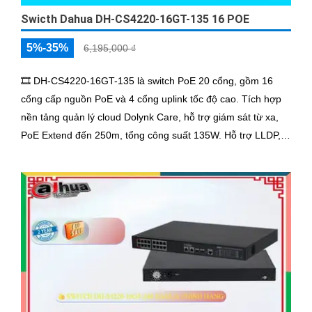
Swicth Dahua DH-CS4220-16GT-135 16 POE
5%-35%
6,195,000 ₫
🎞 DH-CS4220-16GT-135 là switch PoE 20 cổng, gồm 16
cổng cấp nguồn PoE và 4 cổng uplink tốc độ cao. Tích hợp
nền tảng quản lý cloud Dolynk Care, hỗ trợ giám sát từ xa,
PoE Extend đến 250m, tổng công suất 135W. Hỗ trợ LLDP,
VLAN, PoE Watchdog, chống sét 4KV và chuẩn
IEEE802.3af/at/bt.