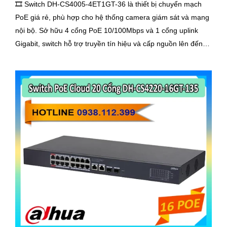
🎞 Switch DH-CS4005-4ET1GT-36 là thiết bị chuyển mạch
PoE giá rẻ, phù hợp cho hệ thống camera giám sát và mạng
nội bộ. Sở hữu 4 cổng PoE 10/100Mbps và 1 cổng uplink
Gigabit, switch hỗ trợ truyền tín hiệu và cấp nguồn lên đến
250m, giúp kết nối linh hoạt, ổn định. Đây là lựa chọn tối ưu
cho các doanh nghiệp nhỏ, văn phòng và gia đình cần giải
pháp mạng tiết kiệm.