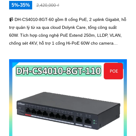
5%-35%
2,420,000 ₫
📹 DH-CS4010-8GT-60 gồm 8 cổng PoE, 2 uplink Gigabit, hỗ
trợ quản lý từ xa qua cloud Dolynk Care, tổng công suất
60W. Tích hợp công nghệ PoE Extend 250m, LLDP, VLAN,
chống sét 4KV, hỗ trợ 1 cổng Hi-PoE 60W cho camera
speedome. Tốc độ chuyển tải 20 Gbps, thiết kế nhỏ gọn, dễ
lắp đặt.