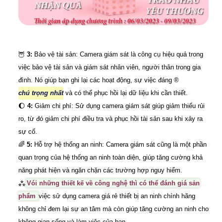
🦉
3:
Bảo vệ tài sản: Camera giám sát là công cụ hiệu quả trong
việc bảo vệ tài sản và giám sát nhân viên, người thân trong gia
đình. Nó giúp bạn ghi lại các hoạt động, sự việc đáng ®️
chú trọng nhất
và có thể phục hồi lại dữ liệu khi cần thiết.
🌔
4:
Giảm chi phí: Sử dụng camera giám sát giúp giảm thiểu rủi
ro, từ đó giảm chi phí điều tra và phục hồi tài sản sau khi xảy ra
sự cố.
🌈
5:
Hỗ trợ hệ thống an ninh: Camera giám sát cũng là một phần
quan trọng của hệ thống an ninh toàn diện, giúp tăng cường khả
năng phát hiện và ngăn chặn các trường hợp nguy hiểm.
⁂
Vói những thiết kế về công nghệ thì có thể đánh giá sản
phẩm
việc sử dụng camera giá rẻ thiết bị an ninh chính hãng
không chỉ đem lại sự an tâm mà còn giúp tăng cường an ninh cho
không gian sống và làm việc của bạn.