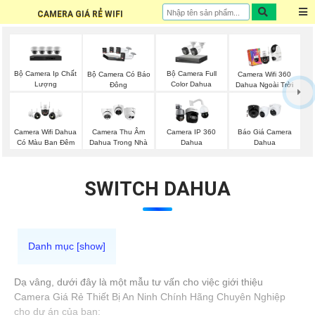
CAMERA GIÁ RẺ WIFI
Bộ Camera Ip Chất
Bộ Camera Full
Bộ Camera Có Báo
Camera Wifi 360
Lượng
Color Dahua
Đông
Dahua Ngoài Trời
Báo Giá Camera
Camera Wifi Dahua
Camera Thu Âm
Camera IP 360
Dahua
Có Màu Ban Đêm
Dahua Trong Nhà
Dahua
SWITCH DAHUA
Dạ vâng, dưới đây là một mẫu tư vấn cho việc giới thiệu
Camera Giá Rẻ Thiết Bị An Ninh Chính Hãng Chuyên Nghiệp
cho dự án của bạn: