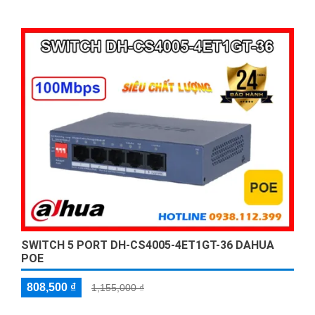
LAN ổn định và hiệu suất cao. Switch này cung cấp 16 cổng
RJ45 kết nối mạng, đảm bảo khả năng truyền dữ liệu nhanh
chóng và ổn định. Với công nghệ POE, nó cung cấp nguồn
điện qua
SWITCH 5 PORT DH-CS4005-4ET1GT-36 DAHUA
POE
808,500 ₫
1,155,000 ₫