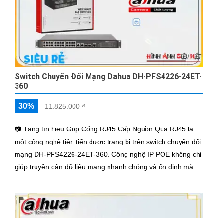
Switch Chuyển Đổi Mạng Dahua DH-PFS4226-24ET-
360
30%
11,825,000 ₫
📷 Tăng tín hiệu Gộp Cổng RJ45 Cấp Nguồn Qua RJ45 là
một công nghệ tiên tiến được trang bị trên switch chuyển đổi
mạng DH-PFS4226-24ET-360. Công nghệ IP POE không chỉ
giúp truyền dẫn dữ liệu mạng nhanh chóng và ổn định mà
còn cung cấp nguồn điện thông qua cổng RJ45, tiết kiệm
thời gian và công sức. Sản phẩm này còn hỗ trợ việc gộp các
cổng RJ45, giúp tăng khả năng kết nối mạng và sử dụng
hiệu quả