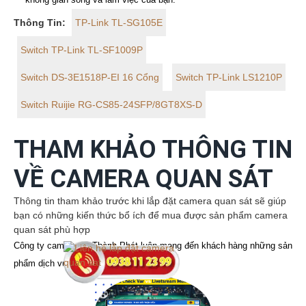
Thông Tin:
TP-Link TL-SG105E
Switch TP-Link TL-SF1009P
Switch DS-3E1518P-EI 16 Cổng
Switch TP-Link LS1210P
Switch Ruijie RG-CS85-24SFP/8GT8XS-D
THAM KHẢO THÔNG TIN
VỀ CAMERA QUAN SÁT
Thông tin tham khảo trước khi lắp đặt camera quan sát sẽ giúp
bạn có những kiến thức bổ ích để mua được sản phẩm camera
quan sát phù hợp
Công ty camera An Thành Phát luôn mang đến khách hàng những sản
phẩm dịch vụ camera quan sát tốt nhất