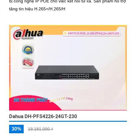
bị công nghệ IP POE cho việc kết nối từ xa. Sản phẩm hỗ trợ
tăng tín hiệu H.265+/H.265/H
Dahua DH-PFS4226-24GT-230
30%
19,181,000 ₫