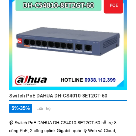
đàm phán tốc độ trên các cổng và chức năng VLAN để tăng
cường
Switch PoE DAHUA DH-CS4010-8ET2GT-60
5%-35%
Liên hệ
📹 Switch PoE DAHUA DH-CS4010-8ET2GT-60 hỗ trợ 8
cổng PoE, 2 cổng uplink Gigabit, quản lý Web và Cloud,