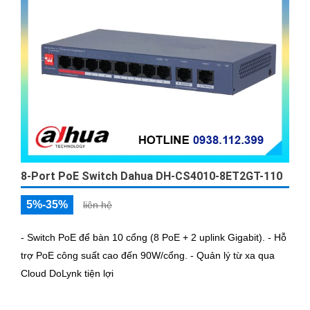
8-Port PoE Switch Dahua DH-CS4010-8ET2GT-110
5%-35%
liên hệ
- Switch PoE để bàn 10 cổng (8 PoE + 2 uplink Gigabit). - Hỗ
trợ PoE công suất cao đến 90W/cổng. - Quản lý từ xa qua
Cloud DoLynk tiện lợi