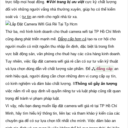
trực tiếp mọi hoạt động. ✺
Với trang bị ưu việt
cực kỳ chất lượng
đối với những người vắng nhà thường xuyên, giúp họ có thể kiểm
soát và ♢
tự tin
an ninh cho ngôi nhà từ xa.
Thứ ba, mô hình kinh doanh cho thuê camera wifi tại TP Hồ Chí Minh
cũng đang phát triển mạnh mẽ.
Đẳng cấp hơn cả
tạo ra cơ hội cho
người muốn có một nguồn thu nhập ổn định, đặc biệt là trong lĩnh
vực bất động sản, văn phòng cho thuê hay các cửa hàng kinh doanh.
Tuy nhiên, việc lắp đặt camera wifi giá rẻ cần có sự tư vấn kỹ thuật
và lựa chọn đúng đắn về chất lượng sản phẩm. Để ⁂
đẳng cấp
an
ninh hiệu quả, người dùng cần chọn những đơn vị cung cấp uy tín,
có kinh nghiệm và đảm bảo chất lượng. ⛓
Thông số gây ấn tượng
việc nắm rõ về quy định về quyền riêng tư và luật pháp cũng rất quan
trọng để tránh vi phạm pháp luật.
Vì vậy, nếu bạn đang muốn lắp đặt camera wifi giá rẻ tại TP Hồ Chí
Minh, hãy tìm hiểu kỹ thông tin, liên lạc và tham khảo ý kiến của các
chuyên gia để có sự lựa chọn tốt nhất cho mình. Việc đảm bảo an