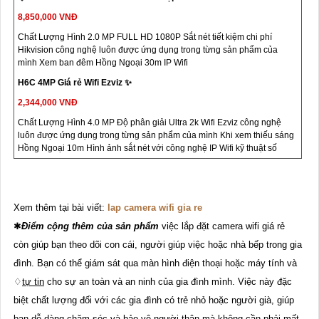
8,850,000 VNĐ
Chất Lượng Hình 2.0 MP FULL HD 1080P Sắt nét tiết kiệm chi phí
Hikvision công nghệ luôn được ứng dụng trong từng sản phẩm của
mình Xem ban đêm Hồng Ngoại 30m IP Wifi
H6C 4MP Giá rẻ Wifi Ezviz ✨
2,344,000 VNĐ
Chất Lượng Hình 4.0 MP Độ phân giải Ultra 2k Wifi Ezviz công nghệ
luôn được ứng dụng trong từng sản phẩm của mình Khi xem thiếu sáng
Hồng Ngoại 10m Hình ảnh sắt nét với công nghệ IP Wifi kỹ thuật số
Xem thêm tại bài viết:
lap camera wifi gia re
✱
Điểm cộng thêm của sản phẩm
việc lắp đặt camera wifi giá rẻ
còn giúp bạn theo dõi con cái, người giúp việc hoặc nhà bếp trong gia
đình. Bạn có thể giám sát qua màn hình điện thoại hoặc máy tính và
♢
tự tin
cho sự an toàn và an ninh của gia đình mình. Việc này đặc
biệt chất lượng đối với các gia đình có trẻ nhỏ hoặc người già, giúp
bạn dễ dàng chăm sóc và bảo vệ người thân mà không cần phải mất