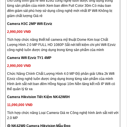
cho công trình giá rẻ Wifi Ezviz công nghệ luôn được ứng dụng trong
từng sản phẩm của mình Xem ban đêm Full Color 30m Có màu ban
đêm giám sát phù hơp sử dụng công nghệ mới nhất IP Wifi Không bị
giảm chất lượng Giá rẻ
Camera H3C 2MP Wifi Ezviz
2,990,000 VNĐ
Tích hợp chức năng thiết kế camera mỹ thuật Dome Kim loại Chất
Lượng Hình 2.0 MP FULL HD 1080P Sắt nét tiết kiệm chi phí Wifi Ezviz
công nghệ luôn được ứng dụng trong từng sản phẩm của mình
Camera Wifi Ezviz TY1 4MP
2,990,000 VNĐ
Chức Năng Chính Chất Lượng Hình 4.0 MP Độ phân giải Ultra 2k Wifi
Ezviz công nghệ luôn được ứng dụng trong từng sản phẩm của mình
Hình ảnh sắt nét ban đêm Hồng Ngoại 10m Nền tảng kết nối IP Wifi có
thể quản lý từ xa
Camera Hikvision Tiết Kiệm NK42W0H
11,090,000 VNĐ
Tích hợp chức năng Loại Camera Giá re Công nghệ hình ảnh sắt nét với
2.0 MP
۞ NK42W0 Camera Hikvision Mẫu Đẹp