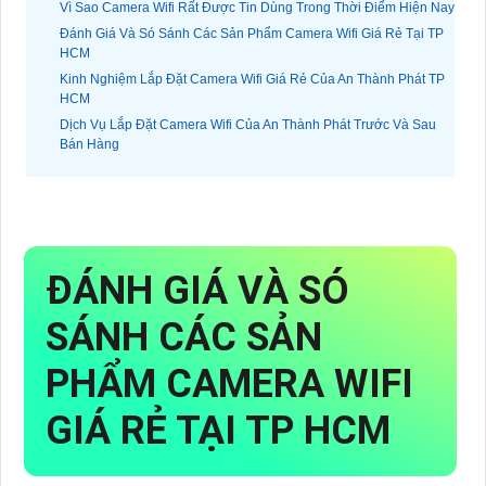
Vì Sao Camera Wifi Rất Được Tin Dùng Trong Thời Điểm Hiện Nay
Đánh Giá Và Só Sánh Các Sản Phẩm Camera Wifi Giá Rẻ Tại TP
HCM
Kinh Nghiệm Lắp Đặt Camera Wifi Giá Rẻ Của An Thành Phát TP
HCM
Dịch Vụ Lắp Đặt Camera Wifi Của An Thành Phát Trước Và Sau
Bán Hàng
ĐÁNH GIÁ VÀ SÓ
SÁNH CÁC SẢN
PHẨM CAMERA WIFI
GIÁ RẺ TẠI TP HCM