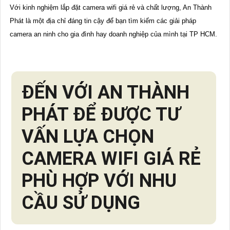
Với kinh nghiệm lắp đặt camera wifi giá rẻ và chất lượng, An Thành
Phát là một địa chỉ đáng tin cậy để bạn tìm kiếm các giải pháp
camera an ninh cho gia đình hay doanh nghiệp của mình tại TP HCM.
ĐẾN VỚI AN THÀNH
PHÁT ĐỂ ĐƯỢC TƯ
VẤN LỰA CHỌN
CAMERA WIFI GIÁ RẺ
PHÙ HỢP VỚI NHU
CẦU SỬ DỤNG