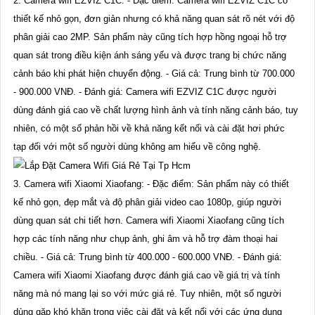
2. Camera wifi EZVIZ C1C: - Đặc điểm: Camera wifi EZVIZ C1C có
thiết kế nhỏ gọn, đơn giản nhưng có khả năng quan sát rõ nét với độ
phân giải cao 2MP. Sản phẩm này cũng tích hợp hồng ngoại hỗ trợ
quan sát trong điều kiện ánh sáng yếu và được trang bị chức năng
cảnh báo khi phát hiện chuyển động. - Giá cả: Trung bình từ 700.000
- 900.000 VNĐ. - Đánh giá: Camera wifi EZVIZ C1C được người
dùng đánh giá cao về chất lượng hình ảnh và tính năng cảnh báo, tuy
nhiên, có một số phản hồi về khả năng kết nối và cài đặt hơi phức
tạp đối với một số người dùng không am hiểu về công nghệ.
3. Camera wifi Xiaomi Xiaofang: - Đặc điểm: Sản phẩm này có thiết
kế nhỏ gọn, đẹp mắt và độ phân giải video cao 1080p, giúp người
dùng quan sát chi tiết hơn. Camera wifi Xiaomi Xiaofang cũng tích
hợp các tính năng như chụp ảnh, ghi âm và hỗ trợ đàm thoại hai
chiều. - Giá cả: Trung bình từ 400.000 - 600.000 VNĐ. - Đánh giá:
Camera wifi Xiaomi Xiaofang được đánh giá cao về giá trị và tính
năng mà nó mang lại so với mức giá rẻ. Tuy nhiên, một số người
dùng gặp khó khăn trong việc cài đặt và kết nối với các ứng dụng