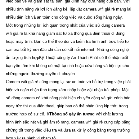
việc bảo vệ và giám sát tài sản, gia đình hay cửa hàng của bạn. Với
nhiều tính năng và lợi ích đáng kể, lắp đặt camera wifi giá rẻ mang lại
nhiều tiện ích và an toàn cho công việc và cuộc sống hàng ngày.
Một trong những lợi ích quan trọng nhất của việc sử dụng camera
wifi giá rẻ là khả năng giám sát từ xa thông qua điện thoại di động
hoặc máy tính. Bạn có thể theo dõi và kiểm tra hình ảnh trực tiếp từ
camera bất kỳ nơi đâu chỉ cần có kết nối internet. Những công nghệ
ấn tượng tích hợpKỹ Thuật công ty An Thành Phát có thể nhận biết
bạn yên tâm khi không có mặt tại nhà hoặc cửa hàng và tiện lợi cho
những người thường xuyên di chuyển.
Camera wifi giá rẻ cũng mang lại sự an toàn và hỗ trợ trong việc phát
hiện và ngăn chặn tình trạng xâm nhập hoặc đột nhập trái phép. Một
số dòng camera có khả năng phát hiện chuyển động và gửi cảnh báo
ngay tức thì qua điện thoại, giúp bạn có thể phản ứng kịp thời trong
trường hợp có sự cố. ⛓
Thông số gây ấn tượng
với chất lượng
hình ảnh sắc nét và ghi âm rõ ràng, camera wifi giá rẻ cung cấp bằng
chứng tốt trong việc điều tra và đưa ra xử lý công bằng trong trường
hợp xảy ra hành vi phạm tội.