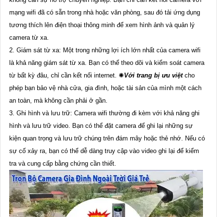
mạng wifi đã có sẵn trong nhà hoặc văn phòng, sau đó tải ứng dụng
tương thích lên điện thoại thông minh để xem hình ảnh và quản lý
camera từ xa.
2. Giám sát từ xa: Một trong những lợi ích lớn nhất của camera wifi
là khả năng giám sát từ xa. Bạn có thể theo dõi và kiểm soát camera
từ bất kỳ đâu, chỉ cần kết nối internet. ✺
Với trang bị ưu việt
cho
phép bạn bảo vệ nhà cửa, gia đình, hoặc tài sản của mình một cách
an toàn, mà không cần phải ở gần.
3. Ghi hình và lưu trữ: Camera wifi thường đi kèm với khả năng ghi
hình và lưu trữ video. Bạn có thể đặt camera để ghi lại những sự
kiện quan trọng và lưu trữ chúng trên đám mây hoặc thẻ nhớ. Nếu có
sự cố xảy ra, bạn có thể dễ dàng truy cập vào video ghi lại để kiểm
tra và cung cấp bằng chứng cần thiết.