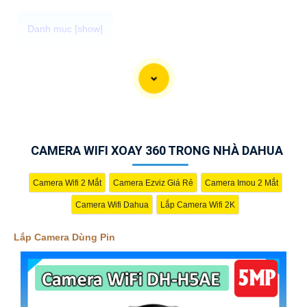
Camera Quan Sát Dùng Pin chính hãng là giải pháp an ninh tiện
lợi và hiệu quả cho gia đình và văn phòng cửa hàng, với thiết kế
nhỏ gọn, dễ dàng lắp đặt ở mọi vị trí mà không cần dây nguồn,
camera tích hợp công nghệ mới pin bền bỉ đảm bảo hoạt động
liên tục giá rẻ.
CAMERA WIFI XOAY 360 TRONG NHÀ DAHUA
Camera Wifi 2 Mắt
Camera Ezviz Giá Rẻ
Camera Imou 2 Mắt
Camera Wifi Dahua
Lắp Camera Wifi 2K
Lắp Camera Dùng Pin