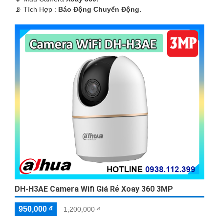
️📡 Tích Hợp :
Báo Động Chuyển Động.
DH-H3AE Camera Wifi Giá Rẻ Xoay 360 3MP
950,000 ₫
1,200,000 ₫