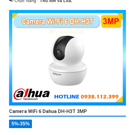
️📢 Chức Năng :
Thu Âm Và Loa.
Camera WiFi 6 Dahua DH-H3T 3MP
5%-35%