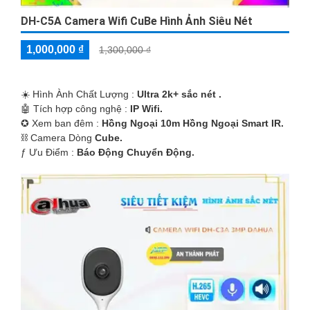
DH-C5A Camera Wifi CuBe Hình Ảnh Siêu Nét
1,000,000 ₫
1,300,000 ₫
☀️ Hình Ành Chất Lượng :
Ultra 2k+ sắc nét .
🤖️ Tích hợp công nghệ :
IP Wifi.
✪ Xem ban đêm :
Hồng Ngoại 10m Hồng Ngoại Smart IR.
⛓ Camera Dòng
Cube.
️ƒ Ưu Điểm :
Báo Động Chuyển Động.