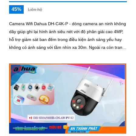
45%
Liên hệ
Camera Wifi Dahua DH-C4K-P - dòng camera an ninh không
dây giúp ghi lại hình ảnh siêu nét với độ phân giải cao 4MP,
hỗ trợ giám sát ban đêm trong điều kiện ánh sáng yếu hay
không có ánh sáng với tầm nhìn xa 30m. Ngoài ra còn trang
bị khả năng đàm thoại và phát hiện con người chính
xácCamera quan sát đặc biệt với lưu trữ dữ liệu tại chỗ qua
khe cắm thẻ nhớ Micro SD, IP không dây, tích hợp chức
năng chống cảnh báo chuyển động giả bằng motion
detection và nhận dạng người