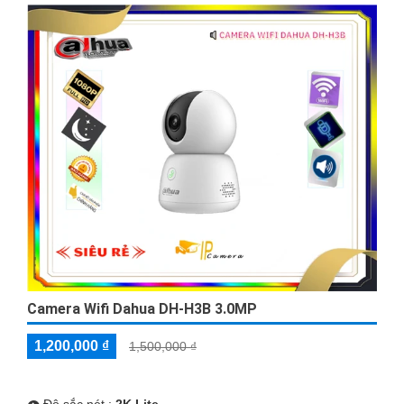
Camera Wifi Dahua DH-H3B 3.0MP
1,200,000 ₫
1,500,000 ₫
👁 Độ sắc nét :
2K Lite .