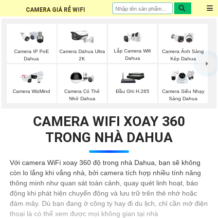
CAMERA GIÁ RẺ WIFI
Lắp Camera Wifi
Camera IP PoE
Camera Dahua Ultra
Camera Ánh Sáng
Dahua
Dahua
2K
Kép Dahua
Camera WizMind
Camera Có Thẻ
Đầu Ghi H.265
Camera Siêu Nhạy
Nhớ Dahua
Sáng Dahua
CAMERA WIFI XOAY 360
TRONG NHÀ DAHUA
Với camera WiFi xoay 360 độ trong nhà Dahua, bạn sẽ không
còn lo lắng khi vắng nhà, bởi camera tích hợp nhiều tính năng
thông minh như quan sát toàn cảnh, quay quét linh hoạt, báo
động khi phát hiện chuyển động và lưu trữ trên thẻ nhớ hoặc
đám mây. Dù bạn đang ở công ty hay đi du lịch, chỉ cần mở điện
thoại là có thể xem được mọi không gian tại nhà