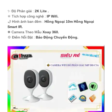
✨ Độ Phân giải :
2K Lite .
⚛️ Tích hợp công nghệ :
IP Wifi.
🌙 Hình ảnh ban đêm :
Hồng Ngoại 10m Hồng Ngoại
Smart IR.
❄ Camera Theo Mẫu
Xoay 360.
️💠 Điểm Nỗi Bật :
Báo Động Chuyển Động.