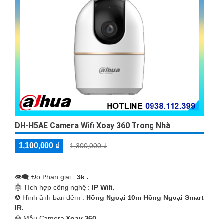
'
DH-H5AE Camera Wifi Xoay 360 Trong Nhà
1,100,000 ₫
1,300,000 ₫
👁️‍🗨 Độ Phân giải :
3k .
🤖️ Tích hợp công nghệ :
IP Wifi.
✪ Hình ảnh ban đêm :
Hồng Ngoại 10m Hồng Ngoại Smart
IR.
💎 Mẫu Camera
Xoay 360.