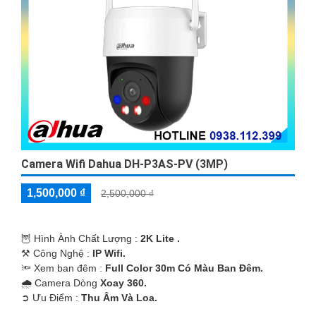
Camera Wifi Dahua DH-P3AS-PV (3MP)
1,500,000 ₫
2,500,000 ₫
🦉 Hình Ành Chất Lượng :
2K Lite .
⚒ Công Nghệ :
IP Wifi.
🔦 Xem ban đêm :
Full Color 30m Có Màu Ban Ðêm.
🌧️ Camera Dòng
Xoay 360.
️➲ Ưu Điểm :
Thu Âm Và Loa.