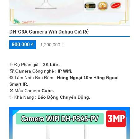
DH-C3A Camera Wifi Dahua Giá Rẻ
900,000 ₫
1,200,000 ₫
✨ Độ Phân giải :
2K Lite .
🏆 Camera Công nghệ :
IP Wifi.
❂ Tầm Nhìn Ban Đêm :
Hồng Ngoại 10m Hồng Ngoại
Smart IR.
⚒ Mẫu Camera
Cube.
️✨ Khả Năng :
Báo Động Chuyển Động.