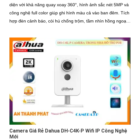
diện với khả năng quay xoay 360°, hình ảnh sắc nét 5MP và
công nghệ full color giúp ghi hình màu cả vào ban đêm. Tích
hợp đèn cảnh báo, còi hú chống trộm, tầm nhìn hồng ngoại
30m, khe thẻ nhớ đến 256GB cùng chuẩn chống nước IP66
camera hoạt động ổn định trong mọi điều kiện
Camera Giá Rẻ Dahua DH-C4K-P Wifi IP Công Nghệ
Mới