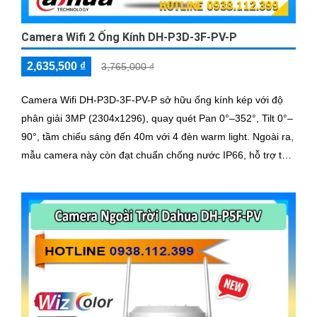
Camera Wifi 2 Ống Kính DH-P3D-3F-PV-P
2,635,500 ₫
3,765,000 ₫
Camera Wifi DH-P3D-3F-PV-P sở hữu ống kính kép với độ
phân giải 3MP (2304x1296), quay quét Pan 0°–352°, Tilt 0°–
90°, tầm chiếu sáng đến 40m với 4 đèn warm light. Ngoài ra,
mẫu camera này còn đạt chuẩn chống nước IP66, hỗ trợ thẻ
nhớ tối đa 256GB, kết nối Wi-Fi 2