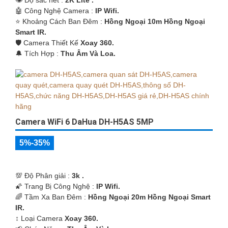
🤖️ Công Nghệ Camera :
IP Wifi.
⭐ Khoảng Cách Ban Đêm :
Hồng Ngoại 10m Hồng Ngoại
Smart IR.
🛡 Camera Thiết Kế
Xoay 360.
️🔔 Tích Hợp :
Thu Âm Và Loa.
Camera WiFi 6 DaHua DH-H5AS 5MP
5%-35%
💯 Độ Phân giải :
3k .
🌠 Trang Bị Công Nghệ :
IP Wifi.
🌈 Tầm Xa Ban Đêm :
Hồng Ngoại 20m Hồng Ngoại Smart
IR.
↕️ Loại Camera
Xoay 360.