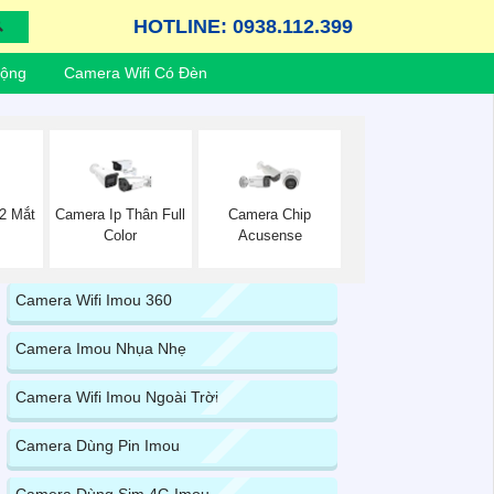
HOTLINE: 0938.112.399
Động
Camera Wifi Có Đèn
2 Mắt
Camera Ip Thân Full
Camera Chip
Color
Acusense
Camera Wifi Imou 360
Camera Imou Nhụa Nhẹ
Camera Wifi Imou Ngoài Trời
Camera Dùng Pin Imou
Camera Dùng Sim 4G Imou