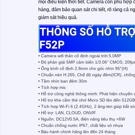
mọi điều kiện thời tiết. Camera còn phù hợp để 
hàng, đảm bảo quan sát chi tiết, rõ ràng cả n
giám sát hiệu quả.
THÔNG SỐ HỖ TRỢ
F52P
• Camera wifi thân cố định ngoài trời 5.0MP
• Độ phân giải 5MP cảm biến 1/3.06" CMOS, 20f
• Ống kính cố định 2.8mm cho góc nhìn 95°(H)
• Chuẩn nén H.265, Chế độ ngày đêm(ICR), chố
• Tầm nhìn ban đêm 30m
• Tích hợp mic
• Hỗ trợ công nghệ thông minh: Phát hiện chuyển 
• Hỗ trợ khe cắm thẻ nhớ Micro SD lên đến 512GB
• Tích hợp Wi-Fi 6 (2.4GHz), 2 ăng-ten giúp bắt s
• Hỗ trợ: LAN, CLOUD, ONVIF
• Nguồn: DC12V0.5A, điện năng tiêu thụ <6W
• Chuẩn chống nước IP67, chất liệu vỏ nhựa
• Bảo hành chính hãng lên đến 24 tháng