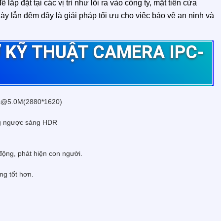
lắp đặt tại các vị trí như lối ra vào công ty, mặt tiền cửa
gày lẫn đêm đây là giải pháp tối ưu cho việc bảo vệ an ninh và
 KỸ THUẬT CAMERA IPC-
ps@5.0M(2880*1620)
ng ngược sáng HDR
động, phát hiện con người.
óng tốt hơn.