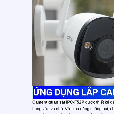
ỨNG DỤNG LẮP CA
Camera quan sát IPC-F52P
được thiết kế đặ
hàng vừa và nhỏ. Với khả năng chống bụi, c