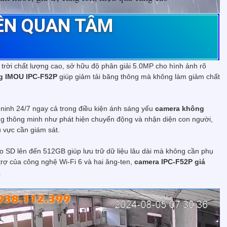
ÊN QUAN TÂM
P
i trời chất lượng cao, sở hữu độ phân giải 5.0MP cho hình ảnh rõ
g IMOU IPC-F52P
giúp giảm tải băng thông mà không làm giảm chất
inh 24/7 ngay cả trong điều kiện ánh sáng yếu
camera không
ng thông minh như phát hiện chuyển động và nhận diện con người,
 vực cần giám sát.
 SD lên đến 512GB giúp lưu trữ dữ liệu lâu dài mà không cần phụ
trợ của công nghệ Wi-Fi 6 và hai ăng-ten,
camera IPC-F52P giá
.