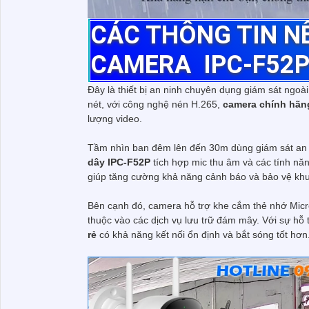
CÁC THÔNG TIN N
CAMERA IPC-F52
Đây là thiết bị an ninh chuyên dụng giám sát ngoà
nét, với công nghệ nén H.265,
camera chính hãn
lượng video.
Tầm nhìn ban đêm lên đến 30m dùng giám sát an n
dây IPC-F52P
tích hợp mic thu âm và các tính nă
giúp tăng cường khả năng cảnh báo và bảo vệ khu
Bên cạnh đó, camera hỗ trợ khe cắm thẻ nhớ Micro
thuộc vào các dịch vụ lưu trữ đám mây. Với sự hỗ 
rẻ
có khả năng kết nối ổn định và bắt sóng tốt hơn