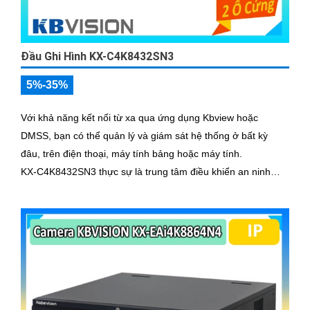
Đầu Ghi Hình KX-C4K8432SN3
5%-35%
Với khả năng kết nối từ xa qua ứng dụng Kbview hoặc
DMSS, bạn có thể quản lý và giám sát hệ thống ở bất kỳ
đâu, trên điện thoại, máy tính bảng hoặc máy tính.
KX‑C4K8432SN3 thực sự là trung tâm điều khiển an ninh
mạnh mẽ, thông minh, mang lại sự an tâm tuyệt đối cho các
công trình lớn và chuyên nghiệp