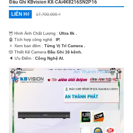
Đầu Ghi KBvision KX-CAi4K8216SN2P16
LIÊN H₫
17,700,000 ₫
🦉 Hình Ành Chất Lượng :
Ultra 8k .
🤖️ Tích hợp công nghệ :
IP.
🔅 Xem ban đêm :
Từng Vị Trí Camera .
🎲 Thiết Kế Camera
Đầu Ghi 16 kênh.
️🔈 Ưu Điểm :
Công Nghệ AI.