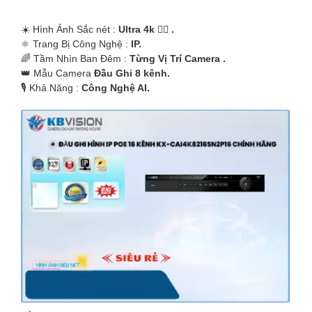
☀️ Hình Ảnh Sắc nét :
Ultra 4k 👍🏾 .
⚛️ Trang Bị Công Nghệ :
IP.
🌈 Tầm Nhìn Ban Đêm :
Từng Vị Trí Camera .
👑 Mẫu Camera
Đầu Ghi 8 kênh.
️🎙 Khả Năng :
Công Nghệ AI.