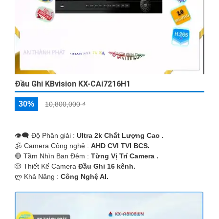
'
Đầu Ghi KBvision KX-CAi7216H1
30%
10,800,000 ₫
👁️‍🗨 Độ Phân giải :
Ultra 2k Chất Lượng Cao .
🕉️ Camera Công nghệ :
AHD CVI TVI BCS.
🔴 Tầm Nhìn Ban Đêm :
Từng Vị Trí Camera .
🎲 Thiết Kế Camera
Đầu Ghi 16 kênh.
️ლ Khả Năng :
Công Nghệ AI.