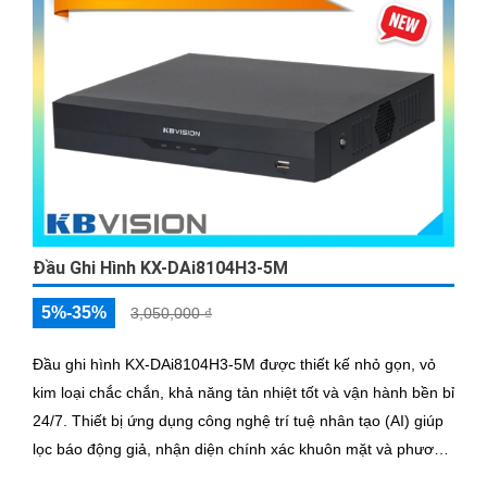
Đầu Ghi Hình KX-DAi8104H3-5M
5%-35%
3,050,000 ₫
Đầu ghi hình KX-DAi8104H3-5M được thiết kế nhỏ gọn, vỏ
kim loại chắc chắn, khả năng tản nhiệt tốt và vận hành bền bỉ
24/7. Thiết bị ứng dụng công nghệ trí tuệ nhân tạo (AI) giúp
lọc báo động giả, nhận diện chính xác khuôn mặt và phương
tiện, giúp người dùng dễ dàng tìm kiếm dữ liệu nhanh chóng