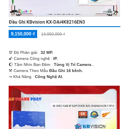
Đầu Ghi KBvision KX-DAi4K8216EN3
9,150,000 ₫
13,050,000 ₫
💯 Độ Phân giải :
32 MP.
🌠 Camera Công nghệ :
IP.
🌔 Tầm Nhìn Ban Đêm :
Từng Vị Trí Camera .
⚒ Camera Theo Mẫu
Đầu Ghi 16 kênh.
️⇝ Khả Năng :
Công Nghệ AI.