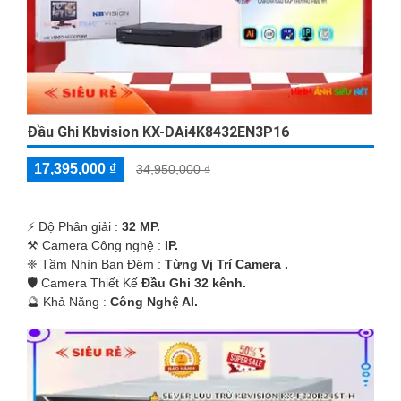
Đầu Ghi Kbvision KX-DAi4K8432EN3P16
17,395,000 ₫
34,950,000 ₫
️⚡ Độ Phân giải :
32 MP.
⚒ Camera Công nghệ :
IP.
❈ Tầm Nhìn Ban Đêm :
Từng Vị Trí Camera .
🛡 Camera Thiết Kế
Đầu Ghi 32 kênh.
️🔮 Khả Năng :
Công Nghệ AI.