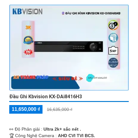
Đầu Ghi Kbvision KX-DAi8416H3
11,650,000 ₫
16,635,000 ₫
️👀 Độ Phân giải :
Ultra 2k+ sắc nét .
🏆 Công Nghệ Camera :
AHD CVI TVI BCS.