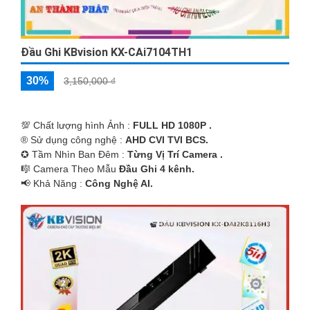
Đầu Ghi KBvision KX-CAi7104TH1
30%
3,150,000 ₫
💯 Chất lượng hình Ảnh :
FULL HD 1080P .
®️ Sử dụng công nghệ :
AHD CVI TVI BCS.
✪ Tầm Nhìn Ban Đêm :
Từng Vị Trí Camera .
🎼️ Camera Theo Mẫu
Đầu Ghi 4 kênh.
️📢 Khả Năng :
Công Nghệ AI.