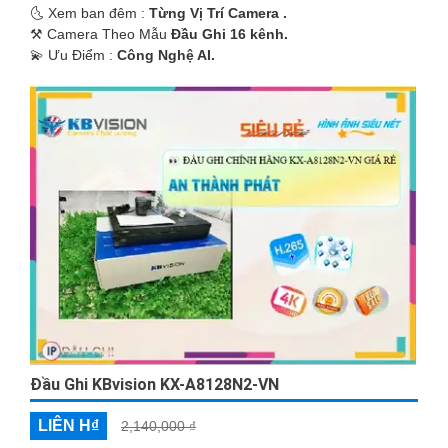
🌜 Xem ban đêm :
Từng Vị Trí Camera .
⚒ Camera Theo Mẫu
Đầu Ghi 16 kênh.
️💫 Ưu Điểm :
Công Nghệ AI.
Đầu Ghi KBvision KX-A8128N2-VN
LIÊN H₫
2,140,000 ₫