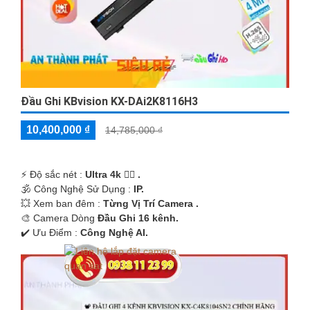
Đầu Ghi KBvision KX-DAi2K8116H3
10,400,000 ₫
14,785,000 ₫
️⚡ Độ sắc nét :
Ultra 4k 👍🏾 .
🕉️ Công Nghệ Sử Dụng :
IP.
💥 Xem ban đêm :
Từng Vị Trí Camera .
🎨 Camera Dòng
Đầu Ghi 16 kênh.
️✔️ Ưu Điểm :
Công Nghệ AI.