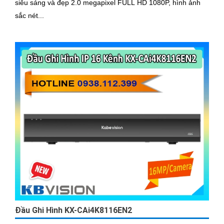
siêu sáng và đẹp 2.0 megapixel FULL HD 1080P, hình ảnh
sắc nét...
Đầu Ghi Hình KX-CAi4K8116EN2