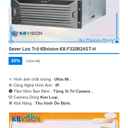
Sever Lưu Trữ KBvision KX-F320R24ST-H
30%
Liên Hệ
🔆 Hình ảnh chất lượng :
Ultra 8k .
⚙ Công Nghệ Hình Ảnh :
IP.
🌚 Tầm Nhìn Ban Đêm :
Từng Vị Trí Camera .
🎲 Camera Dòng
Kim Loại.
️⌘ Khả Năng :
Thu hình Ổn Định.