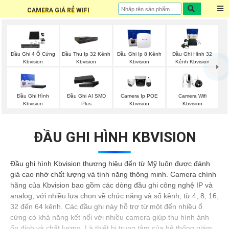
CAMERA GIÁ RẺ WIFI
Đầu Ghi 4 Ổ Cứng
Đầu Thu Ip 32 Kênh
Đầu Ghi Ip 8 Kênh
Đầu Ghi Hình 32
Kbvision
Kbvision
Kbvision
Kênh Kbvision
Camera Wifi
Đầu Ghi Hình
Đầu Ghi AI SMD
Camera Ip POE
Kbvision
Kbvision
Plus
Kbvision
ĐẦU GHI HÌNH KBVISION
Đầu ghi hình Kbvision thương hiệu đến từ Mỹ luôn được đánh
giá cao nhờ chất lượng và tính năng thông minh. Camera chính
hãng của Kbvision bao gồm các dòng đầu ghi công nghệ IP và
analog, với nhiều lựa chọn về chức năng và số kênh, từ 4, 8, 16,
32 đến 64 kênh. Các đầu ghi này hỗ trợ từ một đến nhiều ổ
cứng có khả năng kết nối với nhiều camera giúp thu hình ảnh
ổn định và chất lượng. Là thiết bị trung tâm của hệ thống giám