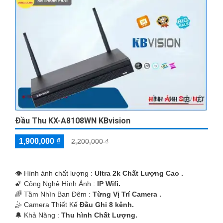
Đầu Thu KX-A8108WN KBvision
1,900,000 ₫
2,200,000 ₫
👁 Hình ảnh chất lượng :
Ultra 2k Chất Lượng Cao .
🌠 Công Nghệ Hình Ảnh :
IP Wifi.
🌈 Tầm Nhìn Ban Đêm :
Từng Vị Trí Camera .
🤹 Camera Thiết Kế
Đầu Ghi 8 kênh.
️🔔 Khả Năng :
Thu hình Chất Lượng.