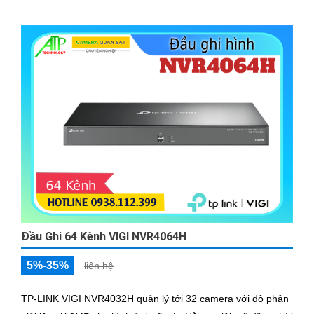
ảnh hiệu quả cùng loa và mic cho phép đàm thoại hai chiều.
Đầu Ghi 64 Kênh VIGI NVR4064H
5%-35%
liên hệ
TP-LINK VIGI NVR4032H quản lý tới 32 camera với độ phân