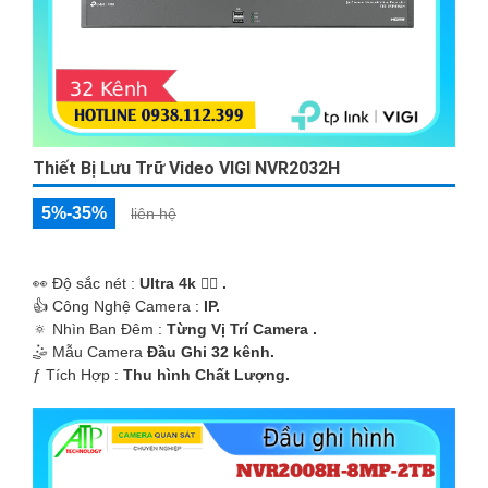
Thiết Bị Lưu Trữ Video VIGI NVR2032H
5%-35%
liên hệ
️👀 Độ sắc nét :
Ultra 4k 👍🏾 .
👍 Công Nghệ Camera :
IP.
🔅 Nhìn Ban Đêm :
Từng Vị Trí Camera .
🤹 Mẫu Camera
Đầu Ghi 32 kênh.
️ƒ Tích Hợp :
Thu hình Chất Lượng.