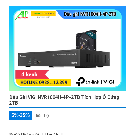
Đầu Ghi VIGI NVR1004H-4P-2TB Tích Hợp Ổ Cứng
2TB
5%-35%
liên hệ
💯 Độ Phân giải :
Ultra 4k 👍🏾 .