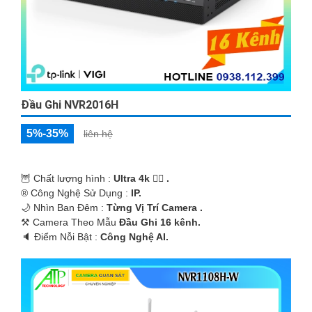
Đầu Ghi NVR2016H
5%-35%
liên hệ
🦉 Chất lượng hình :
Ultra 4k 👍🏾 .
®️ Công Nghệ Sử Dụng :
IP.
🌙 Nhìn Ban Đêm :
Từng Vị Trí Camera .
⚒ Camera Theo Mẫu
Đầu Ghi 16 kênh.
️🔈 Điểm Nỗi Bật :
Công Nghệ AI.