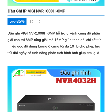
Đầu Ghi IP VIGI NVR1008H-8MP
5%-35%
liên hệ
Đầu ghi VIGI NVR1008H-8MP hỗ trợ 8 kênh cùng độ phân
giải cao tới 8MP tổng giải mã 16MP giúp theo dõi chi tiết từ
nhiều góc độ dung lượng ổ cứng tối đa 10TB cho phép lưu
trữ dài ngày có tính năng phân tích hình ảnh giúp tìm lại dữ
liệu nhanh chóng tích hợp mic và loa hai chiều.