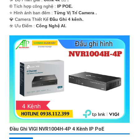
®️ Tích hợp công nghệ :
IP POE.
⭐ Hình ảnh ban đêm :
Từng Vị Trí Camera .
💎 Camera Thiết Kế
Đầu Ghi 4 kênh.
️☣️ Ưu Điểm :
Công Nghệ AI.
Đầu Ghi VIGI NVR1004H-4P 4 Kênh IP PoE