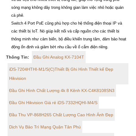
sóng mạng không dây trong không gian làm việc nhỏ hoặc quán
cà phê.
Switch 4 Port PoE cũng phù hợp cho hệ thống điện thoại IP và
các thiết bị IoT. Nó giúp kết nối và cấp nguồn cho các thiết bị
thông minh như cảm biến, bộ điều khiển trung tâm, đảm bảo hoạt
động ổn định và giảm bớt nhu cầu về ổ cắm điện riêng.
Thông Tin:
Đầu Ghi Analog KX-7104T
iDS-7204HTHI-M1/S(C)Thiết Bị Ghi Hình Thiết kế Đẹp
Hikvision
Đầu Ghi Hình Chất Lượng 4k 8 Kênh KX-C4K8108SN3
Đầu Ghi Hikvision Giá rẻ iDS-7332HQHI-M4/S
Đầu Thu VP-868H265 Chất Lượng Cao Hình Ảnh Đẹp
Dịch Vụ Bảo Trì Mạng Quận Tân Phú