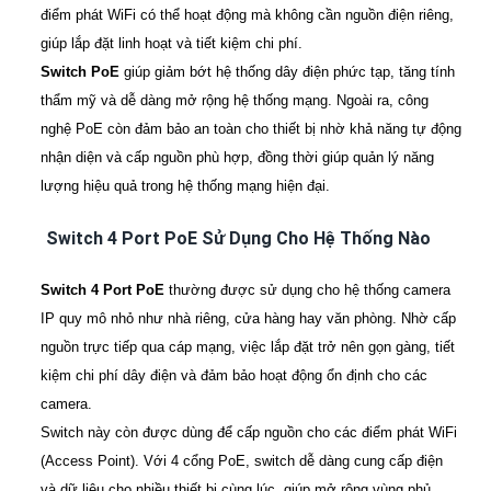
điểm phát WiFi có thể hoạt động mà không cần nguồn điện riêng,
giúp lắp đặt linh hoạt và tiết kiệm chi phí.
Switch PoE
giúp giảm bớt hệ thống dây điện phức tạp, tăng tính
thẩm mỹ và dễ dàng mở rộng hệ thống mạng. Ngoài ra, công
nghệ PoE còn đảm bảo an toàn cho thiết bị nhờ khả năng tự động
nhận diện và cấp nguồn phù hợp, đồng thời giúp quản lý năng
lượng hiệu quả trong hệ thống mạng hiện đại.
Switch 4 Port PoE Sử Dụng Cho Hệ Thống Nào
Switch 4 Port PoE
thường được sử dụng cho hệ thống camera
IP quy mô nhỏ như nhà riêng, cửa hàng hay văn phòng. Nhờ cấp
nguồn trực tiếp qua cáp mạng, việc lắp đặt trở nên gọn gàng, tiết
kiệm chi phí dây điện và đảm bảo hoạt động ổn định cho các
camera.
Switch này còn được dùng để cấp nguồn cho các điểm phát WiFi
(Access Point). Với 4 cổng PoE, switch dễ dàng cung cấp điện
và dữ liệu cho nhiều thiết bị cùng lúc, giúp mở rộng vùng phủ