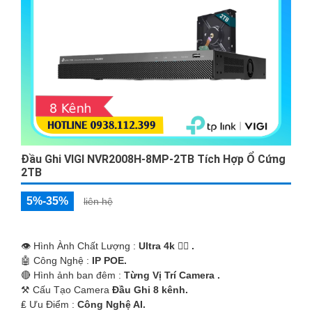
Đầu Ghi VIGI NVR2008H-8MP-2TB Tích Hợp Ổ Cứng
2TB
5%-35%
liên hệ
👁 Hình Ành Chất Lượng :
Ultra 4k 👍🏾 .
🤖️ Công Nghệ :
IP POE.
🔴 Hình ảnh ban đêm :
Từng Vị Trí Camera .
⚒ Cấu Tạo Camera
Đầu Ghi 8 kênh.
️₤ Ưu Điểm :
Công Nghệ AI.