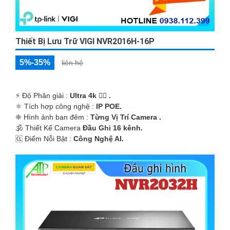
Thiết Bị Lưu Trữ VIGI NVR2016H-16P
5%-35%
liên hệ
️⚡ Độ Phân giải :
Ultra 4k 👍🏾 .
⚛️ Tích hợp công nghệ :
IP POE.
❈ Hình ảnh ban đêm :
Từng Vị Trí Camera .
🕉️ Thiết Kế Camera
Đầu Ghi 16 kênh.
️🆑 Điểm Nỗi Bật :
Công Nghệ AI.