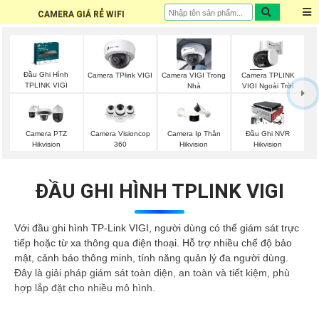
CAMERA GIÁ RẺ WIFI
Đầu Ghi Hình
Camera TPlink VIGI
Camera VIGI Trong
Camera TPLINK
TPLINK VIGI
Nhà
VIGI Ngoài Trời
Camera Visioncop
Camera PTZ
Camera Ip Thân
Đầu Ghi NVR
360
Hikvision
Hikvision
Hikvision
ĐẦU GHI HÌNH TPLINK VIGI
Với đầu ghi hình TP-Link VIGI, người dùng có thể giám sát trực
tiếp hoặc từ xa thông qua điện thoại. Hỗ trợ nhiều chế độ bảo
mật, cảnh báo thông minh, tính năng quản lý đa người dùng.
Đây là giải pháp giám sát toàn diện, an toàn và tiết kiệm, phù
hợp lắp đặt cho nhiều mô hình.