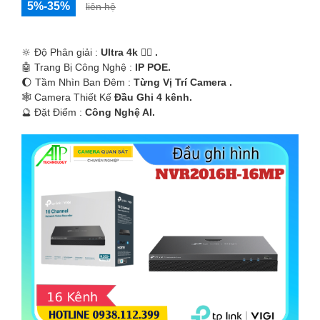
5%-35%
liên hệ
🔆 Độ Phân giải :
Ultra 4k 👍🏾 .
🤖️ Trang Bị Công Nghệ :
IP POE.
🌔 Tầm Nhìn Ban Đêm :
Từng Vị Trí Camera .
🕸️ Camera Thiết Kế
Đầu Ghi 4 kênh.
️🔮 Đặt Điểm :
Công Nghệ AI.