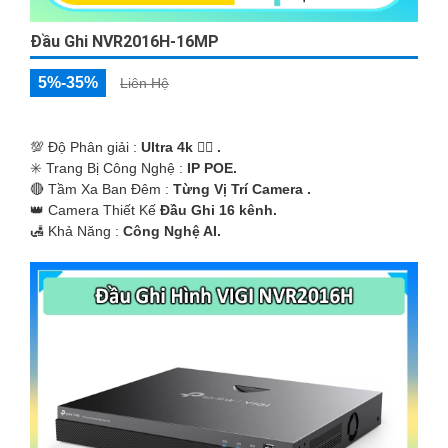
Đầu Ghi NVR2016H-16MP
5%-35%
Liên Hệ
💯 Độ Phân giải :
Ultra 4k 👍🏾 .
✳️ Trang Bị Công Nghệ :
IP POE.
🔴 Tầm Xa Ban Đêm :
Từng Vị Trí Camera .
👑 Camera Thiết Kế
Đầu Ghi 16 kênh.
️🛃 Khả Năng :
Công Nghệ AI.