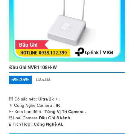
Đầu Ghi NVR1108H-W
5%-35%
Liên Hệ
🦉 Độ sắc nét :
Ultra 2k + .
⚜️ Công Nghệ Camera :
IP.
🔦 Xem ban đêm :
Từng Vị Trí Camera .
⛓ Loại Camera
Đầu Ghi 8 kênh.
️₤ Tích Hợp :
Công Nghệ AI.