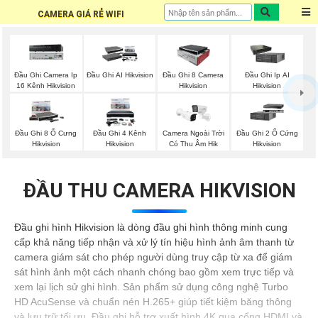
CAMERA GIÁ RẺ WIFI
Đầu Ghi Camera Ip
Đầu Ghi AI Hikvision
Đầu Ghi 8 Camera
Đầu Ghi Ip AI
16 Kênh Hikvision
Hikvision
Hikvision
Đầu Ghi 8 Ổ Cưng
Đầu Ghi 4 Kênh
Camera Ngoài Trời
Đầu Ghi 2 Ổ Cứng
Hikvision
Hikvision
Có Thu Âm Hik
Hikvision
ĐẦU THU CAMERA HIKVISION
Đầu ghi hình Hikvision là dòng đầu ghi hình thông minh cung
cấp khả năng tiếp nhận và xử lý tín hiệu hình ảnh âm thanh từ
camera giám sát cho phép người dùng truy cập từ xa để giám
sát hình ảnh một cách nhanh chóng bao gồm xem trực tiếp và
xem lại lịch sử ghi hình. Sản phẩm sử dụng công nghệ Turbo
HD AcuSense và chuẩn nén H.265+ giúp tiết kiệm băng thông
và lưu trữ tối ưu. Đầu ghi hỗ trợ xuất hình 4K qua cổng HDMI và