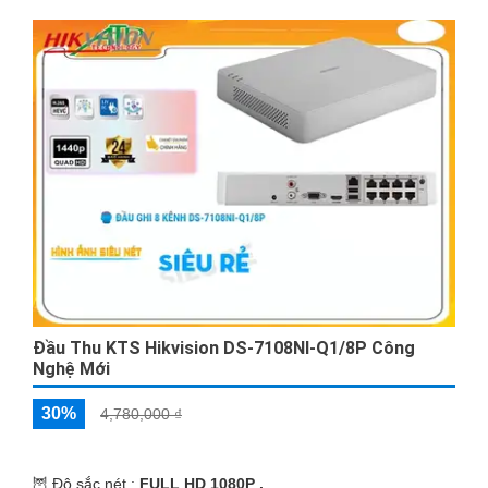
Đầu Thu KTS Hikvision DS-7108NI-Q1/8P Công
Nghệ Mới
30%
4,780,000 ₫
🦉 Độ sắc nét :
FULL HD 1080P .