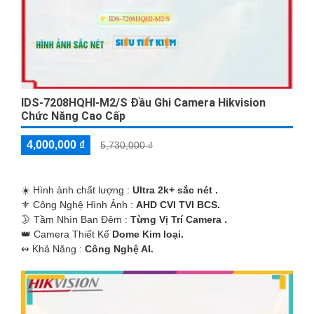
IDS-7208HQHI-M2/S Đầu Ghi Camera Hikvision
Chức Năng Cao Cấp
4,000,000 ₫
5,730,000 ₫
☀️ Hình ảnh chất lượng :
Ultra 2k+ sắc nét .
⚜️ Công Nghệ Hình Ảnh :
AHD CVI TVI BCS.
🌛 Tầm Nhìn Ban Đêm :
Từng Vị Trí Camera .
👑 Camera Thiết Kế
Dome Kim loại.
️↭ Khả Năng :
Công Nghệ AI.