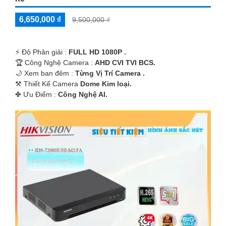
6,650,000 ₫
9,500,000 ₫
️⚡ Độ Phân giải :
FULL HD 1080P .
🏆 Công Nghệ Camera :
AHD CVI TVI BCS.
🌙 Xem ban đêm :
Từng Vị Trí Camera .
⚒ Thiết Kế Camera
Dome Kim loại.
️✤ Ưu Điểm :
Công Nghệ AI.