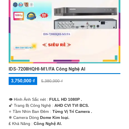
IDS-7208HQHI-M1/FA Công Nghệ AI
3,750,000 ₫
5,380,000 ₫
👁 Hình Ảnh Sắc nét :
FULL HD 1080P .
🌠 Trang Bị Công Nghệ :
AHD CVI TVI BCS.
⭐ Tầm Nhìn Ban Đêm :
Từng Vị Trí Camera .
❄ Camera Dòng
Dome Kim loại.
️₤ Khả Năng :
Công Nghệ AI.