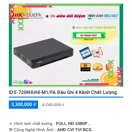
IDS-7204HUHI-M1/FA Đầu Ghi 4 Kênh Chất Lượng
3,300,000 ₫
4,740,000 ₫
🔆 Hình ảnh chất lượng :
FULL HD 1080P .
⚒ Công Nghệ Hình Ảnh :
AHD CVI TVI BCS.