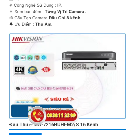
✳️ Công Nghệ Sử Dụng :
IP.
🔅 Xem ban đêm :
Từng Vị Trí Camera .
🎨 Cấu Tạo Camera
Đầu Ghi 8 kênh.
️🔔 Ưu Điểm :
Thu Âm.
Đầu Thu ✅IDS-7216HUHI-M2/S 16 Kênh