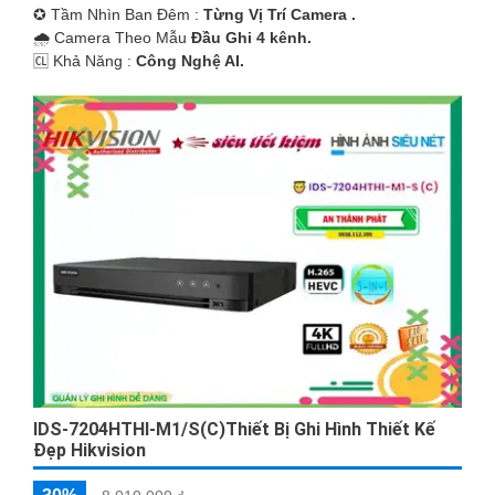
✪ Tầm Nhìn Ban Đêm :
Từng Vị Trí Camera .
🌧️ Camera Theo Mẫu
Đầu Ghi 4 kênh.
️🆑 Khả Năng :
Công Nghệ AI.
IDS-7204HTHI-M1/S(C)Thiết Bị Ghi Hình Thiết Kế
Đẹp Hikvision