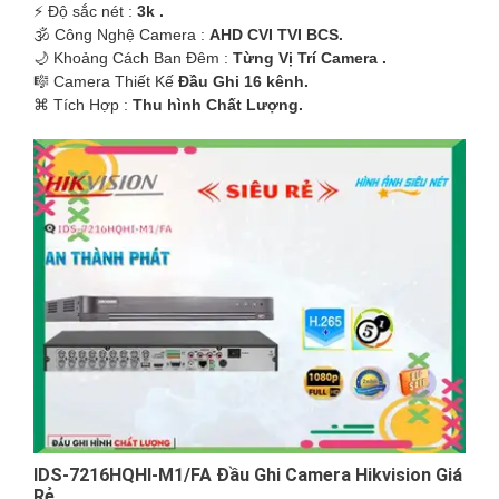
️⚡ Độ sắc nét :
3k .
🕉️ Công Nghệ Camera :
AHD CVI TVI BCS.
🌙 Khoảng Cách Ban Đêm :
Từng Vị Trí Camera .
🎼️ Camera Thiết Kế
Đầu Ghi 16 kênh.
️⌘ Tích Hợp :
Thu hình Chất Lượng.
IDS-7216HQHI-M1/FA Đầu Ghi Camera Hikvision Giá
Rẻ