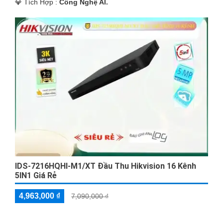
️💎 Tích Hợp :
Công Nghệ AI.
IDS-7216HQHI-M1/XT Đầu Thu Hikvision 16 Kênh
5IN1 Giá Rẻ
4,963,000 ₫
7,090,000 ₫