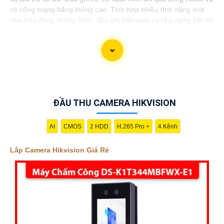
có cổng mạng băng thông cao. Tích hợp nhiều tính năng mới
như báo động chống trộm, đầu ghi Hikvision có khả năng kết nối
linh hoạt với nhiều loại camera khác phù hợp cho các công trình
dân dụng nhờ tính bảo mật cao và hình ảnh sắc nét.
Chắc chắn! Dưới đây là một mẫu văn bản giới thiệu cho dịch vụ
ĐẦU THU CAMERA HIKVISION
lắp Camera Hikvision giá rẻ và chất lượng, bạn có thể sử dụng
để quảng cáo hoặc giới thiệu sản phẩm của mình:
AI
CMOS
2 HDD
H.265 Pro +
4 Kênh
Lắp Camera Hikvision Giá Rẻ - Chất Lượng không thể phủ
nhận!
Lắp Camera Hikvision Giá Rẻ
Xin chào mọi người!
Bạn đang tìm kiếm giải pháp an ninh hoàn hảo cho ngôi nhà,
văn phòng hay cửa hàng của mình? Hãy yên tâm với dịch vụ lắp
Camera Hikvision của chúng tôi - mang đến sự an tâm và chất
lượng không thể phủ nhận!
Tại sao nên chọn chúng tôi?
1:
Giá cả phải chăng: Chúng tôi cam kết cung cấp giải pháp lắp