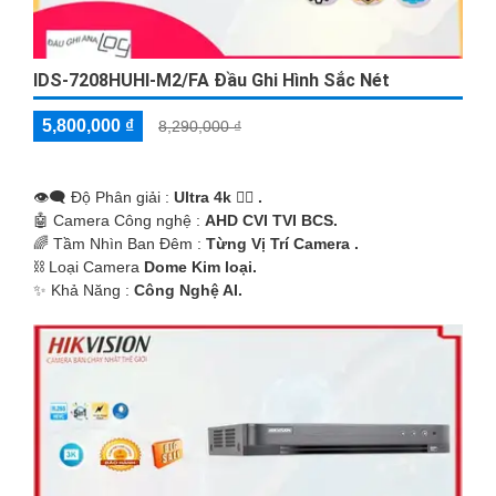
IDS-7208HUHI-M2/FA Đầu Ghi Hình Sắc Nét
5,800,000 ₫
8,290,000 ₫
👁️‍🗨 Độ Phân giải :
Ultra 4k 👍🏾 .
🤖️ Camera Công nghệ :
AHD CVI TVI BCS.
🌈 Tầm Nhìn Ban Đêm :
Từng Vị Trí Camera .
⛓ Loại Camera
Dome Kim loại.
️✨ Khả Năng :
Công Nghệ AI.