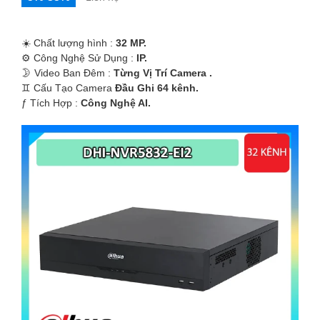
☀️ Chất lượng hình :
32 MP.
⚙ Công Nghệ Sử Dụng :
IP.
🌛 Video Ban Đêm :
Từng Vị Trí Camera .
♊ Cấu Tạo Camera
Đầu Ghi 64 kênh.
️ƒ Tích Hợp :
Công Nghệ AI.