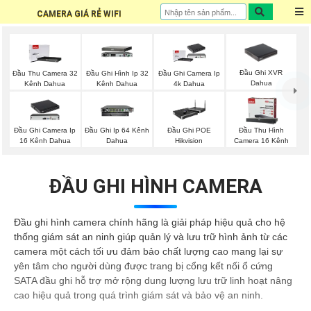
CAMERA GIÁ RẺ WIFI
Đầu Ghi XVR
Đầu Thu Camera 32
Đầu Ghi Hình Ip 32
Đầu Ghi Camera Ip
Dahua
Kênh Dahua
Kênh Dahua
4k Dahua
Đầu Ghi Camera Ip
Đầu Ghi Ip 64 Kênh
Đầu Ghi POE
Đầu Thu Hình
16 Kênh Dahua
Dahua
Hikvision
Camera 16 Kênh
ĐẦU GHI HÌNH CAMERA
Đầu ghi hình camera chính hãng là giải pháp hiệu quả cho hệ
thống giám sát an ninh giúp quản lý và lưu trữ hình ảnh từ các
camera một cách tối ưu đảm bảo chất lượng cao mang lại sự
yên tâm cho người dùng được trang bị cổng kết nối ổ cứng
SATA đầu ghi hỗ trợ mở rộng dung lượng lưu trữ linh hoạt nâng
cao hiệu quả trong quá trình giám sát và bảo vệ an ninh.