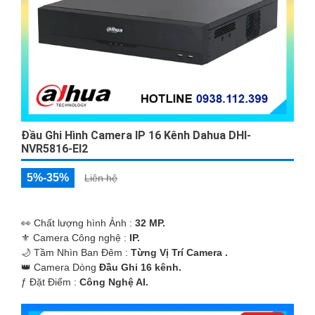
Đầu Ghi Hình Camera IP 16 Kênh Dahua DHI-
NVR5816-EI2
5%-35%
Liên hệ
️👀 Chất lượng hình Ảnh :
32 MP.
⚜️ Camera Công nghệ :
IP.
🌙 Tầm Nhìn Ban Đêm :
Từng Vị Trí Camera .
👑 Camera Dòng
Đầu Ghi 16 kênh.
️ƒ Đặt Điểm :
Công Nghệ AI.