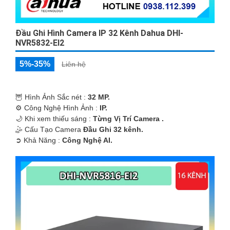
Đầu Ghi Hình Camera IP 32 Kênh Dahua DHI-
NVR5832-EI2
5%-35%
Liên hệ
🦉 Hình Ảnh Sắc nét :
32 MP.
⚙ Công Nghệ Hình Ảnh :
IP.
🌙 Khi xem thiếu sáng :
Từng Vị Trí Camera .
🤹 Cấu Tạo Camera
Đầu Ghi 32 kênh.
️➲ Khả Năng :
Công Nghệ AI.