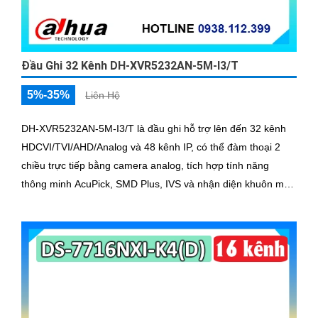
Đầu Ghi 32 Kênh DH-XVR5232AN-5M-I3/T
5%-35%
Liên Hệ
DH-XVR5232AN-5M-I3/T là đầu ghi hỗ trợ lên đến 32 kênh
HDCVI/TVI/AHD/Analog và 48 kênh IP, có thể đàm thoại 2
chiều trực tiếp bằng camera analog, tích hợp tính năng
thông minh AcuPick, SMD Plus, IVS và nhận diện khuôn mặt
chính xác, hỗ trợ 2 ổ cứng 16 TB, kết nối và xem camera dễ
dàng