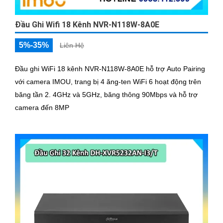
Đầu Ghi Wifi 18 Kênh NVR-N118W-8A0E
5%-35%
Liên Hệ
Đầu ghi WiFi 18 kênh NVR-N118W-8A0E hỗ trợ Auto Pairing
với camera IMOU, trang bị 4 ăng-ten WiFi 6 hoạt động trên
băng tần 2. 4GHz và 5GHz, băng thông 90Mbps và hỗ trợ
camera đến 8MP