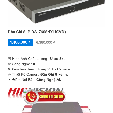
Đầu Ghi 8 IP DS-7608NXI-K2(D)
4,466,000 ₫
6,380,000 ₫
🦉 Hình Ành Chất Lượng :
Ultra 8k .
⚒ Công Nghệ :
IP.
❃ Xem ban đêm :
Từng Vị Trí Camera .
🤹 Thiết Kế Camera
Đầu Ghi 8 kênh.
️🔈 Điểm Nỗi Bật :
Công Nghệ AI.