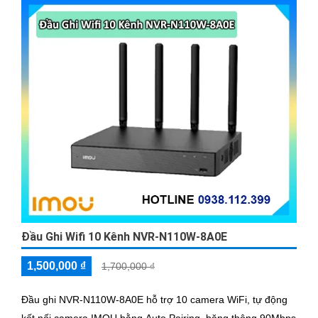
Đầu Ghi Wifi 10 Kênh NVR-N110W-8A0E
1,500,000 ₫
1,700,000 ₫
Đầu ghi NVR-N110W-8A0E hỗ trợ 10 camera WiFi, tự động
kết nối camera IMOU bằng Auto Pairing, băng thông 90Mbps