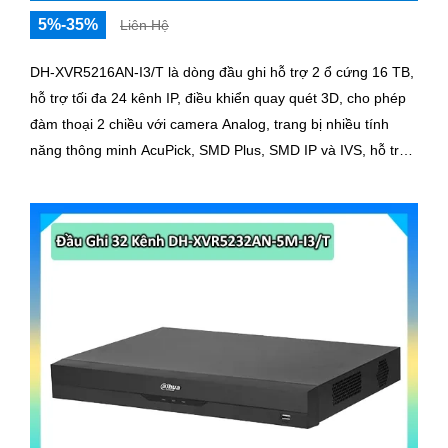
5%-35%
Liên Hệ
DH-XVR5216AN-I3/T là dòng đầu ghi hỗ trợ 2 ổ cứng 16 TB,
hỗ trợ tối đa 24 kênh IP, điều khiển quay quét 3D, cho phép
đàm thoại 2 chiều với camera Analog, trang bị nhiều tính
năng thông minh AcuPick, SMD Plus, SMD IP và IVS, hỗ trợ
phát hiện và nhận diện khuôn mặt, tối ưu giám sát và báo
động giả