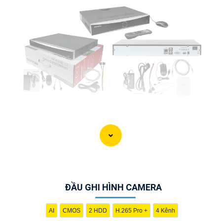
'
ĐẦU GHI HÌNH CAMERA
AI
CMOS
2 HDD
H.265 Pro +
4 Kênh