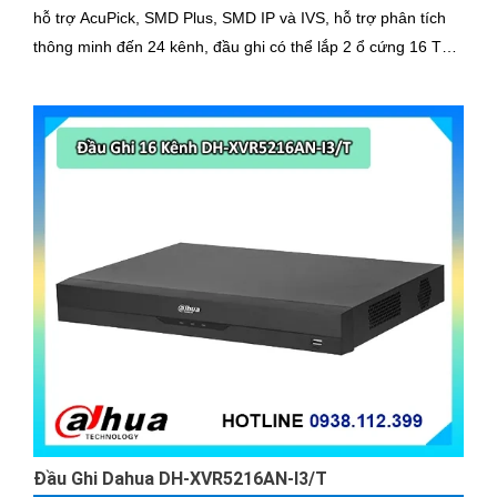
hỗ trợ AcuPick, SMD Plus, SMD IP và IVS, hỗ trợ phân tích
thông minh đến 24 kênh, đầu ghi có thể lắp 2 ổ cứng 16 TB,
chuẩn nén AI-Coding và H
Đầu Ghi Dahua DH-XVR5216AN-I3/T