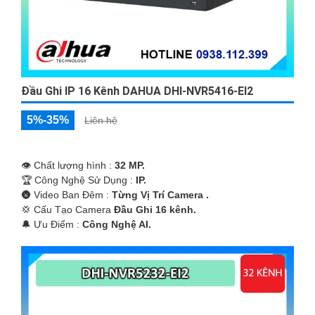
Đầu Ghi IP 16 Kênh DAHUA DHI-NVR5416-EI2
5%-35%
Liên hệ
👁 Chất lượng hình :
32 MP.
🏆 Công Nghệ Sử Dụng :
IP.
🌚 Video Ban Đêm :
Từng Vị Trí Camera .
💢 Cấu Tạo Camera
Đầu Ghi 16 kênh.
️🔔 Ưu Điểm :
Công Nghệ AI.