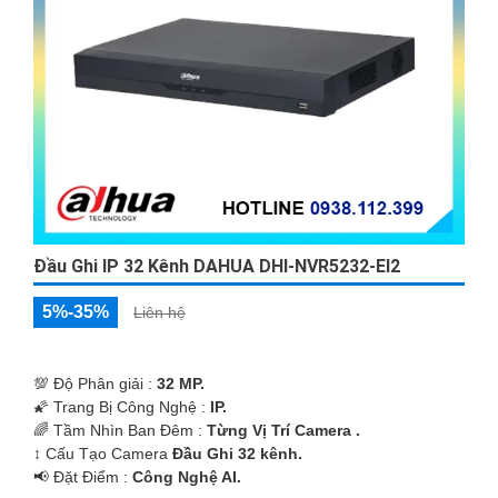
Đầu Ghi IP 32 Kênh DAHUA DHI-NVR5232-EI2
5%-35%
Liên hệ
💯 Độ Phân giải :
32 MP.
🌠 Trang Bị Công Nghệ :
IP.
🌈 Tầm Nhìn Ban Đêm :
Từng Vị Trí Camera .
↕️ Cấu Tạo Camera
Đầu Ghi 32 kênh.
️📢 Đặt Điểm :
Công Nghệ AI.