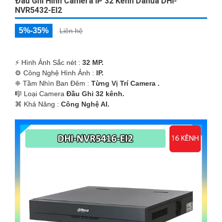
Đầu Ghi Hình Camera IP 32 Kênh Dahua DHI-
NVR5432-EI2
5%-35%
Liên hệ
️⚡ Hình Ảnh Sắc nét :
32 MP.
⚙ Công Nghệ Hình Ảnh :
IP.
❈ Tầm Nhìn Ban Đêm :
Từng Vị Trí Camera .
🎼️ Loại Camera
Đầu Ghi 32 kênh.
️⌘ Khả Năng :
Công Nghệ AI.