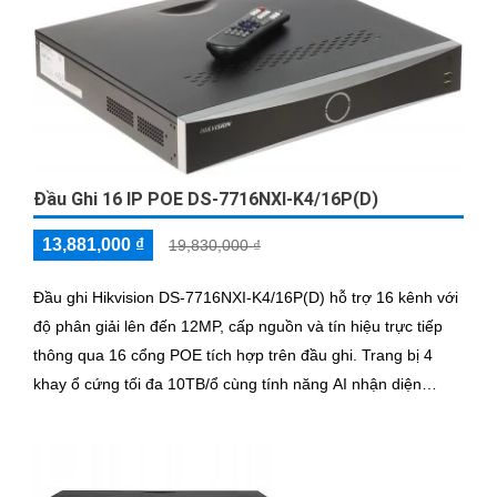
Đầu Ghi 16 IP POE DS-7716NXI-K4/16P(D)
13,881,000 ₫
19,830,000 ₫
Đầu ghi Hikvision DS-7716NXI-K4/16P(D) hỗ trợ 16 kênh với
độ phân giải lên đến 12MP, cấp nguồn và tín hiệu trực tiếp
thông qua 16 cổng POE tích hợp trên đầu ghi. Trang bị 4
khay ổ cứng tối đa 10TB/ổ cùng tính năng AI nhận diện
khuôn mặt và phát hiện người/phương tiện