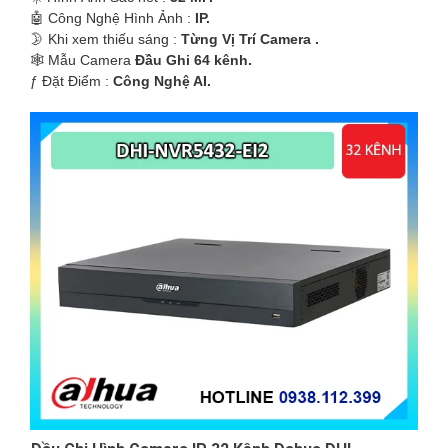
🤖️ Công Nghệ Hình Ảnh :
IP.
🌛 Khi xem thiếu sáng :
Từng Vị Trí Camera .
🕸️ Mẫu Camera
Đầu Ghi 64 kênh.
️ƒ Đặt Điểm :
Công Nghệ AI.