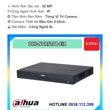
🔆 Hình Ảnh Sắc nét :
32 MP.
®️ Công Nghệ Hình Ảnh :
IP.
✪ Tầm Nhìn Ban Đêm :
Từng Vị Trí Camera .
🕸️ Camera Thiết Kế
Đầu Ghi 4 kênh.
️🔮 Đặt Điểm :
Công Nghệ AI.