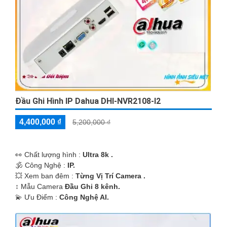
Đầu Ghi Hình IP Dahua DHI-NVR2108-I2
4,400,000 ₫
5,200,000 ₫
️👀 Chất lượng hình :
Ultra 8k .
🕉️ Công Nghệ :
IP.
💥 Xem ban đêm :
Từng Vị Trí Camera .
↕️ Mẫu Camera
Đầu Ghi 8 kênh.
️💫 Ưu Điểm :
Công Nghệ AI.