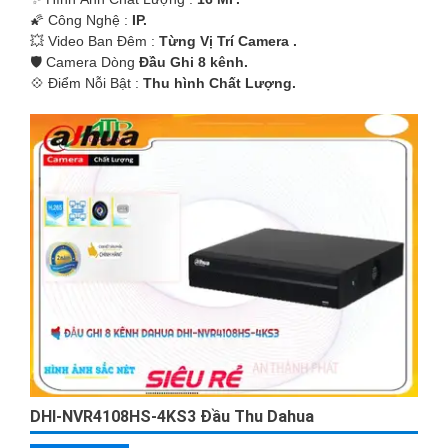
🌠 Công Nghệ :
IP.
💥 Video Ban Đêm :
Từng Vị Trí Camera .
🛡 Camera Dòng
Đầu Ghi 8 kênh.
️💠 Điểm Nỗi Bật :
Thu hình Chất Lượng.
DHI-NVR4108HS-4KS3 Đầu Thu Dahua