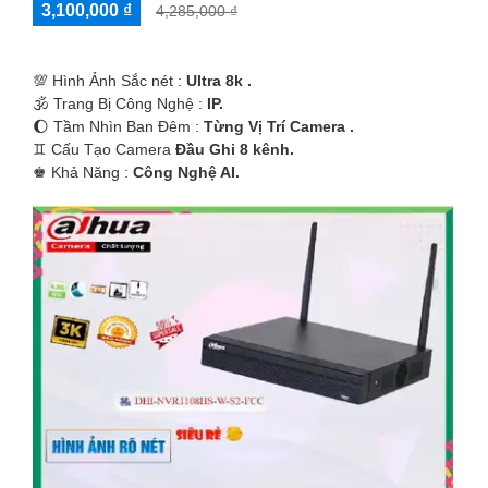
3,100,000 ₫
4,285,000 ₫
💯 Hình Ảnh Sắc nét :
Ultra 8k .
🕉️ Trang Bị Công Nghệ :
IP.
🌔 Tầm Nhìn Ban Đêm :
Từng Vị Trí Camera .
♊ Cấu Tạo Camera
Đầu Ghi 8 kênh.
️♚ Khả Năng :
Công Nghệ AI.