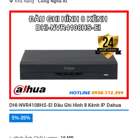
️💎 Khả Năng :
Công Nghệ AI.
DHI-NVR4108HS-EI Đầu Ghi Hình 8 Kênh IP Dahua
5%-35%
✨ Hình Ành Chất Lượng :
16 MP.