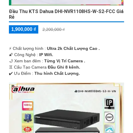
Đầu Thu KTS Dahua DHI-NVR1108HS-W-S2-FCC Giá
Rẻ
1,900,000 ₫
2,200,000 ₫
️⚡ Chất lượng hình :
Ultra 2k Chất Lượng Cao .
🌠 Công Nghệ :
IP Wifi.
🌙 Xem ban đêm :
Từng Vị Trí Camera .
♊ Cấu Tạo Camera
Đầu Ghi 8 kênh.
️✔️ Ưu Điểm :
Thu hình Chất Lượng.