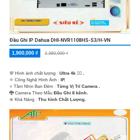
Đầu Ghi IP Dahua DHI-NVR1108HS-S3/H-VN
1,900,000 ₫
2,380,000 ₫
💯 Hình ảnh chất lượng :
Ultra 4k 👍🏾 .
⚛️ Công Nghệ Hình Ảnh :
IP.
⭐ Tầm Nhìn Ban Đêm :
Từng Vị Trí Camera .
🐉️ Camera Theo Mẫu
Đầu Ghi 8 kênh.
️☣️ Khả Năng :
Thu hình Chất Lượng.