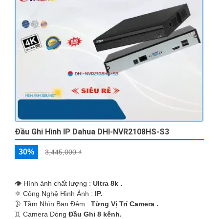
Đầu Ghi Hình IP Dahua DHI-NVR2108HS-S3
30%
3,445,000 ₫
👁 Hình ảnh chất lượng :
Ultra 8k .
⚛️ Công Nghệ Hình Ảnh :
IP.
🌛 Tầm Nhìn Ban Đêm :
Từng Vị Trí Camera .
♊ Camera Dòng
Đầu Ghi 8 kênh.