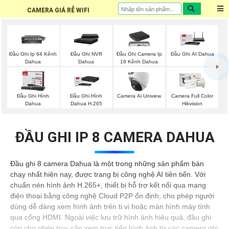
CAMERA GIÁ RẺ WIFI
Đầu Ghi Ip 64 Kênh
Đầu Ghi NVR
Đầu Ghi Camera Ip
Đầu Ghi AI Dahua
Dahua
Dahua
16 Kênh Dahua
Đầu Ghi Hình
Đầu Ghi Hình
Camera Ai Uniview
Camera Full Color
Dahua
Dahua H.265
Hikvision
ĐẦU GHI IP 8 CAMERA DAHUA
Đầu ghi 8 camera Dahua là một trong những sản phẩm bán
chạy nhất hiện nay, được trang bị công nghệ AI tiên tiến. Với
chuẩn nén hình ảnh H.265+, thiết bị hỗ trợ kết nối qua mạng
điện thoại bằng công nghệ Cloud P2P ổn định, cho phép người
dùng dễ dàng xem hình ảnh trên ti vi hoặc màn hình máy tính
qua cổng HDMI. Ngoài việc lưu trữ hình ảnh hiệu quả, đầu ghi
còn cho phép truy cập xem trực tiếp hình ảnh từ các camera ghi