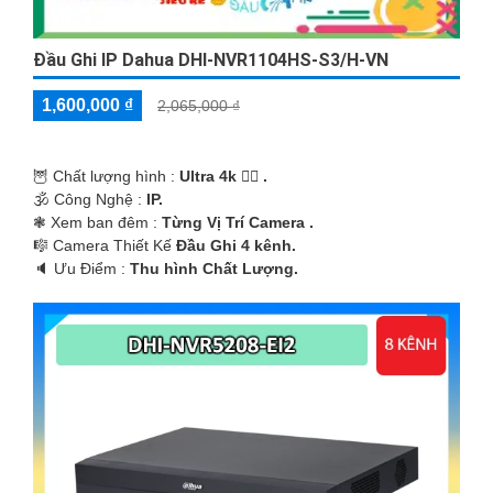
Đầu Ghi IP Dahua DHI-NVR1104HS-S3/H-VN
1,600,000 ₫
2,065,000 ₫
🦉 Chất lượng hình :
Ultra 4k 👍🏾 .
🕉️ Công Nghệ :
IP.
❃ Xem ban đêm :
Từng Vị Trí Camera .
🎼️ Camera Thiết Kế
Đầu Ghi 4 kênh.
️🔈 Ưu Điểm :
Thu hình Chất Lượng.