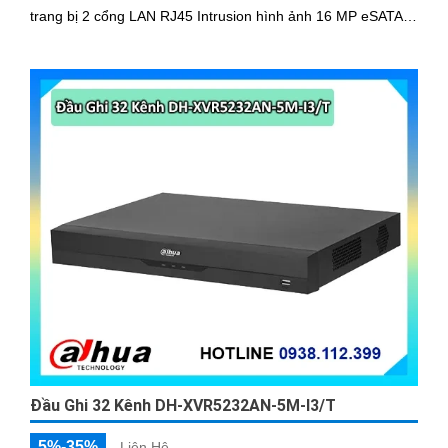
trang bị 2 cổng LAN RJ45 Intrusion hình ảnh 16 MP eSATA
ONVIF quản lý IP từ xa.
Đầu Ghi 32 Kênh DH-XVR5232AN-5M-I3/T
5%-35%
Liên Hệ