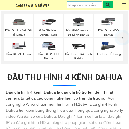
CAMERA GIÁ RẺ WIFI
Đầu Ghi 8 Kênh Giá
Đầu Ghi Hình
Đầu Ghi Camera Ip
Đầu Ghi 4 HDD
Rẻ Dahua
Dahua H.265
16 Kênh Dahua
Dahua
Đầu Ghi AI Dahua
Đầu Ghi 2 HDD
Đầu Ghi Ip 64 Kênh
Đầu Ghi 8 Ổ Cứng
Dahua
Hikvision
ĐẦU THU HÌNH 4 KÊNH DAHUA
Đầu ghi hình 4 kênh Dahua là đầu ghi hỗ trợ lên đến 4 mắt
camera từ tất cả các công nghệ hiện có trên thị trường. Với
công nghệ AI và chuẩn nén hình ảnh H.265+, Đầu ghi 4 kênh
Dahua tiết kiệm băng thông hiệu quả thông qua công nghệ xử lý
video WizSense của Dahua. Đầu ghi 4 kênh có hai loại: đầu ghi
IP và đầu ghi hình HD analog cho phép giám sát qua điện thoại
bằng công nghệ cloud nhanh chóng và mạnh mẽ. Đầu ghi hình