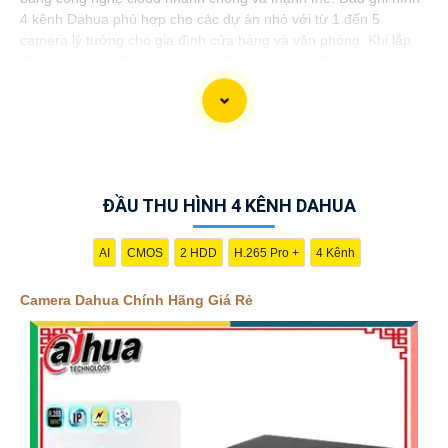
4 kênh Dahua phù hợp cho các dự án nhỏ với từ 1 đến 5
camera lý tưởng cho gia đình cửa hàng và văn phòng. Khi lắp
đặt bạn có thể dễ dàng thêm nhiều chức năng đi kèm để nâng
cao hiệu quả giám sát.
Dạ chắc chắn. Dưới đây là một mẫu template mô tả sản phẩm
ĐẦU THU HÌNH 4 KÊNH DAHUA
của Camera Dahua chính hãng giá rẻ và chuyên nghiệp cho dự
án của bạn:
AI
CMOS
2 HDD
H.265 Pro +
4 Kênh
### Mô tả sản phẩm:
Tên sản phẩm: Camera Dahua chính hãng Mã sản phẩm: DH-
Camera Dahua Chính Hãng Giá Rẻ
138
#### Đặc điểm nổi bật:🌠
1:
Chất lượng chuyên nghiệp:
Camera Dahua chính hãng được đánh giá cao về chất lượng
hình ảnh và độ tin cậy. Với độ phân giải sắc nét, hỗ trợ nhiều
chức năng thông minh, đây là lựa chọn hoàn hảo cho dự án của
bạn.
🎛
2:
Giá cả phải chăng: Dù là sản phẩm chất lượng chuyên