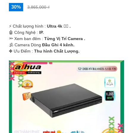
30%
3,865,000 ₫
️⚡ Chất lượng hình :
Ultra 4k 👍🏾 .
🤖️ Công Nghệ :
IP.
🔦 Xem ban đêm :
Từng Vị Trí Camera .
🕉️ Camera Dòng
Đầu Ghi 4 kênh.
️✤ Ưu Điểm :
Thu hình Chất Lượng.