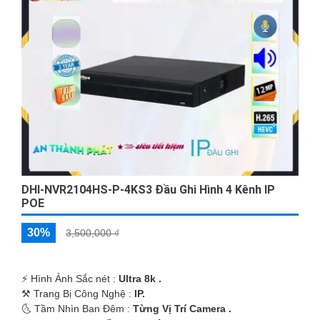
'
DHI-NVR2104HS-P-4KS3 Đầu Ghi Hình 4 Kênh IP
POE
30%
3,500,000 ₫
️⚡ Hình Ảnh Sắc nét :
Ultra 8k .
⚒ Trang Bị Công Nghệ :
IP.
🌜 Tầm Nhìn Ban Đêm :
Từng Vị Trí Camera .