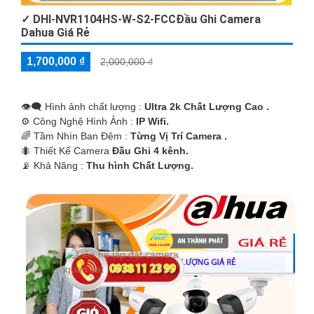
✓ DHI-NVR1104HS-W-S2-FCCĐầu Ghi Camera
Dahua Giá Rẻ
1,700,000 ₫
2,000,000 ₫
👁️‍🗨 Hình ảnh chất lượng :
Ultra 2k Chất Lượng Cao .
⚙ Công Nghệ Hình Ảnh :
IP Wifi.
🌈 Tầm Nhìn Ban Đêm :
Từng Vị Trí Camera .
🐜 Thiết Kế Camera
Đầu Ghi 4 kênh.
️📡 Khả Năng :
Thu hình Chất Lượng.