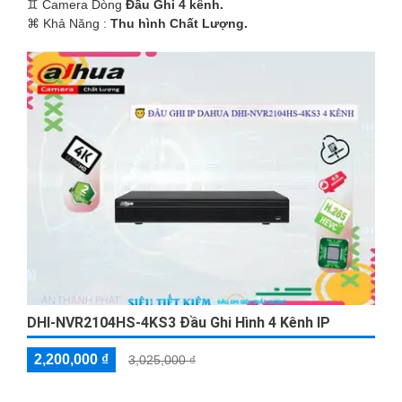
♊ Camera Dòng
Đầu Ghi 4 kênh.
️⌘ Khả Năng :
Thu hình Chất Lượng.
DHI-NVR2104HS-4KS3 Đầu Ghi Hình 4 Kênh IP
2,200,000 ₫
3,025,000 ₫