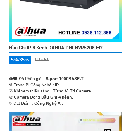
Đầu Ghi IP 8 Kênh DAHUA DHI-NVR5208-EI2
5%-35%
Liên hệ
👁️‍🗨 Độ Phân giải :
8-port 1000BASE-T.
⚒ Trang Bị Công Nghệ :
IP.
💡 Khi xem thiếu sáng :
Từng Vị Trí Camera .
🎨 Camera Dòng
Đầu Ghi 4 kênh.
️✨ Đặt Điểm :
Công Nghệ AI.