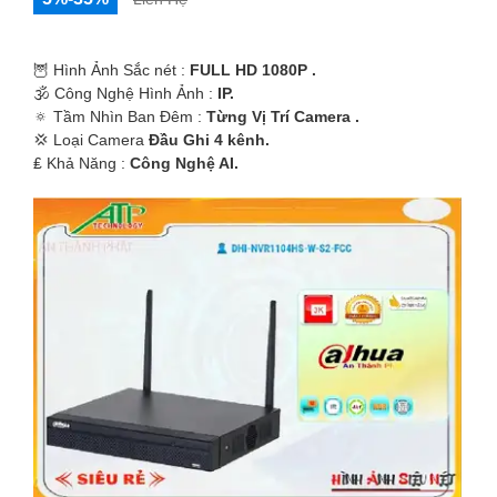
🦉 Hình Ảnh Sắc nét :
FULL HD 1080P .
🕉️ Công Nghệ Hình Ảnh :
IP.
🔅 Tầm Nhìn Ban Đêm :
Từng Vị Trí Camera .
💢 Loại Camera
Đầu Ghi 4 kênh.
️₤ Khả Năng :
Công Nghệ AI.