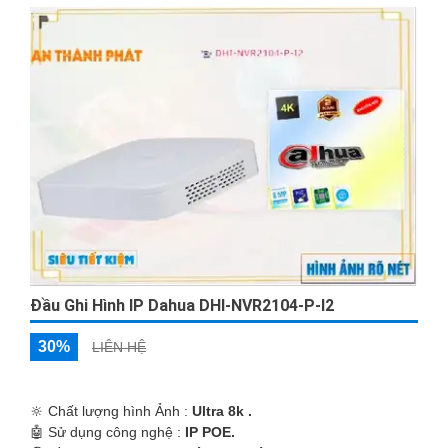
Đầu Ghi Hình IP Dahua DHI-NVR2104-P-I2
30%
LIÊN HỆ
🔆 Chất lượng hình Ảnh :
Ultra 8k .
🤖️ Sử dụng công nghệ :
IP POE.