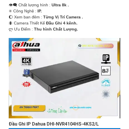
👁️‍🗨 Chất lượng hình :
Ultra 8k .
✳️ Công Nghệ :
IP.
🌔 Xem ban đêm :
Từng Vị Trí Camera .
🐜 Camera Thiết Kế
Đầu Ghi 4 kênh.
️ლ Ưu Điểm :
Thu hình Chất Lượng.
Đầu Ghi IP Dahua DHI-NVR4104HS-4KS2/L