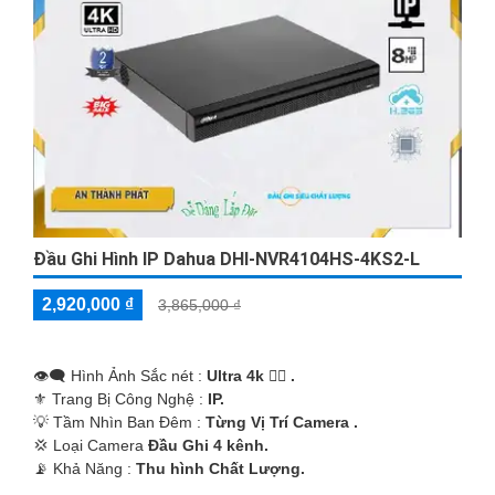
Đầu Ghi Hình IP Dahua DHI-NVR4104HS-4KS2-L
2,920,000 ₫
3,865,000 ₫
👁️‍🗨 Hình Ảnh Sắc nét :
Ultra 4k 👍🏾 .
⚜️ Trang Bị Công Nghệ :
IP.
💡 Tầm Nhìn Ban Đêm :
Từng Vị Trí Camera .
💢 Loại Camera
Đầu Ghi 4 kênh.
️📡 Khả Năng :
Thu hình Chất Lượng.