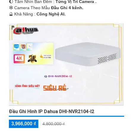
🌔 Tầm Nhìn Ban Đêm :
Từng Vị Trí Camera .
🕸️ Camera Theo Mẫu
Đầu Ghi 4 kênh.
️🔮 Khả Năng :
Công Nghệ AI.
Đầu Ghi Hình IP Dahua DHI-NVR2104-I2
3,966,000 ₫
4,800,000 ₫