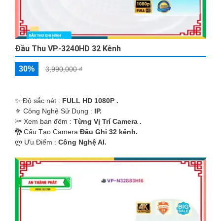
Đầu Thu VP-3240HD 32 Kênh
30%
3,990,000 ₫
✨ Độ sắc nét :
FULL HD 1080P .
⚜️ Công Nghệ Sử Dụng :
IP.
🔦 Xem ban đêm :
Từng Vị Trí Camera .
🐉️ Cấu Tạo Camera
Đầu Ghi 32 kênh.
️ლ Ưu Điểm :
Công Nghệ AI.