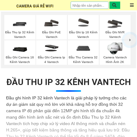
CAMERA GIÁ RẺ WIFI
Đầu Thu Ip 32 Kênh
Đầu Ghi PoE
Đầu Ghi Ip 16 Kênh
Đầu Ghi NVR
Vantech
Vantech
Vantech
Vantech
Đầu Ghi Camera 16
Đầu Ghi Camera Ip
Đầu Thu Camera 32
Camera Vantech
Kênh Vantech
4 Vantech
Kênh Vantech
Hình Ảnh 2K
ĐẦU THU IP 32 KÊNH VANTECH
Đầu ghi hình IP 32 kênh Vantech là giải pháp lý tưởng cho các
dự án giám sát quy mô lớn với khả năng hỗ trợ đồng thời 32
camera IP độ phân giải đến 12MP ghi hình tối đa chuẩn 4k
mang đến hình ảnh sắc nét và ổn định.Đầu Thu Ip 32 Kênh
Vantech tích hợp chip xử lý video AI thông minh và chuẩn nén
H.265+, giúp tiết kiệm băng thông và tăng hiệu quả lưu trữ. Đầu
Thu Ip 32 Kênh Vantech có thể lắp tối đa 8 ổ cứng SATA, đáp