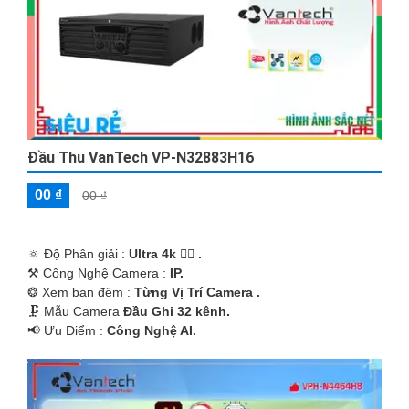
Đầu Thu VanTech VP-N32883H16
00 ₫
00 ₫
🔅 Độ Phân giải :
Ultra 4k 👍🏾 .
⚒ Công Nghệ Camera :
IP.
❂ Xem ban đêm :
Từng Vị Trí Camera .
🗜️ Mẫu Camera
Đầu Ghi 32 kênh.
️📢 Ưu Điểm :
Công Nghệ AI.