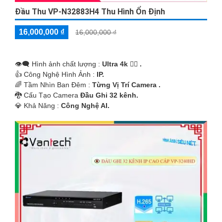
Đầu Thu VP-N32883H4 Thu Hình Ổn Định
16,000,000 ₫
16,000,000 ₫
👁️‍🗨 Hình ảnh chất lượng :
Ultra 4k 👍🏾 .
👍 Công Nghệ Hình Ảnh :
IP.
🌈 Tầm Nhìn Ban Đêm :
Từng Vị Trí Camera .
🐉️ Cấu Tạo Camera
Đầu Ghi 32 kênh.
️💎 Khả Năng :
Công Nghệ AI.