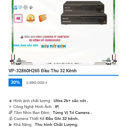
VPH-C409
'
VP-32860H265 Đầu Thu 32 Kênh
30%
1,980,000 ₫
☀️ Hình ảnh chất lượng :
Ultra 2k+ sắc nét .
⚛️ Công Nghệ Hình Ảnh :
IP.
🌈 Tầm Nhìn Ban Đêm :
Từng Vị Trí Camera .
🕉️ Camera Thiết Kế
Đầu Ghi 32 kênh.
️💫 Khả Năng :
Thu hình Chất Lượng.