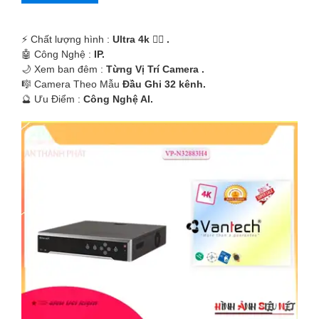
️⚡ Chất lượng hình :
Ultra 4k 👍🏾 .
🤖️ Công Nghệ :
IP.
🌙 Xem ban đêm :
Từng Vị Trí Camera .
🎼️ Camera Theo Mẫu
Đầu Ghi 32 kênh.
️🔮 Ưu Điểm :
Công Nghệ AI.