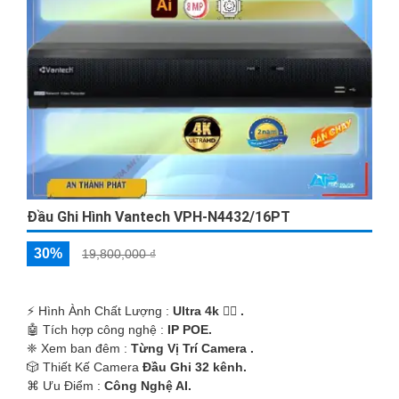
Đầu Ghi Hình Vantech VPH-N4432/16PT
30%
19,800,000 ₫
️⚡ Hình Ành Chất Lượng :
Ultra 4k 👍🏾 .
🤖️ Tích hợp công nghệ :
IP POE.
❈ Xem ban đêm :
Từng Vị Trí Camera .
🎲 Thiết Kế Camera
Đầu Ghi 32 kênh.
️⌘ Ưu Điểm :
Công Nghệ AI.