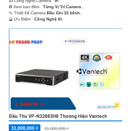
👍 Công Nghệ Camera :
IP.
❂ Xem ban đêm :
Từng Vị Trí Camera .
🔩 Thiết Kế Camera
Đầu Ghi 32 kênh.
️🔮 Ưu Điểm :
Công Nghệ AI.
Đầu Thu VP-N32883H8 Thương Hiện Vantech
31,000,000 ₫
31,000,000 ₫