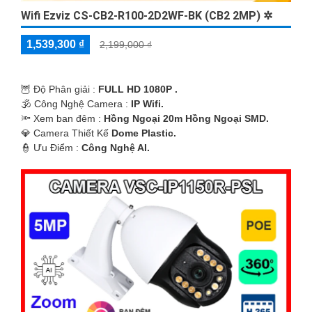
Wifi Ezviz CS-CB2-R100-2D2WF-BK (CB2 2MP) ✲
1,539,300 ₫
2,199,000 ₫
🦉 Độ Phân giải :
FULL HD 1080P .
🕉️ Công Nghệ Camera :
IP Wifi.
🔦 Xem ban đêm :
Hồng Ngoại 20m Hồng Ngoại SMD.
💎 Camera Thiết Kế
Dome Plastic.
️👮 Ưu Điểm :
Công Nghệ AI.