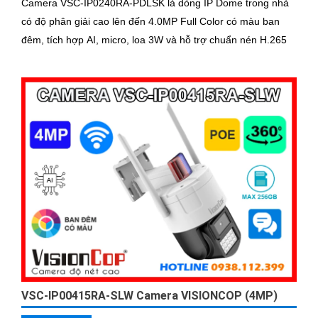
Camera VSC-IP0240RA-PDLSK là dòng IP Dome trong nhà
có độ phân giải cao lên đến 4.0MP Full Color có màu ban
đêm, tích hợp AI, micro, loa 3W và hỗ trợ chuẩn nén H.265
VSC-IP00415RA-SLW Camera VISIONCOP (4MP)