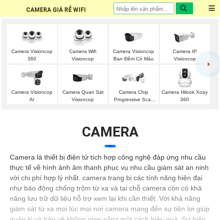
CAMERA GIÁ RẺ WIFI
Camera Visioncop
Camera Wifi
Camera Visioncop
Camera IP
360
Visioncop
Ban Đêm Có Màu
Visioncop
Camera Visioncop
Camera Quan Sát
Camera Chip
Camera Hilook Xoay
Al
Visioncop
Progressive Scan
360
CMOS Hikvision
CAMERA
Camera là thiết bị điện tử tích hợp công nghệ đáp ứng nhu cầu
thực tế về hình ảnh âm thanh phục vụ nhu cầu giám sát an ninh
với chi phí hợp lý nhất. camera trang bị các tính năng hiện đại
như báo động chống trộm từ xa và tại chỗ camera còn có khả
năng lưu trữ dữ liệu hỗ trợ xem lại khi cần thiết. Với khả năng
giám sát từ xa mọi lúc mọi nơi camera mang đến sự tiện lợi giúp
quản lý và bảo vệ không gian sống một cách hiệu quả. Sự hiện