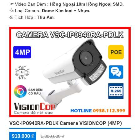
🔦 Video Ban Đêm :
Hồng Ngoại 10m Hồng Ngoại SMD.
💦 Loại Camera
Dome Kim loại + Nhựa.
️☣️ Tích Hợp :
Thu Âm.
VSC-IP0940RA-PDLK Camera VISIONCOP (4MP)
910,000 ₫
1,300,000 ₫