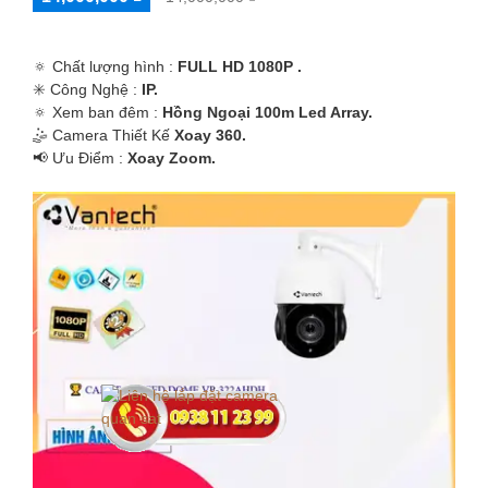
🔅 Chất lượng hình :
FULL HD 1080P .
✳️ Công Nghệ :
IP.
🔅 Xem ban đêm :
Hồng Ngoại 100m Led Array.
🤹 Camera Thiết Kế
Xoay 360.
️📢 Ưu Điểm :
Xoay Zoom.