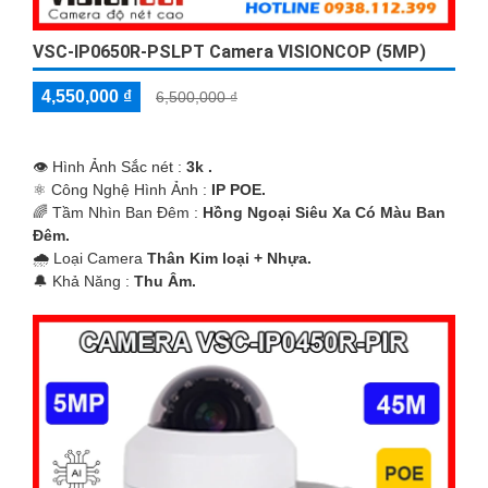
VSC-IP0650R-PSLPT Camera VISIONCOP (5MP)
4,550,000 ₫
6,500,000 ₫
👁 Hình Ảnh Sắc nét :
3k .
⚛️ Công Nghệ Hình Ảnh :
IP POE.
🌈 Tầm Nhìn Ban Đêm :
Hồng Ngoại Siêu Xa Có Màu Ban
Ðêm.
🌧️ Loại Camera
Thân Kim loại + Nhựa.
️🔔 Khả Năng :
Thu Âm.