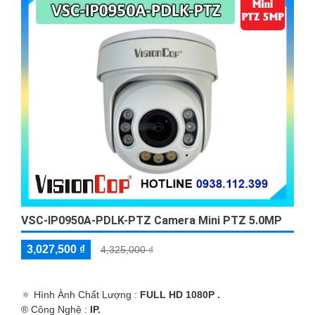
VSC-IP0950A-PDLK-PTZ Camera Mini PTZ 5.0MP
3,027,500 ₫
4,325,000 ₫
🔅 Hình Ành Chất Lượng :
FULL HD 1080P .
®️ Công Nghệ :
IP.