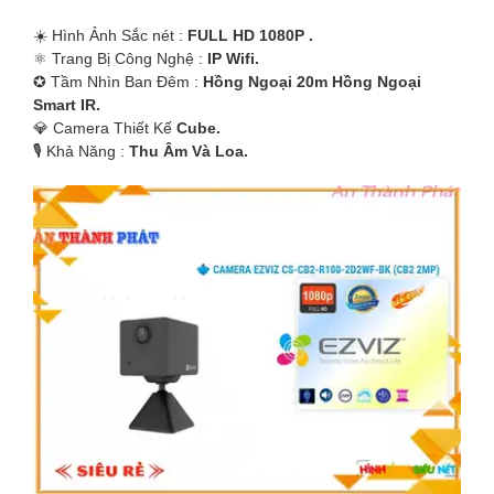
☀️ Hình Ảnh Sắc nét :
FULL HD 1080P .
⚛️ Trang Bị Công Nghệ :
IP Wifi.
✪ Tầm Nhìn Ban Đêm :
Hồng Ngoại 20m Hồng Ngoại
Smart IR.
💎 Camera Thiết Kế
Cube.
️🎙 Khả Năng :
Thu Âm Và Loa.
'