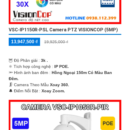
VSC-IP1150R-PSL Camera PTZ VISIONCOP (5MP)
13,947,500 ₫
19,925,000 ₫
🦉 Độ Phân giải :
3k .
⚛️ Tích hợp công nghệ :
IP POE.
🔦 Hình ảnh ban đêm :
Hồng Ngoại 150m Có Màu Ban
Ðêm.
🗜️ Camera Theo Mẫu
Xoay 360.
️🔔 Điểm Nỗi Bật :
Xoay Zoom.