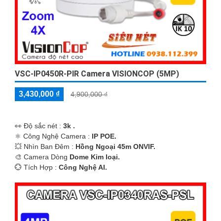
VSC-IP0450R-PIR Camera VISIONCOP (5MP)
3,430,000 ₫
4,900,000 ₫
️👀 Độ sắc nét :
3k .
⚛️ Công Nghệ Camera :
IP POE.
💥 Nhìn Ban Đêm :
Hồng Ngoại 45m ONVIF.
🎨 Camera Dòng
Dome Kim loại.
️💮 Tích Hợp :
Công Nghệ AI.