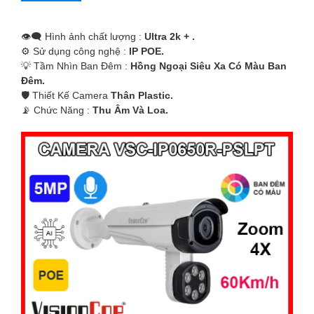
👁️‍🗨 Hình ảnh chất lượng :
Ultra 2k + .
⚙ Sử dụng công nghệ :
IP POE.
💡 Tầm Nhìn Ban Đêm :
Hồng Ngoại Siêu Xa Có Màu Ban
Ðêm.
🛡 Thiết Kế Camera
Thân Plastic.
️📡 Chức Năng :
Thu Âm Và Loa.