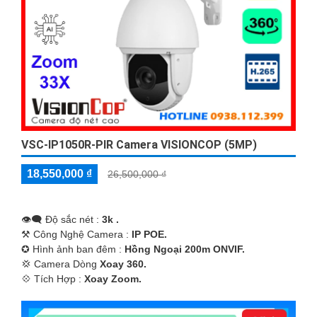
VSC-IP1050R-PIR Camera VISIONCOP (5MP)
18,550,000 ₫
26,500,000 ₫
👁️‍🗨 Độ sắc nét :
3k .
⚒ Công Nghệ Camera :
IP POE.
✪ Hình ảnh ban đêm :
Hồng Ngoại 200m ONVIF.
💢 Camera Dòng
Xoay 360.
️💠 Tích Hợp :
Xoay Zoom.