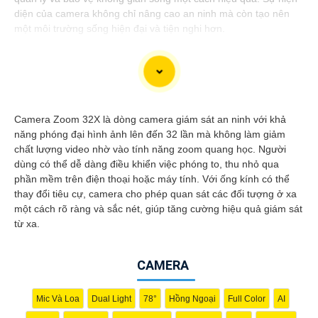
diện của camera không chỉ nâng cao an ninh mà còn tạo nên
một môi trường sống hiện đại và tiện nghi hơn.
Dạ vâng, dưới đây là một mẫu tư vấn cho việc giới thiệu
Camera Giá Rẻ Thiết Bị An Ninh Chính Hãng Chuyên Nghiệp
Camera Zoom 32X là dòng camera giám sát an ninh với khả
cho dự án của bạn:
năng phóng đại hình ảnh lên đến 32 lần mà không làm giảm
chất lượng video nhờ vào tính năng zoom quang học. Người
Camera Giá Rẻ Thiết Bị An Ninh Chính Hãng Chuyên Nghiệp
dùng có thể dễ dàng điều khiển việc phóng to, thu nhỏ qua
cho Dự Án
phần mềm trên điện thoại hoặc máy tính. Với ống kính có thể
Chào quý khách hàng,
thay đổi tiêu cự, camera cho phép quan sát các đối tượng ở xa
Chúng tôi xin giới thiệu đến quý khách hàng dòng sản phẩm
một cách rõ ràng và sắc nét, giúp tăng cường hiệu quả giám sát
Camera Giá Rẻ Thiết Bị An Ninh Chính Hãng Chuyên Nghiệp,
từ xa.
đáp ứng nhu cầu an ninh và giám sát cho dự án của quý khách
một cách hiệu quả, tin cậy và tiết kiệm.
CAMERA
Ưu điểm của dòng sản phẩm:〗
1:
Giá cả hợp lý: Camera giá rẻ
nhưng vẫn
tin tưởng
chất lượng và hiệu suất làm việc.👩‍🌾
2:
Chất lượng chính hãng: Sản phẩm được chọn lọc từ các nhà
Mic Và Loa
Dual Light
78°
Hồng Ngoại
Full Color
AI
sản xuất uy tín, cam kết chất lượng chính hãng.
3:
Chuyên