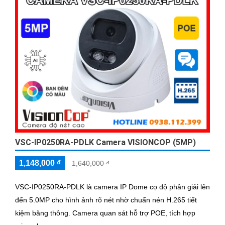
VSC-IP0250RA-PDLK Camera VISIONCOP (5MP)
1,148,000 ₫
1,640,000 ₫
VSC-IP0250RA-PDLK là camera IP Dome cọ độ phân giải lên
đến 5.0MP cho hình ảnh rõ nét nhờ chuẩn nén H.265 tiết
kiệm băng thông. Camera quan sát hỗ trợ POE, tích hợp