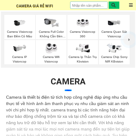
CAMERA GIÁ RẺ WIFI
Camera Visioncop
Camera Full Color
Camera Visioncop
Camera Quan Sát
Ban Đêm Có Màu
Không Cần Đèn
360
Visioncop
VisionCop
Camera IP
Camera Wifi
Camera Ip Thân Trụ
Camera Chip Sony
Visioncop
Visioncop
Kbvision
NIR KBvision
CAMERA
Camera là thiết bị điện tử tích hợp công nghệ đáp ứng nhu cầu
thực tế về hình ảnh âm thanh phục vụ nhu cầu giám sát an ninh
với chi phí hợp lý nhất. camera trang bị các tính năng hiện đại
như báo động chống trộm từ xa và tại chỗ camera còn có khả
năng lưu trữ dữ liệu hỗ trợ xem lại khi cần thiết. Với khả năng
giám sát từ xa mọi lúc mọi nơi camera mang đến sự tiện lợi giúp
quản lý và bảo vệ không gian sống một cách hiệu quả. Sự hiện