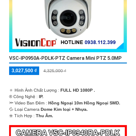
VSC-IP0950A-PDLK-PTZ Camera Mini PTZ 5.0MP
3,027,500 ₫
4,325,000 ₫
🔅 Hình Ành Chất Lượng :
FULL HD 1080P .
®️ Công Nghệ :
IP.
🔦 Video Ban Đêm :
Hồng Ngoại 10m Hồng Ngoại SMD.
💦 Loại Camera
Dome Kim loại + Nhựa.
️☣️ Tích Hợp :
Thu Âm.