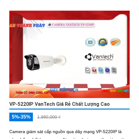
VP-5220IP VanTech Giá Rẻ Chất Lượng Cao
5%-35%
1,980,000 ₫
Camera giám sát cấp nguồn qua dây mạng VP-5220IP là