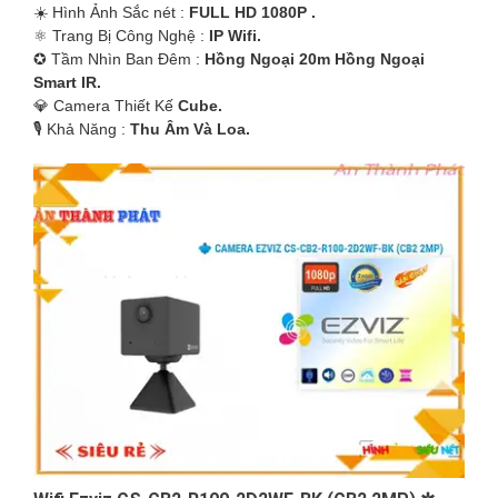
☀️ Hình Ảnh Sắc nét :
FULL HD 1080P .
⚛️ Trang Bị Công Nghệ :
IP Wifi.
✪ Tầm Nhìn Ban Đêm :
Hồng Ngoại 20m Hồng Ngoại
Smart IR.
💎 Camera Thiết Kế
Cube.
️🎙 Khả Năng :
Thu Âm Và Loa.
'