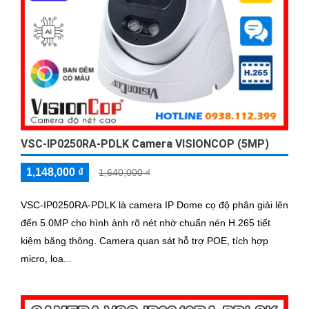
VSC-IP0250RA-PDLK Camera VISIONCOP (5MP)
1,148,000 ₫
1,640,000 ₫
VSC-IP0250RA-PDLK là camera IP Dome cọ độ phân giải lên
đến 5.0MP cho hình ảnh rõ nét nhờ chuẩn nén H.265 tiết
kiệm băng thông. Camera quan sát hỗ trợ POE, tích hợp
micro, loa...