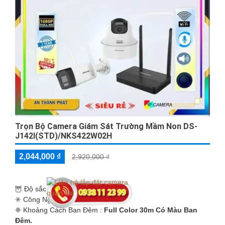
Trọn Bộ Camera Giám Sát Trường Mầm Non DS-
J142I(STD)/NKS422W02H
2,044,000 ₫
2,920,000 ₫
🦉 Độ sắc nét :
FULL HD 1080P .
✳️ Công Nghệ Camera :
IP Wifi.
❈ Khoảng Cách Ban Đêm :
Full Color 30m Có Màu Ban
Ðêm.