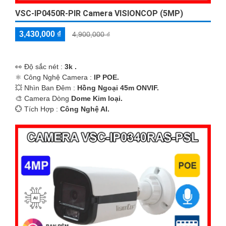
VSC-IP0450R-PIR Camera VISIONCOP (5MP)
3,430,000 ₫
4,900,000 ₫
️👀 Độ sắc nét :
3k .
⚛️ Công Nghệ Camera :
IP POE.
💥 Nhìn Ban Đêm :
Hồng Ngoại 45m ONVIF.
🎨 Camera Dòng
Dome Kim loại.
️💮 Tích Hợp :
Công Nghệ AI.