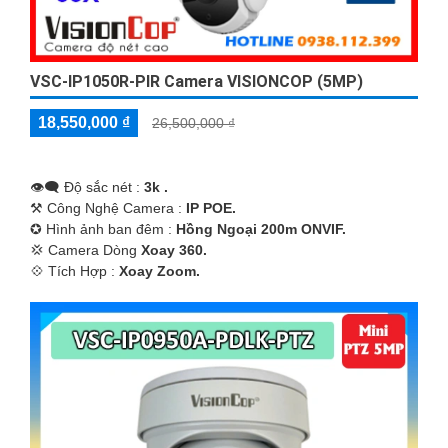
VSC-IP1050R-PIR Camera VISIONCOP (5MP)
18,550,000 ₫
26,500,000 ₫
👁️‍🗨 Độ sắc nét :
3k .
⚒ Công Nghệ Camera :
IP POE.
✪ Hình ảnh ban đêm :
Hồng Ngoại 200m ONVIF.
💢 Camera Dòng
Xoay 360.
️💠 Tích Hợp :
Xoay Zoom.