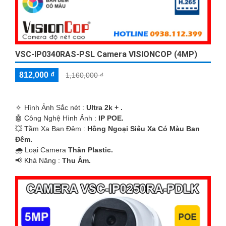
VSC-IP0340RAS-PSL Camera VISIONCOP (4MP)
812,000 ₫
1,160,000 ₫
🔅 Hình Ảnh Sắc nét :
Ultra 2k + .
🤖️ Công Nghệ Hình Ảnh :
IP POE.
💥 Tầm Xa Ban Đêm :
Hồng Ngoại Siêu Xa Có Màu Ban
Ðêm.
🌧️ Loại Camera
Thân Plastic.
️📢 Khả Năng :
Thu Âm.