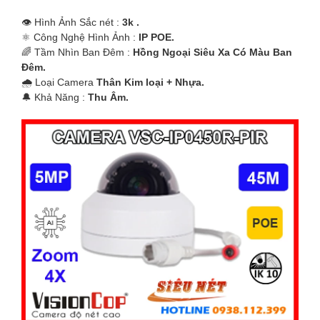
👁 Hình Ảnh Sắc nét :
3k .
⚛️ Công Nghệ Hình Ảnh :
IP POE.
🌈 Tầm Nhìn Ban Đêm :
Hồng Ngoại Siêu Xa Có Màu Ban
Ðêm.
🌧️ Loại Camera
Thân Kim loại + Nhựa.
️🔔 Khả Năng :
Thu Âm.