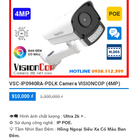
VSC-IP0940RA-PDLK Camera VISIONCOP (4MP)
910,000 ₫
1,300,000 ₫
👁️‍🗨 Hình ảnh chất lượng :
Ultra 2k + .
⚙ Sử dụng công nghệ :
IP POE.
💡 Tầm Nhìn Ban Đêm :
Hồng Ngoại Siêu Xa Có Màu Ban
Ðêm.