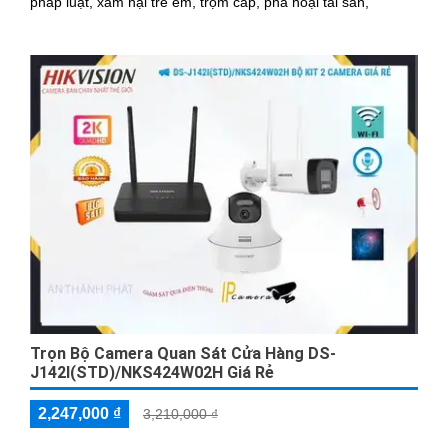
pháp luật, xâm hại trẻ em, trộm cắp, phá hoại tài sản,
Trọn Bộ Camera Quan Sát Cửa Hàng DS-
J142I(STD)/NKS424W02H Giá Rẻ
2,247,000 ₫
3,210,000 ₫