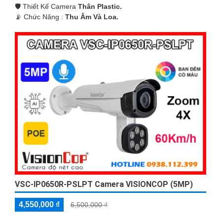
🛡 Thiết Kế Camera
Thân Plastic.
️📡 Chức Năng :
Thu Âm Và Loa.
VSC-IP0650R-PSLPT Camera VISIONCOP (5MP)
4,550,000 ₫
6,500,000 ₫