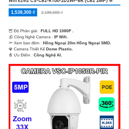
Wifi Ezviz CS-CB2-R100-2D2WF-BK (CB2 2MP) ✲
1,539,300 ₫
2,199,000 ₫
🦉 Độ Phân giải :
FULL HD 1080P .
🕉️ Công Nghệ Camera :
IP Wifi.
🔦 Xem ban đêm :
Hồng Ngoại 20m Hồng Ngoại SMD.
💎 Camera Thiết Kế
Dome Plastic.
️👮 Ưu Điểm :
Công Nghệ AI.