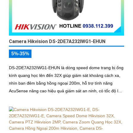
Camera Hikvision DS-2DE7A232IWG1-EHUN
5%-35%
DS-2DE7A232IWG1-EHUN là dòng speed dome trang bị ống
kính quang học lên đến 32X giúp giám sát khoảng cách xa,
nhìn ban đêm bằng hồng ngoại 200m, hỗ trợ tính năng
AcuSense nâng cao hiệu quả giám sát an ninh, có tốc độ lấy
nét cao nhờ công nghệ Self-learning