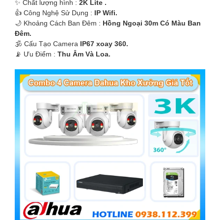
✨ Chất lượng hình :
2K Lite .
👍 Công Nghệ Sử Dụng :
IP Wifi.
🌙 Khoảng Cách Ban Đêm :
Hồng Ngoại 30m Có Màu Ban
Ðêm.
🕉️ Cấu Tạo Camera
IP67 xoay 360.
️📡 Ưu Điểm :
Thu Âm Và Loa.
'