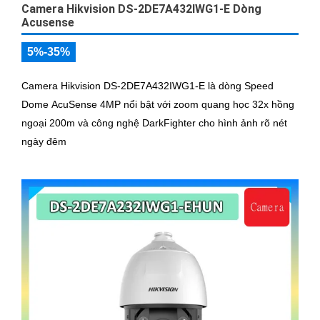
Camera Hikvision DS-2DE7A432IWG1-E Dòng
Acusense
5%-35%
Camera Hikvision DS-2DE7A432IWG1-E là dòng Speed
Dome AcuSense 4MP nổi bật với zoom quang học 32x hồng
ngoại 200m và công nghệ DarkFighter cho hình ảnh rõ nét
ngày đêm