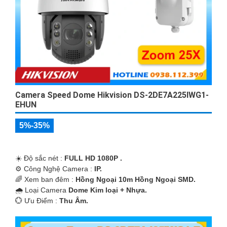
Camera Speed Dome Hikvision DS-2DE7A225IWG1-
EHUN
5%-35%
☀️ Độ sắc nét :
FULL HD 1080P .
⚙ Công Nghệ Camera :
IP.
🌈 Xem ban đêm :
Hồng Ngoại 10m Hồng Ngoại SMD.
🌧️ Loại Camera
Dome Kim loại + Nhựa.
️💮 Ưu Điểm :
Thu Âm.