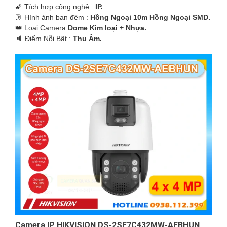
🌠 Tích hợp công nghệ :
IP.
🌛 Hình ảnh ban đêm :
Hồng Ngoại 10m Hồng Ngoại SMD.
👑 Loại Camera
Dome Kim loại + Nhựa.
️🔈 Điểm Nỗi Bật :
Thu Âm.
Camera IP HIKVISION DS-2SE7C432MW-AEBHUN