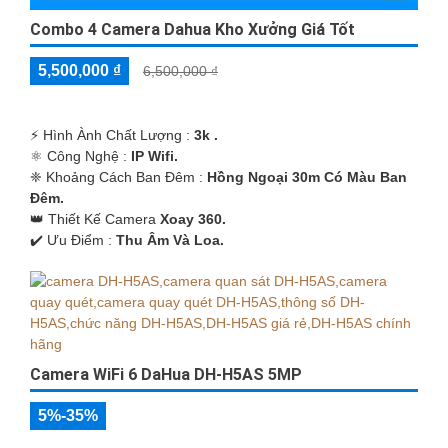
Combo 4 Camera Dahua Kho Xưởng Giá Tốt
5,500,000 ₫
6,500,000 ₫
️⚡ Hình Ành Chất Lượng :
3k .
⚛️ Công Nghệ :
IP Wifi.
❈ Khoảng Cách Ban Đêm :
Hồng Ngoại 30m Có Màu Ban
Ðêm.
👑 Thiết Kế Camera
Xoay 360.
️✔️ Ưu Điểm :
Thu Âm Và Loa.
Camera WiFi 6 DaHua DH-H5AS 5MP
5%-35%