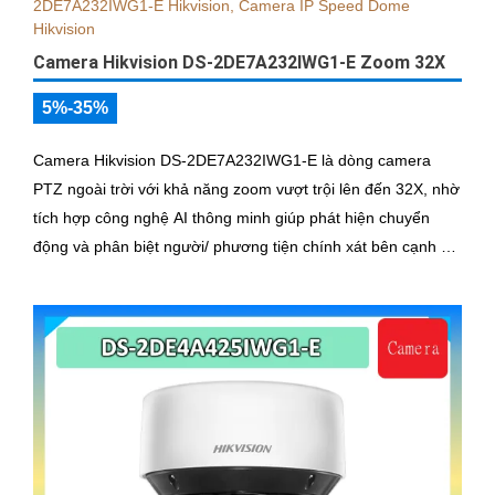
Camera Hikvision DS-2DE7A232IWG1-E Zoom 32X
5%-35%
Camera Hikvision DS-2DE7A232IWG1-E là dòng camera
PTZ ngoài trời với khả năng zoom vượt trội lên đến 32X, nhờ
tích hợp công nghệ AI thông minh giúp phát hiện chuyển
động và phân biệt người/ phương tiện chính xát bên cạnh đó
là c và loa dược tích hợp mang đến trãi nghiệm giám sát có
âm thanh