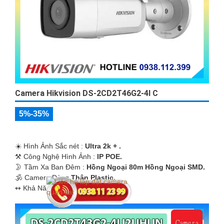
Camera Hikvision DS-2CD2T46G2-4I C
5%-35%
☀️ Hình Ảnh Sắc nét :
Ultra 2k + .
⚒ Công Nghệ Hình Ảnh :
IP POE.
🌛 Tầm Xa Ban Đêm :
Hồng Ngoại 80m Hồng Ngoại SMD.
🕉️ Camera Dòng
Thân Plastic.
️↭ Khả Năng :
Công Nghệ AI.