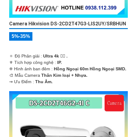
Camera Hikvision DS-2CD2T47G3-LIS2UY/SRBHUN
5%-35%
🔅 Độ Phân giải :
Ultra 4k 👍🏾 .
⚜️ Tích hợp công nghệ :
IP.
❈ Hình ảnh ban đêm :
Hồng Ngoại 60m Hồng Ngoại SMD.
🎨 Mẫu Camera
Thân Kim loại + Nhựa.
️⇝ Ưu Điểm :
Thu Âm.