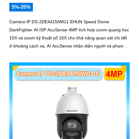
5%-35%
Camera IP DS-2DE4415IWG1-EHUN Speed Dome
DarkFighter AI-ISP AcuSense 4MP tích hợp zoom quang học
15X và zoom kỹ thuật số 16X cho khả năng quan sát chi tiết
ở khoảng cách xa, AI AcuSense nhận diện người và phương
tiện hỗ trợ chụp đồng thời tối đa 5 khuôn mặt