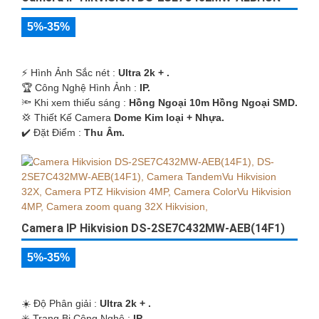
5%-35%
️⚡ Hình Ảnh Sắc nét :
Ultra 2k + .
🏆 Công Nghệ Hình Ảnh :
IP.
🔦 Khi xem thiếu sáng :
Hồng Ngoại 10m Hồng Ngoại SMD.
💢 Thiết Kế Camera
Dome Kim loại + Nhựa.
️✔️ Đặt Điểm :
Thu Âm.
Camera IP Hikvision DS-2SE7C432MW-AEB(14F1)
5%-35%
☀️ Độ Phân giải :
Ultra 2k + .
✳️ Trang Bị Công Nghệ :
IP.