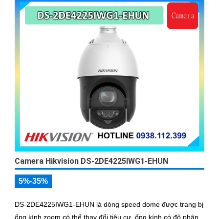
Camera Hikvision DS-2DE4225IWG1-EHUN
5%-35%
DS-2DE4225IWG1-EHUN là dòng speed dome được trang bị
ống kính zoom có thể thay đổi tiêu cự, ống kính có độ phân