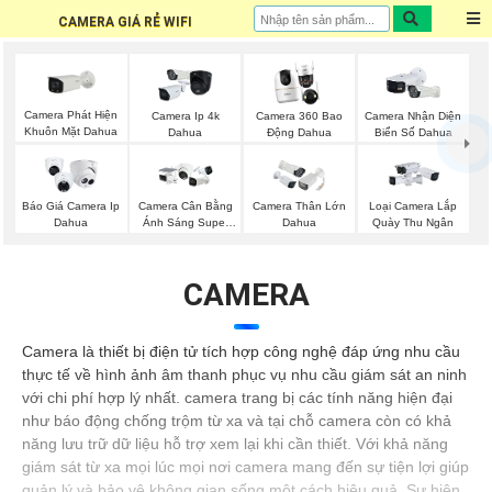
CAMERA GIÁ RẺ WIFI
Camera Phát Hiện
Camera Ip 4k
Camera 360 Bao
Camera Nhận Diện
Khuôn Mặt Dahua
Dahua
Động Dahua
Biển Số Dahua
Báo Giá Camera Ip
Camera Cân Bằng
Camera Thân Lớn
Loại Camera Lắp
Dahua
Ánh Sáng Super
Dahua
Quày Thu Ngân
Adapt
CAMERA
Camera là thiết bị điện tử tích hợp công nghệ đáp ứng nhu cầu
thực tế về hình ảnh âm thanh phục vụ nhu cầu giám sát an ninh
với chi phí hợp lý nhất. camera trang bị các tính năng hiện đại
như báo động chống trộm từ xa và tại chỗ camera còn có khả
năng lưu trữ dữ liệu hỗ trợ xem lại khi cần thiết. Với khả năng
giám sát từ xa mọi lúc mọi nơi camera mang đến sự tiện lợi giúp
quản lý và bảo vệ không gian sống một cách hiệu quả. Sự hiện