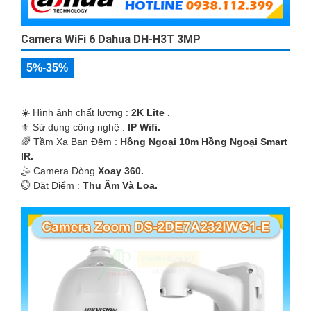
Camera WiFi 6 Dahua DH-H3T 3MP
5%-35%
☀️ Hình ảnh chất lượng :
2K Lite .
⚜️ Sử dụng công nghệ :
IP Wifi.
🌈 Tầm Xa Ban Đêm :
Hồng Ngoại 10m Hồng Ngoại Smart
IR.
🤹 Camera Dòng
Xoay 360.
️💮 Đặt Điểm :
Thu Âm Và Loa.