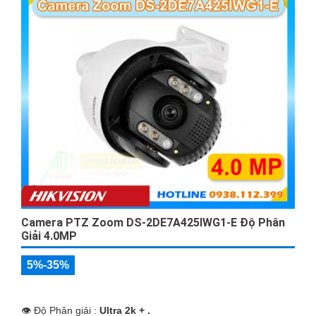
Camera PTZ Zoom DS-2DE7A425IWG1-E Độ Phân
Giải 4.0MP
5%-35%
👁 Độ Phân giải :
Ultra 2k + .