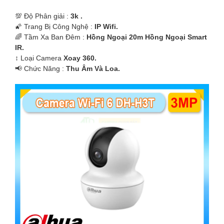
💯 Độ Phân giải :
3k .
🌠 Trang Bị Công Nghệ :
IP Wifi.
🌈 Tầm Xa Ban Đêm :
Hồng Ngoại 20m Hồng Ngoại Smart
IR.
↕️ Loại Camera
Xoay 360.
️📢 Chức Năng :
Thu Âm Và Loa.