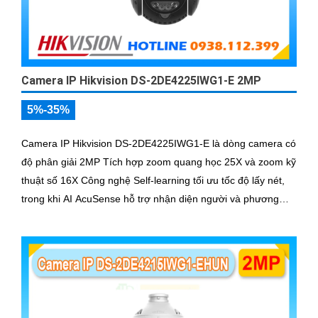
Camera IP Hikvision DS-2DE4225IWG1-E 2MP
5%-35%
Camera IP Hikvision DS-2DE4225IWG1-E là dòng camera có
độ phân giải 2MP Tích hợp zoom quang học 25X và zoom kỹ
thuật số 16X Công nghệ Self-learning tối ưu tốc độ lấy nét,
trong khi AI AcuSense hỗ trợ nhận diện người và phương
tiện, chụp tối đa 5 khuôn mặt đồng thời