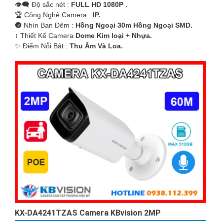
👁️‍🗨 Độ sắc nét :
FULL HD 1080P .
🏆 Công Nghệ Camera :
IP.
🌚 Nhìn Ban Đêm :
Hồng Ngoại 30m Hồng Ngoại SMD.
↕️ Thiết Kế Camera
Dome Kim loại + Nhựa.
️✨ Điểm Nỗi Bật :
Thu Âm Và Loa.
'
KX-DA4241TZAS Camera KBvision 2MP