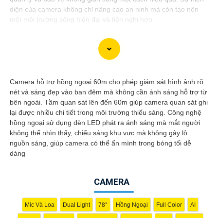
diện của camera không chỉ nâng cao an ninh mà còn tạo nên
một môi trường sống hiện đại và tiện nghi hơn.
Dạ vâng, dưới đây là một mẫu tư vấn cho việc giới thiệu
Camera Giá Rẻ Thiết Bị An Ninh Chính Hãng Chuyên Nghiệp
Camera hỗ trợ hồng ngoại 60m cho phép giám sát hình ảnh rõ
cho dự án của bạn:
nét và sáng đẹp vào ban đêm mà không cần ánh sáng hỗ trợ từ
bên ngoài. Tầm quan sát lên đến 60m giúp camera quan sát ghi
Camera Giá Rẻ Thiết Bị An Ninh Chính Hãng Chuyên Nghiệp
lại được nhiều chi tiết trong môi trường thiếu sáng. Công nghệ
cho Dự Án
hồng ngoại sử dụng đèn LED phát ra ánh sáng mà mắt người
Chào quý khách hàng,
không thể nhìn thấy, chiếu sáng khu vực mà không gây lộ
Chúng tôi xin giới thiệu đến quý khách hàng dòng sản phẩm
nguồn sáng, giúp camera có thể ẩn mình trong bóng tối dễ
Camera Giá Rẻ Thiết Bị An Ninh Chính Hãng Chuyên Nghiệp,
dàng
đáp ứng nhu cầu an ninh và giám sát cho dự án của quý khách
một cách hiệu quả, tin cậy và tiết kiệm.
CAMERA
Ưu điểm của dòng sản phẩm:〗
1:
Giá cả hợp lý: Camera giá rẻ
nhưng vẫn
tin tưởng
chất lượng và hiệu suất làm việc.👩‍🌾
2:
Chất lượng chính hãng: Sản phẩm được chọn lọc từ các nhà
Mic Và Loa
Dual Light
78°
Hồng Ngoại
Full Color
AI
sản xuất uy tín, cam kết chất lượng chính hãng.
3:
Chuyên