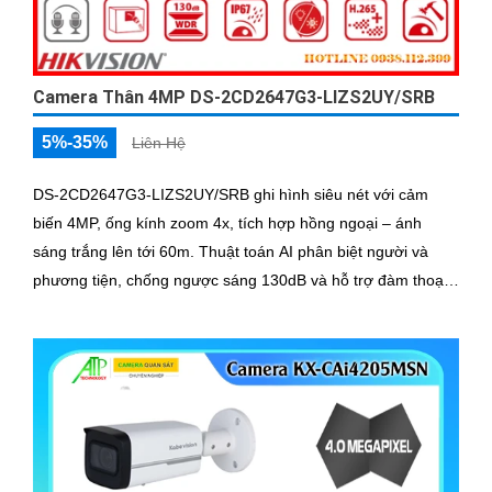
Camera Thân 4MP DS-2CD2647G3-LIZS2UY/SRB
5%-35%
Liên Hệ
DS-2CD2647G3-LIZS2UY/SRB ghi hình siêu nét với cảm
biến 4MP, ống kính zoom 4x, tích hợp hồng ngoại – ánh
sáng trắng lên tới 60m. Thuật toán AI phân biệt người và
phương tiện, chống ngược sáng 130dB và hỗ trợ đàm thoại
hai chiều, phù hợp giám sát ngoài trời chống nước IP67