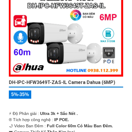
DH-IPC-HFW3649T-ZAS-IL Camera Dahua (6MP)
5%-35%
️⚡ Độ Phân giải :
Ultra 3k + Sắc Nét .
®️ Tích hợp công nghệ :
IP POE.
🌙 Video Ban Đêm :
Full Color 60m Có Màu Ban Ðêm.
👑 Camera Thiết Kế
Thân Kim loại.