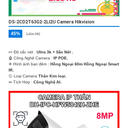
DS-2CD2T63G2-2LI2U Camera Hikvision
45%
Liên Hệ
️👀 Độ sắc nét :
Ultra 3k + Sắc Nét .
🤖️ Công Nghệ Camera :
IP POE.
❈ Hình ảnh ban đêm :
Hồng Ngoại 60m Hồng Ngoại Smart
IR.
💦 Loại Camera
Thân Kim loại.
️↭ Tích Hợp :
Công Nghệ AI.