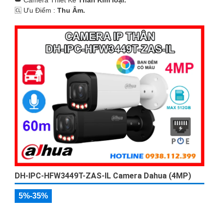
️🆑 Ưu Điểm :
Thu Âm.
DH-IPC-HFW3449T-ZAS-IL Camera Dahua (4MP)
5%-35%