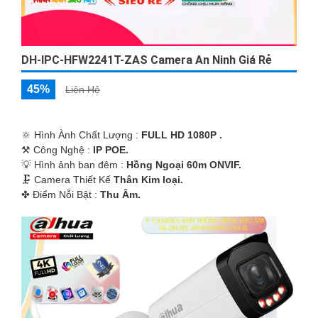
DH-IPC-HFW2241T-ZAS Camera An Ninh Giá Rẻ
45%
Liên Hệ
🔆 Hình Ành Chất Lượng :
FULL HD 1080P .
⚒ Công Nghệ :
IP POE.
💡 Hình ảnh ban đêm :
Hồng Ngoại 60m ONVIF.
🗜️ Camera Thiết Kế
Thân Kim loại.
️✤ Điểm Nỗi Bật :
Thu Âm.