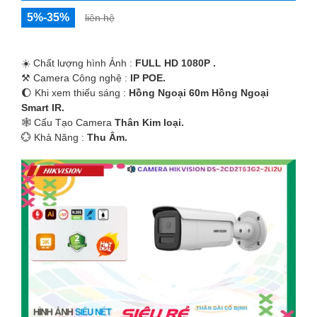
5%-35%
liên hệ
☀️ Chất lượng hình Ảnh :
FULL HD 1080P .
⚒ Camera Công nghệ :
IP POE.
🌔 Khi xem thiếu sáng :
Hồng Ngoại 60m Hồng Ngoại
Smart IR.
🕸️ Cấu Tạo Camera
Thân Kim loại.
️💮 Khả Năng :
Thu Âm.