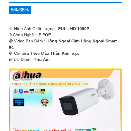
5%-35%
🔆 Hình Ành Chất Lượng :
FULL HD 1080P .
®️ Công Nghệ :
IP POE.
🔴 Video Ban Đêm :
Hồng Ngoại 60m Hồng Ngoại Smart
IR.
💎 Camera Theo Mẫu
Thân Kim loại.
️✔️ Ưu Điểm :
Thu Âm.