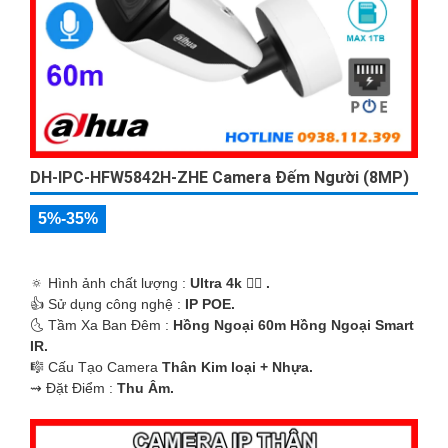
DH-IPC-HFW5842H-ZHE Camera Đếm Người (8MP)
5%-35%
🔅 Hình ảnh chất lượng :
Ultra 4k 👍🏾 .
👍 Sử dụng công nghệ :
IP POE.
🌜 Tầm Xa Ban Đêm :
Hồng Ngoại 60m Hồng Ngoại Smart
IR.
🎼️ Cấu Tạo Camera
Thân Kim loại + Nhựa.
️⇝ Đặt Điểm :
Thu Âm.