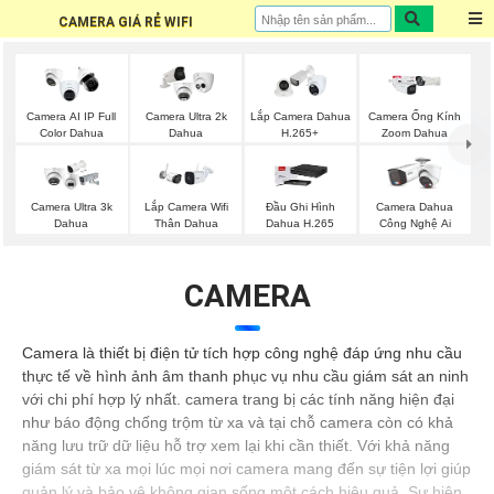
CAMERA GIÁ RẺ WIFI
Camera AI IP Full
Camera Ultra 2k
Lắp Camera Dahua
Camera Ống Kính
Color Dahua
Dahua
H.265+
Zoom Dahua
Camera Ultra 3k
Lắp Camera Wifi
Đầu Ghi Hình
Camera Dahua
Dahua
Thân Dahua
Dahua H.265
Công Nghệ Ai
CAMERA
Camera là thiết bị điện tử tích hợp công nghệ đáp ứng nhu cầu
thực tế về hình ảnh âm thanh phục vụ nhu cầu giám sát an ninh
với chi phí hợp lý nhất. camera trang bị các tính năng hiện đại
như báo động chống trộm từ xa và tại chỗ camera còn có khả
năng lưu trữ dữ liệu hỗ trợ xem lại khi cần thiết. Với khả năng
giám sát từ xa mọi lúc mọi nơi camera mang đến sự tiện lợi giúp
quản lý và bảo vệ không gian sống một cách hiệu quả. Sự hiện