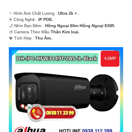
✨ Hình Ành Chất Lượng :
Ultra 2k + .
✳️ Công Nghệ :
IP POE.
🌙 Nhìn Ban Đêm :
Hồng Ngoại 60m Hồng Ngoại EXIR.
🎨 Camera Theo Mẫu
Thân Kim loại.
️💎 Tích Hợp :
Thu Âm.