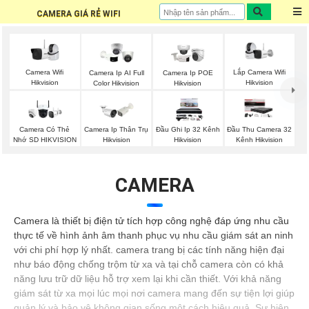
CAMERA GIÁ RẺ WIFI
Camera Wifi
Lắp Camera Wifi
Camera Ip AI Full
Camera Ip POE
Hikvision
Hikvision
Color Hikvision
Hikvision
Camera Có Thẻ
Camera Ip Thân Trụ
Đầu Ghi Ip 32 Kênh
Đầu Thu Camera 32
Nhớ SD HIKVISION
Hikvision
Hikvision
Kênh Hikvision
CAMERA
Camera là thiết bị điện tử tích hợp công nghệ đáp ứng nhu cầu
thực tế về hình ảnh âm thanh phục vụ nhu cầu giám sát an ninh
với chi phí hợp lý nhất. camera trang bị các tính năng hiện đại
như báo động chống trộm từ xa và tại chỗ camera còn có khả
năng lưu trữ dữ liệu hỗ trợ xem lại khi cần thiết. Với khả năng
giám sát từ xa mọi lúc mọi nơi camera mang đến sự tiện lợi giúp
quản lý và bảo vệ không gian sống một cách hiệu quả. Sự hiện