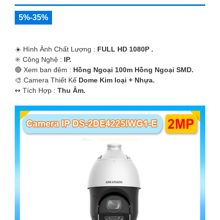
5%-35%
☀️ Hình Ành Chất Lượng :
FULL HD 1080P .
✳️ Công Nghệ :
IP.
🔴 Xem ban đêm :
Hồng Ngoại 100m Hồng Ngoại SMD.
🎨 Camera Thiết Kế
Dome Kim loại + Nhựa.
️↭ Tích Hợp :
Thu Âm.