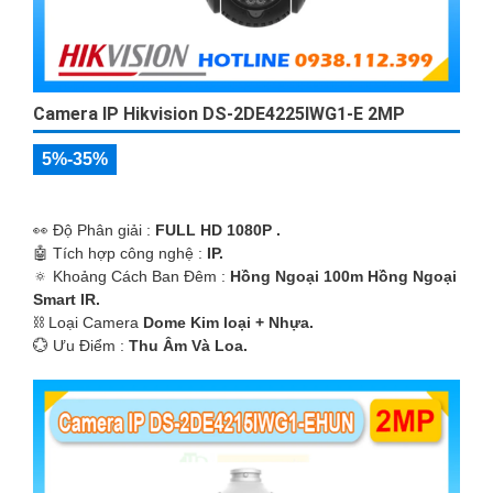
Camera IP Hikvision DS-2DE4225IWG1-E 2MP
5%-35%
️👀 Độ Phân giải :
FULL HD 1080P .
🤖️ Tích hợp công nghệ :
IP.
🔅 Khoảng Cách Ban Đêm :
Hồng Ngoại 100m Hồng Ngoại
Smart IR.
⛓ Loại Camera
Dome Kim loại + Nhựa.
️💮 Ưu Điểm :
Thu Âm Và Loa.