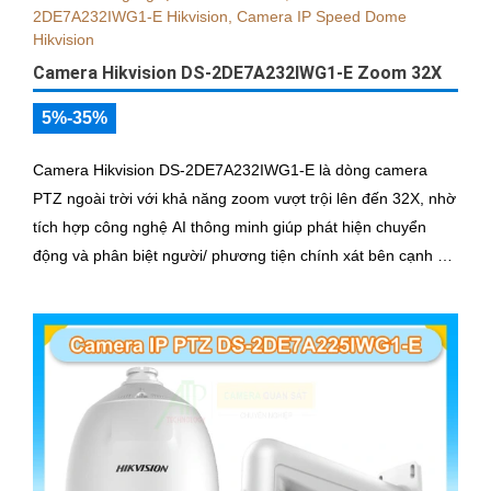
Camera Hikvision DS-2DE7A232IWG1-E Zoom 32X
5%-35%
Camera Hikvision DS-2DE7A232IWG1-E là dòng camera
PTZ ngoài trời với khả năng zoom vượt trội lên đến 32X, nhờ
tích hợp công nghệ AI thông minh giúp phát hiện chuyển
động và phân biệt người/ phương tiện chính xát bên cạnh đó
là c và loa dược tích hợp mang đến trãi nghiệm giám sát có
âm thanh