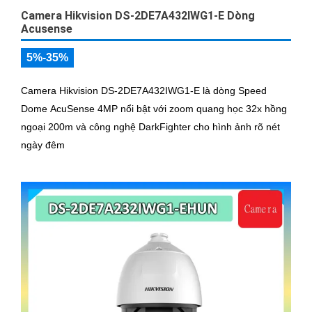
Camera Hikvision DS-2DE7A432IWG1-E Dòng
Acusense
5%-35%
Camera Hikvision DS-2DE7A432IWG1-E là dòng Speed
Dome AcuSense 4MP nổi bật với zoom quang học 32x hồng
ngoại 200m và công nghệ DarkFighter cho hình ảnh rõ nét
ngày đêm