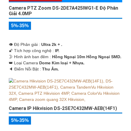
Camera PTZ Zoom DS-2DE7A425IWG1-E Độ Phân
Giải 4.0MP
5%-35%
👁 Độ Phân giải :
Ultra 2k + .
🌠 Tích hợp công nghệ :
IP.
🌛 Hình ảnh ban đêm :
Hồng Ngoại 10m Hồng Ngoại SMD.
👑 Loại Camera
Dome Kim loại + Nhựa.
️🔈 Điểm Nỗi Bật :
Thu Âm.
Camera IP Hikvision DS-2SE7C432MW-AEB(14F1)
5%-35%