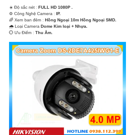
☀️ Độ sắc nét :
FULL HD 1080P .
⚙ Công Nghệ Camera :
IP.
🌈 Xem ban đêm :
Hồng Ngoại 10m Hồng Ngoại SMD.
🌧️ Loại Camera
Dome Kim loại + Nhựa.
️💮 Ưu Điểm :
Thu Âm.
'