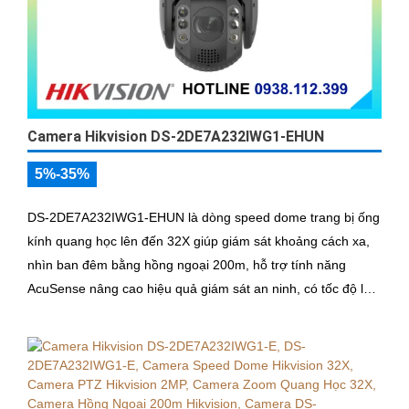
Camera Hikvision DS-2DE7A232IWG1-EHUN
5%-35%
DS-2DE7A232IWG1-EHUN là dòng speed dome trang bị ống
kính quang học lên đến 32X giúp giám sát khoảng cách xa,
nhìn ban đêm bằng hồng ngoại 200m, hỗ trợ tính năng
AcuSense nâng cao hiệu quả giám sát an ninh, có tốc độ lấy
nét cao nhờ công nghệ Self-learning