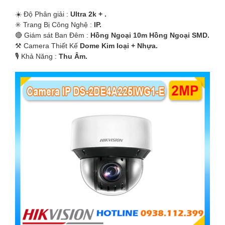
☀️ Độ Phân giải :
Ultra 2k + .
✳️ Trang Bị Công Nghệ :
IP.
🔴 Giám sát Ban Đêm :
Hồng Ngoại 10m Hồng Ngoại SMD.
⚒ Camera Thiết Kế
Dome Kim loại + Nhựa.
️🎙 Khả Năng :
Thu Âm.