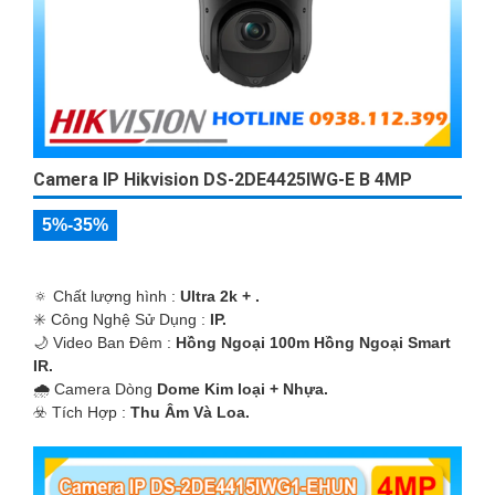
Camera IP Hikvision DS-2DE4425IWG-E B 4MP
5%-35%
🔅 Chất lượng hình :
Ultra 2k + .
✳️ Công Nghệ Sử Dụng :
IP.
🌙 Video Ban Đêm :
Hồng Ngoại 100m Hồng Ngoại Smart
IR.
🌧️ Camera Dòng
Dome Kim loại + Nhựa.
️☣️ Tích Hợp :
Thu Âm Và Loa.