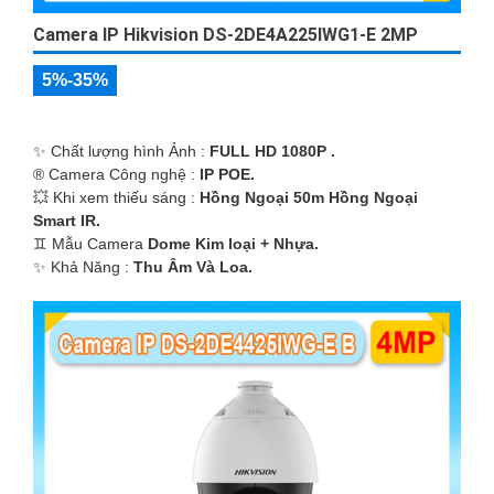
Camera IP Hikvision DS-2DE4A225IWG1-E 2MP
5%-35%
✨ Chất lượng hình Ảnh :
FULL HD 1080P .
®️ Camera Công nghệ :
IP POE.
💥 Khi xem thiếu sáng :
Hồng Ngoại 50m Hồng Ngoại
Smart IR.
♊ Mẫu Camera
Dome Kim loại + Nhựa.
️✨ Khả Năng :
Thu Âm Và Loa.