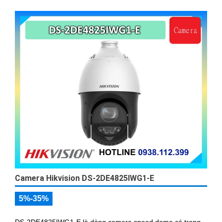
Camera Hikvision DS-2DE4825IWG1-E
5%-35%
DS-2DE4825IWG1-E là dòng camera speed dome có trang