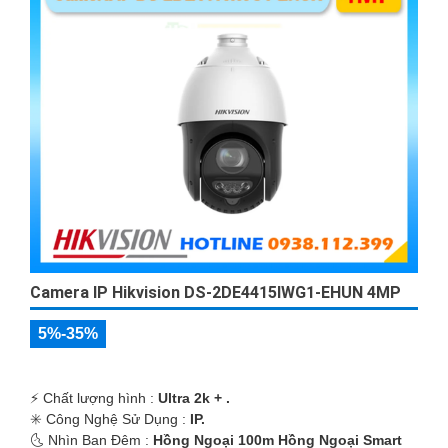
Camera IP Hikvision DS-2DE4415IWG1-EHUN 4MP
5%-35%
️⚡ Chất lượng hình :
Ultra 2k + .
✳️ Công Nghệ Sử Dụng :
IP.
🌜 Nhìn Ban Đêm :
Hồng Ngoại 100m Hồng Ngoại Smart