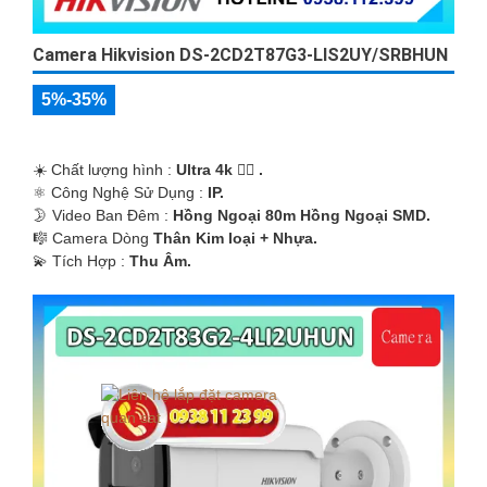
Camera Hikvision DS-2CD2T87G3-LIS2UY/SRBHUN
5%-35%
☀️ Chất lượng hình :
Ultra 4k 👍🏾 .
⚛️ Công Nghệ Sử Dụng :
IP.
🌛 Video Ban Đêm :
Hồng Ngoại 80m Hồng Ngoại SMD.
🎼️ Camera Dòng
Thân Kim loại + Nhựa.
️💫 Tích Hợp :
Thu Âm.