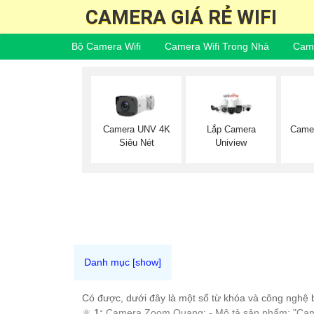
CAMERA GIÁ RẺ WIFI
Bộ Camera Wifi
Camera Wifi Trong Nhà
Came
Came
Camera UNV 4K
Lắp Camera
Siêu Nét
Uniview
Có được, dưới đây là một số từ khóa và công nghệ
⚛️
1:
Camera Zoom Quang: - Mô tả sản phẩm: "Camer