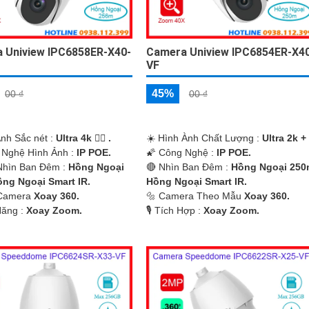
 Uniview IPC6858ER-X40-
Camera Uniview IPC6854ER-X4
VF
45%
00 ₫
00 ₫
Ảnh Sắc nét :
Ultra 4k 👍🏾 .
☀️ Hình Ành Chất Lượng :
Ultra 2k + 
 Nghệ Hình Ảnh :
IP POE.
🌠 Công Nghệ :
IP POE.
hìn Ban Đêm :
Hồng Ngoại
🔴 Nhìn Ban Đêm :
Hồng Ngoại 250
ng Ngoại Smart IR.
Hồng Ngoại Smart IR.
i Camera
Xoay 360.
🔩 Camera Theo Mẫu
Xoay 360.
Năng :
Xoay Zoom.
️🎙 Tích Hợp :
Xoay Zoom.