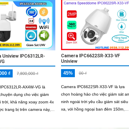
thanh, nhìn ban đêm bằng hồng ngoạ
khoảng cách 30m
Camera IPC6622SR-X33-VF
 Uniview IPC6312LR-
Uniview
VG
45%
00 ₫
000 ₫
7,800,000 ₫
Camera IPC6622SR-X33-VF là lựa
 IPC6312LR-AX4W-VG là
chọn hoàng hảo cho việc giám sát a
chuyện dụng cho việc giám
ninh ngoài trời yêu cầu giám sát siêu
i trời, khả năng xoay zoom 4x
xa, với hồng ngoại ban đêm 150m,
c trang bị trên camera này,
ống kính có thể zoom quang học 33x
 loa giúp đàm thoại 2 chiều,
có thể ngăn chăn xâm nhập, đếm
n đêm bằng hồng ngoại Smart