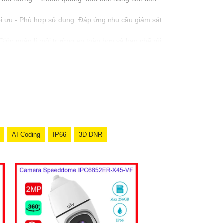
i ưu.- Phù hợp sử dụng: Đáp ứng nhu cầu giám sát
Giúp quản lí môi trường an toàn hơn và hạn chế rủi
g nghệ phù hợp với nhu cầu sử dụng của đối tượng
AI Coding
IP66
3D DNR