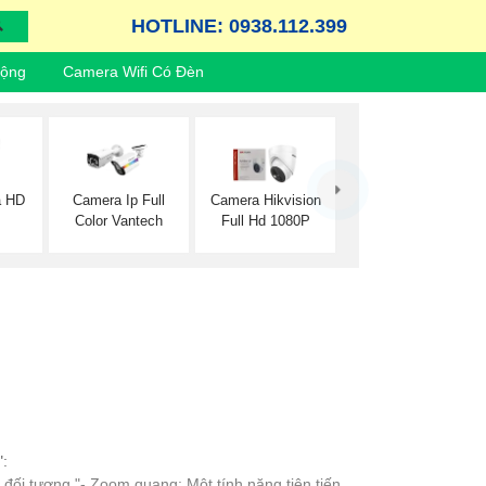
HOTLINE: 0938.112.399
Động
Camera Wifi Có Đèn
a HD
Camera Ip Full
Camera Hikvision
Color Vantech
Full Hd 1080P
":
 tượng."- Zoom quang: Một tính năng tiên tiến