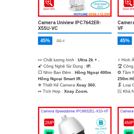
Camera Uniview IPC7642ER-
Camera
X55U-VC
VF
45%
45%
00 ₫
️👀 Chất lượng hình :
Ultra 2k + .
️⚡ Hình 
'
🌠 Công Nghệ Sử Dụng :
IP.
🏆 Công
💥 Nhìn Ban Đêm :
Hồng Ngoại 400m
❂ Tầm N
Hồng Ngoại Smart IR.
250m Hồ
❄ Thiết Kế Camera
Xoay 360.
🗜️ Loạ
️↭ Tích Hợp :
Xoay Zoom.
️🆑 Khả 