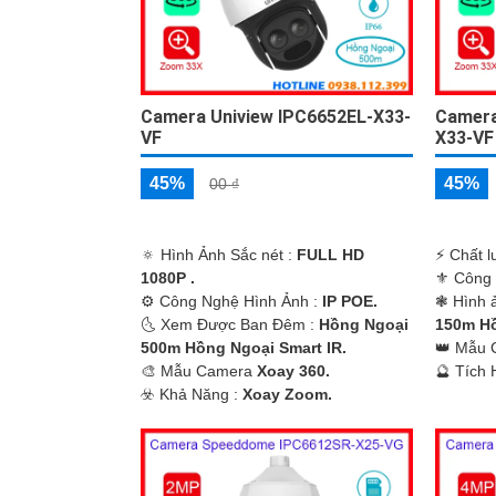
Camera Uniview IPC6652EL-X33-
Camera
VF
X33-VF
45%
45%
00 ₫
🔅 Hình Ảnh Sắc nét :
FULL HD
️⚡ Chất 
1080P .
⚜️ Công
⚙ Công Nghệ Hình Ảnh :
IP POE.
❃ Hình 
🌜 Xem Được Ban Đêm :
Hồng Ngoại
150m Hồ
500m Hồng Ngoại Smart IR.
👑 Mẫu
🎨 Mẫu Camera
Xoay 360.
️🔮 Tích
️☣️ Khả Năng :
Xoay Zoom.