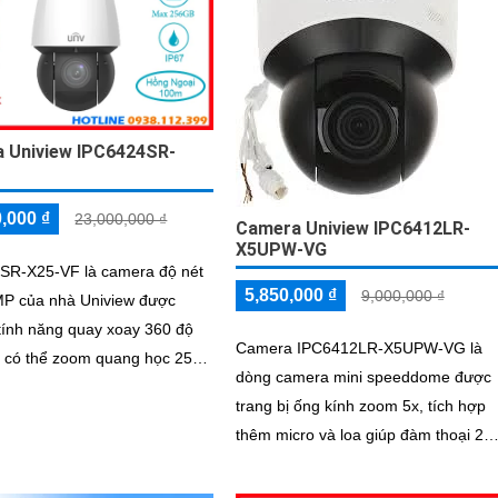
 Uniview IPC6424SR-
,000 ₫
23,000,000 ₫
Camera Uniview IPC6412LR-
X5UPW-VG
SR-X25-VF là camera độ nét
5,850,000 ₫
9,000,000 ₫
MP của nhà Uniview được
 tính năng quay xoay 360 độ
Camera IPC6412LR-X5UPW-VG là
h có thể zoom quang học 25x,
dòng camera mini speeddome được
năng chống nước IP 67 và
trang bị ống kính zoom 5x, tích hợp
 đập IK 10, có thể hoạt động
thêm micro và loa giúp đàm thoại 2
 nhờ khe cắm thẻ nhớ 256GB
chiều trực tiếp thông qua camera, có
thể báo động chủ động bằng âm