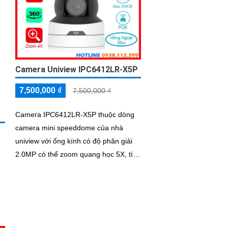
Camera Uniview IPC6412LR-X5P
7,500,000 ₫
7,500,000 ₫
Camera IPC6412LR-X5P thuộc dòng
camera mini speeddome của nhà
uniview với ống kính có độ phân giải
2.0MP có thể zoom quang học 5X, tích
hợp micro giúp thi âm, nhìn ban đêm
bằng hồng ngoại smart ir 30m, có thể
hoạt động độc lập nhờ khe cắm thẻ
nhớ 256GB