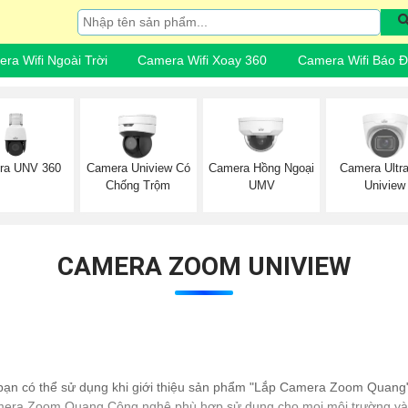
ra Wifi Ngoài Trời
Camera Wifi Xoay 360
Camera Wifi Báo 
ra UNV 360
Camera Uniview Có
Camera Hồng Ngoại
Camera Ultr
Chống Trộm
UMV
Uniview
CAMERA ZOOM UNIVIEW
 bạn có thể sử dụng khi giới thiệu sản phẩm "Lắp Camera Zoom Quang
a Zoom Quang Công nghệ phù hợp sử dụng cho mọi môi trường và đối