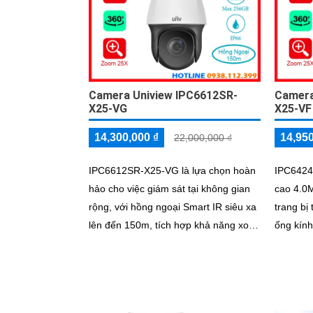
Camera Uniview IPC6612SR-
Camera
X25-VG
X25-VF
14,300,000 ₫
14,950
22,000,000 ₫
IPC6612SR-X25-VG là lựa chọn hoàn
IPC6424
hảo cho việc giám sát tại không gian
cao 4.0
rộng, với hồng ngoại Smart IR siêu xa
trang bị
lên đến 150m, tích hợp khả năng xoay
ống kín
360 độ và ống kính có thể zoom 25x,
có khả 
trang bị khả năng chống ngược sáng
chống va
WDR 120db, trang bị nhiều tính năng
độc lập
thông minh