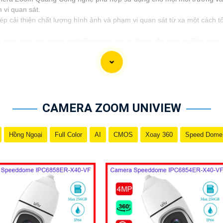
vi quan sát.
ải thiện chất lượng hình ảnh và phạm vi quan sát từ xa một cách tố
 hoặc tích hợp trong hệ thống giám sát tự động.- An toàn và Bảo mật: 
giới thiệu sản phẩm hoặc thông tin mô tả cho Camera Zoom Quang Côn
CAMERA ZOOM UNIVIEW
Hồng Ngoại
Full Color
AI
CMOS
Xoay 360
Speed Dome