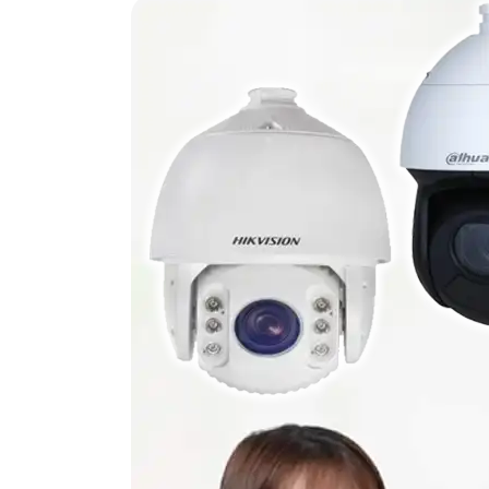
IR với k
độc lập nhờ khe cắm thẻ nhớ 256GB
chuẩn n