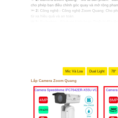
cho phép bạn điều chỉnh góc quay và mở rộng phạm 
🔦
2:
Công nghệ:- Công nghệ Zoom Quang: Cho phép c
từ xa hiệu quả và an toàn.
₩
3:
Sự hướng:- Sử dụng Linh hoạt: Thiết bị độc lập
ro cho các hoạt động.
Bạn có thể sử dụng những từ khóa này để tạo bài 
mục tiêu. Chúc bạn thành công!
Mic Và Loa
Dual Light
78°
Lắp Camera Zoom Quang