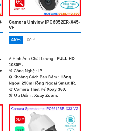
0-
Camera Uniview IPC6852ER-X45-
VF
45%
00 ₫
.
️⚡ Hình Ành Chất Lượng :
FULL HD
1080P .
m
⚒ Công Nghệ :
IP.
❂ Khoảng Cách Ban Đêm :
Hồng
Ngoại 250m Hồng Ngoại Smart IR.
🎨 Camera Thiết Kế
Xoay 360.
️⌘ Ưu Điểm :
Xoay Zoom.