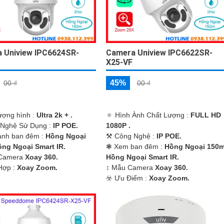
 Uniview IPC6624SR-
Camera Uniview IPC6622SR-
X25-VF
45%
00 ₫
00 ₫
lượng hình :
Ultra 2k + .
🔅 Hình Ành Chất Lượng :
FULL HD
 Nghệ Sử Dụng :
IP POE.
1080P .
ảnh ban đêm :
Hồng Ngoại
⚒ Công Nghệ :
IP POE.
ng Ngoại Smart IR.
❃ Xem ban đêm :
Hồng Ngoại 150
 Camera
Xoay 360.
Hồng Ngoại Smart IR.
 Hợp :
Xoay Zoom.
↕️ Mẫu Camera
Xoay 360.
️☣️ Ưu Điểm :
Xoay Zoom.