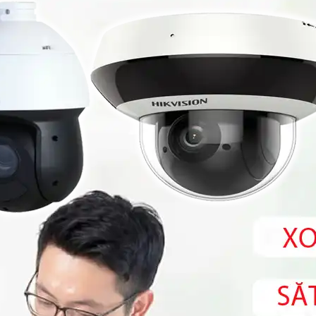
người, chụp khuôn mặt, chuẩn nén
hoảng cách lên đến 50m,
hình ảnh Ultra265/H.265/H
én Ultra265/H.265/H