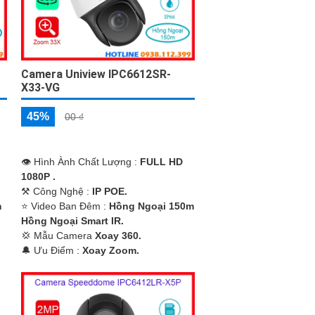
Camera Uniview IPC6612SR-
X33-VG
45%
00 ₫
👁 Hình Ành Chất Lượng :
FULL HD
1080P .
⚒ Công Nghệ :
IP POE.
m
⭐ Video Ban Đêm :
Hồng Ngoại 150m
Hồng Ngoại Smart IR.
💢 Mẫu Camera
Xoay 360.
️🔔 Ưu Điểm :
Xoay Zoom.