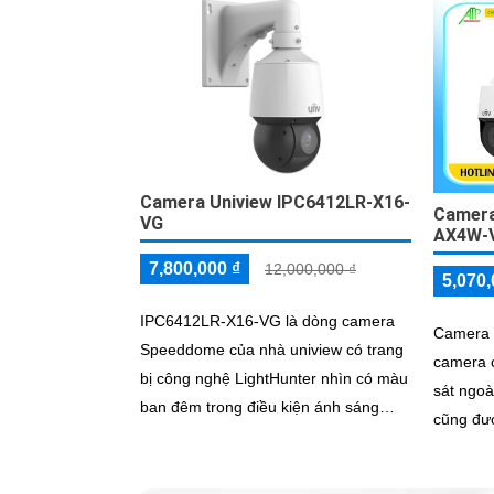
Camera Uniview IPC6412LR-X16-
Camera
VG
AX4W-
7,800,000 ₫
12,000,000 ₫
5,070,
IPC6412LR-X16-VG là dòng camera
Camera
Speeddome của nhà uniview có trang
camera 
bị công nghệ LightHunter nhìn có màu
sát ngoà
ban đêm trong điều kiện ánh sáng
cũng đượ
yếu, với ống kính có thể zoom quang
micro và
học 16x, với chức năng Auto tracking
nhìn ba
giúp theo dõi người, có thể hoạt động