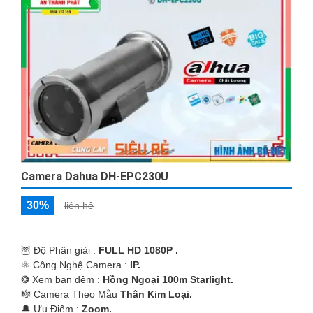
Camera Dahua DH-EPC230U
30%
liên hệ
🦉 Độ Phân giải :
FULL HD 1080P .
⚛️ Công Nghệ Camera :
IP.
❂ Xem ban đêm :
Hồng Ngoại 100m Starlight.
🎼️ Camera Theo Mẫu
Thân Kim Loại.
️🔔 Ưu Điểm :
Zoom.