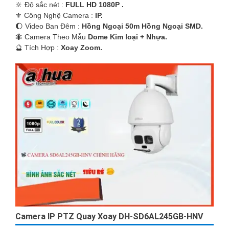
🔆 Độ sắc nét :
FULL HD 1080P .
⚜️ Công Nghệ Camera :
IP.
🌔 Video Ban Đêm :
Hồng Ngoại 50m Hồng Ngoại SMD.
🐜 Camera Theo Mẫu
Dome Kim loại + Nhựa.
️🔮 Tích Hợp :
Xoay Zoom.
Camera IP PTZ Quay Xoay DH-SD6AL245GB-HNV