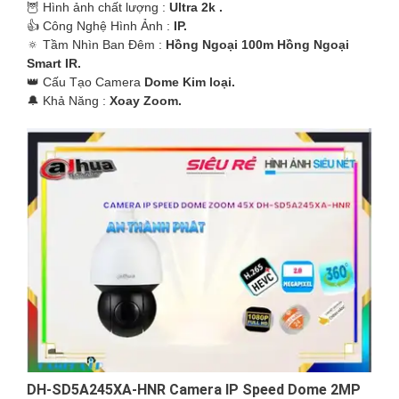
🦉 Hình ảnh chất lượng :
Ultra 2k .
👍 Công Nghệ Hình Ảnh :
IP.
🔅 Tầm Nhìn Ban Đêm :
Hồng Ngoại 100m Hồng Ngoại
Smart IR.
👑 Cấu Tạo Camera
Dome Kim loại.
️🔔 Khả Năng :
Xoay Zoom.
DH-SD5A245XA-HNR Camera IP Speed Dome 2MP