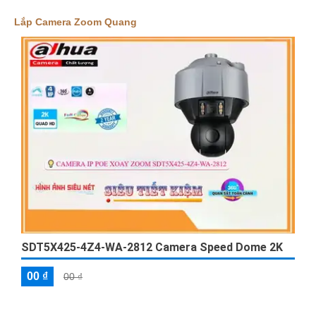
nghệ phù hợp với nhu cầu sử dụng của đối tượng mục tiêu.
Chúc bạn thành công!
Lắp Camera Zoom Quang
'
SDT5X425-4Z4-WA-2812 Camera Speed Dome 2K
00 ₫
00 ₫