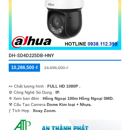
DH-SD4D225DB-HNY
10,286,500 ₫
14,695,000 ₫
️👀 Chất lượng hình :
FULL HD 1080P .
⚙ Công Nghệ Sử Dụng :
IP.
❈ Xem ban đêm :
Hồng Ngoại 100m Hồng Ngoại SMD.
⚒ Cấu Tạo Camera
Dome Kim loại + Nhựa.
️ƒ Tích Hợp :
Xoay Zoom.