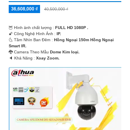
36,608,000 ₫
40,500,000 ₫
🦉 Hình ảnh chất lượng :
FULL HD 1080P .
🌠 Công Nghệ Hình Ảnh :
IP.
🌜 Tầm Nhìn Ban Đêm :
Hồng Ngoại 150m Hồng Ngoại
Smart IR.
🐉️ Camera Theo Mẫu
Dome Kim loại.
️🔈 Khả Năng :
Xoay Zoom.