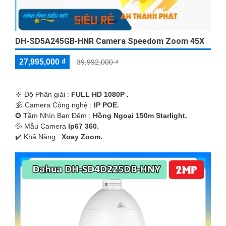
DH-SD5A245GB-HNR Camera Speedom Zoom 45X
27,995,000 ₫
39,992,000 ₫
🔆 Độ Phân giải :
FULL HD 1080P .
🕉️ Camera Công nghệ :
IP POE.
✪ Tầm Nhìn Ban Đêm :
Hồng Ngoại 150m Starlight.
💦 Mẫu Camera
Ip67 360.
️✔️ Khả Năng :
Xoay Zoom.