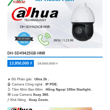
DH-SD49425GB-HNR
13,950,000 ₫
19,550,000 ₫
☀️ Độ Phân giải :
Ultra 2k .
🤖️ Camera Công nghệ :
IP POE.
🌛 Tầm Nhìn Ban Đêm :
Hồng Ngoại 100m Starlight.
🕸️ Loại Camera
Xoay 360.
️ƒ Khả Năng :
Xoay Zoom.