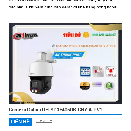
đặc biệt là khi xem hình ban đêm với khả năng hồng ngoại
lên đến 100m
Camera Dahua DH-SD3E405DB-GNY-A-PV1
LIÊN HỆ
LIÊN HỆ