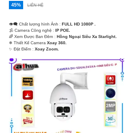
45%
LIÊN HỆ
👁️‍🗨 Chất lượng hình Ảnh :
FULL HD 1080P .
🕉️ Camera Công nghệ :
IP POE.
🌈 Xem Được Ban Đêm :
Hồng Ngoại Siêu Xa Starlight.
❄ Thiết Kế Camera
Xoay 360.
️✨ Đặt Điểm :
Xoay Zoom.