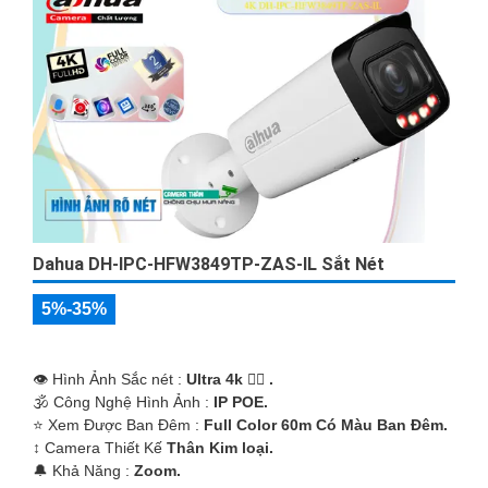
Dahua DH-IPC-HFW3849TP-ZAS-IL Sắt Nét
5%-35%
👁 Hình Ảnh Sắc nét :
Ultra 4k 👍🏾 .
🕉️ Công Nghệ Hình Ảnh :
IP POE.
⭐ Xem Được Ban Đêm :
Full Color 60m Có Màu Ban Ðêm.
↕️ Camera Thiết Kế
Thân Kim loại.
️🔔 Khả Năng :
Zoom.