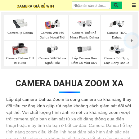
CAMERA GIÁ RẺ WIFI
Camera Ip Dahua
Camera Wifi 360
Camera Thiết Kế
Camera TIOC
Dahua Ngoài Trời
Nhựa Plastic Dahua
Dahua
Camera Wifi Dahua
Lắp Camera Ban
Camera Dahua Full
Camera Sử Dụng
Ngoài Trời
Đêm Có Màu UNV
Hd 1080P
Chip Sony Dahua
CAMERA DAHUA ZOOM XA
Lắp đặt camera Dahua Zoom là dòng camera có khả năng thay
đổi tiêu cự ống kính giúp rút ngắn khoảng cách giám sát đối với
vật thể. Với chất lượng hình ảnh rõ nét và khả năng zoom vượt
trội camera giúp bạn giám sát từ xa dễ dàng thông qua điện
thoại hoặc máy tính dù bạn ở bất cứ đâu. Camera Dahua hỗ trợ
tính năng zoom điều khiển linh hoạt đảm bảo hình ảnh sắc nét
ngay cả khi phóng to không bị bể đáp ứng tốt nhu cầu giám sát