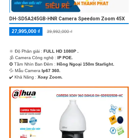
DH-SD5A245GB-HNR Camera Speedom Zoom 45X
27,995,000 ₫
39,992,000 ₫
🔆 Độ Phân giải :
FULL HD 1080P .
🕉️ Camera Công nghệ :
IP POE.
✪ Tầm Nhìn Ban Đêm :
Hồng Ngoại 150m Starlight.
💦 Mẫu Camera
Ip67 360.
️✔️ Khả Năng :
Xoay Zoom.