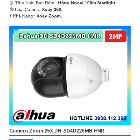
🌛 Tầm Nhìn Ban Đêm :
Hồng Ngoại 100m Starlight.
🕸️ Loại Camera
Xoay 360.
️ƒ Khả Năng :
Xoay Zoom.
Camera Zoom 25X DH-SD4D225MB-HNR