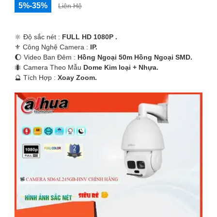
5%-35%
Liên Hệ
🔆 Độ sắc nét :
FULL HD 1080P .
⚜️ Công Nghệ Camera :
IP.
🌔 Video Ban Đêm :
Hồng Ngoại 50m Hồng Ngoại SMD.
🐜 Camera Theo Mẫu
Dome Kim loại + Nhựa.
️🔮 Tích Hợp :
Xoay Zoom.