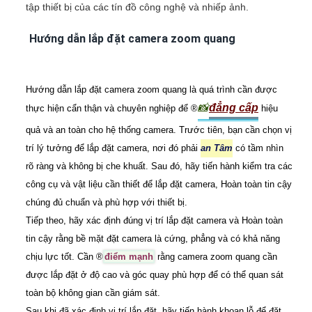
tập thiết bị của các tín đồ công nghệ và nhiếp ảnh.
Hướng dẫn lắp đặt camera zoom quang
Hướng dẫn lắp đặt camera zoom quang là quá trình cần được
📸
đẳng cấp
thực hiện cẩn thận và chuyên nghiệp để ®️
hiệu
quả và an toàn cho hệ thống camera. Trước tiên, bạn cần chọn vị
trí lý tưởng để lắp đặt camera, nơi đó phải
an Tâm
có tầm nhìn
rõ ràng và không bị che khuất. Sau đó, hãy tiến hành kiểm tra các
công cụ và vật liệu cần thiết để lắp đặt camera, Hoàn toàn tin cậy
chúng đủ chuẩn và phù hợp với thiết bị.
Tiếp theo, hãy xác định đúng vị trí lắp đặt camera và Hoàn toàn
tin cậy rằng bề mặt đặt camera là cứng, phẳng và có khả năng
chịu lực tốt. Cần ®️
điểm mạnh
rằng camera zoom quang cần
được lắp đặt ở độ cao và góc quay phù hợp để có thể quan sát
toàn bộ không gian cần giám sát.
Sau khi đã xác định vị trí lắp đặt, hãy tiến hành khoan lỗ để đặt