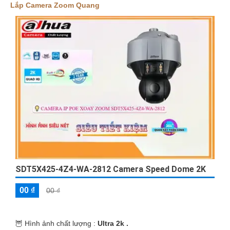
nghệ phù hợp với nhu cầu sử dụng của đối tượng mục tiêu.
Lắp Camera Zoom Quang
Chúc bạn thành công!
'
SDT5X425-4Z4-WA-2812 Camera Speed Dome 2K
00 ₫
00 ₫
🦉 Hình ảnh chất lượng :
Ultra 2k .