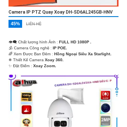
Camera IP PTZ Quay Xoay DH-SD6AL245GB-HNV
45%
LIÊN HỆ
👁️‍🗨 Chất lượng hình Ảnh :
FULL HD 1080P .
🕉️ Camera Công nghệ :
IP POE.
🌈 Xem Được Ban Đêm :
Hồng Ngoại Siêu Xa Starlight.
❄ Thiết Kế Camera
Xoay 360.
️✨ Đặt Điểm :
Xoay Zoom.