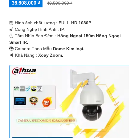
36,608,000 ₫
40,500,000 ₫
🦉 Hình ảnh chất lượng :
FULL HD 1080P .
🌠 Công Nghệ Hình Ảnh :
IP.
🌜 Tầm Nhìn Ban Đêm :
Hồng Ngoại 150m Hồng Ngoại
Smart IR.
🐉️ Camera Theo Mẫu
Dome Kim loại.
️🔈 Khả Năng :
Xoay Zoom.