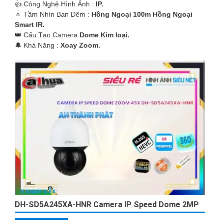
👍 Công Nghệ Hình Ảnh :
IP.
🔅 Tầm Nhìn Ban Đêm :
Hồng Ngoại 100m Hồng Ngoại
Smart IR.
👑 Cấu Tạo Camera
Dome Kim loại.
️🔔 Khả Năng :
Xoay Zoom.
DH-SD5A245XA-HNR Camera IP Speed Dome 2MP