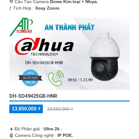
⚒ Cấu Tạo Camera
Dome Kim loại + Nhựa.
️ƒ Tích Hợp :
Xoay Zoom.
DH-SD49425GB-HNR
13,950,000 ₫
19,550,000 ₫
☀️ Độ Phân giải :
Ultra 2k .
🤖️ Camera Công nghệ :
IP POE.