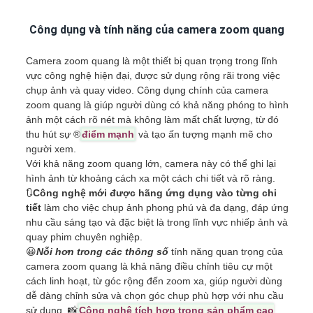
Công dụng và tính năng của camera zoom quang
Camera zoom quang là một thiết bị quan trọng trong lĩnh
vực công nghệ hiện đại, được sử dụng rộng rãi trong việc
chụp ảnh và quay video. Công dụng chính của camera
zoom quang là giúp người dùng có khả năng phóng to hình
ảnh một cách rõ nét mà không làm mất chất lượng, từ đó
thu hút sự ®️
điểm mạnh
và tạo ấn tượng mạnh mẽ cho
người xem.
Với khả năng zoom quang lớn, camera này có thể ghi lại
hình ảnh từ khoảng cách xa một cách chi tiết và rõ ràng.
🔃
Công nghệ mới được hãng ứng dụng vào từng chi
tiết
làm cho việc chụp ảnh phong phú và đa dạng, đáp ứng
nhu cầu sáng tạo và đặc biệt là trong lĩnh vực nhiếp ảnh và
quay phim chuyên nghiệp.
😀
Nỗi hơn trong các thông số
tính năng quan trọng của
camera zoom quang là khả năng điều chỉnh tiêu cự một
cách linh hoạt, từ góc rộng đến zoom xa, giúp người dùng
dễ dàng chỉnh sửa và chọn góc chụp phù hợp với nhu cầu
sử dụng. 📸
Cộng nghệ tích hợp trong sản phẩm cao