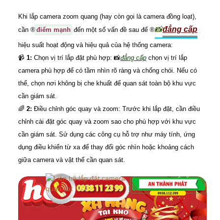
Khi lắp camera zoom quang (hay còn gọi là camera đồng loạt),
📸
đẳng cấp
cần ®️
điểm mạnh
đến một số vấn đề sau để ®️
hiệu suất hoạt động và hiệu quả của hệ thống camera:
📹
1:
Chọn vị trí lắp đặt phù hợp: 📸
đẳng cấp
chọn vị trí lắp
camera phù hợp để có tầm nhìn rõ ràng và chống chói. Nếu có
thể, chọn nơi không bị che khuất để quan sát toàn bộ khu vực
cần giám sát.
🌈
2:
Điều chỉnh góc quay và zoom: Trước khi lắp đặt, cần điều
chỉnh cài đặt góc quay và zoom sao cho phù hợp với khu vực
cần giám sát. Sử dụng các công cụ hỗ trợ như máy tính, ứng
dụng điều khiển từ xa để thay đổi góc nhìn hoặc khoảng cách
giữa camera và vật thể cần quan sát.