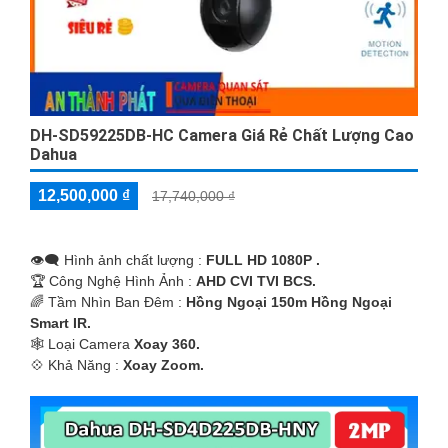
DH-SD59225DB-HC Camera Giá Rẻ Chất Lượng Cao
Dahua
12,500,000 ₫
17,740,000 ₫
👁️‍🗨 Hình ảnh chất lượng :
FULL HD 1080P .
🏆 Công Nghệ Hình Ảnh :
AHD CVI TVI BCS.
🌈 Tầm Nhìn Ban Đêm :
Hồng Ngoại 150m Hồng Ngoại
Smart IR.
🕸️ Loại Camera
Xoay 360.
️💠 Khả Năng :
Xoay Zoom.