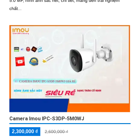
5.0 MP, hình ảnh sắc nét, chi tiết, mang đến trải nghiệm
chất...
Camera Imou IPC-S3DP-5M0WJ
2,300,000 ₫
2,600,000 ₫