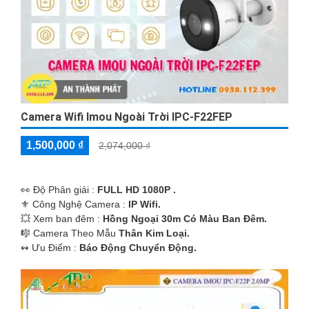
Camera Wifi Imou Ngoài Trời IPC-F22FEP
1,500,000 ₫
2,074,000 ₫
️👀 Độ Phân giải :
FULL HD 1080P .
⚜️ Công Nghệ Camera :
IP Wifi.
💥 Xem ban đêm :
Hồng Ngoại 30m Có Màu Ban Đêm.
🎼️ Camera Theo Mẫu
Thân Kim Loại.
️↭ Ưu Điểm :
Báo Động Chuyển Động.