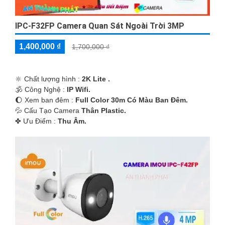
IPC-F32FP Camera Quan Sát Ngoài Trời 3MP
1,400,000 ₫
1,700,000 ₫
🔆 Chất lượng hình :
2K Lite .
🕉️ Công Nghệ :
IP Wifi.
🌔 Xem ban đêm :
Full Color 30m Có Màu Ban Ðêm.
💦 Cấu Tạo Camera
Thân Plastic.
️✤ Ưu Điểm :
Thu Âm.