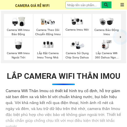
CAMERA GIÁ RẺ WIFI
Camera Imou Mới
Camera Wifi Imou
Camera Theo Dỏi
Camera Báo Động
Báo Động
Chuyển Động Imou
Imou
Camera Wifi Imou
Lắp Đặt Camera
Lắp Camera Wifi
Camera Sử Dụng
Ngoài Trời
Imou Trong Nhà
360 Dahua Ngoài
Chip Sony Dahua
Trời
LẮP CAMERA WIFI THÂN IMOU
Camera Wifi Thân Imou có thiết kế hình trụ cố định, hỗ trợ giám
sát ban đêm xa và bền bỉ với chuẩn kháng nước, bụi bẩn hiệu
quả. Với khả năng kết nối qua điện thoại, hình ảnh rõ nét cả
ngày và đêm, và lưu trữ dữ liệu trên thẻ nhớ, camera thân Imou
đặc biệt phù hợp cho việc bảo vệ không gian ngoài trời. Thiết kế
chắc chắn giúp chống chịu tốt với mọi điều kiện thời tiết khắc
nghiệt.