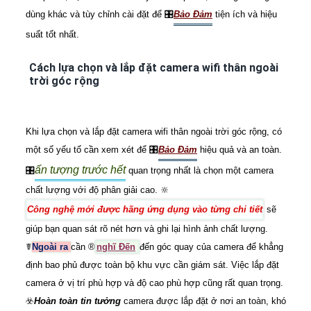
dùng khác và tùy chỉnh cài đặt để 🎛
Bảo Đảm
tiện ích và hiệu
suất tốt nhất.
Cách lựa chọn và lắp đặt camera wifi thân ngoài
trời góc rộng
Khi lựa chọn và lắp đặt camera wifi thân ngoài trời góc rộng, có
một số yếu tố cần xem xét để 🎛
Bảo Đảm
hiệu quả và an toàn.
ấn tượng trước hết
🎛
quan trọng nhất là chọn một camera
chất lượng với độ phân giải cao. 🔆
Công nghệ mới được hãng ứng dụng vào từng chi tiết
sẽ
giúp bạn quan sát rõ nét hơn và ghi lại hình ảnh chất lượng.
☤
Ngoài ra
cần ®️
nghĩ Đến
đến góc quay của camera để khẳng
định bao phủ được toàn bộ khu vực cần giám sát. Việc lắp đặt
camera ở vị trí phù hợp và độ cao phù hợp cũng rất quan trọng.
☣️
Hoàn toàn tin tưởng
camera được lắp đặt ở nơi an toàn, khó