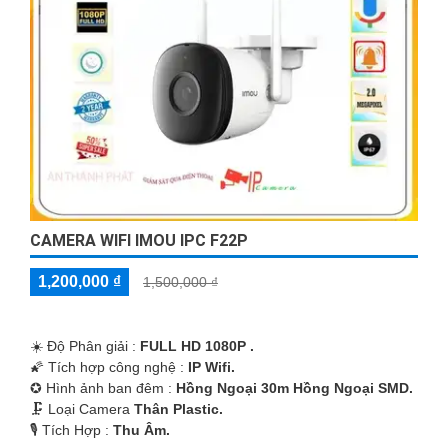
CAMERA WIFI IMOU IPC F22P
1,200,000 ₫
1,500,000 ₫
☀️ Độ Phân giải :
FULL HD 1080P .
🌠 Tích hợp công nghệ :
IP Wifi.
✪ Hình ảnh ban đêm :
Hồng Ngoại 30m Hồng Ngoại SMD.
🗜️ Loại Camera
Thân Plastic.
️🎙 Tích Hợp :
Thu Âm.