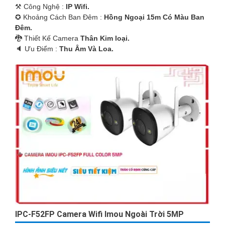
⚒ Công Nghệ :
IP Wifi.
✪ Khoảng Cách Ban Đêm :
Hồng Ngoại 15m Có Màu Ban
Ðêm.
🐉️ Thiết Kế Camera
Thân Kim loại.
️🔈 Ưu Điểm :
Thu Âm Và Loa.
IPC-F52FP Camera Wifi Imou Ngoài Trời 5MP