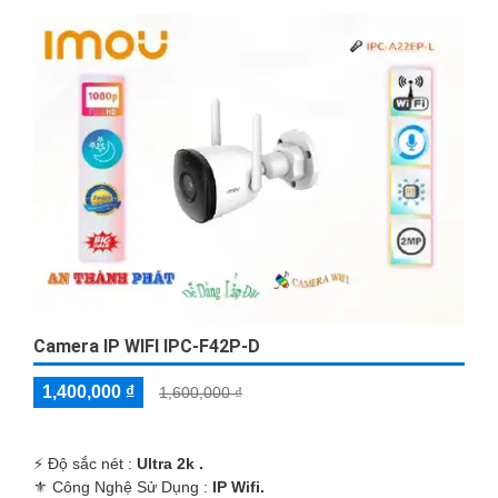
Camera IP WIFI IPC-F42P-D
1,400,000 ₫
1,600,000 ₫
️⚡ Độ sắc nét :
Ultra 2k .
⚜️ Công Nghệ Sử Dụng :
IP Wifi.