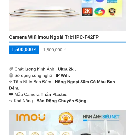
Camera Wifi Imou Ngoài Trời IPC-F42FP
1,500,000 ₫
1,800,000 ₫
💯 Chất lượng hình Ảnh :
Ultra 2k .
🤖️ Sử dụng công nghệ :
IP Wifi.
⭐ Tầm Nhìn Ban Đêm :
Hồng Ngoại 30m Có Màu Ban
Đêm.
👑 Mẫu Camera
Thân Plastic.
️⇝ Khả Năng :
Báo Động Chuyển Động.