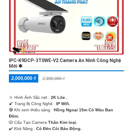
chần chừ, hãy bảo vệ ngôi nhà và gia đình của bạn ngay hôm
nay với sự hỗ trợ từ Camera wifi Thân Ngoài Trời chất lượng giá
rẻ."
Hy vọng thông tin trên sẽ giá trị cao cho bạn. Chúc bạn tìm
được sản phẩm phù hợp cho nhu cầu của mình!
IPC-K9DCP-3T0WE-V2 Camera An Ninh Công Nghệ
Mới ✽
2,000,000 ₫
2,300,000 ₫
🔆 Hình Ảnh Sắc nét :
2K Lite .
🌠 Trang Bị Công Nghệ :
IP Wifi.
'
🔴 Khi xem thiếu sáng :
Hồng Ngoại 15m Có Màu Ban
Ðêm.
🎲 Cấu Tạo Camera
Thân Kim loại.
️✔️ Khả Năng :
Có Ðèn Còi Báo Động.