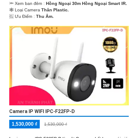
🔦 Xem ban đêm :
Hồng Ngoại 30m Hồng Ngoại Smart IR.
🕸️ Loại Camera
Thân Plastic.
️🆑 Ưu Điểm :
Thu Âm.
Camera IP WIFI IPC-F22FP-D
1,530,000 ₫
1,530,000 ₫