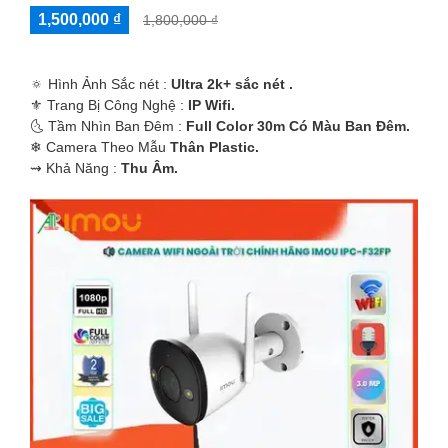
1,500,000 ₫
1,800,000 ₫
🔅 Hình Ảnh Sắc nét :
Ultra 2k+ sắc nét .
⚜️ Trang Bị Công Nghệ :
IP Wifi.
🌜 Tầm Nhìn Ban Đêm :
Full Color 30m Có Màu Ban Ðêm.
❄ Camera Theo Mẫu
Thân Plastic.
️⇝ Khả Năng :
Thu Âm.