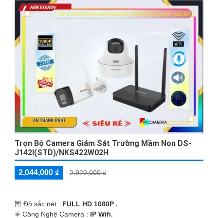
Trọn Bộ Camera Giám Sát Trường Mầm Non DS-
J142I(STD)/NKS422W02H
2,044,000 ₫
2,920,000 ₫
🦉 Độ sắc nét :
FULL HD 1080P .
✳️ Công Nghệ Camera :
IP Wifi.