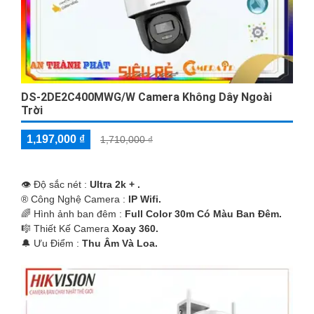
DS-2DE2C400MWG/W Camera Không Dây Ngoài
Trời
1,197,000 ₫
1,710,000 ₫
👁 Độ sắc nét :
Ultra 2k + .
®️ Công Nghệ Camera :
IP Wifi.
🌈 Hình ảnh ban đêm :
Full Color 30m Có Màu Ban Ðêm.
🎼️ Thiết Kế Camera
Xoay 360.
️🔔 Ưu Điểm :
Thu Âm Và Loa.