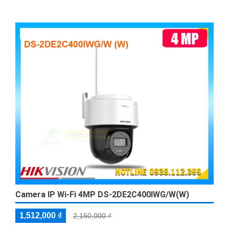
Camera IP Wi-Fi 4MP DS-2DE2C400IWG/W(W)
1,512,000 ₫
2,160,000 ₫