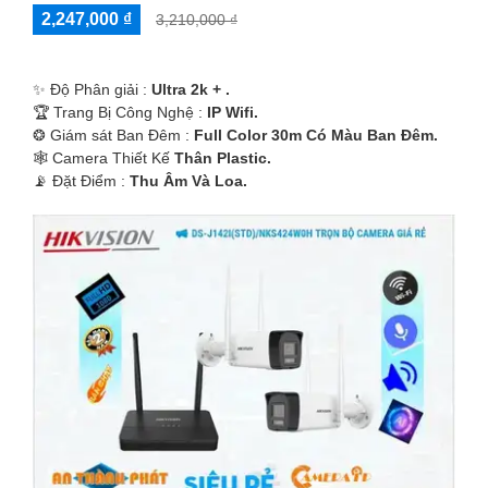
2,247,000 ₫
3,210,000 ₫
✨ Độ Phân giải :
Ultra 2k + .
🏆 Trang Bị Công Nghệ :
IP Wifi.
❂ Giám sát Ban Đêm :
Full Color 30m Có Màu Ban Ðêm.
🕸️ Camera Thiết Kế
Thân Plastic.
️📡 Đặt Điểm :
Thu Âm Và Loa.