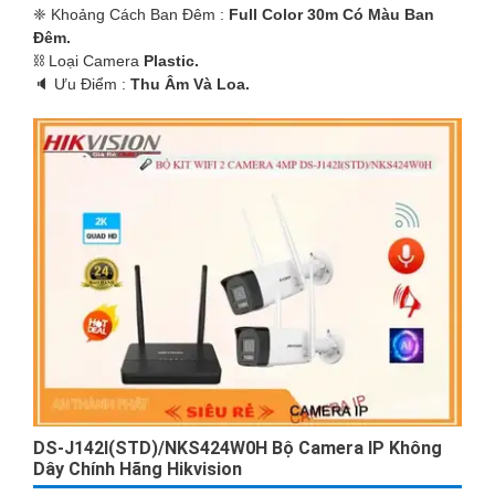
❈ Khoảng Cách Ban Đêm :
Full Color 30m Có Màu Ban
Ðêm.
⛓ Loại Camera
Plastic.
️🔈 Ưu Điểm :
Thu Âm Và Loa.
DS-J142I(STD)/NKS424W0H Bộ Camera IP Không
Dây Chính Hãng Hikvision