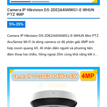
Camera IP Hikvision DS-2DE2A404IWG1-E-WHUN
PTZ 4MP
5%-35%
Camera IP Hikvision DS-2DE2A404IWG1-E-WHUN Mini PTZ
AcuSense Wi-Fi là dòng camera có độ phân giải 4MP tích
hợp zoom quang 4X, AI nhận diện người và phương tiện,
đàm thoại hai chiều, hồng ngoại 20m cùng khả năng kết nối
không dây linh hoạt cho hệ thống giám sát hiện đại