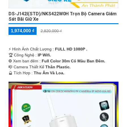
DS-J142I(STD)/NKS422W0H Trọn Bộ Camera Giám
Sát Bãi Giữ Xe
1,974,000 ₫
2,820,000 ₫
️⚡ Hình Ành Chất Lượng :
FULL HD 1080P .
🏆 Công Nghệ :
IP Wifi.
❂ Xem ban đêm :
Full Color 30m Có Màu Ban Ðêm.
🎼️ Camera Thiết Kế
Thân Plastic.
️🔮 Tích Hợp :
Thu Âm Và Loa.