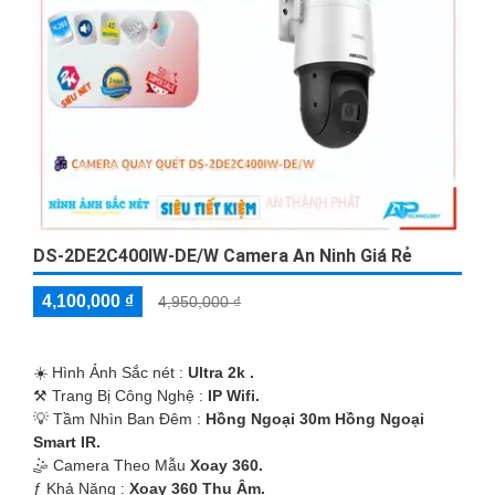
DS-2DE2C400IW-DE/W Camera An Ninh Giá Rẻ
4,100,000 ₫
4,950,000 ₫
☀️ Hình Ảnh Sắc nét :
Ultra 2k .
⚒ Trang Bị Công Nghệ :
IP Wifi.
💡 Tầm Nhìn Ban Đêm :
Hồng Ngoại 30m Hồng Ngoại
Smart IR.
🤹 Camera Theo Mẫu
Xoay 360.
️ƒ Khả Năng :
Xoay 360 Thu Âm.