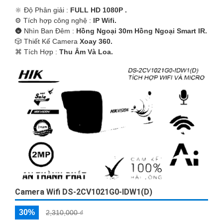
🔆 Độ Phân giải :
FULL HD 1080P .
⚙ Tích hợp công nghệ :
IP Wifi.
🌚 Nhìn Ban Đêm :
Hồng Ngoại 30m Hồng Ngoại Smart IR.
🎲 Thiết Kế Camera
Xoay 360.
️⌘ Tích Hợp :
Thu Âm Và Loa.
Camera Wifi DS-2CV1021G0-IDW1(D)
30%
2,310,000 ₫