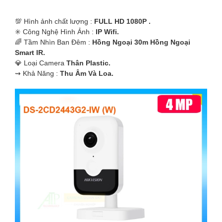
💯 Hình ảnh chất lượng :
FULL HD 1080P .
✳️ Công Nghệ Hình Ảnh :
IP Wifi.
🌈 Tầm Nhìn Ban Đêm :
Hồng Ngoại 30m Hồng Ngoại
Smart IR.
💎 Loại Camera
Thân Plastic.
️⇝ Khả Năng :
Thu Âm Và Loa.