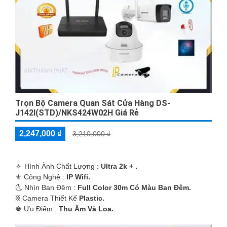
nhu cầu của mình.
Trọn Bộ Camera Quan Sát Cửa Hàng DS-
J142I(STD)/NKS424W02H Giá Rẻ
'
2,247,000 ₫
3,210,000 ₫
🔅 Hình Ành Chất Lượng :
Ultra 2k + .
⚜️ Công Nghệ :
IP Wifi.
🌜 Nhìn Ban Đêm :
Full Color 30m Có Màu Ban Ðêm.
⛓ Camera Thiết Kế
Plastic.
️♚ Ưu Điểm :
Thu Âm Và Loa.