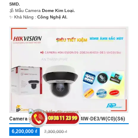
SMD.
🕉️ Mẫu Camera
Dome Kim Loại.
️✨ Khả Năng :
Công Nghệ AI.
Camera Hikvision DS-2DE2A404IW-DE3/W(C0)(S6)
6,200,000 ₫
7,300,000 ₫