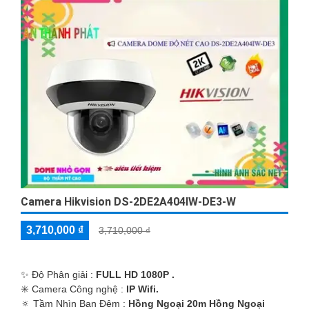
Camera Hikvision DS-2DE2A404IW-DE3-W
3,710,000 ₫
3,710,000 ₫
✨ Độ Phân giải :
FULL HD 1080P .
✳️ Camera Công nghệ :
IP Wifi.
🔅 Tầm Nhìn Ban Đêm :
Hồng Ngoại 20m Hồng Ngoại