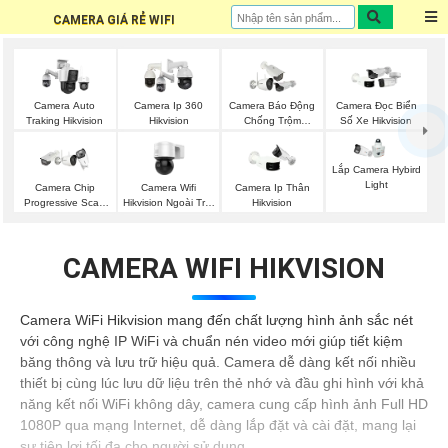
CAMERA GIÁ RẺ WIFI
Camera Auto
Camera Ip 360
Camera Báo Động
Camera Đọc Biển
Traking Hikvision
Hikvision
Chống Trộm
Số Xe Hikvision
Hikvision
Lắp Camera Hybird
Light
Camera Wifi
Camera Chip
Camera Ip Thân
Hikvision Ngoài Trời
Progressive Scan
Hikvision
360
CMOS Hikvision
CAMERA WIFI HIKVISION
Camera WiFi Hikvision mang đến chất lượng hình ảnh sắc nét
với công nghệ IP WiFi và chuẩn nén video mới giúp tiết kiệm
băng thông và lưu trữ hiệu quả. Camera dễ dàng kết nối nhiều
thiết bị cùng lúc lưu dữ liệu trên thẻ nhớ và đầu ghi hình với khả
năng kết nối WiFi không dây, camera cung cấp hình ảnh Full HD
1080P qua mạng Internet, dễ dàng lắp đặt và cài đặt, mang lại
sự tiện lợi tối đa cho người sử dụng.