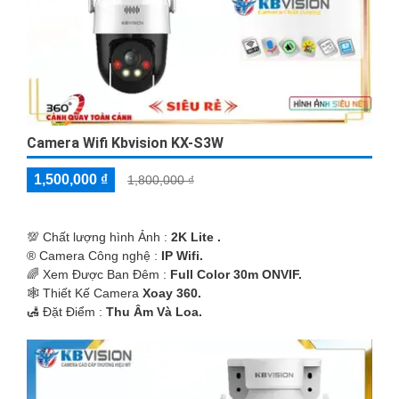
Camera Wifi Kbvision KX-S3W
1,500,000 ₫
1,800,000 ₫
💯 Chất lượng hình Ảnh :
2K Lite .
®️ Camera Công nghệ :
IP Wifi.
🌈 Xem Được Ban Đêm :
Full Color 30m ONVIF.
🕸️ Thiết Kế Camera
Xoay 360.
️🛃 Đặt Điểm :
Thu Âm Và Loa.