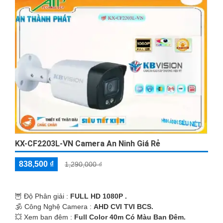
KX-CF2203L-VN Camera An Ninh Giá Rẻ
838,500 ₫
1,290,000 ₫
🦉 Độ Phân giải :
FULL HD 1080P .
🕉️ Công Nghệ Camera :
AHD CVI TVI BCS.
💥 Xem ban đêm :
Full Color 40m Có Màu Ban Đêm.