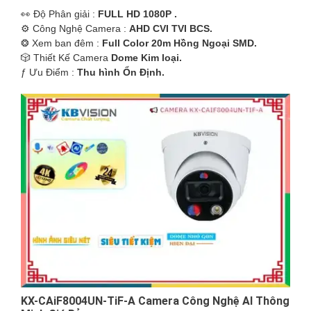
️👀 Độ Phân giải :
FULL HD 1080P .
⚙ Công Nghệ Camera :
AHD CVI TVI BCS.
❂ Xem ban đêm :
Full Color 20m Hồng Ngoại SMD.
🎲 Thiết Kế Camera
Dome Kim loại.
️ƒ Ưu Điểm :
Thu hình Ổn Định.
KX-CAiF8004UN-TiF-A Camera Công Nghệ AI Thông