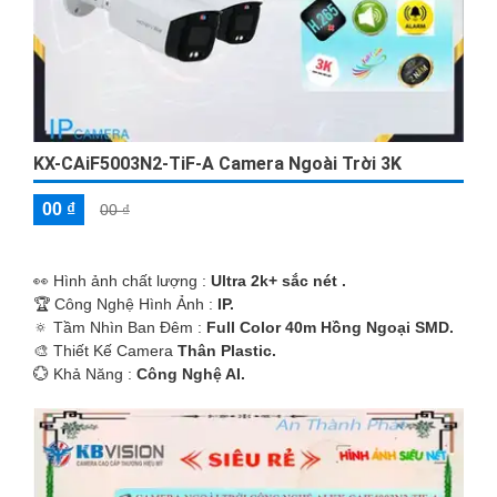
KX-CAiF5003N2-TiF-A Camera Ngoài Trời 3K
00 ₫
00 ₫
️👀 Hình ảnh chất lượng :
Ultra 2k+ sắc nét .
🏆 Công Nghệ Hình Ảnh :
IP.
🔅 Tầm Nhìn Ban Đêm :
Full Color 40m Hồng Ngoại SMD.
🎨 Thiết Kế Camera
Thân Plastic.
️💮 Khả Năng :
Công Nghệ AI.