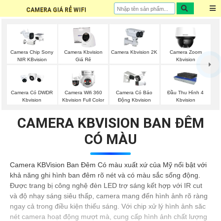
CAMERA GIÁ RẺ WIFI
Camera Chip Sony
Camera Kbvision
Camera Kbvision 2K
Camera Zoom
NIR KBvision
Giá Rẻ
Kbvision
Camera Có DWDR
Camera Wifi 360
Camera Có Báo
Đầu Thu Hình 4
Kbvision
Kbvision Full Color
Động Kbvision
Kbvision
CAMERA KBVISION BAN ĐÊM
CÓ MÀU
Camera KBVision Ban Đêm Có màu xuất xứ của Mỹ nổi bật với
khả năng ghi hình ban đêm rõ nét và có màu sắc sống động.
Được trang bị công nghệ đèn LED trợ sáng kết hợp với IR cut
và độ nhạy sáng siêu thấp, camera mang đến hình ảnh rõ ràng
ngay cả trong điều kiện thiếu sáng. Với chip xử lý hình ảnh săc
nét camera hoạt động mượt mà, cung cấp hình ảnh chất lượng