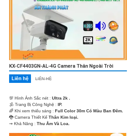
'
KX-CF4403GN-AL-4G Camera Thân Ngoài Trời
Liên hệ
LIÊN HỆ
💯 Hình Ảnh Sắc nét :
Ultra 2k .
🕉️ Trang Bị Công Nghệ :
IP.
🌈 Khi xem thiếu sáng :
Full Color 30m Có Màu Ban Ðêm.
🐉️ Camera Thiết Kế
Thân Kim loại.
️⇝ Khả Năng :
Thu Âm Và Loa.