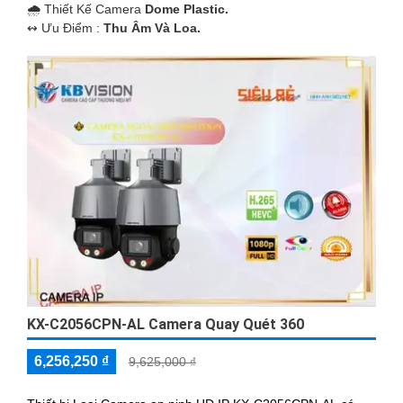
🌧️ Thiết Kế Camera
Dome Plastic.
️↭ Ưu Điểm :
Thu Âm Và Loa.
KX-C2056CPN-AL Camera Quay Quét 360
6,256,250 ₫
9,625,000 ₫