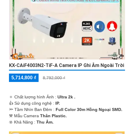
KX-CAiF4003N2-TiF-A Camera IP Ghi Âm Ngoài Trời
5,714,800 ₫
8,792,000 ₫
🔅 Chất lượng hình Ảnh :
Ultra 2k .
👍 Sử dụng công nghệ :
IP.
🔦 Tầm Nhìn Ban Đêm :
Full Color 30m Hồng Ngoại SMD.
⚒ Mẫu Camera
Thân Plastic.
️☣️ Khả Năng :
Thu Âm.