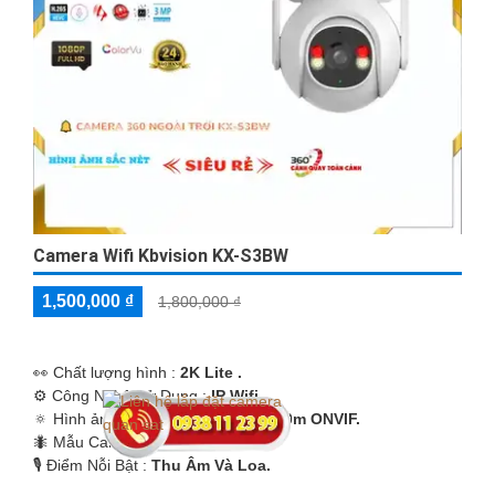
Camera Wifi Kbvision KX-S3BW
1,500,000 ₫
1,800,000 ₫
️👀 Chất lượng hình :
2K Lite .
⚙ Công Nghệ Sử Dụng :
IP Wifi.
🔅 Hình ảnh ban đêm :
Full Color 30m ONVIF.
🐜 Mẫu Camera
Xoay 360.
️🎙 Điểm Nỗi Bật :
Thu Âm Và Loa.