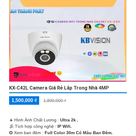
KX-C42L Camera Giá Rẻ Lắp Trong Nhà 4MP
1,500,000 ₫
1,800,000 ₫
☀️ Hình Ành Chất Lượng :
Ultra 2k .
🕉️ Tích hợp công nghệ :
IP Wifi.
✪ Xem ban đêm :
Full Color 30m Có Màu Ban Ðêm.