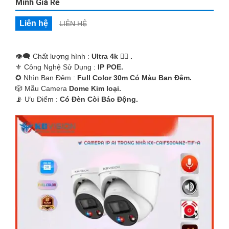
Minh Giá Rẻ
Liên hệ
LIÊN HỆ
👁️‍🗨 Chất lượng hình :
Ultra 4k 👍🏾 .
⚜️ Công Nghệ Sử Dụng :
IP POE.
✪ Nhìn Ban Đêm :
Full Color 30m Có Màu Ban Ðêm.
🎲 Mẫu Camera
Dome Kim loại.
️📡 Ưu Điểm :
Có Ðèn Còi Báo Động.