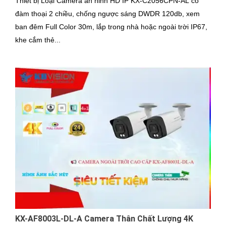
Thiết bị Loại Camera an ninh HD IP KX-C2056CPN-AL có
đàm thoại 2 chiều, chống ngược sáng DWDR 120db, xem
ban đêm Full Color 30m, lắp trong nhà hoặc ngoài trời IP67,
khe cắm thẻ...
KX-AF8003L-DL-A Camera Thân Chất Lượng 4K