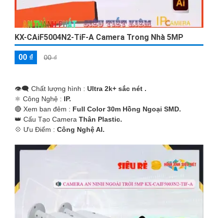
KX-CAiF5004N2-TiF-A Camera Trong Nhà 5MP
00 ₫
00 ₫
👁️‍🗨 Chất lượng hình :
Ultra 2k+ sắc nét .
⚛️ Công Nghệ :
IP.
🔴 Xem ban đêm :
Full Color 30m Hồng Ngoại SMD.
👑 Cấu Tạo Camera
Thân Plastic.
️💠 Ưu Điểm :
Công Nghệ AI.