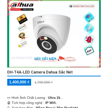
DH-T4A-LED Camera Dahua Sắc Nét
1,400,000 ₫
1,700,000 ₫
️👀 Hình Ành Chất Lượng :
Ultra 2k .
🤖️ Tích hợp công nghệ :
IP Wifi.
🌜 Xem ban đêm :
Hồng Ngoại 30m Starlight.