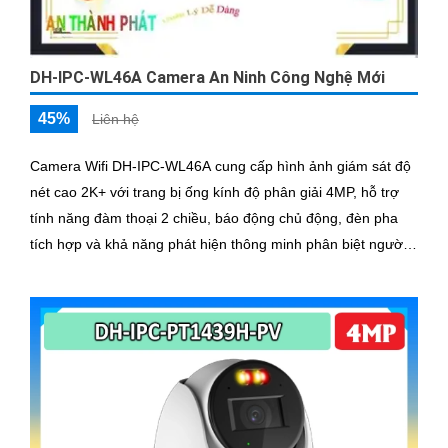
DH-IPC-WL46A Camera An Ninh Công Nghệ Mới
45%
Liên hệ
Camera Wifi DH-IPC-WL46A cung cấp hình ảnh giám sát độ
nét cao 2K+ với trang bị ống kính độ phân giải 4MP, hỗ trợ
tính năng đàm thoại 2 chiều, báo động chủ động, đèn pha
tích hợp và khả năng phát hiện thông minh phân biệt người
phương tiện, đảm bảo an ninh hiệu quả. Đối với nhu cầu
quan sát an ninh ngoài trời thì camera Dahua DH-IPC-
WL46A chính là sự lựa chọn vô cùng phù hợpCamera an
ninh không dây DH-IPC-WL46A là lựa chọn lý tưởng để bảo
vệ ngôi nhà hoặc văn phòng của bạn