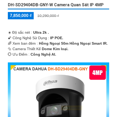
DH-SD29404DB-GNY-W Camera Quan Sát IP 4MP
7,850,000 ₫
10,290,000 ₫
☀️ Độ sắc nét :
Ultra 2k .
🌠 Công Nghệ Sử Dụng :
IP POE.
🌈 Xem ban đêm :
Hồng Ngoại 50m Hồng Ngoại Smart IR.
🔩 Camera Thiết Kế
Dome Kim loại.
️💮 Ưu Điểm :
Công Nghệ AI.