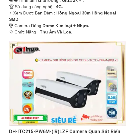
👁️‍🗨 Hình ảnh chất lượng :
Ultra 2k + .
🏆 Sử dụng công nghệ :
4G.
⭐ Xem Được Ban Đêm :
Hồng Ngoại 30m Hồng Ngoại
SMD.
🐉️ Camera Dòng
Dome Kim loại + Nhựa.
️💠 Chức Năng :
Thu Âm Và Loa.
DH-ITC215-PW6M-(IR)LZF Camera Quan Sát Biển