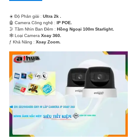
☀️ Độ Phân giải :
Ultra 2k .
🤖️ Camera Công nghệ :
IP POE.
🌛 Tầm Nhìn Ban Đêm :
Hồng Ngoại 100m Starlight.
🕸️ Loại Camera
Xoay 360.
️ƒ Khả Năng :
Xoay Zoom.