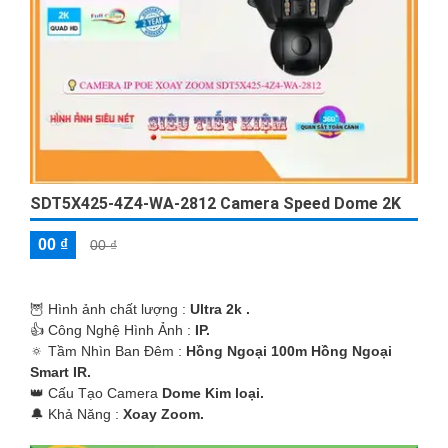
điện thoại di động hoặc tích hợp công nghệ nhận diện khuôn
mặt.
💬
5:
Bảo trì và kiểm tra định kỳ: Để
chắc chắn hơn
hoạt động
hiệu quả của hệ thống giám sát, hãy bảo trì và kiểm tra định kỳ
các camera để
chắc chắn hơn
chúng hoạt động đúng cách.
Hi vọng những tư vấn trên sẽ giúp bạn lắp đặt Camera 2K 4MP
và công nghệ phù hợp một cách dễ dàng và hiệu quả. Nếu có
bất kỳ câu hỏi nào khác, bạn hãy tiếp tục hỏi để được tư vấn
thêm nhé.
SDT5X425-4Z4-WA-2812 Camera Speed Dome 2K
00 ₫
00 ₫
🦉 Hình ảnh chất lượng :
Ultra 2k .
👍 Công Nghệ Hình Ảnh :
IP.
🔅 Tầm Nhìn Ban Đêm :
Hồng Ngoại 100m Hồng Ngoại
Smart IR.
👑 Cấu Tạo Camera
Dome Kim loại.
️🔔 Khả Năng :
Xoay Zoom.
'