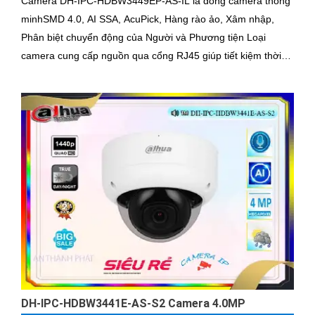
Camera DH-IPC-HDBW3449EP-AS-IL là dòng camera thông
minhSMD 4.0, AI SSA, AcuPick, Hàng rào ảo, Xâm nhập,
Phân biệt chuyển động của Người và Phương tiện Loại
camera cung cấp nguồn qua cổng RJ45 giúp tiết kiệm thời
gian Camera được đánh giá cao về độ tin cậy và hiệu suất
DH-IPC-HDBW3441E-AS-S2 Camera 4.0MP