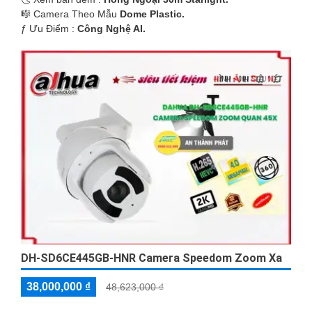
🎼️ Camera Theo Mẫu
Dome Plastic.
️ƒ Ưu Điểm :
Công Nghệ AI.
DH-SD6CE445GB-HNR Camera Speedom Zoom Xa
38,000,000 ₫
48,623,000 ₫