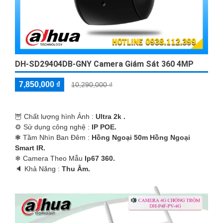
DH-SD29404DB-GNY Camera Giám Sát 360 4MP
7,850,000 ₫
10,290,000 ₫
🦉 Chất lượng hình Ảnh :
Ultra 2k .
⚙ Sử dụng công nghệ :
IP POE.
❃ Tầm Nhìn Ban Đêm :
Hồng Ngoại 50m Hồng Ngoại
Smart IR.
❄ Camera Theo Mẫu
Ip67 360.
️🔈 Khả Năng :
Thu Âm.