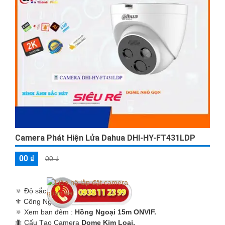
Camera Phát Hiện Lửa Dahua DHI-HY-FT431LDP
00 ₫
00 ₫
🔅 Độ sắc nét :
Ultra 2k .
⚜️ Công Nghệ Sử Dụng :
IP POE.
🔅 Xem ban đêm :
Hồng Ngoại 15m ONVIF.
🐜 Cấu Tạo Camera
Dome Kim Loại.