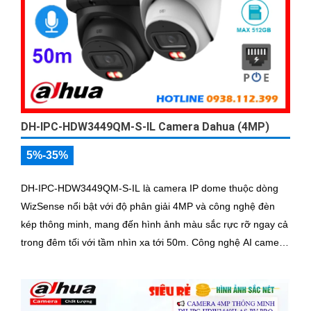
DH-IPC-HDW3449QM-S-IL Camera Dahua (4MP)
5%-35%
DH-IPC-HDW3449QM-S-IL là camera IP dome thuộc dòng
WizSense nổi bật với độ phân giải 4MP và công nghệ đèn
kép thông minh, mang đến hình ảnh màu sắc rực rỡ ngay cả
trong đêm tối với tầm nhìn xa tới 50m. Công nghệ AI camera
có khả năng nhận diện chính xác người và phương tiện, kết
hợp với tính năng đàm thoại hai chiều, hỗ trợ khe thẻ nhớ
lên đến 512GB đáp ứng hoàn hảo an ninh