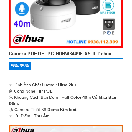
Camera POE DH-IPC-HDBW3449E-AS-IL Dahua
5%-35%
✨ Hình Ành Chất Lượng :
Ultra 2k + .
🤖️ Công Nghệ :
IP POE.
🌜 Khoảng Cách Ban Đêm :
Full Color 40m Có Màu Ban
Ðêm.
🕉️ Camera Thiết Kế
Dome Kim loại.
️✨ Ưu Điểm :
Thu Âm.