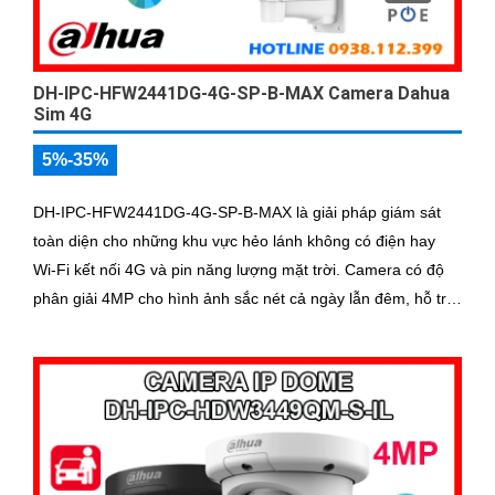
DH-IPC-HFW2441DG-4G-SP-B-MAX Camera Dahua
Sim 4G
5%-35%
DH-IPC-HFW2441DG-4G-SP-B-MAX là giải pháp giám sát
toàn diện cho những khu vực hẻo lánh không có điện hay
Wi-Fi kết nối 4G và pin năng lượng mặt trời. Camera có độ
phân giải 4MP cho hình ảnh sắc nét cả ngày lẫn đêm, hỗ trợ
quan sát có màu ban đêm đến 20m, hồng ngoại 30m và đàm
thoại hai chiều