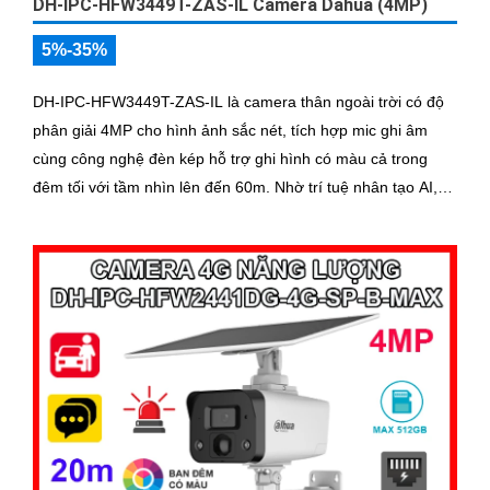
DH-IPC-HFW3449T-ZAS-IL Camera Dahua (4MP)
5%-35%
DH-IPC-HFW3449T-ZAS-IL là camera thân ngoài trời có độ
phân giải 4MP cho hình ảnh sắc nét, tích hợp mic ghi âm
cùng công nghệ đèn kép hỗ trợ ghi hình có màu cả trong
đêm tối với tầm nhìn lên đến 60m. Nhờ trí tuệ nhân tạo AI,
camera có khả năng phân biệt chính xác người và phương
tiện giảm thiểu cảnh báo giả nâng cao hiệu quả an ninh hỗ
trợ khe cắm thẻ nhớ 512GB, chuẩn chống nước IP67