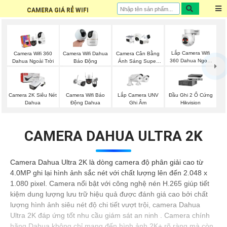
CAMERA GIÁ RẺ WIFI
Lắp Camera Wifi
Camera Wifi 360
Camera Wifi Dahua
Camera Cân Bằng
360 Dahua Ngoài
Dahua Ngoài Trời
Báo Động
Ánh Sáng Super
Trời
Adapt
Lắp Camera UNV
Camera 2K Siêu Nét
Camera Wifi Báo
Đầu Ghi 2 Ổ Cứng
Ghi Âm
Dahua
Động Dahua
Hikvision
CAMERA DAHUA ULTRA 2K
Camera Dahua Ultra 2K là dòng camera độ phân giải cao từ
4.0MP ghi lại hình ảnh sắc nét với chất lượng lên đến 2.048 x
1.080 pixel. Camera nổi bật với công nghệ nén H.265 giúp tiết
kiệm dung lượng lưu trữ hiệu quả được đánh giá cao bởi chất
lượng hình ảnh siêu nét độ chi tiết vượt trội, camera Dahua
Ultra 2K đáp ứng tốt nhu cầu giám sát an ninh . Camera chính
hãng Dahua không chỉ mang đến hình ảnh 2K+ rõ ràng mà còn