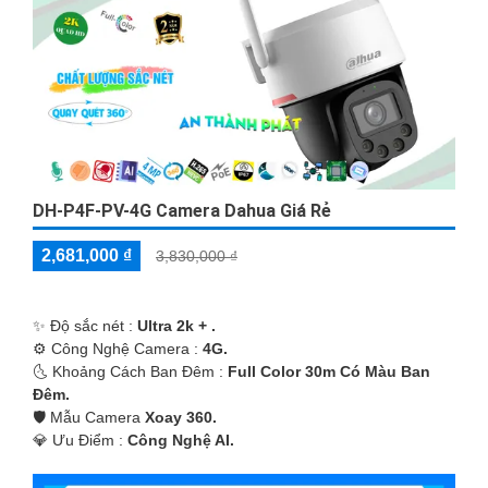
DH-P4F-PV-4G Camera Dahua Giá Rẻ
2,681,000 ₫
3,830,000 ₫
✨ Độ sắc nét :
Ultra 2k + .
⚙ Công Nghệ Camera :
4G.
🌜 Khoảng Cách Ban Đêm :
Full Color 30m Có Màu Ban
Ðêm.
🛡 Mẫu Camera
Xoay 360.
️💎 Ưu Điểm :
Công Nghệ AI.