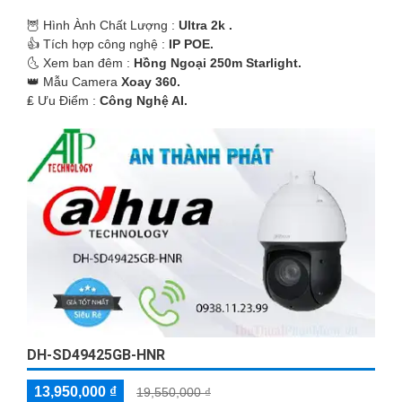
🦉 Hình Ành Chất Lượng :
Ultra 2k .
👍 Tích hợp công nghệ :
IP POE.
🌜 Xem ban đêm :
Hồng Ngoại 250m Starlight.
👑 Mẫu Camera
Xoay 360.
️₤ Ưu Điểm :
Công Nghệ AI.
DH-SD49425GB-HNR
13,950,000 ₫
19,550,000 ₫