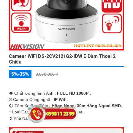
Camear WiFi DS-2CV2121G2-IDW E Đàm Thoại 2
Chiều
5%-35%
3,070,000 ₫
👁 Chất lượng hình Ảnh :
FULL HD 1080P .
®️ Camera Công nghệ :
IP Wifi.
🌔 Tầm Xa Ban Đêm :
Hồng Ngoại 30m Hồng Ngoại SMD.
↕️ Loại Camera
Dome Kim loại + Nhựa.
️➲ Khả Năng :
Thu Âm Và Loa.