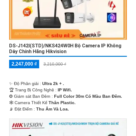
DS-J142I(STD)/NKS424W0H Bộ Camera IP Không
Dây Chính Hãng Hikvision
2,247,000 ₫
3,210,000 ₫
✨ Độ Phân giải :
Ultra 2k + .
🏆 Trang Bị Công Nghệ :
IP Wifi.
❂ Giám sát Ban Đêm :
Full Color 30m Có Màu Ban Ðêm.
🕸️ Camera Thiết Kế
Thân Plastic.
️📡 Đặt Điểm :
Thu Âm Và Loa.