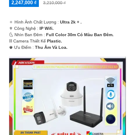
2,247,000 ₫
3,210,000 ₫
🔅 Hình Ành Chất Lượng :
Ultra 2k + .
⚜️ Công Nghệ :
IP Wifi.
🌜 Nhìn Ban Đêm :
Full Color 30m Có Màu Ban Ðêm.
⛓ Camera Thiết Kế
Plastic.
️♚ Ưu Điểm :
Thu Âm Và Loa.