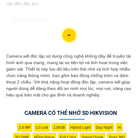
cần đến đầu thu
Camera Super Adapt là lựa chọn tốt cho việc giám sát bảo vệ an
ninh tại nơi có môi trường ánh sáng thay đổi thất thường. Với
khả năng ghi hình thích ứng với từng cường độ ánh sáng bên
ngoài camera đem lại chất lượng hình ảnh sắc nét cho bạn trải
Camera wifi độc lập sử dụng công nghệ không dây để truyền tải
nghiệm tuyệt vời nhất
hình ảnh qua mạng, mang lại sự tiện lợi và linh hoạt trong việc
giám sát. Thiết bị này lưu dữ liệu trên thẻ nhớ và tích hợp nhiều
chức năng thông minh, bao gồm báo động chống trộm và đàm
thoại 2 chiều. Với khả năng hoạt động độc lập, camera wifi giúp
người dùng dễ dàng theo dõi an ninh mọi lúc, mọi nơi, nâng cao
hiệu quả bảo mật cho gia đình và doanh nghiệp.
CAMERA CÓ THẺ NHỚ SD HIKVISION
2.0 MP
Có Led
128GB
Hybrid Light
Day Night
AI
3D DNR
Hồng Ngoại
Full Color
Speed Dome
Xoay 360