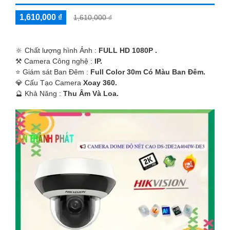
1,610,000 ₫
1,610,000 ₫
🔆 Chất lượng hình Ảnh :
FULL HD 1080P .
⚒ Camera Công nghệ :
IP.
⭐ Giám sát Ban Đêm :
Full Color 30m Có Màu Ban Ðêm.
💎 Cấu Tạo Camera
Xoay 360.
️🔮 Khả Năng :
Thu Âm Và Loa.