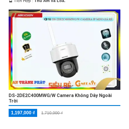
️🔮 Tích Hợp :
Thu Âm Và Loa.
DS-2DE2C400MWG/W Camera Không Dây Ngoài
Trời
1,197,000 ₫
1,710,000 ₫