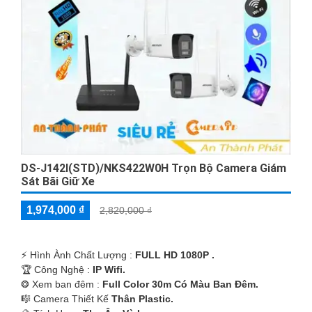
DS-J142I(STD)/NKS422W0H Trọn Bộ Camera Giám
Sát Bãi Giữ Xe
1,974,000 ₫
2,820,000 ₫
️⚡ Hình Ành Chất Lượng :
FULL HD 1080P .
🏆 Công Nghệ :
IP Wifi.
❂ Xem ban đêm :
Full Color 30m Có Màu Ban Ðêm.
🎼️ Camera Thiết Kế
Thân Plastic.