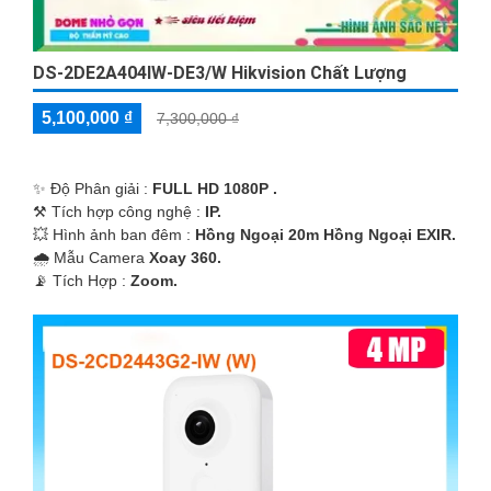
DS-2DE2A404IW-DE3/W Hikvision Chất Lượng
5,100,000 ₫
7,300,000 ₫
✨ Độ Phân giải :
FULL HD 1080P .
⚒ Tích hợp công nghệ :
IP.
💥 Hình ảnh ban đêm :
Hồng Ngoại 20m Hồng Ngoại EXIR.
🌧️ Mẫu Camera
Xoay 360.
️📡 Tích Hợp :
Zoom.