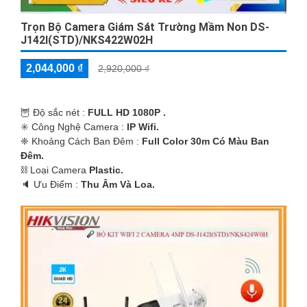
Trọn Bộ Camera Giám Sát Trường Mầm Non DS-
J142I(STD)/NKS422W02H
2,044,000 ₫
2,920,000 ₫
🦉 Độ sắc nét :
FULL HD 1080P .
✳️ Công Nghệ Camera :
IP Wifi.
❈ Khoảng Cách Ban Đêm :
Full Color 30m Có Màu Ban
Ðêm.
⛓ Loại Camera
Plastic.
️🔈 Ưu Điểm :
Thu Âm Và Loa.