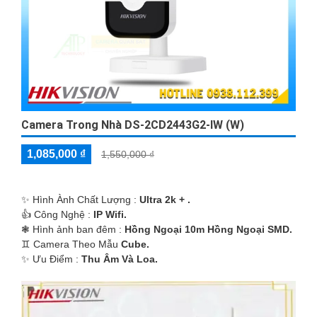
Camera Trong Nhà DS-2CD2443G2-IW (W)
1,085,000 ₫
1,550,000 ₫
✨ Hình Ành Chất Lượng :
Ultra 2k + .
👍 Công Nghệ :
IP Wifi.
❃ Hình ảnh ban đêm :
Hồng Ngoại 10m Hồng Ngoại SMD.
♊ Camera Theo Mẫu
Cube.
️✨ Ưu Điểm :
Thu Âm Và Loa.