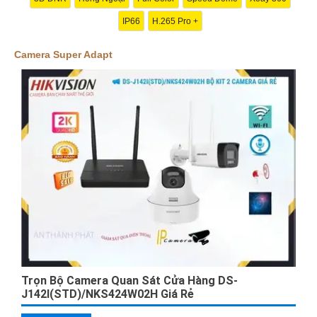
'
IP66
H.265 Pro +
Camera Super Adapt
Trọn Bộ Camera Quan Sát Cửa Hàng DS-
J142I(STD)/NKS424W02H Giá Rẻ