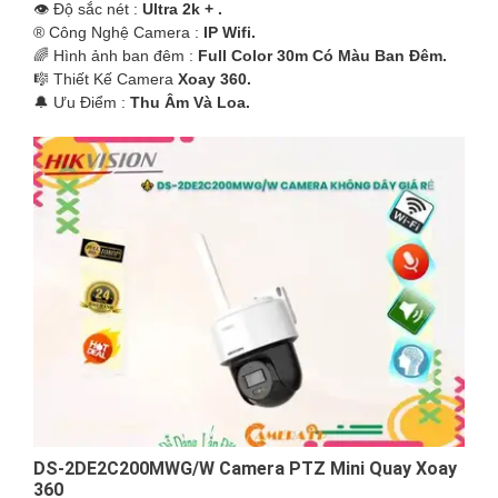
👁 Độ sắc nét :
Ultra 2k + .
®️ Công Nghệ Camera :
IP Wifi.
🌈 Hình ảnh ban đêm :
Full Color 30m Có Màu Ban Ðêm.
🎼️ Thiết Kế Camera
Xoay 360.
️🔔 Ưu Điểm :
Thu Âm Và Loa.
DS-2DE2C200MWG/W Camera PTZ Mini Quay Xoay
360