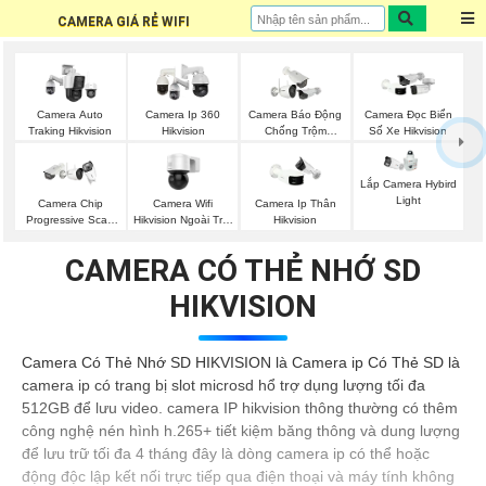
CAMERA GIÁ RẺ WIFI
Camera Auto
Camera Ip 360
Camera Báo Động
Camera Đọc Biển
Traking Hikvision
Hikvision
Chống Trộm
Số Xe Hikvision
Hikvision
Lắp Camera Hybird
Light
Camera Wifi
Camera Chip
Camera Ip Thân
Hikvision Ngoài Trời
Progressive Scan
Hikvision
360
CMOS Hikvision
CAMERA CÓ THẺ NHỚ SD
HIKVISION
Camera Có Thẻ Nhớ SD HIKVISION là Camera ip Có Thẻ SD là
camera ip có trang bị slot microsd hổ trợ dụng lượng tối đa
512GB để lưu video. camera IP hikvision thông thường có thêm
công nghệ nén hình h.265+ tiết kiệm băng thông và dung lượng
để lưu trữ tối đa 4 tháng đây là dòng camera ip có thể hoặc
động độc lập kết nối trực tiếp qua điện thoại và máy tính không