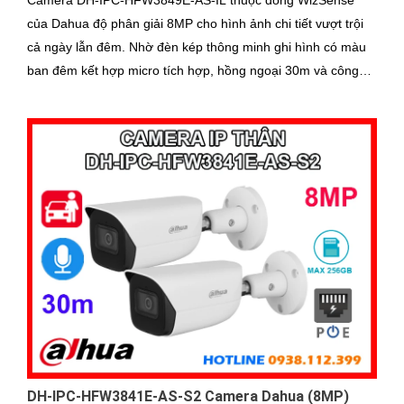
Camera DH-IPC-HFW3849E-AS-IL thuộc dòng WizSense
của Dahua độ phân giải 8MP cho hình ảnh chi tiết vượt trội
cả ngày lẫn đêm. Nhờ đèn kép thông minh ghi hình có màu
ban đêm kết hợp micro tích hợp, hồng ngoại 30m và công
nghệ AI nhận diện chính xác người và xe, giúp tăng cường
bảo mật hiệu quả
DH-IPC-HFW3841E-AS-S2 Camera Dahua (8MP)