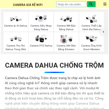
CAMERA GIÁ RẺ WIFI
Camera Ip AI Dahua
Camera Siêu Nhạy
Camera Wifi Báo
Camera Thiết Lập
Sáng Dahua
Động Dahua
Vành Đai Dahua
Camera Thu Âm
Camera PTZ Dahua
Camera 360 Báo
Camera Ống Kính
Dahua Trong Nhà
Động Kbvision
Zoom Hikvision
CAMERA DAHUA CHỐNG TRỘM
Camera Dahua Chống Trộm được trang bị chip xử lý hình ảnh
AI cùng công nghệ IoT thông minh giúp camera xử lý nhanh
theo thời gian thực và chính xác theo ngữ cảnh. Với modul AI
chống trộm hiệu quả camera có thể báo động tức thì qua thiết bị
di động và kích hoạt báo động tại chỗ bằng đèn và còi hú. Công
nghệ phát hiện chuyển động thông minh giúp Camera Dahua
trở thành giải pháp an ninh hiệu quả cho gia đình, nhà xưởng và