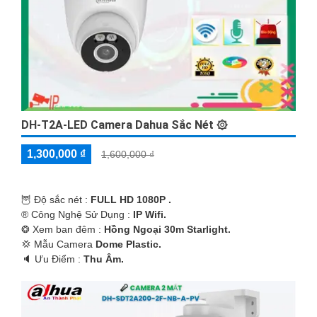
DH-T2A-LED Camera Dahua Sắc Nét ۞
1,300,000 ₫
1,600,000 ₫
🦉 Độ sắc nét :
FULL HD 1080P .
®️ Công Nghệ Sử Dụng :
IP Wifi.
❂ Xem ban đêm :
Hồng Ngoại 30m Starlight.
💢 Mẫu Camera
Dome Plastic.
️🔈 Ưu Điểm :
Thu Âm.