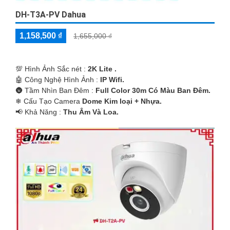
DH-T3A-PV Dahua
1,158,500 ₫
1,655,000 ₫
💯 Hình Ảnh Sắc nét :
2K Lite .
🤖️ Công Nghệ Hình Ảnh :
IP Wifi.
🌚 Tầm Nhìn Ban Đêm :
Full Color 30m Có Màu Ban Ðêm.
❄ Cấu Tạo Camera
Dome Kim loại + Nhựa.
️📢 Khả Năng :
Thu Âm Và Loa.