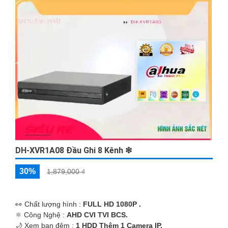
'
DH-XVR1A08 Đầu Ghi 8 Kênh ❇
30%
1,879,000 ₫
️👀 Chất lượng hình :
FULL HD 1080P .
⚛️ Công Nghệ :
AHD CVI TVI BCS.
🌙 Xem ban đêm :
1 HDD Thêm 1 Camera IP.