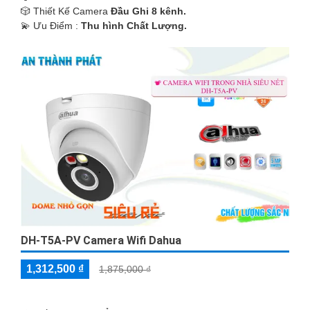
🎲 Thiết Kế Camera
Đầu Ghi 8 kênh.
️💫 Ưu Điểm :
Thu hình Chất Lượng.
DH-T5A-PV Camera Wifi Dahua
1,312,500 ₫
1,875,000 ₫