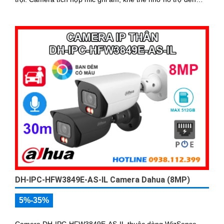
1TB, hồng ngoại tầm xa 60m và kết nối PoE giúp lắp đặt dễ
dàng, tiết kiệm chi phí
DH-IPC-HFW3849E-AS-IL Camera Dahua (8MP)
5%-35%