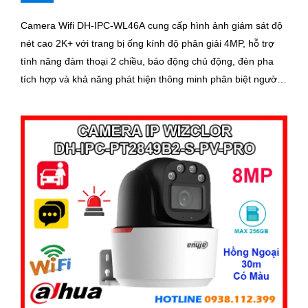
Camera Wifi DH-IPC-WL46A cung cấp hình ảnh giám sát độ
nét cao 2K+ với trang bị ống kính độ phân giải 4MP, hỗ trợ
tính năng đàm thoại 2 chiều, báo động chủ động, đèn pha
tích hợp và khả năng phát hiện thông minh phân biệt người
phương tiện, đảm bảo an ninh hiệu quả. Đối với nhu cầu
quan sát an ninh ngoài trời thì camera Dahua DH-IPC-
WL46A chính là sự lựa chọn vô cùng phù hợpCamera an
ninh không dây DH-IPC-WL46A là lựa chọn lý tưởng để bảo
vệ ngôi nhà hoặc văn phòng của bạn