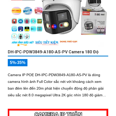
DH-IPC-PDW3849-A180-AS-PV Camera 180 Độ
5%-35%
Camera IP POE DH-IPC-PDW3849-A180-AS-PV là dòng
camera hình ảnh Full Color sắc nét với khoảng cách xem
ban đêm lên đến 20m phát hiện chuyển động độ phân giải
siêu sắc nét 8.0 megapixel Ultra 2K góc nhìn 180 độ giám
sát chi tiết nhỏ kết nối qua công nghệ IP POE kỹ thuật số