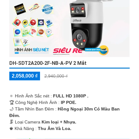
DH-SDT2A200-2F-NB-A-PV 2 Mắt
2,058,000 ₫
2,940,000 ₫
🔅 Hình Ảnh Sắc nét :
FULL HD 1080P .
🏆 Công Nghệ Hình Ảnh :
IP POE.
🌙 Tầm Nhìn Ban Đêm :
Hồng Ngoại 30m Có Màu Ban
Ðêm.
🗜️ Loại Camera
Kim loại + Nhựa.
️♚ Khả Năng :
Thu Âm Và Loa.