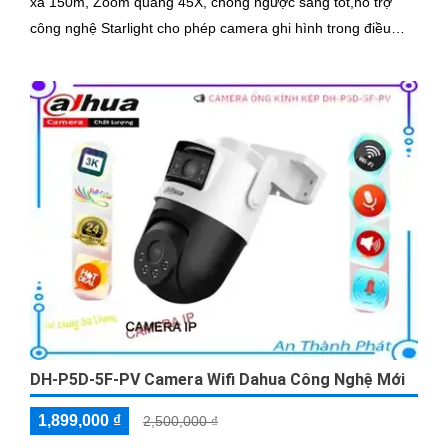
xa 150m, Zoom quang 45X, chống ngược sáng tốt,hỗ trợ
công nghệ Starlight cho phép camera ghi hình trong điều
kiện thiếu ánh sáng
DH-P5D-5F-PV Camera Wifi Dahua Công Nghệ Mới
1,899,000 ₫
2,500,000 ₫