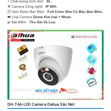
️⚡ Chất lượng hình Ảnh :
3k .
⚒ Camera Công nghệ :
IP Wifi.
💥 Xem Được Ban Đêm :
Full Color 30m Có Màu Ban Ðêm.
👑 Loại Camera
Dome Kim loại + Nhựa.
️✔️ Đặt Điểm :
Thu Âm Và Loa.
DH-T4A-LED Camera Dahua Sắc Nét