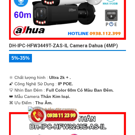
DH-IPC-HFW3449T-ZAS-IL Camera Dahua (4MP)
5%-35%
🔆 Chất lượng hình :
Ultra 2k + .
🌠 Công Nghệ Sử Dụng :
IP POE.
💡 Nhìn Ban Đêm :
Full Color 60m Có Màu Ban Ðêm.
👑 Mẫu Camera
Thân Kim loại.
️⌘ Ưu Điểm :
Thu Âm.