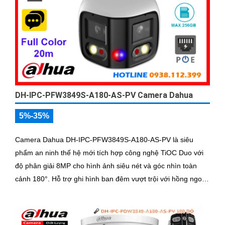
DH-IPC-PFW3849S-A180-AS-PV Camera Dahua
5%-35%
Camera Dahua DH-IPC-PFW3849S-A180-AS-PV là siêu
phẩm an ninh thế hệ mới tích hợp công nghệ TiOC Duo với
độ phân giải 8MP cho hình ảnh siêu nét và góc nhìn toàn
cảnh 180°. Hỗ trợ ghi hình ban đêm vượt trội với hồng ngoại
25m, full color 20m, đàm thoại hai chiều rõ ràng, cùng khe
cắm thẻ nhớ 256GB đáp ứng nhu cầu lưu trữ dài hạn, thiết
kế chuẩn IP67 chống bụi nước, cấp nguồn POE