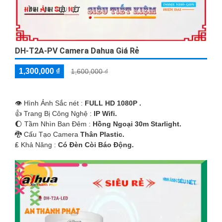
DH-T2A-PV Camera Dahua Giá Rẻ
1,300,000 ₫
1,600,000 ₫
👁 Hình Ảnh Sắc nét :
FULL HD 1080P .
👍 Trang Bị Công Nghệ :
IP Wifi.
🌔 Tầm Nhìn Ban Đêm :
Hồng Ngoại 30m Starlight.
🐉️ Cấu Tạo Camera
Thân Plastic.
️₤ Khả Năng :
Có Ðèn Còi Báo Động.