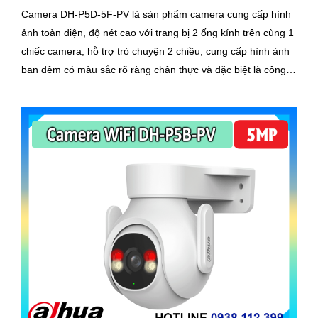
Camera DH-P5D-5F-PV là sản phẩm camera cung cấp hình
ảnh toàn diện, độ nét cao với trang bị 2 ống kính trên cùng 1
chiếc camera, hỗ trợ trò chuyện 2 chiều, cung cấp hình ảnh
ban đêm có màu sắc rõ ràng chân thực và đặc biệt là công
nghệ AI phát hiện người phương tiện chính xác, đảm bảo an
ninh hiệu quảDòng camera quan sát DH-P5D-5F-PV với
chức năng đàm thoại 2 chiều và khả năng theo dõi chuyển
động trả nghiệm tốt. Sản phẩm không dây, tiện lợi trong lắp
đặt và sử dụng