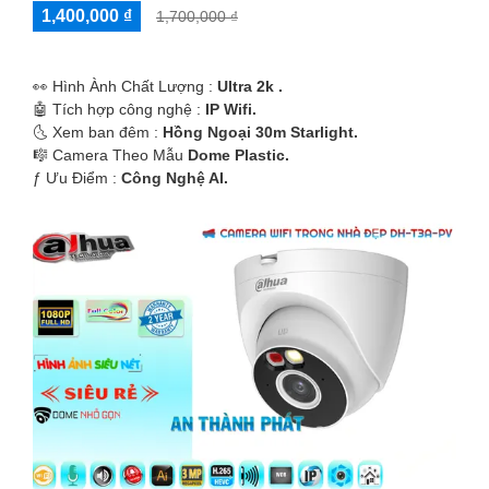
1,400,000 ₫
1,700,000 ₫
️👀 Hình Ành Chất Lượng :
Ultra 2k .
🤖️ Tích hợp công nghệ :
IP Wifi.
🌜 Xem ban đêm :
Hồng Ngoại 30m Starlight.
🎼️ Camera Theo Mẫu
Dome Plastic.
️ƒ Ưu Điểm :
Công Nghệ AI.