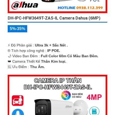
DH-IPC-HFW3649T-ZAS-IL Camera Dahua (6MP)
5%-35%
️⚡ Độ Phân giải :
Ultra 3k + Sắc Nét .
®️ Tích hợp công nghệ :
IP POE.
🌙 Video Ban Đêm :
Full Color 60m Có Màu Ban Ðêm.
👑 Camera Thiết Kế
Thân Kim loại.
️🆑 Ưu Điểm :
Thu Âm.