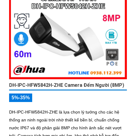
DH-IPC-HFW5842H-ZHE Camera Đếm Người (8MP)
5%-35%
DH-IPC-HFW5842H-ZHE là lựa chọn lý tưởng cho các hệ
thống an ninh ngoài trời nhờ thiết kế bền bỉ, chuẩn chống
nước IP67 và độ phân giải 8MP cho hình ảnh sắc nét vượt
trội. Camera tích hợp mic ghi âm, khe thẻ nhớ hỗ trợ đến