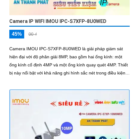
Camera IP WIFI IMOU IPC-S7XFP-8U0WED
45%
00 ₫
Camera IMOU IPC-S7XFP-8U0WED là giải pháp giám sát
hiện đại với độ phân giải 8MP, bao gồm hai ống kính: một
ống kính cố định 4MP và một ống kính quay quét 4MP. Thiết
bị này nổi bật với khả năng ghi hình sắc nét trong điều kiện
ánh sáng yếu nhờ công nghệ AURORA siêu nhạy sáng