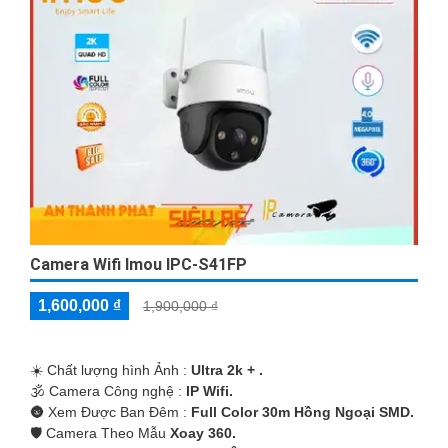
Camera Wifi Imou IPC-S41FP
1,600,000 ₫
1,900,000 ₫
☀️ Chất lượng hình Ảnh :
Ultra 2k + .
🕉️ Camera Công nghệ :
IP Wifi.
🌚 Xem Được Ban Đêm :
Full Color 30m Hồng Ngoại SMD.
🛡 Camera Theo Mẫu
Xoay 360.