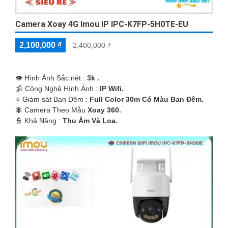
Camera Xoay 4G Imou IP IPC-K7FP-5H0TE-EU
2,100,000 ₫
2,400,000 ₫
👁 Hình Ảnh Sắc nét :
3k .
🕉️ Công Nghệ Hình Ảnh :
IP Wifi.
⭐ Giám sát Ban Đêm :
Full Color 30m Có Màu Ban Ðêm.
🐜 Camera Theo Mẫu
Xoay 360.
️👮 Khả Năng :
Thu Âm Và Loa.