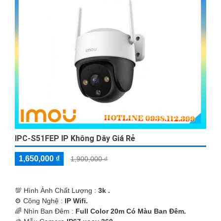
IPC-S51FEP IP Không Dây Giá Rẻ
1,650,000 ₫
1,900,000 ₫
💯 Hình Ành Chất Lượng :
3k .
⚙ Công Nghệ :
IP Wifi.
🌈 Nhìn Ban Đêm :
Full Color 20m Có Màu Ban Ðêm.