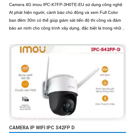
Camera 4G imou IPC-K7FP-3H0TE-EU sử dụng công nghệ
AI phát hiện người, cảnh báo chủ động và xem Full Color
ban đêm 30m có thể giúp giám sát tiến độ thi công và đảm
bảo an ninh cho công trình xây dựng, đặc biệt là trong những
khu vực mà việc đi lại khó khăn hoặc không có sẵn kết nối
mạng ổn định. Camera IPC-K7FP-3H0TE-EU sử dụng công
nghệ nhận diện người và động vật, kết hợp Wifi không dây
CAMERA IP WIFI IPC S42FP D