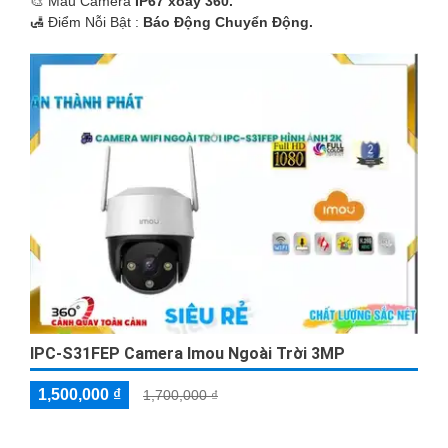
🎨 Mẫu Camera
IP67 xoay 360.
️🛃 Điểm Nỗi Bật :
Báo Động Chuyển Động.
IPC-S31FEP Camera Imou Ngoài Trời 3MP
1,500,000 ₫
1,700,000 ₫