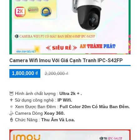
Camera Wifi Imou Với Giá Cạnh Tranh IPC-S42FP
1,800,000 ₫
2,200,000 ₫
🦉 Hình ảnh chất lượng :
Ultra 2k + .
⚜️ Sử dụng công nghệ :
IP Wifi.
🔅 Xem Được Ban Đêm :
Full Color 20m Có Màu Ban Ðêm.
🤹 Camera Dòng
Xoay 360.
️👮 Chức Năng :
Thu Âm Và Loa.