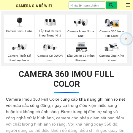
CAMERA GIÁ RẺ WIFI
Camera Imou Cube
Lắp Đặt Camera
Camera Imou Nhụa
Camera 360 Imou
Imou Trong Nhà
Nhẹ
Full Color
Camera Thiết Kế
Camera Có DWDR
Đầu Ghi Ip 32 Kênh
Camera Ống Kính
Kim Loại Imou
Imou
Hikvision
Zoom
CAMERA 360 IMOU FULL
COLOR
Camera Imou 360 Full Color cung cấp khả năng ghi hình rõ nét
với màu sắc sống động, ngay cả trong điều kiện thiếu sáng
hoặc khi không có ánh sáng. Được trang bị đèn trợ sáng và
công nghệ xử lý hình ảnh, camera cho phép giám sát ban đêm
với chất lượng hình ảnh rõ ràng. Với khả năng xoay 360 độ,
người dùng có thể điều khiển dễ dàng, điều chỉnh góc quay lên,