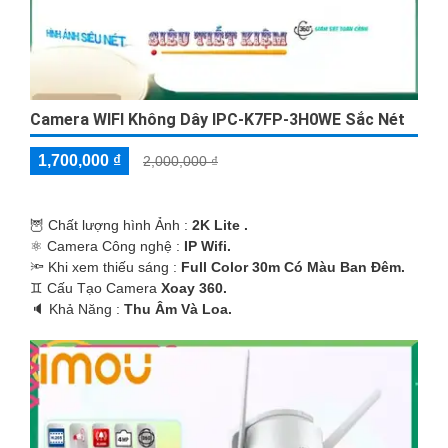
Camera WIFI Không Dây IPC-K7FP-3H0WE Sắc Nét
1,700,000 ₫
2,000,000 ₫
🦉 Chất lượng hình Ảnh :
2K Lite .
⚛️ Camera Công nghệ :
IP Wifi.
🔦 Khi xem thiếu sáng :
Full Color 30m Có Màu Ban Ðêm.
♊ Cấu Tạo Camera
Xoay 360.
️🔈 Khả Năng :
Thu Âm Và Loa.