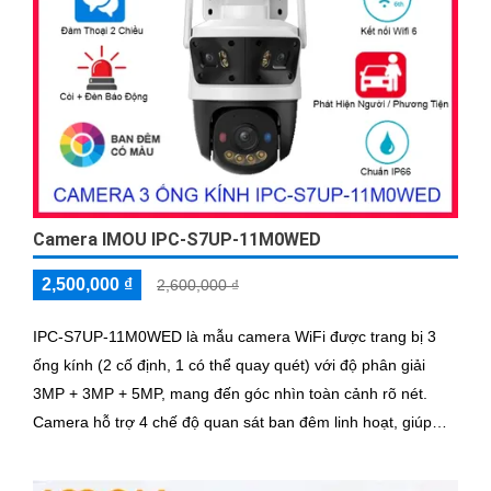
Camera IMOU IPC-S7UP-11M0WED
2,500,000 ₫
2,600,000 ₫
IPC-S7UP-11M0WED là mẫu camera WiFi được trang bị 3
ống kính (2 cố định, 1 có thể quay quét) với độ phân giải
3MP + 3MP + 5MP, mang đến góc nhìn toàn cảnh rõ nét.
Camera hỗ trợ 4 chế độ quan sát ban đêm linh hoạt, giúp
giám sát hiệu quả trong mọi điều kiện ánh sáng