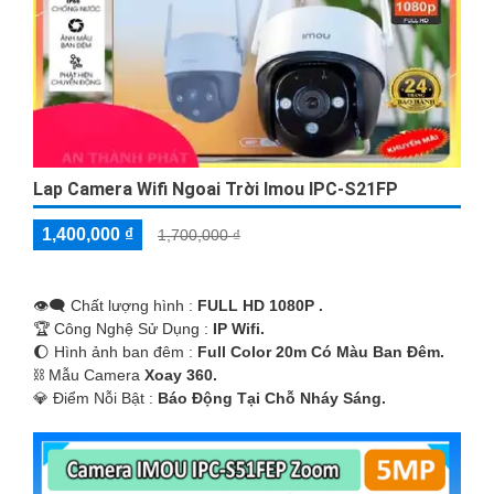
Lap Camera Wifi Ngoai Trời Imou IPC-S21FP
'
1,400,000 ₫
1,700,000 ₫
👁️‍🗨 Chất lượng hình :
FULL HD 1080P .
🏆 Công Nghệ Sử Dụng :
IP Wifi.
🌔 Hình ảnh ban đêm :
Full Color 20m Có Màu Ban Ðêm.
⛓ Mẫu Camera
Xoay 360.
️💎 Điểm Nỗi Bật :
Báo Động Tại Chỗ Nháy Sáng.