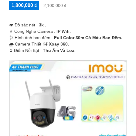
1,800,000 ₫
2,100,000 ₫
👁 Độ sắc nét :
3k .
⚜️ Công Nghệ Camera :
IP Wifi.
🌛 Hình ảnh ban đêm :
Full Color 30m Có Màu Ban Ðêm.
🌧️ Camera Thiết Kế
Xoay 360.
️➲ Điểm Nỗi Bật :
Thu Âm Và Loa.