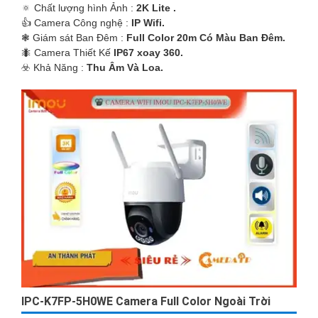
🔅 Chất lượng hình Ảnh :
2K Lite .
👍 Camera Công nghệ :
IP Wifi.
❃ Giám sát Ban Đêm :
Full Color 20m Có Màu Ban Ðêm.
🐜 Camera Thiết Kế
IP67 xoay 360.
️☣️ Khả Năng :
Thu Âm Và Loa.
IPC-K7FP-5H0WE Camera Full Color Ngoài Trời