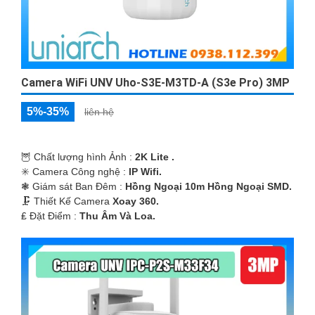
Camera WiFi UNV Uho-S3E-M3TD-A (S3e Pro) 3MP
5%-35%
liên hệ
🦉 Chất lượng hình Ảnh :
2K Lite .
✳️ Camera Công nghệ :
IP Wifi.
❃ Giám sát Ban Đêm :
Hồng Ngoại 10m Hồng Ngoại SMD.
🗜️ Thiết Kế Camera
Xoay 360.
️₤ Đặt Điểm :
Thu Âm Và Loa.