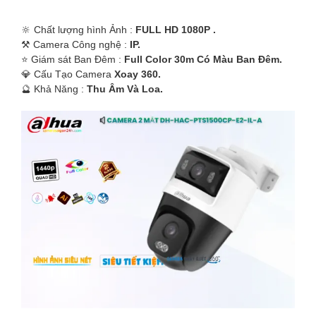
🔆 Chất lượng hình Ảnh :
FULL HD 1080P .
⚒ Camera Công nghệ :
IP.
⭐ Giám sát Ban Đêm :
Full Color 30m Có Màu Ban Ðêm.
💎 Cấu Tạo Camera
Xoay 360.
️🔮 Khả Năng :
Thu Âm Và Loa.