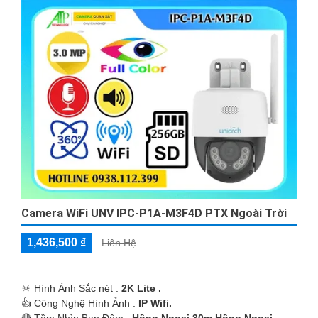
Camera WiFi UNV IPC-P1A-M3F4D PTX Ngoài Trời
1,436,500 ₫
Liên Hệ
🔆 Hình Ảnh Sắc nét :
2K Lite .
👍 Công Nghệ Hình Ảnh :
IP Wifi.