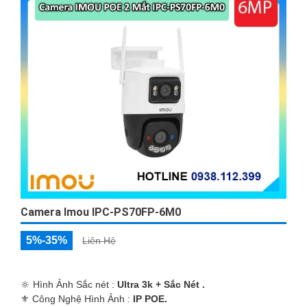
Camera Imou IPC-PS70FP-6M0
5%-35%
Liên Hệ
🔆 Hình Ảnh Sắc nét :
Ultra 3k + Sắc Nét .
⚜️ Công Nghệ Hình Ảnh :
IP POE.