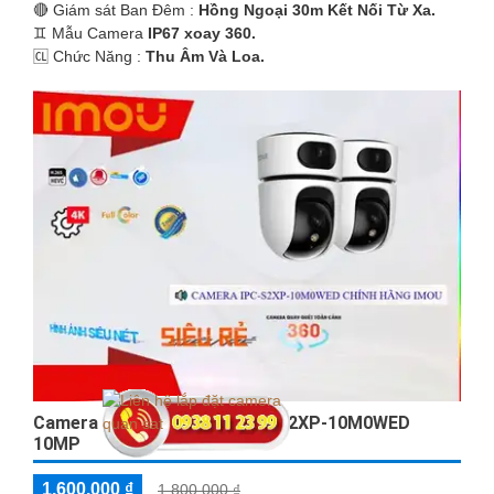
🔴 Giám sát Ban Đêm :
Hồng Ngoại 30m Kết Nối Từ Xa.
♊ Mẫu Camera
IP67 xoay 360.
️🆑 Chức Năng :
Thu Âm Và Loa.
Camera Imou 2 Ống Kính IPC-S2XP-10M0WED
10MP
1,600,000 ₫
1,800,000 ₫