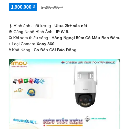
1,900,000 ₫
2,200,000 ₫
☀️ Hình ảnh chất lượng :
Ultra 2k+ sắc nét .
⚙ Công Nghệ Hình Ảnh :
IP Wifi.
✪ Khi xem thiếu sáng :
Hồng Ngoại 50m Có Màu Ban Ðêm.
↕️ Loại Camera
Xoay 360.
️🎙 Khả Năng :
Có Ðèn Còi Báo Động.