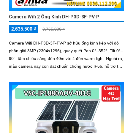
Camera Wifi 2 Ống Kính DH-P3D-3F-PV-P
2,635,500 ₫
3,765,000 ₫
Camera Wifi DH-P3D-3F-PV-P sở hữu ống kính kép với độ
phân giải 3MP (2304x1296), quay quét Pan 0°–352°, Tilt 0°–
90°, tầm chiếu sáng đến 40m với 4 đèn warm light. Ngoài ra,
mẫu camera này còn đạt chuẩn chống nước IP66, hỗ trợ thẻ
nhớ tối đa 256GB, kết nối Wi-Fi 2