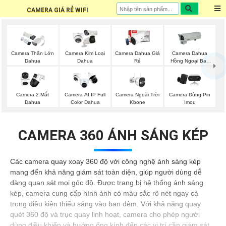
CAMERA GIÁ RẺ WIFI
Camera Thân Lớn
Camera Kim Loại
Camera Dahua Giá
Camera Dahua
Dahua
Dahua
Rẻ
Hồng Ngoại Ban
Đêm
Camera Ngoài Trời
Camera 2 Mắt
Camera AI IP Full
Camera Dùng Pin
Kbone
Dahua
Color Dahua
Imou
CAMERA 360 ÁNH SÁNG KÉP
Các camera quay xoay 360 độ với công nghệ ánh sáng kép
mang đến khả năng giám sát toàn diện, giúp người dùng dễ
dàng quan sát mọi góc độ. Được trang bị hệ thống ánh sáng
kép, camera cung cấp hình ảnh có màu sắc rõ nét ngay cả
trong điều kiện thiếu sáng vào ban đêm. Với khả năng quay
quét 360 độ và trục quay linh hoạt, camera cho phép người
dùng điều khiển và hướng ống kính đến các vị trí cần giám sát