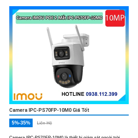
Camera IPC-PS70FP-10M0 Giá Tốt
5%-35%
Liên Hệ
Camera IPC-PS70FP-10M0 là thiết bị giám sát ngoài trời