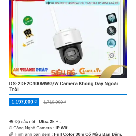
DS-2DE2C400MWG/W Camera Không Dây Ngoài
Trời
1,197,000 ₫
1,710,000 ₫
👁 Độ sắc nét :
Ultra 2k + .
®️ Công Nghệ Camera :
IP Wifi.
🌈 Hình ảnh ban đêm :
Full Color 30m Có Màu Ban Ðêm.