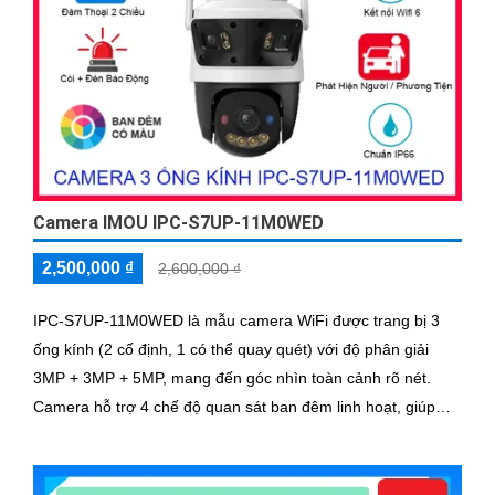
Camera IMOU IPC-S7UP-11M0WED
2,500,000 ₫
2,600,000 ₫
IPC-S7UP-11M0WED là mẫu camera WiFi được trang bị 3
ống kính (2 cố định, 1 có thể quay quét) với độ phân giải
3MP + 3MP + 5MP, mang đến góc nhìn toàn cảnh rõ nét.
Camera hỗ trợ 4 chế độ quan sát ban đêm linh hoạt, giúp
giám sát hiệu quả trong mọi điều kiện ánh sáng