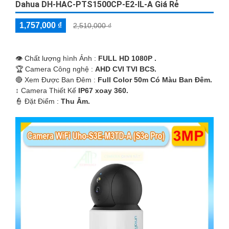
Dahua DH-HAC-PTS1500CP-E2-IL-A Giá Rẻ
1,757,000 ₫
2,510,000 ₫
👁 Chất lượng hình Ảnh :
FULL HD 1080P .
🏆 Camera Công nghệ :
AHD CVI TVI BCS.
🔴 Xem Được Ban Đêm :
Full Color 50m Có Màu Ban Ðêm.
↕️ Camera Thiết Kế
IP67 xoay 360.
️👮 Đặt Điểm :
Thu Âm.