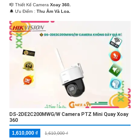
🎼️ Thiết Kế Camera
Xoay 360.
️🔔 Ưu Điểm :
Thu Âm Và Loa.
DS-2DE2C200MWG/W Camera PTZ Mini Quay Xoay
360
1,610,000 ₫
1,610,000 ₫