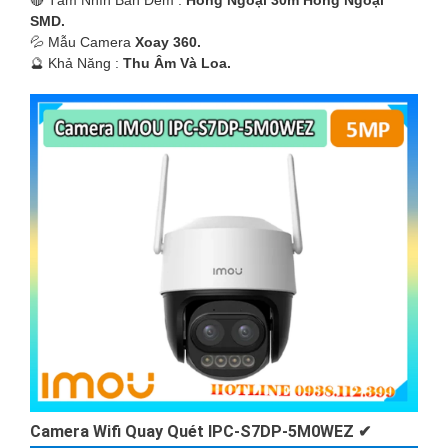
🔴 Tầm Nhìn Ban Đêm :
Hồng Ngoại 30m Hồng Ngoại
SMD.
💦 Mẫu Camera
Xoay 360.
️🔮 Khả Năng :
Thu Âm Và Loa.
Camera Wifi Quay Quét IPC-S7DP-5M0WEZ ✔