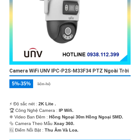
Camera WiFi UNV IPC-P2S-M33F34 PTZ Ngoài Trời
5%-35%
liên hệ
️⚡ Độ sắc nét :
2K Lite .
🏆 Công Nghệ Camera :
IP Wifi.
❈ Video Ban Đêm :
Hồng Ngoại 30m Hồng Ngoại SMD.
🔩 Camera Theo Mẫu
Xoay 360.
️🆑 Điểm Nỗi Bật :
Thu Âm Và Loa.