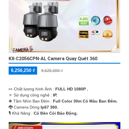
'
KX-C2056CPN-AL Camera Quay Quét 360
6,256,250 ₫
9,625,000 ₫
️👀 Chất lượng hình Ảnh :
FULL HD 1080P .
⚛️ Sử dụng công nghệ :
IP.
❃ Tầm Nhìn Ban Đêm :
Full Color 30m Có Màu Ban Ðêm.
🐉️ Camera Dòng
Ip67 360.
️🎙 Khả Năng :
Có Ðèn Còi Báo Động.