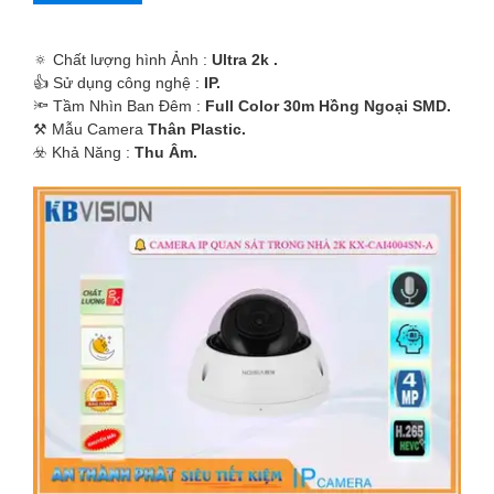
🔅 Chất lượng hình Ảnh :
Ultra 2k .
👍 Sử dụng công nghệ :
IP.
🔦 Tầm Nhìn Ban Đêm :
Full Color 30m Hồng Ngoại SMD.
⚒ Mẫu Camera
Thân Plastic.
️☣️ Khả Năng :
Thu Âm.