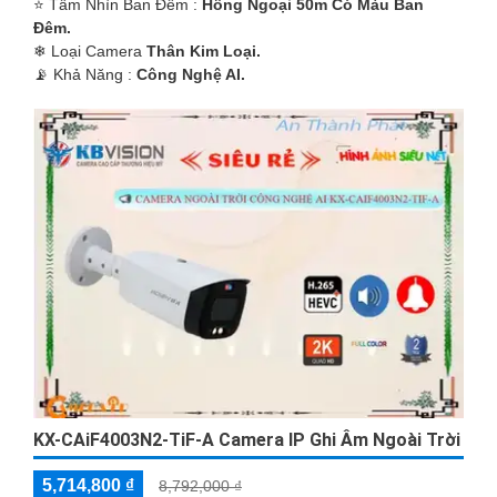
⭐ Tầm Nhìn Ban Đêm :
Hồng Ngoại 50m Có Màu Ban
Đêm.
❄ Loại Camera
Thân Kim Loại.
️📡 Khả Năng :
Công Nghệ AI.
KX-CAiF4003N2-TiF-A Camera IP Ghi Âm Ngoài Trời
5,714,800 ₫
8,792,000 ₫