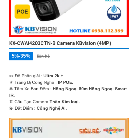
KX-CWAi4203CTN-B Camera KBvision (4MP)
5%-35%
liên hệ
️👀 Độ Phân giải :
Ultra 2k + .
⚜️ Trang Bị Công Nghệ :
IP POE.
❃ Tầm Xa Ban Đêm :
Hồng Ngoại 80m Hồng Ngoại Smart
IR.
♊ Cấu Tạo Camera
Thân Kim loại.
️💫 Đặt Điểm :
Công Nghệ AI.