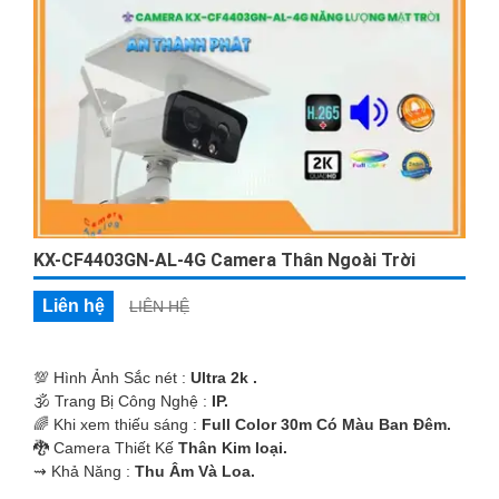
KX-CF4403GN-AL-4G Camera Thân Ngoài Trời
Liên hệ
LIÊN HỆ
💯 Hình Ảnh Sắc nét :
Ultra 2k .
🕉️ Trang Bị Công Nghệ :
IP.
🌈 Khi xem thiếu sáng :
Full Color 30m Có Màu Ban Ðêm.
🐉️ Camera Thiết Kế
Thân Kim loại.
️⇝ Khả Năng :
Thu Âm Và Loa.