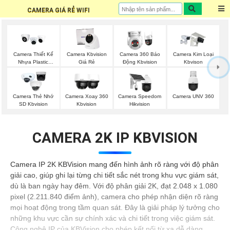
CAMERA GIÁ RẺ WIFI
Camera Thiết Kế
Camera Kbvision
Camera 360 Báo
Camera Kim Loại
Nhựa Plastic
Giá Rẻ
Động Kbvision
Kbvison
Kbvision
Camera UNV 360
Camera Thẻ Nhớ
Camera Xoay 360
Camera Speedom
SD Kbvision
Kbvision
Hikvision
CAMERA 2K IP KBVISION
Camera IP 2K KBVision mang đến hình ảnh rõ ràng với độ phân
giải cao, giúp ghi lại từng chi tiết sắc nét trong khu vực giám sát,
dù là ban ngày hay đêm. Với độ phân giải 2K, đạt 2.048 x 1.080
pixel (2.211.840 điểm ảnh), camera cho phép nhận diện rõ ràng
mọi hoạt động trong tầm quan sát. Đây là giải pháp lý tưởng cho
những khu vực cần sự chính xác và chi tiết trong việc giám sát.
Công nghệ IP của KBVision cho phép kết nối từ xa dễ dàng,