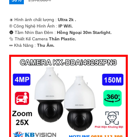
1,376,000 ₫
☀️ Hình ảnh chất lượng :
Ultra 2k .
®️ Công Nghệ Hình Ảnh :
IP Wifi.
🌚 Tầm Nhìn Ban Đêm :
Hồng Ngoại 30m Starlight.
🔩 Thiết Kế Camera
Thân Plastic.
️↭ Khả Năng :
Thu Âm.