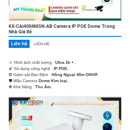
KX-CAi4004MSN-AB Camera IP POE Dome Trong
Nhà Giá Rẻ
Liên hệ
LIÊN HỆ
🔆 Hình ảnh chất lượng :
Ultra 2k + .
🌠 Sử dụng công nghệ :
IP POE.
✪ Giám sát Ban Đêm :
Hồng Ngoại 40m ONVIF.
🛡 Mẫu Camera
Dome Kim loại.
️✤ Khả Năng :
Thu Âm.