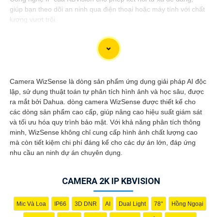
giúp bạn theo dõi an ninh qua điện thoại hoặc máy tính với chất
lượng vượt trội.
Đầu ghi camera hỗ trợ 4 ổ cứng là một giải pháp lý tưởng cho
Camera WizSense là dòng sản phẩm ứng dụng giải pháp AI độc
hệ thống camera an ninh tại gia đình hoặc doanh nghiệp. Với
lập, sử dụng thuật toán tự phân tích hình ảnh và học sâu, được
khả năng hỗ trợ đến 4 ổ cứng, người dùng có thể lưu trữ một
ra mắt bởi Dahua. dòng camera WizSense được thiết kế cho
lượng lớn dữ liệu từ camera mà không cần lo lắng về không
các dòng sản phẩm cao cấp, giúp nâng cao hiệu suất giám sát
gian lưu trữ.
và tối ưu hóa quy trình bảo mật. Với khả năng phân tích thông
Đầu ghi này cung cấp các tính năng hiệu quả như ghi hình độ
minh, WizSense không chỉ cung cấp hình ảnh chất lượng cao
nét cao, chức năng xem lại dễ dàng, và khả năng truy cập từ xa
mà còn tiết kiệm chi phí đáng kể cho các dự án lớn, đáp ứng
qua điện thoại di động. nó còn có khả năng ghi hình liên tục
nhu cầu an ninh dự án chuyên dụng.
hoặc theo lịch trình, giúp người dùng dễ dàng theo dõi và quản
lý dữ liệu camera.
CAMERA 2K IP KBVISION
Với đầu ghi camera hỗ trợ 4 ổ cứng, bạn có thể yên tâm về việc
bảo vệ tài sản và an ninh trong mọi tình huống, đồng thời tiết
kiệm thời gian và công sức trong việc quản lý hệ thống camera.
Mic Và Loa
IP66
3D DNR
AI
Dual Light
78°
Hồng Ngoại