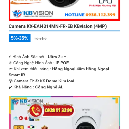
Camera KX-EAi4314MN-FR-EB KBvision (4MP)
5%-35%
liên hệ
️⚡ Hình Ảnh Sắc nét :
Ultra 2k + .
✳️ Công Nghệ Hình Ảnh :
IP POE.
🔦 Khi xem thiếu sáng :
Hồng Ngoại 40m Hồng Ngoại
Smart IR.
🎲 Camera Thiết Kế
Dome Kim loại.
️✔️ Khả Năng :
Công Nghệ AI.