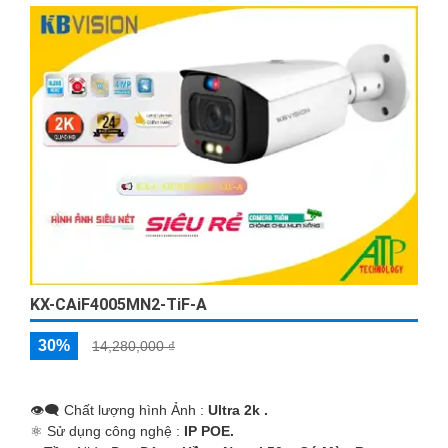
KX-CAiF4005MN2-TiF-A
30%
14,280,000 ₫
👁️‍🗨 Chất lượng hình Ảnh :
Ultra 2k .
⚛️ Sử dụng công nghệ :
IP POE.