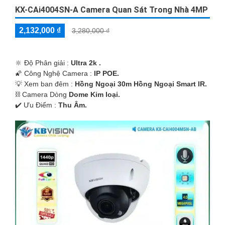
KX-CAi4004SN-A Camera Quan Sát Trong Nhà 4MP
2,132,000 ₫
3,280,000 ₫
🔆 Độ Phân giải :
Ultra 2k .
🌠 Công Nghệ Camera :
IP POE.
💡 Xem ban đêm :
Hồng Ngoại 30m Hồng Ngoại Smart IR.
⛓ Camera Dòng
Dome Kim loại.
️✔️ Ưu Điểm :
Thu Âm.