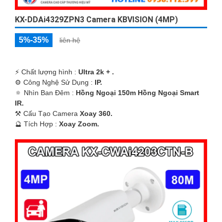
KX-DDAi4329ZPN3 Camera KBVISION (4MP)
5%-35%
liên hệ
️⚡ Chất lượng hình :
Ultra 2k + .
⚙ Công Nghệ Sử Dụng :
IP.
🔅 Nhìn Ban Đêm :
Hồng Ngoại 150m Hồng Ngoại Smart
IR.
⚒ Cấu Tạo Camera
Xoay 360.
️🔮 Tích Hợp :
Xoay Zoom.