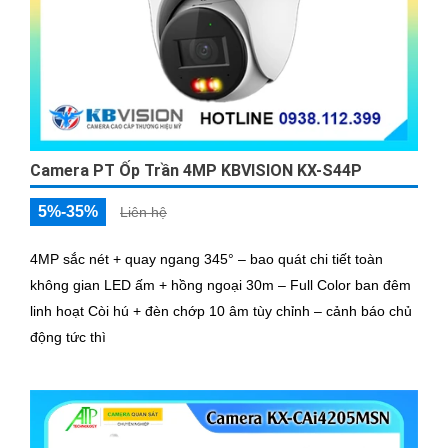
Camera PT Ốp Trần 4MP KBVISION KX-S44P
5%-35%
Liên hệ
4MP sắc nét + quay ngang 345° – bao quát chi tiết toàn
không gian LED ấm + hồng ngoại 30m – Full Color ban đêm
linh hoạt Còi hú + đèn chớp 10 âm tùy chỉnh – cảnh báo chủ
động tức thì