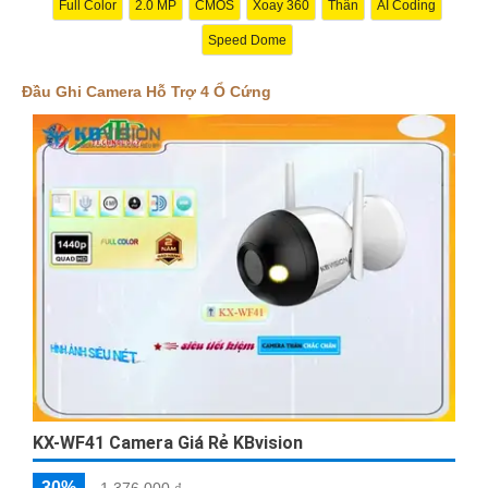
Full Color
2.0 MP
CMOS
Xoay 360
Thân
AI Coding
Speed Dome
Đầu Ghi Camera Hỗ Trợ 4 Ổ Cứng
'
KX-WF41 Camera Giá Rẻ KBvision
30%