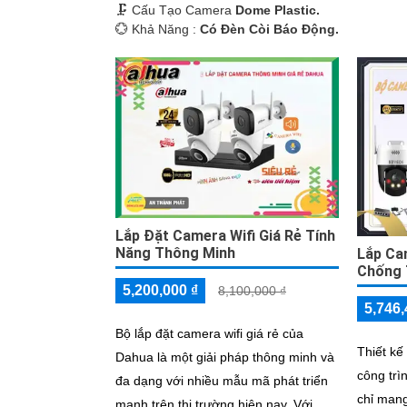
🗜️ Cấu Tạo Camera
Dome Plastic.
️💮 Khả Năng :
Có Ðèn Còi Báo Động.
Lắp Đặt Camera Wifi Giá Rẻ Tính
Năng Thông Minh
Lắp Ca
Chống
5,200,000 ₫
8,100,000 ₫
5,746,
Bộ lắp đặt camera wifi giá rẻ của
Thiết kế
Dahua là một giải pháp thông minh và
công trì
đa dạng với nhiều mẫu mã phát triển
chỉ mang
mạnh trên thị trường hiện nay. Với