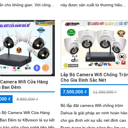
cho không gian. Với công
này được sản xuất từ thương hiệu
n tiến, Camera Wifi KBvision
Trung Quốc chất lượng, với khả năn
ng cấp độ nét đến 2
thu âm tốt và hình ảnh sáng đẹp
Lắp Bộ Camera Wifi Chống Trô
Cho Gia Đình Sắc Nét
 Camera Wifi Cửa Hàng
u Ban Đêm
7,500,000 ₫
11,360,000 ₫
000 ₫
8,860,000 ₫
Bộ lắp đặt camera Wifi chống trộm
n Bộ Camera Wifi Cửa Hàng
Dahua là giải pháp an ninh hoàn hảo
Ban Đêm từ KBvision là sự kết
cho gia đình với sự sắc nét đỉnh cao.
 hảo giữa công nghệ tiên tiến
Được trang bị chức năng thu âm vượ