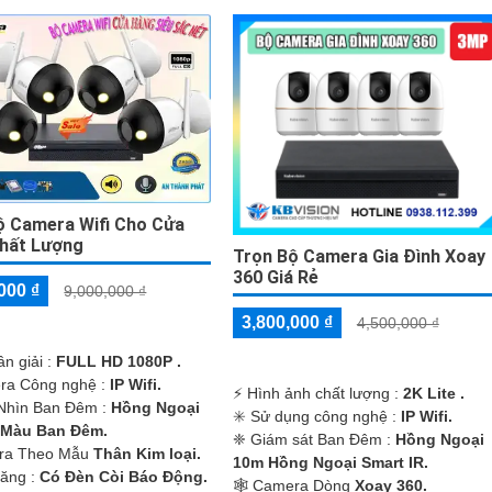
ộ Camera Wifi Cho Cửa
hất Lượng
Trọn Bộ Camera Gia Đình Xoay
360 Giá Rẻ
000 ₫
9,000,000 ₫
3,800,000 ₫
4,500,000 ₫
ân giải :
FULL HD 1080P .
ra Công nghệ :
IP Wifi.
️⚡ Hình ảnh chất lượng :
2K Lite .
Nhìn Ban Đêm :
Hồng Ngoại
✳️ Sử dụng công nghệ :
IP Wifi.
 Màu Ban Ðêm.
❈ Giám sát Ban Đêm :
Hồng Ngoại
ra Theo Mẫu
Thân Kim loại.
10m Hồng Ngoại Smart IR.
Năng :
Có Ðèn Còi Báo Động.
🕸️ Camera Dòng
Xoay 360.