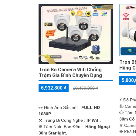
'
Trọn B
Hàng C
Trọn Bộ Camera Wifi Chống
Trộm Gia Đình Chuyên Dụng
5,800,
6,932,800 ₫
10,460,000 ₫
️⚡ Độ Ph
👍 Came
️👀 Hình Ảnh Sắc nét :
FULL HD
💥 Tầm 
1080P .
30m Có
⚒ Trang Bị Công Nghệ :
IP Wifi.
❄ Came
❈ Tầm Nhìn Ban Đêm :
Hồng Ngoại
️✤ Khả 
30m Starlight.