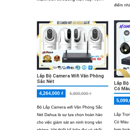
điểm nhấn 
chức năng ưu việt là khả năng thu...
nghệ tiê
được nâ
Lắp Bộ Camera Wifi Văn Phòng
Sắc Nét
Lắp Bộ
Có Mà
4,264,000 ₫
5,800,000 ₫
5,099,
Bộ Lắp Camera wifi Văn Phòng Sắc
Lắp Trọ
Nét Dahua là sự lựa chọn hoàn hảo
Có Màu 
cho việc giám sát an ninh trong văn
hợp hoàn
phòng. Với thiết kế hiện đại và chất