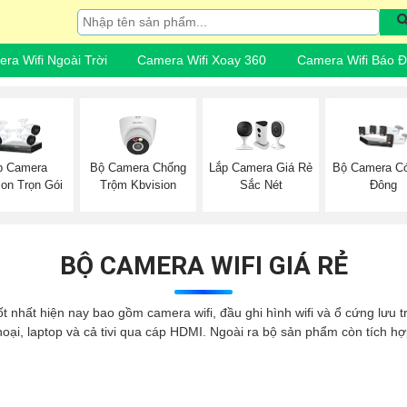
ra Wifi Ngoài Trời
Camera Wifi Xoay 360
Camera Wifi Báo 
Bộ Camera Chống
Lắp Camera Giá Rẻ
p Camera
Bộ Camera C
Trộm Kbvision
Sắc Nét
ion Trọn Gói
Đông
BỘ CAMERA WIFI GIÁ RẺ
tốt nhất hiện nay bao gồm camera wifi, đầu ghi hình wifi và ổ cứng lưu
hoại, laptop và cả tivi qua cáp HDMI. Ngoài ra bộ sản phẩm còn tích h