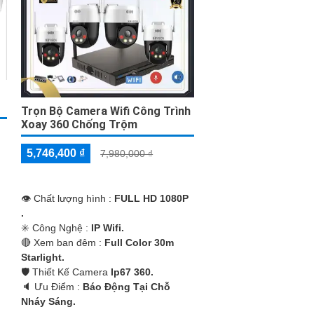
Trọn Bộ Camera Wifi Công Trình
Xoay 360 Chống Trộm
5,746,400 ₫
7,980,000 ₫
👁 Chất lượng hình :
FULL HD 1080P
.
✳️ Công Nghệ :
IP Wifi.
🔴 Xem ban đêm :
Full Color 30m
Starlight.
🛡 Thiết Kế Camera
Ip67 360.
️🔈 Ưu Điểm :
Báo Động Tại Chỗ
Nháy Sáng.