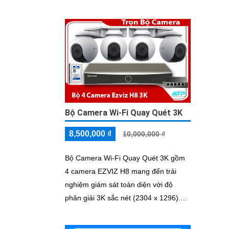
Bộ Camera Wi-Fi Quay Quét 3K
8,500,000 ₫
10,000,000 ₫
Bộ Camera Wi-Fi Quay Quét 3K gồm
4 camera EZVIZ H8 mang đến trải
nghiệm giám sát toàn diện với độ
phân giải 3K sắc nét (2304 x 1296).
Hỗ trợ quay quét 360° (340° ngang,
80° dọc), quan sát linh hoạt mọi góc