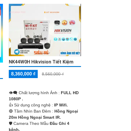
NK44W0H Hikvision Tiết Kiệm
8,360,000 ₫
8,560,000 ₫
👁️‍🗨 Chất lượng hình Ảnh :
FULL HD
1080P .
👍 Sử dụng công nghệ :
IP Wifi.
🔴 Tầm Nhìn Ban Đêm :
Hồng Ngoại
20m Hồng Ngoại Smart IR.
🛡 Camera Theo Mẫu
Đầu Ghi 4
kênh.