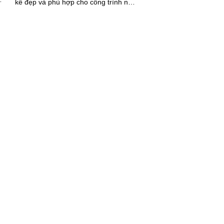
kế đẹp và phù hợp cho công trình nhỏ.
Bộ này được trang bị tính năng đặc
biệt, bao gồm khả năng thu âm và loa
trong khoảng cách lên đến 3m