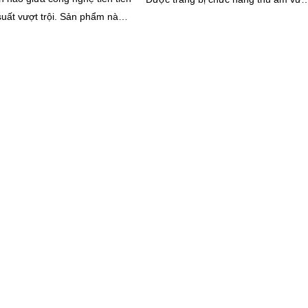
vượt trội. Sản phẩm này
trội, bộ camera này đáng được lựa...
 nhiều công nghệ an ninh tiên
m bảo sự an toàn cho cửa
a bạn