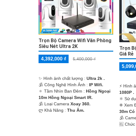
Trọn Bộ Camera Wifi Văn Phòng
Siêu Nét Ultra 2K
Trọn B
Giá Rẻ
4,392,000 ₫
5,400,000 ₫
5,099,
✨ Hình ảnh chất lượng :
Ultra 2k .
🕉️ Công Nghệ Hình Ảnh :
IP Wifi.
️⚡ Hình 
🔅 Tầm Nhìn Ban Đêm :
Hồng Ngoại
1080P .
10m Hồng Ngoại Smart IR.
⚛️ Sử d
🕉️ Loại Camera
Xoay 360.
❈ Xem 
️ლ Khả Năng :
Thu Âm.
30m Có
🕉️ Cam
️🆑 Chức