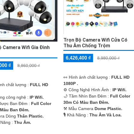
Trọn Bộ Camera Wifi Cửa Có
Thu Âm Chống Trộm
ộ Camera Wifi Gia Đình
6,426,400 ₫
8,980,000 ₫
000 ₫
8,860,000 ₫
️👀 Hình ảnh chất lượng :
FULL HD
1080P .
ảnh chất lượng :
FULL HD
⚙ Công Nghệ Hình Ảnh :
IP Wifi.
🌙 Tầm Nhìn Ban Đêm :
Full Color
ụng công nghệ :
IP Wifi.
30m Có Màu Ban Ðêm.
Được Ban Đêm :
Full Color
⚒ Mẫu Camera
Dome Plastic.
 Màu Ban Ðêm.
️🎙 Khả Năng :
Thu Âm Và Loa.
era Dòng
Thân Plastic.
 Năng :
Thu Âm.