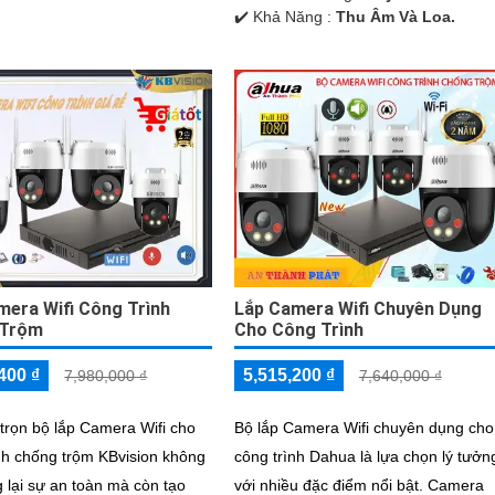
️✔️ Khả Năng :
Thu Âm Và Loa.
mera Wifi Công Trình
Lắp Camera Wifi Chuyên Dụng
 Trộm
Cho Công Trình
400 ₫
5,515,200 ₫
7,980,000 ₫
7,640,000 ₫
 trọn bộ lắp Camera Wifi cho
Bộ lắp Camera Wifi chuyên dụng cho
nh chống trộm KBvision không
công trình Dahua là lựa chọn lý tưởn
 lại sự an toàn mà còn tạo
với nhiều đặc điểm nổi bật. Camera