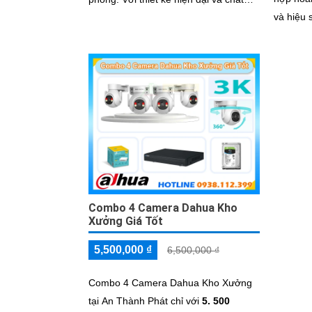
và hiệu suất 
lượng hình ảnh sắc nét, bộ lắp camera
tích hợp
này không chỉ giúp bạn giám sát một
tiến, đả
cách chính xác mà còn mang lại sự
hàng củ
tiện nghi cao
Combo 4 Camera Dahua Kho
Xưởng Giá Tốt
5,500,000 ₫
6,500,000 ₫
Combo 4 Camera Dahua Kho Xưởng
tại An Thành Phát chỉ với
5. 500