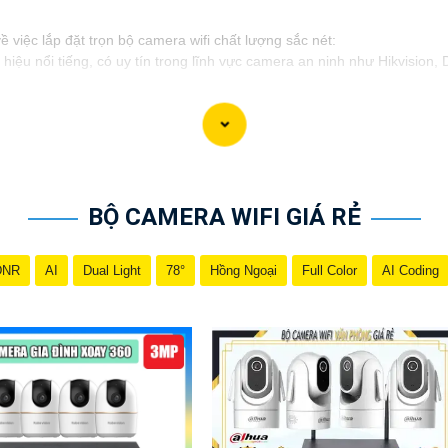
ề việc lắp đặt trọn bộ camera wifi chất lượng sắc nét:
iệu nổi tiếng, có uy tín trong lĩnh vực camera an ninh như Hikvision
 tin cậy hình ảnh sắc nét, lựa chọn camera có độ phân giải cao như 
: Camera cần có khả năng quan sát trong điều kiện ánh sáng yếu ho
fi trọn gói bao gồm cả camera, đầu ghi hình, adapter, cáp kết nối, vv.
 sao cho có thể quan sát rõ ràng mọi góc nhìn quan trọng. Đảm bảo khô
BỘ CAMERA WIFI GIÁ RẺ
h ảnh từ camera bất kỳ nơi đâu, bạn cần cài đặt hệ thống truy cập từ 
a wifi trọn bộ một cách hiệu quả và dễ dàng. Nếu bạn cần thêm thông t
DNR
AI
Dual Light
78°
Hồng Ngoại
Full Color
AI Coding