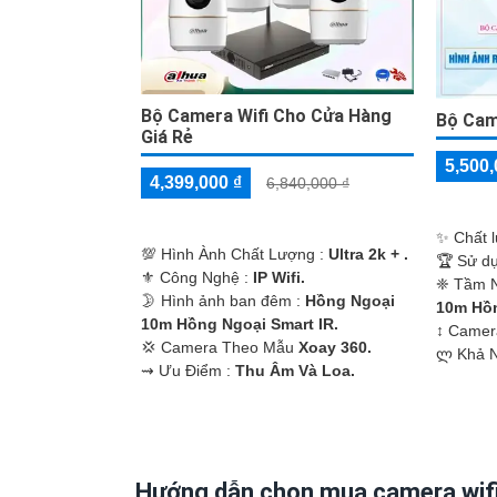
Bộ Camera Wifi Cho Cửa Hàng
Bộ Cam
'
Giá Rẻ
5,500,
4,399,000 ₫
6,840,000 ₫
✨ Chất 
💯 Hình Ành Chất Lượng :
Ultra 2k + .
🏆 Sử d
⚜️ Công Nghệ :
IP Wifi.
❈ Tầm N
🌛 Hình ảnh ban đêm :
Hồng Ngoại
10m Hồn
10m Hồng Ngoại Smart IR.
↕️ Came
💢 Camera Theo Mẫu
Xoay 360.
️ლ Khả 
️⇝ Ưu Điểm :
Thu Âm Và Loa.
Hướng dẫn chọn mua camera wifi