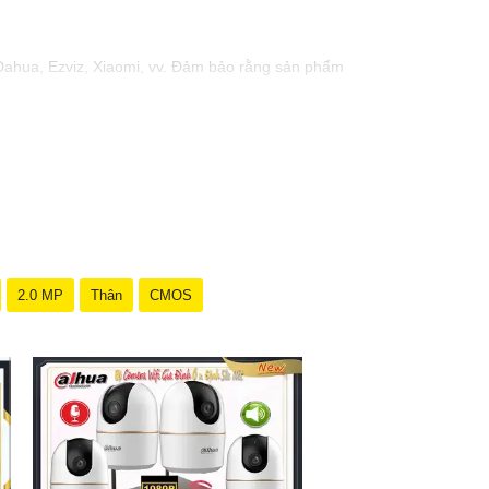
, Dahua, Ezviz, Xiaomi, vv. Đảm bảo rằng sản phẩm
Full HD (1080p) hoặc thậm chí 4K.
ặc không có ánh sáng. Chọn camera có công nghệ
 Đảm bảo rằng tất cả các thiết bị tương thích với
ng có vật che phủ trước camera như cây cối, tường,
xa qua ứng dụng di động hoặc trên máy tính.
in hoặc hỗ trợ khác, đừng ngần ngại để liên hệ với
2.0 MP
Thân
CMOS