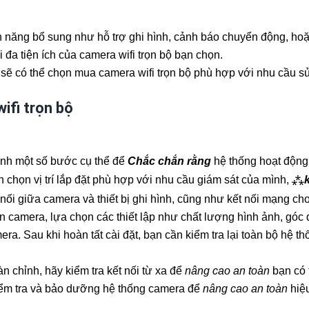
h năng bổ sung như hỗ trợ ghi hình, cảnh báo chuyển động, ho
 đa tiện ích của camera wifi trọn bộ bạn chọn.
n sẽ có thể chọn mua camera wifi trọn bộ phù hợp với nhu cầu 
ifi trọn bộ
hành một số bước cụ thể để
Chắc chắn rằng
hệ thống hoạt động 
 chọn vị trí lắp đặt phù hợp với nhu cầu giám sát của mình, ⁂
 nối giữa camera và thiết bị ghi hình, cũng như kết nối mạng ch
n camera, lựa chọn các thiết lập như chất lượng hình ảnh, góc 
mera. Sau khi hoàn tất cài đặt, bạn cần kiểm tra lại toàn bộ h
n chỉnh, hãy kiểm tra kết nối từ xa để
nâng cao an toàn
bạn có 
iểm tra và bảo dưỡng hệ thống camera để
nâng cao an toàn
hiệu