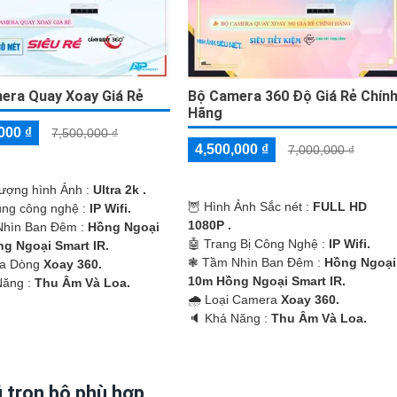
era Quay Xoay Giá Rẻ
Bộ Camera 360 Độ Giá Rẻ Chín
Hãng
000 ₫
7,500,000 ₫
4,500,000 ₫
7,000,000 ₫
lượng hình Ảnh :
Ultra 2k .
🦉 Hình Ảnh Sắc nét :
FULL HD
ụng công nghệ :
IP Wifi.
1080P .
hìn Ban Đêm :
Hồng Ngoại
🤖️ Trang Bị Công Nghệ :
IP Wifi.
g Ngoại Smart IR.
❃ Tầm Nhìn Ban Đêm :
Hồng Ngoại
ra Dòng
Xoay 360.
10m Hồng Ngoại Smart IR.
Năng :
Thu Âm Và Loa.
🌧️ Loại Camera
Xoay 360.
️🔈 Khả Năng :
Thu Âm Và Loa.
 trọn bộ phù hợp