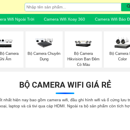
ra Wifi Ngoài Trời
Camera Wifi Xoay 360
Camera Wifi Báo 
 Bộ Camera
Bộ Camera
Bộ Camera F
Bộ Camera Chuyên
Ghi Âm
Hikvision Ban Đêm
Color
Dụng
Có Màu
BỘ CAMERA WIFI GIÁ RẺ
tốt nhất hiện nay bao gồm camera wifi, đầu ghi hình wifi và ổ cứng lưu
hoại, laptop và cả tivi qua cáp HDMI. Ngoài ra bộ sản phẩm còn tích h