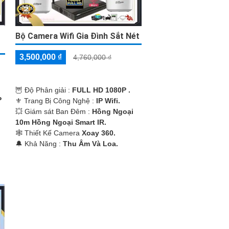
Bộ Camera Wifi Gia Đình Sắt Nét
3,500,000 ₫
4,760,000 ₫
🦉 Độ Phân giải :
FULL HD 1080P .
P
⚜️ Trang Bị Công Nghệ :
IP Wifi.
💥 Giám sát Ban Đêm :
Hồng Ngoại
10m Hồng Ngoại Smart IR.
🕸️ Thiết Kế Camera
Xoay 360.
️🔔 Khả Năng :
Thu Âm Và Loa.