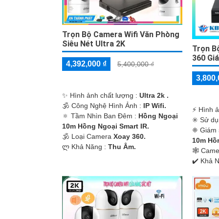
Trọn Bộ Camera Wifi Văn Phòng
Siêu Nét Ultra 2K
Trọn B
360 Giá
4,392,000 ₫
5,400,000 ₫
3,800,
✨ Hình ảnh chất lượng :
Ultra 2k .
🕉️ Công Nghệ Hình Ảnh :
IP Wifi.
️⚡ Hình 
🔅 Tầm Nhìn Ban Đêm :
Hồng Ngoại
✳️ Sử d
10m Hồng Ngoại Smart IR.
❈ Giám 
🕉️ Loại Camera
Xoay 360.
10m Hồn
️ლ Khả Năng :
Thu Âm.
🕸️ Cam
️✔️ Khả 