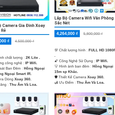
Lắp Bộ Camera Wifi Văn Phòng
Sắc Nét
ộ Camera Gia Đình Xoay
 Rẻ
4,264,000 ₫
5,800,000 ₫
000 ₫
4,500,000 ₫
💯 Chất lượng hình :
FULL HD 1080
.
ảnh chất lượng :
2K Lite .
🌠 Công Nghệ Sử Dụng :
IP Wifi.
ụng công nghệ :
IP Wifi.
💡 Hình ảnh ban đêm :
Hồng Ngoại
sát Ban Đêm :
Hồng Ngoại
15m sp Khác.
g Ngoại Smart IR.
🛡 Thiết Kế Camera
Xoay 360.
era Dòng
Xoay 360.
️🛃 Ưu Điểm :
Thu Âm Và Loa.
Năng :
Thu Âm Và Loa.