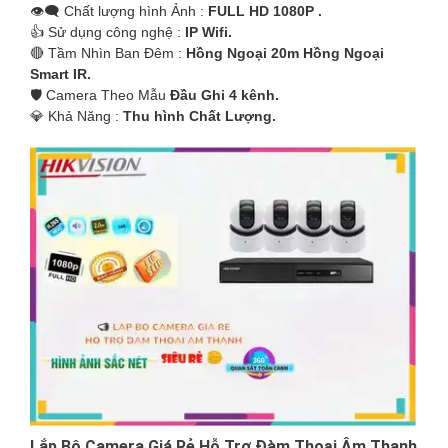
👁️‍🗨 Chất lượng hình Ảnh :
FULL HD 1080P .
'
👍 Sử dụng công nghệ :
IP Wifi.
🔴 Tầm Nhìn Ban Đêm :
Hồng Ngoại 20m Hồng Ngoại
Smart IR.
🛡 Camera Theo Mẫu
Đầu Ghi 4 kênh.
️💎 Khả Năng :
Thu hình Chất Lượng.
Lắp Bộ Camera Giá Rẻ Hỗ Trợ Đàm Thoại Âm Thanh