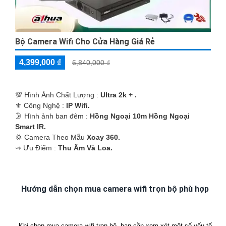
Bộ Camera Wifi Cho Cửa Hàng Giá Rẻ
4,399,000 ₫
6,840,000 ₫
💯 Hình Ành Chất Lượng :
Ultra 2k + .
⚜️ Công Nghệ :
IP Wifi.
🌛 Hình ảnh ban đêm :
Hồng Ngoại 10m Hồng Ngoại
Smart IR.
💢 Camera Theo Mẫu
Xoay 360.
️⇝ Ưu Điểm :
Thu Âm Và Loa.
Hướng dẫn chọn mua camera wifi trọn bộ phù hợp
Khi chọn mua camera wifi trọn bộ, bạn cần xem xét một số yếu tố