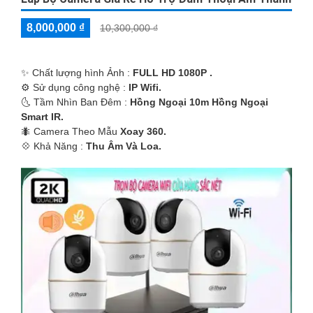
8,000,000 ₫
10,300,000 ₫
✨ Chất lượng hình Ảnh :
FULL HD 1080P .
⚙ Sử dụng công nghệ :
IP Wifi.
🌜 Tầm Nhìn Ban Đêm :
Hồng Ngoại 10m Hồng Ngoại
Smart IR.
🐜 Camera Theo Mẫu
Xoay 360.
️💠 Khả Năng :
Thu Âm Và Loa.