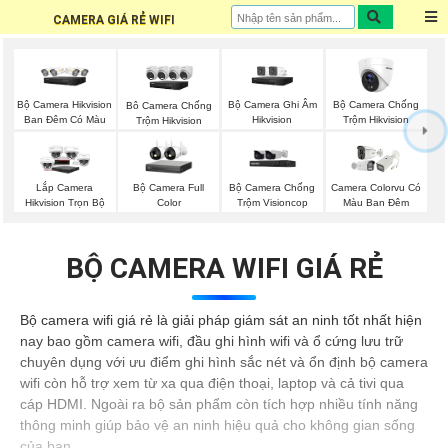
CAMERA GIÁ RẺ WIFI
Bộ Camera Hikvision
Bộ Camera Ghi Âm
Bộ Camera Chống
Bô Camera Chống
Ban Đêm Có Màu
Hikvision
Trộm Hikvision
Trộm Hikvision
Bộ Camera Full
Bộ Camera Chống
Lắp Camera
Camera Colorvu Có
Color
Trộm Visioncop
Hikvision Trọn Bộ
Màu Ban Đêm
BỘ CAMERA WIFI GIÁ RẺ
Bộ camera wifi giá rẻ là giải pháp giám sát an ninh tốt nhất hiện
nay bao gồm camera wifi, đầu ghi hình wifi và ổ cứng lưu trữ
chuyên dụng với ưu điểm ghi hình sắc nét và ổn định bộ camera
wifi còn hỗ trợ xem từ xa qua điện thoại, laptop và cả tivi qua
cáp HDMI. Ngoài ra bộ sản phẩm còn tích hợp nhiều tính năng
thông minh giúp bảo vệ an ninh hiệu quả cho không gian sống
của bạn.