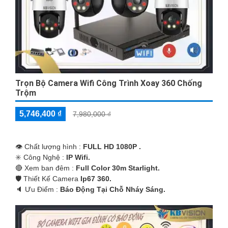
Trọn Bộ Camera Wifi Công Trình Xoay 360 Chống
Trộm
5,746,400 ₫
7,980,000 ₫
👁 Chất lượng hình :
FULL HD 1080P .
✳️ Công Nghệ :
IP Wifi.
🔴 Xem ban đêm :
Full Color 30m Starlight.
🛡 Thiết Kế Camera
Ip67 360.
️🔈 Ưu Điểm :
Báo Động Tại Chỗ Nháy Sáng.