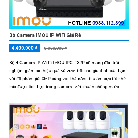
Bộ Camera IMOU IP WiFi Giá Rẻ
4,400,000 ₫
8,000,000 ₫
Bộ 4 Camera IP Wi-Fi IMOU IPC-F32P sẽ mang đến trãi
nghiệm giám sát hiệu quả và vượt trội cho gia đình của bạn
với độ phân giải 3MP cùng với khả năng thu âm cực tốt nhờ
mic được tích hợp trong camera. Với chuẩn chống nước
IP67 và tầm nhìn ban đêm lên tới 30m giúp giám sát ngoài
trời vượt trội cả ngày lẫn đêm