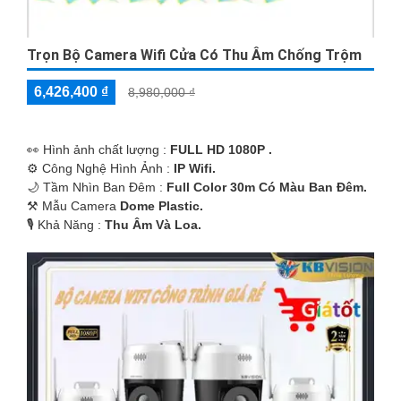
Trọn Bộ Camera Wifi Cửa Có Thu Âm Chống Trộm
6,426,400 ₫
8,980,000 ₫
️👀 Hình ảnh chất lượng :
FULL HD 1080P .
⚙ Công Nghệ Hình Ảnh :
IP Wifi.
🌙 Tầm Nhìn Ban Đêm :
Full Color 30m Có Màu Ban Ðêm.
⚒ Mẫu Camera
Dome Plastic.
️🎙 Khả Năng :
Thu Âm Và Loa.