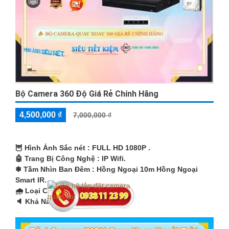
Bộ Camera 360 Độ Giá Rẻ Chính Hãng
4,500,000 ₫
7,000,000 ₫
🦉 Hình Ảnh Sắc nét :
FULL HD 1080P .
🤖️ Trang Bị Công Nghệ :
IP Wifi.
❃ Tầm Nhìn Ban Đêm :
Hồng Ngoại 10m Hồng Ngoại
Smart IR.
🌧️ Loại Camera
Xoay 360.
️🔈 Khả Năng :
Thu Âm Và Loa.