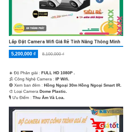
Lắp Đặt Camera Wifi Giá Rẻ Tính Năng Thông Minh
5,200,000 ₫
8,100,000 ₫
☀️ Độ Phân giải :
FULL HD 1080P .
🕉️ Công Nghệ Camera :
IP Wifi.
🔴 Xem ban đêm :
Hồng Ngoại 30m Hồng Ngoại Smart IR.
🎨 Loại Camera
Dome Plastic.
️🎙 Ưu Điểm :
Thu Âm Và Loa.