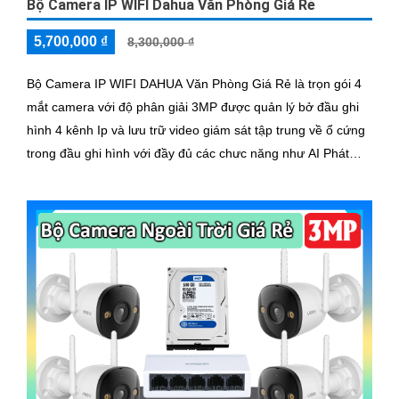
Bộ Camera IP WIFI Dahua Văn Phòng Giá Rẻ
5,700,000 ₫
8,300,000 ₫
Bộ Camera IP WIFI DAHUA Văn Phòng Giá Rẻ là trọn gói 4
mắt camera với độ phân giải 3MP được quản lý bở đầu ghi
hình 4 kênh Ip và lưu trữ video giám sát tập trung về ổ cứng
trong đầu ghi hình với đầy đủ các chưc năng như AI Phát
hiện chuyển động, đàm thoại âm thanh 2 chiều và giám sát
có màu vào ban đêm