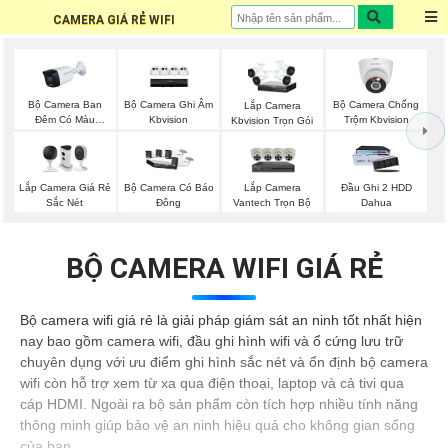
CAMERA GIÁ RẺ WIFI
Bộ Camera Ban
Bộ Camera Ghi Âm
Bộ Camera Chống
Lắp Camera
Đêm Có Màu
Kbvision
Trộm Kbvision
Kbvision Trọn Gói
Kbvision
Lắp Camera Giá Rẻ
Lắp Camera
Bộ Camera Có Báo
Đầu Ghi 2 HDD
Sắc Nét
Vantech Trọn Bộ
Đông
Dahua
BỘ CAMERA WIFI GIÁ RẺ
Bộ camera wifi giá rẻ là giải pháp giám sát an ninh tốt nhất hiện
nay bao gồm camera wifi, đầu ghi hình wifi và ổ cứng lưu trữ
chuyên dụng với ưu điểm ghi hình sắc nét và ổn định bộ camera
wifi còn hỗ trợ xem từ xa qua điện thoại, laptop và cả tivi qua
cáp HDMI. Ngoài ra bộ sản phẩm còn tích hợp nhiều tính năng
thông minh giúp bảo vệ an ninh hiệu quả cho không gian sống
của bạn.