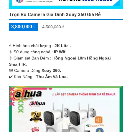
Trọn Bộ Camera Gia Đình Xoay 360 Giá Rẻ
3,800,000 ₫
4,500,000 ₫
️⚡ Hình ảnh chất lượng :
2K Lite .
✳️ Sử dụng công nghệ :
IP Wifi.
❈ Giám sát Ban Đêm :
Hồng Ngoại 10m Hồng Ngoại
Smart IR.
🕸️ Camera Dòng
Xoay 360.
️✔️ Khả Năng :
Thu Âm Và Loa.