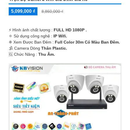
5,099,000 ₫
8,860,000 ₫
️⚡ Hình ảnh chất lượng :
FULL HD 1080P .
⚛️ Sử dụng công nghệ :
IP Wifi.
❈ Xem Được Ban Đêm :
Full Color 30m Có Màu Ban Ðêm.
🕉️ Camera Dòng
Thân Plastic.
️🆑 Chức Năng :
Thu Âm.