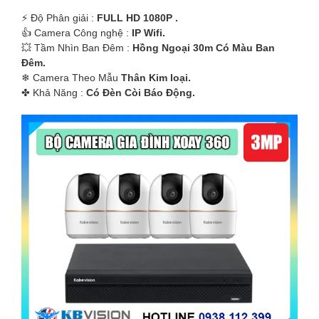
️⚡ Độ Phân giải :
FULL HD 1080P .
👍 Camera Công nghệ :
IP Wifi.
💥 Tầm Nhìn Ban Đêm :
Hồng Ngoại 30m Có Màu Ban
Ðêm.
❄ Camera Theo Mẫu
Thân Kim loại.
️✤ Khả Năng :
Có Ðèn Còi Báo Động.