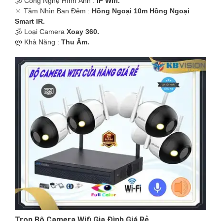
🕉️ Công Nghệ Hình Ảnh :
IP Wifi.
'
🔅 Tầm Nhìn Ban Đêm :
Hồng Ngoại 10m Hồng Ngoại
Smart IR.
🕉️ Loại Camera
Xoay 360.
️ლ Khả Năng :
Thu Âm.
Trọn Bộ Camera Wifi Gia Đình Giá Rẻ