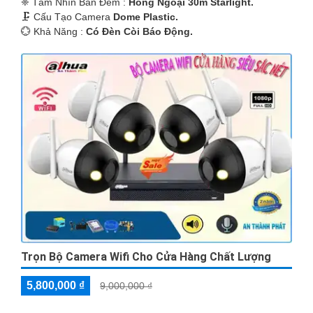
❈ Tầm Nhìn Ban Đêm :
Hồng Ngoại 30m Starlight.
🗜️ Cấu Tạo Camera
Dome Plastic.
️💮 Khả Năng :
Có Ðèn Còi Báo Động.
Trọn Bộ Camera Wifi Cho Cửa Hàng Chất Lượng
5,800,000 ₫
9,000,000 ₫