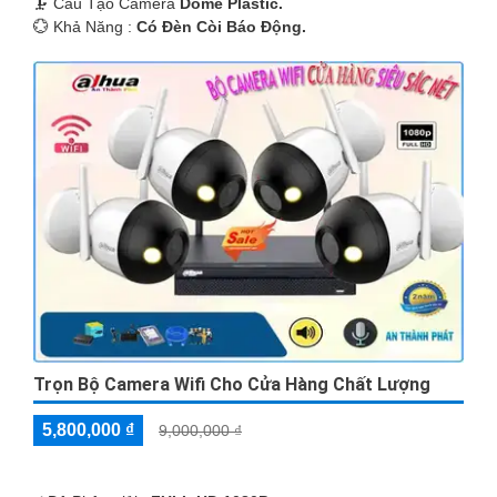
🗜️ Cấu Tạo Camera
Dome Plastic.
️💮 Khả Năng :
Có Ðèn Còi Báo Động.
Trọn Bộ Camera Wifi Cho Cửa Hàng Chất Lượng
5,800,000 ₫
9,000,000 ₫