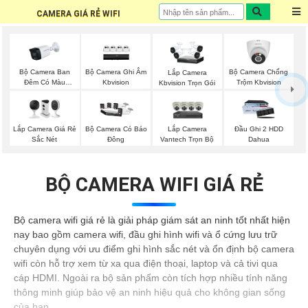
CAMERA GIÁ RẺ WIFI
Bộ Camera Ban
Bộ Camera Ghi Âm
Bộ Camera Chống
Lắp Camera
Đêm Có Màu
Kbvision
Trộm Kbvision
Kbvision Trọn Gói
Kbvision
Lắp Camera Giá Rẻ
Lắp Camera
Bộ Camera Có Báo
Đầu Ghi 2 HDD
Sắc Nét
Vantech Trọn Bộ
Đông
Dahua
BỘ CAMERA WIFI GIÁ RẺ
Bộ camera wifi giá rẻ là giải pháp giám sát an ninh tốt nhất hiện
nay bao gồm camera wifi, đầu ghi hình wifi và ổ cứng lưu trữ
chuyên dụng với ưu điểm ghi hình sắc nét và ổn định bộ camera
wifi còn hỗ trợ xem từ xa qua điện thoại, laptop và cả tivi qua
cáp HDMI. Ngoài ra bộ sản phẩm còn tích hợp nhiều tính năng
thông minh giúp bảo vệ an ninh hiệu quả cho không gian sống
của bạn.