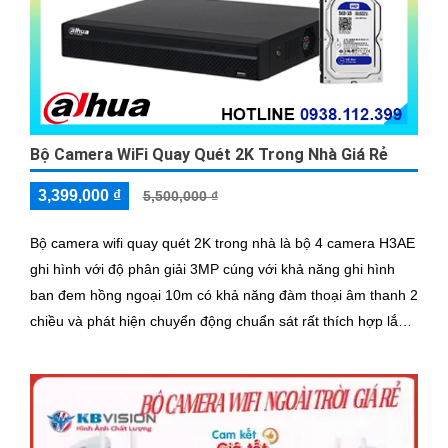
Bộ Camera WiFi Quay Quét 2K Trong Nhà Giá Rẻ
3,399,000 ₫
5,500,000 ₫
Bộ camera wifi quay quét 2K trong nhà là bộ 4 camera H3AE
ghi hình với độ phân giải 3MP cúng với khả năng ghi hình
ban đem hồng ngoại 10m có khả năng đàm thoại âm thanh 2
chiều và phát hiện chuyển động chuẩn sát rất thích hợp lắp
đặt cho các văn phòng, gia đình, những vị trí giám sát yêu
cầu camera vừa có thể giám sát đêm vừa có thể đàm thoại
được âm thanh 2 chiều.