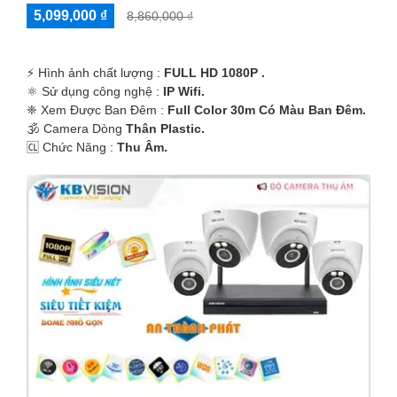
5,099,000 ₫
8,860,000 ₫
️⚡ Hình ảnh chất lượng :
FULL HD 1080P .
⚛️ Sử dụng công nghệ :
IP Wifi.
❈ Xem Được Ban Đêm :
Full Color 30m Có Màu Ban Ðêm.
🕉️ Camera Dòng
Thân Plastic.
️🆑 Chức Năng :
Thu Âm.