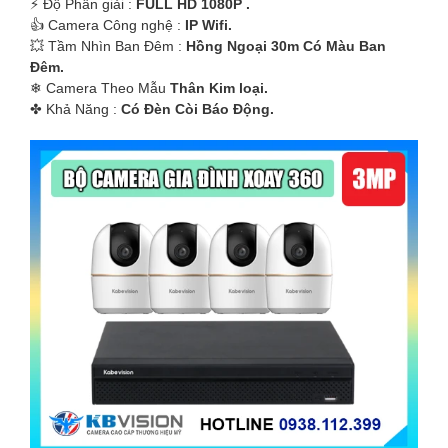
️⚡ Độ Phân giải :
FULL HD 1080P .
👍 Camera Công nghệ :
IP Wifi.
💥 Tầm Nhìn Ban Đêm :
Hồng Ngoại 30m Có Màu Ban
Ðêm.
❄ Camera Theo Mẫu
Thân Kim loại.
️✤ Khả Năng :
Có Ðèn Còi Báo Động.