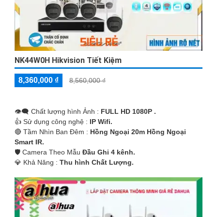
NK44W0H Hikvision Tiết Kiệm
8,360,000 ₫
8,560,000 ₫
👁️‍🗨 Chất lượng hình Ảnh :
FULL HD 1080P .
👍 Sử dụng công nghệ :
IP Wifi.
🔴 Tầm Nhìn Ban Đêm :
Hồng Ngoại 20m Hồng Ngoại
Smart IR.
🛡 Camera Theo Mẫu
Đầu Ghi 4 kênh.
️💎 Khả Năng :
Thu hình Chất Lượng.