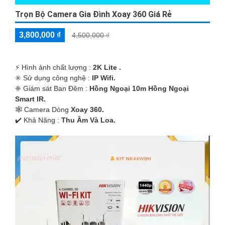
Trọn Bộ Camera Gia Đình Xoay 360 Giá Rẻ
3,800,000 ₫
4,500,000 ₫
️⚡ Hình ảnh chất lượng :
2K Lite .
✳️ Sử dụng công nghệ :
IP Wifi.
❈ Giám sát Ban Đêm :
Hồng Ngoại 10m Hồng Ngoại
Smart IR.
🕸️ Camera Dòng
Xoay 360.
️✔️ Khả Năng :
Thu Âm Và Loa.