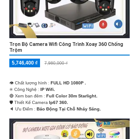
Trọn Bộ Camera Wifi Công Trình Xoay 360 Chống
Trộm
5,746,400 ₫
7,980,000 ₫
👁 Chất lượng hình :
FULL HD 1080P .
✳️ Công Nghệ :
IP Wifi.
🔴 Xem ban đêm :
Full Color 30m Starlight.
🛡 Thiết Kế Camera
Ip67 360.
️🔈 Ưu Điểm :
Báo Động Tại Chỗ Nháy Sáng.