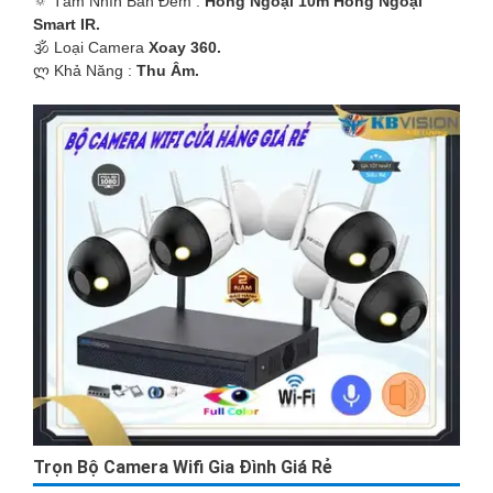
🔅 Tầm Nhìn Ban Đêm :
Hồng Ngoại 10m Hồng Ngoại
'
Smart IR.
🕉️ Loại Camera
Xoay 360.
️ლ Khả Năng :
Thu Âm.
Trọn Bộ Camera Wifi Gia Đình Giá Rẻ