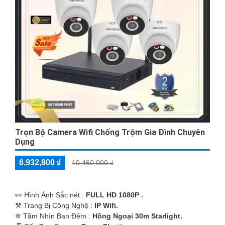
Trọn Bộ Camera Wifi Chống Trộm Gia Đình Chuyên
Dụng
6,932,800 ₫
10,460,000 ₫
️👀 Hình Ảnh Sắc nét :
FULL HD 1080P .
⚒ Trang Bị Công Nghệ :
IP Wifi.
❈ Tầm Nhìn Ban Đêm :
Hồng Ngoại 30m Starlight.