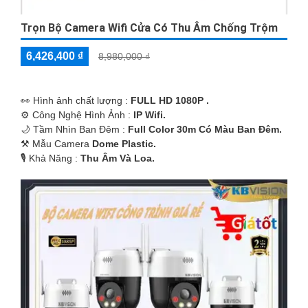
Trọn Bộ Camera Wifi Cửa Có Thu Âm Chống Trộm
6,426,400 ₫
8,980,000 ₫
️👀 Hình ảnh chất lượng :
FULL HD 1080P .
⚙ Công Nghệ Hình Ảnh :
IP Wifi.
🌙 Tầm Nhìn Ban Đêm :
Full Color 30m Có Màu Ban Ðêm.
⚒ Mẫu Camera
Dome Plastic.
️🎙 Khả Năng :
Thu Âm Và Loa.