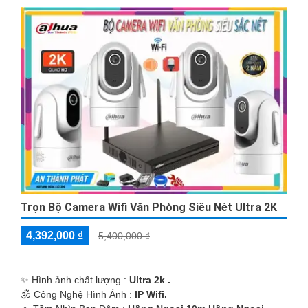
quan sát rõ ràng mọi góc nhìn quan trọng. Đảm bảo không có
vật che phủ trước camera như cây cối, tường, vv.
♊
6:
Thiết lập truy cập từ xa: Để có thể xem lại hình ảnh từ
camera bất kỳ nơi đâu, bạn cần cài đặt hệ thống truy cập từ xa
qua ứng dụng di động hoặc trên máy tính.
Những gợi ý trên hy vọng sẽ giúp bạn lắp đặt camera wifi trọn
bộ một cách hiệu quả và dễ dàng. Nếu bạn cần thêm thông tin
hoặc hỗ trợ khác, đừng ngần ngại để liên hệ với chúng tôi. Chúc
bạn thành công!
Trọn Bộ Camera Wifi Văn Phòng Siêu Nét Ultra 2K
4,392,000 ₫
5,400,000 ₫
✨ Hình ảnh chất lượng :
Ultra 2k .
🕉️ Công Nghệ Hình Ảnh :
IP Wifi.