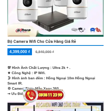
Bộ Camera Wifi Cho Cửa Hàng Giá Rẻ
4,399,000 ₫
6,840,000 ₫
💯 Hình Ành Chất Lượng :
Ultra 2k + .
⚜️ Công Nghệ :
IP Wifi.
🌛 Hình ảnh ban đêm :
Hồng Ngoại 10m Hồng Ngoại
Smart IR.
💢 Camera Theo Mẫu
Xoay 360.
️⇝ Ưu Điểm :
Thu Âm Và Loa.