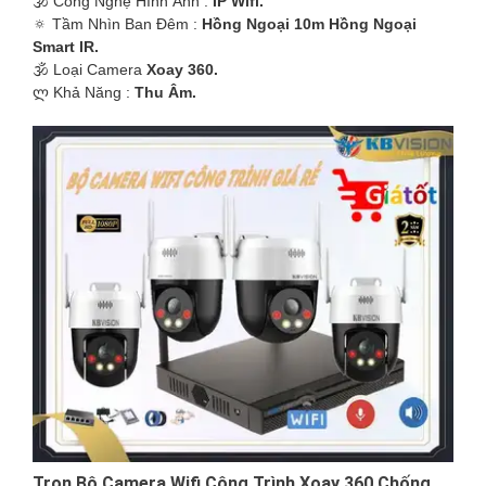
🕉️ Công Nghệ Hình Ảnh :
IP Wifi.
'
🔅 Tầm Nhìn Ban Đêm :
Hồng Ngoại 10m Hồng Ngoại
Smart IR.
🕉️ Loại Camera
Xoay 360.
️ლ Khả Năng :
Thu Âm.
Trọn Bộ Camera Wifi Công Trình Xoay 360 Chống