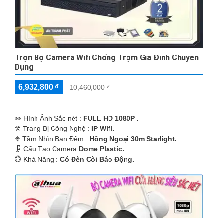
Trọn Bộ Camera Wifi Chống Trộm Gia Đình Chuyên
Dụng
6,932,800 ₫
10,460,000 ₫
️👀 Hình Ảnh Sắc nét :
FULL HD 1080P .
⚒ Trang Bị Công Nghệ :
IP Wifi.
❈ Tầm Nhìn Ban Đêm :
Hồng Ngoại 30m Starlight.
🗜️ Cấu Tạo Camera
Dome Plastic.
️💮 Khả Năng :
Có Ðèn Còi Báo Động.