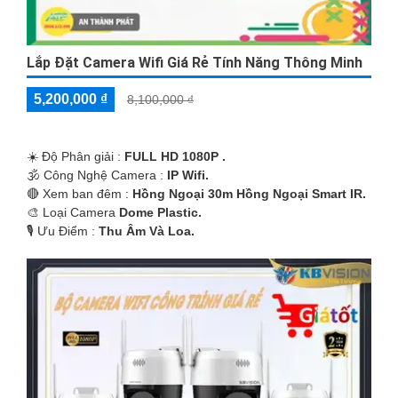
Lắp Đặt Camera Wifi Giá Rẻ Tính Năng Thông Minh
5,200,000 ₫
8,100,000 ₫
☀️ Độ Phân giải :
FULL HD 1080P .
🕉️ Công Nghệ Camera :
IP Wifi.
🔴 Xem ban đêm :
Hồng Ngoại 30m Hồng Ngoại Smart IR.
🎨 Loại Camera
Dome Plastic.
️🎙 Ưu Điểm :
Thu Âm Và Loa.