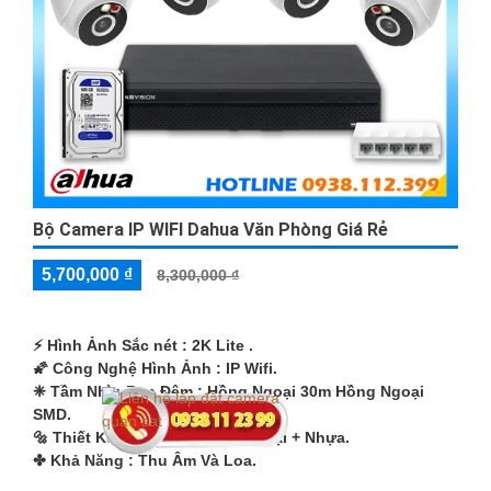
Bộ Camera IP WIFI Dahua Văn Phòng Giá Rẻ
5,700,000 ₫
8,300,000 ₫
️⚡ Hình Ảnh Sắc nét :
2K Lite .
🌠 Công Nghệ Hình Ảnh :
IP Wifi.
❈ Tầm Nhìn Ban Đêm :
Hồng Ngoại 30m Hồng Ngoại
SMD.
🔩 Thiết Kế Camera
Dome Kim loại + Nhựa.
️✤ Khả Năng :
Thu Âm Và Loa.