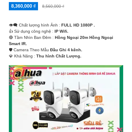
8,360,000 ₫
8,560,000 ₫
👁️‍🗨 Chất lượng hình Ảnh :
FULL HD 1080P .
👍 Sử dụng công nghệ :
IP Wifi.
🔴 Tầm Nhìn Ban Đêm :
Hồng Ngoại 20m Hồng Ngoại
Smart IR.
🛡 Camera Theo Mẫu
Đầu Ghi 4 kênh.
️💎 Khả Năng :
Thu hình Chất Lượng.