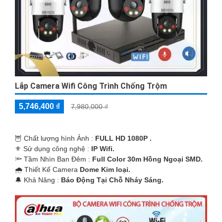
Lắp Camera Wifi Công Trình Chống Trộm
5,746,400 ₫
7,980,000 ₫
🦉 Chất lượng hình Ảnh :
FULL HD 1080P .
⚜️ Sử dụng công nghệ :
IP Wifi.
🔦 Tầm Nhìn Ban Đêm :
Full Color 30m Hồng Ngoại SMD.
🌧️ Thiết Kế Camera
Dome Kim loại.
️🔔 Khả Năng :
Báo Động Tại Chỗ Nháy Sáng.