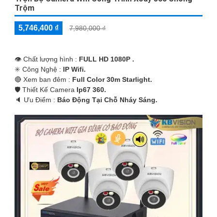
Trộm
5,746,400 ₫
7,980,000 ₫
👁 Chất lượng hình :
FULL HD 1080P .
✳️ Công Nghệ :
IP Wifi.
🔴 Xem ban đêm :
Full Color 30m Starlight.
🛡 Thiết Kế Camera
Ip67 360.
️🔈 Ưu Điểm :
Báo Động Tại Chỗ Nháy Sáng.