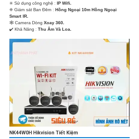
✳️ Sử dụng công nghệ :
IP Wifi.
❈ Giám sát Ban Đêm :
Hồng Ngoại 10m Hồng Ngoại
Smart IR.
🕸️ Camera Dòng
Xoay 360.
️✔️ Khả Năng :
Thu Âm Và Loa.
NK44W0H Hikvision Tiết Kiệm