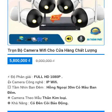
Trọn Bộ Camera Wifi Cho Cửa Hàng Chất Lượng
5,800,000 ₫
9,000,000 ₫
️⚡ Độ Phân giải :
FULL HD 1080P .
👍 Camera Công nghệ :
IP Wifi.
💥 Tầm Nhìn Ban Đêm :
Hồng Ngoại 30m Có Màu Ban
Ðêm.
❄ Camera Theo Mẫu
Thân Kim loại.
️✤ Khả Năng :
Có Ðèn Còi Báo Động.