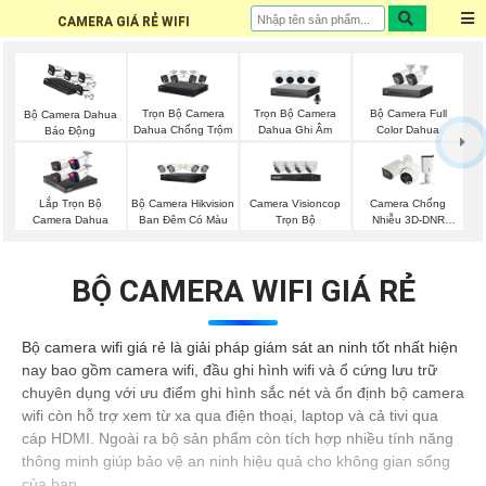
CAMERA GIÁ RẺ WIFI
Trọn Bộ Camera
Trọn Bộ Camera
Bộ Camera Full
Bộ Camera Dahua
Dahua Chống Trộm
Dahua Ghi Âm
Color Dahua
Báo Động
Bộ Camera Hikvision
Camera Visioncop
Lắp Trọn Bộ
Camera Chống
Ban Đêm Có Màu
Trọn Bộ
Camera Dahua
Nhiễu 3D-DNR
Dahua
BỘ CAMERA WIFI GIÁ RẺ
Bộ camera wifi giá rẻ là giải pháp giám sát an ninh tốt nhất hiện
nay bao gồm camera wifi, đầu ghi hình wifi và ổ cứng lưu trữ
chuyên dụng với ưu điểm ghi hình sắc nét và ổn định bộ camera
wifi còn hỗ trợ xem từ xa qua điện thoại, laptop và cả tivi qua
cáp HDMI. Ngoài ra bộ sản phẩm còn tích hợp nhiều tính năng
thông minh giúp bảo vệ an ninh hiệu quả cho không gian sống
của bạn.