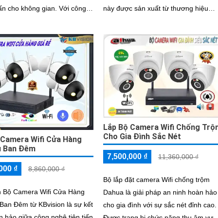
cho không gian. Với công
này được sản xuất từ thương hiệu
n tiến, Camera Wifi KBvision
Trung Quốc chất lượng, với khả năn
ng cấp độ nét đến 2
thu âm tốt và hình ảnh sáng đẹp
Lắp Bộ Camera Wifi Chống Trô
Cho Gia Đình Sắc Nét
 Camera Wifi Cửa Hàng
u Ban Đêm
7,500,000 ₫
11,360,000 ₫
000 ₫
8,860,000 ₫
Bộ lắp đặt camera Wifi chống trộm
n Bộ Camera Wifi Cửa Hàng
Dahua là giải pháp an ninh hoàn hảo
Ban Đêm từ KBvision là sự kết
cho gia đình với sự sắc nét đỉnh cao.
 hảo giữa công nghệ tiên tiến
Được trang bị chức năng thu âm vượ