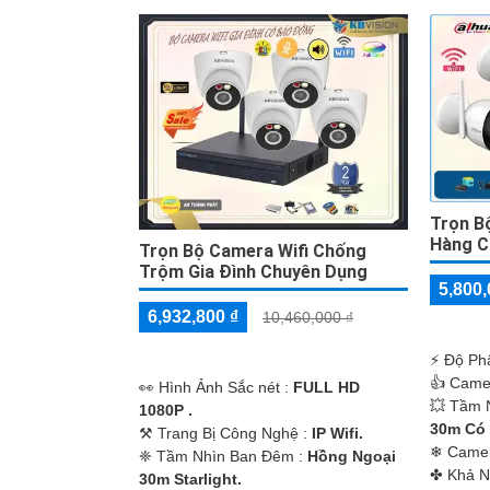
'
Trọn B
Hàng C
Trọn Bộ Camera Wifi Chống
Trộm Gia Đình Chuyên Dụng
5,800,
6,932,800 ₫
10,460,000 ₫
️⚡ Độ Ph
👍 Came
️👀 Hình Ảnh Sắc nét :
FULL HD
💥 Tầm 
1080P .
30m Có
⚒ Trang Bị Công Nghệ :
IP Wifi.
❄ Came
❈ Tầm Nhìn Ban Đêm :
Hồng Ngoại
️✤ Khả 
30m Starlight.