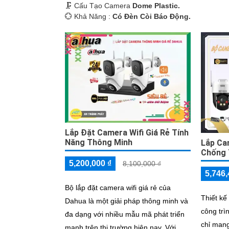
🗜️ Cấu Tạo Camera
Dome Plastic.
️💮 Khả Năng :
Có Ðèn Còi Báo Động.
Lắp Đặt Camera Wifi Giá Rẻ Tính
Năng Thông Minh
Lắp Ca
Chống
5,200,000 ₫
8,100,000 ₫
5,746,
Bộ lắp đặt camera wifi giá rẻ của
Thiết kế
Dahua là một giải pháp thông minh và
công trì
đa dạng với nhiều mẫu mã phát triển
chỉ mang
mạnh trên thị trường hiện nay. Với