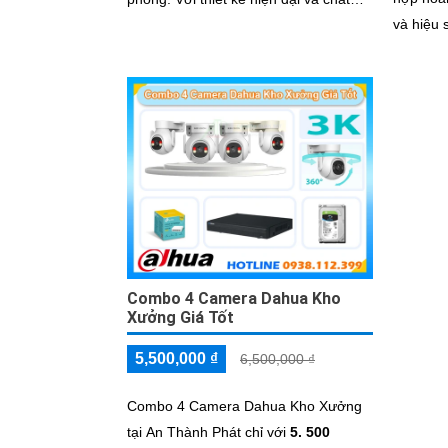
và hiệu suất 
lượng hình ảnh sắc nét, bộ lắp camera
tích hợp
này không chỉ giúp bạn giám sát một
tiến, đả
cách chính xác mà còn mang lại sự
hàng củ
tiện nghi cao
Combo 4 Camera Dahua Kho
Xưởng Giá Tốt
5,500,000 ₫
6,500,000 ₫
Combo 4 Camera Dahua Kho Xưởng
tại An Thành Phát chỉ với
5. 500