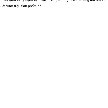
vượt trội. Sản phẩm này
trội, bộ camera này đáng được lựa...
 nhiều công nghệ an ninh tiên
m bảo sự an toàn cho cửa
a bạn