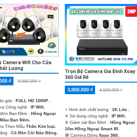
ộ Camera Wifi Cho Cửa
hất Lượng
Trọn Bộ Camera Gia Đình Xoay
360 Giá Rẻ
000 ₫
9,000,000 ₫
3,800,000 ₫
4,500,000 ₫
ân giải :
FULL HD 1080P .
ra Công nghệ :
IP Wifi.
️⚡ Hình ảnh chất lượng :
2K Lite .
Nhìn Ban Đêm :
Hồng Ngoại
✳️ Sử dụng công nghệ :
IP Wifi.
 Màu Ban Ðêm.
❈ Giám sát Ban Đêm :
Hồng Ngoại
ra Theo Mẫu
Thân Kim loại.
10m Hồng Ngoại Smart IR.
Năng :
Có Ðèn Còi Báo Động.
🕸️ Camera Dòng
Xoay 360.