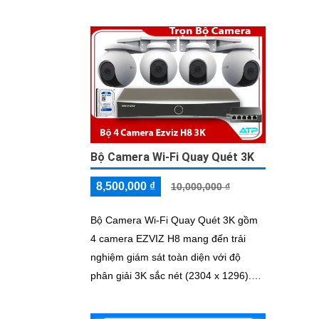
Bộ Camera Wi-Fi Quay Quét 3K
8,500,000 ₫
10,000,000 ₫
Bộ Camera Wi-Fi Quay Quét 3K gồm
4 camera EZVIZ H8 mang đến trải
nghiệm giám sát toàn diện với độ
phân giải 3K sắc nét (2304 x 1296).
Hỗ trợ quay quét 360° (340° ngang,
80° dọc), quan sát linh hoạt mọi góc