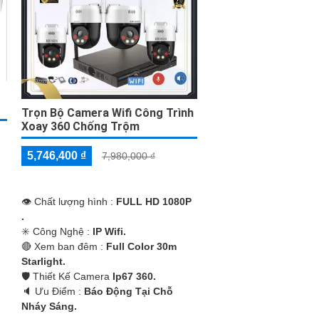
Trọn Bộ Camera Wifi Công Trình
Xoay 360 Chống Trộm
5,746,400 ₫
7,980,000 ₫
👁 Chất lượng hình :
FULL HD 1080P
.
✳️ Công Nghệ :
IP Wifi.
🔴 Xem ban đêm :
Full Color 30m
Starlight.
🛡 Thiết Kế Camera
Ip67 360.
️🔈 Ưu Điểm :
Báo Động Tại Chỗ
Nháy Sáng.