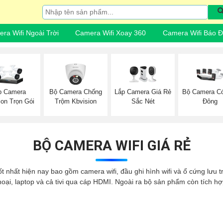
ra Wifi Ngoài Trời
Camera Wifi Xoay 360
Camera Wifi Báo 
Bộ Camera Chống
Lắp Camera Giá Rẻ
p Camera
Bộ Camera C
Trộm Kbvision
Sắc Nét
ion Trọn Gói
Đông
BỘ CAMERA WIFI GIÁ RẺ
tốt nhất hiện nay bao gồm camera wifi, đầu ghi hình wifi và ổ cứng lưu
hoại, laptop và cả tivi qua cáp HDMI. Ngoài ra bộ sản phẩm còn tích h