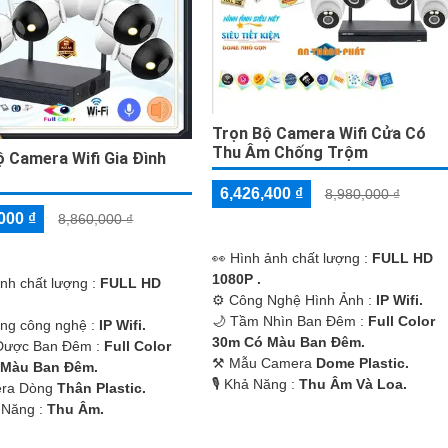
Trọn Bộ Camera Wifi Cửa Có
Thu Âm Chống Trộm
ộ Camera Wifi Gia Đình
6,426,400 ₫
8,980,000 ₫
000 ₫
8,860,000 ₫
️👀 Hình ảnh chất lượng :
FULL HD
1080P .
ảnh chất lượng :
FULL HD
⚙ Công Nghệ Hình Ảnh :
IP Wifi.
🌙 Tầm Nhìn Ban Đêm :
Full Color
ụng công nghệ :
IP Wifi.
30m Có Màu Ban Ðêm.
Được Ban Đêm :
Full Color
⚒ Mẫu Camera
Dome Plastic.
 Màu Ban Ðêm.
️🎙 Khả Năng :
Thu Âm Và Loa.
era Dòng
Thân Plastic.
 Năng :
Thu Âm.