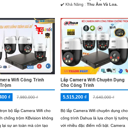
️✔️ Khả Năng :
Thu Âm Và Loa.
mera Wifi Công Trình
Lắp Camera Wifi Chuyên Dụng
 Trộm
Cho Công Trình
400 ₫
5,515,200 ₫
7,980,000 ₫
7,640,000 ₫
 trọn bộ lắp Camera Wifi cho
Bộ lắp Camera Wifi chuyên dụng cho
nh chống trộm KBvision không
công trình Dahua là lựa chọn lý tưởn
 lại sự an toàn mà còn tạo
với nhiều đặc điểm nổi bật. Camera