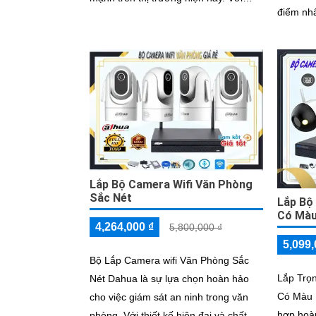
điểm nhấn 
chức năng ưu việt là khả năng thu...
nghệ tiê
được nâ
Lắp Bộ Camera Wifi Văn Phòng
Sắc Nét
Lắp Bộ
Có Mà
4,264,000 ₫
5,800,000 ₫
5,099,
Bộ Lắp Camera wifi Văn Phòng Sắc
Lắp Trọ
Nét Dahua là sự lựa chọn hoàn hảo
Có Màu 
cho việc giám sát an ninh trong văn
hợp hoàn
phòng. Với thiết kế hiện đại và chất