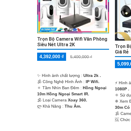
Trọn Bộ Camera Wifi Văn Phòng
Siêu Nét Ultra 2K
Trọn B
Giá Rẻ
4,392,000 ₫
5,400,000 ₫
5,099,
✨ Hình ảnh chất lượng :
Ultra 2k .
🕉️ Công Nghệ Hình Ảnh :
IP Wifi.
️⚡ Hình 
🔅 Tầm Nhìn Ban Đêm :
Hồng Ngoại
1080P .
10m Hồng Ngoại Smart IR.
⚛️ Sử d
🕉️ Loại Camera
Xoay 360.
❈ Xem 
️ლ Khả Năng :
Thu Âm.
30m Có
🕉️ Cam
️🆑 Chức