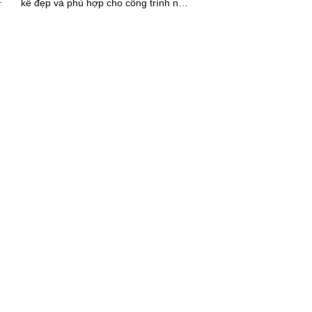
kế đẹp và phù hợp cho công trình nhỏ.
Bộ này được trang bị tính năng đặc
biệt, bao gồm khả năng thu âm và loa
trong khoảng cách lên đến 3m