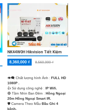
NK44W0H Hikvision Tiết Kiệm
8,360,000 ₫
8,560,000 ₫
👁️‍🗨 Chất lượng hình Ảnh :
FULL HD
1080P .
👍 Sử dụng công nghệ :
IP Wifi.
🔴 Tầm Nhìn Ban Đêm :
Hồng Ngoại
20m Hồng Ngoại Smart IR.
🛡 Camera Theo Mẫu
Đầu Ghi 4
kênh.