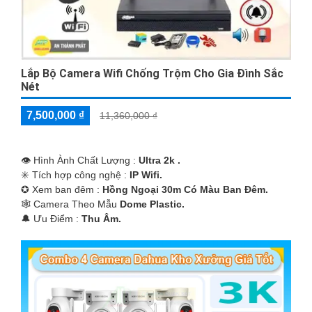
Lắp Bộ Camera Wifi Chống Trộm Cho Gia Đình Sắc
Nét
7,500,000 ₫
11,360,000 ₫
👁 Hình Ành Chất Lượng :
Ultra 2k .
✳️ Tích hợp công nghệ :
IP Wifi.
✪ Xem ban đêm :
Hồng Ngoại 30m Có Màu Ban Ðêm.
🕸️ Camera Theo Mẫu
Dome Plastic.
️🔔 Ưu Điểm :
Thu Âm.