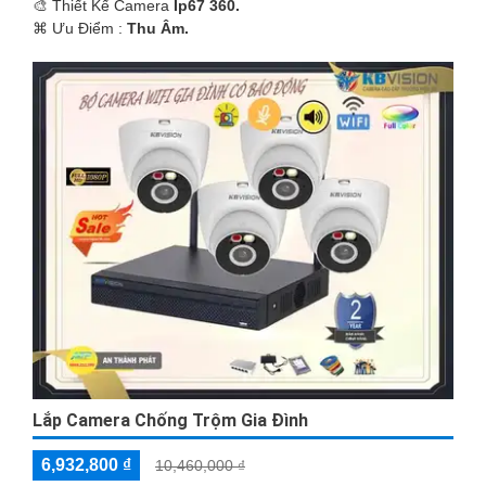
🎨 Thiết Kế Camera
Ip67 360.
️⌘ Ưu Điểm :
Thu Âm.
Lắp Camera Chống Trộm Gia Đình
6,932,800 ₫
10,460,000 ₫