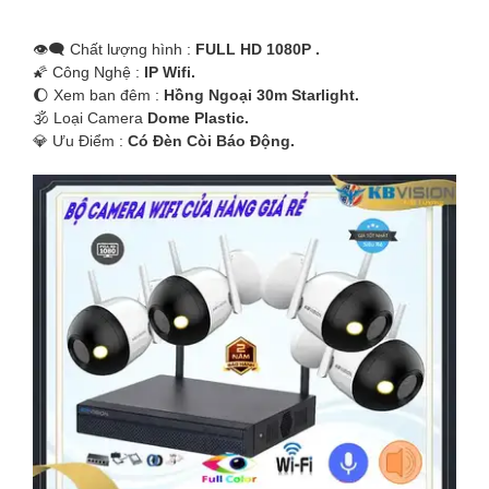
👁️‍🗨 Chất lượng hình :
FULL HD 1080P .
🌠 Công Nghệ :
IP Wifi.
🌔 Xem ban đêm :
Hồng Ngoại 30m Starlight.
🕉️ Loại Camera
Dome Plastic.
️💎 Ưu Điểm :
Có Ðèn Còi Báo Động.