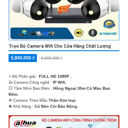
Trọn Bộ Camera Wifi Cho Cửa Hàng Chất Lượng
5,800,000 ₫
9,000,000 ₫
️⚡ Độ Phân giải :
FULL HD 1080P .
👍 Camera Công nghệ :
IP Wifi.
💥 Tầm Nhìn Ban Đêm :
Hồng Ngoại 30m Có Màu Ban
Ðêm.
❄ Camera Theo Mẫu
Thân Kim loại.
️✤ Khả Năng :
Có Ðèn Còi Báo Động.