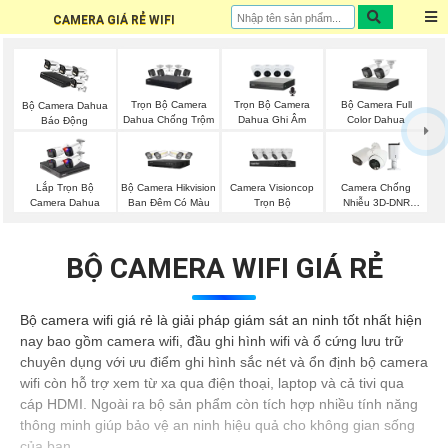
CAMERA GIÁ RẺ WIFI
Trọn Bộ Camera
Trọn Bộ Camera
Bộ Camera Full
Bộ Camera Dahua
Dahua Chống Trộm
Dahua Ghi Âm
Color Dahua
Báo Động
Bộ Camera Hikvision
Camera Visioncop
Lắp Trọn Bộ
Camera Chống
Ban Đêm Có Màu
Trọn Bộ
Camera Dahua
Nhiễu 3D-DNR
Dahua
BỘ CAMERA WIFI GIÁ RẺ
Bộ camera wifi giá rẻ là giải pháp giám sát an ninh tốt nhất hiện
nay bao gồm camera wifi, đầu ghi hình wifi và ổ cứng lưu trữ
chuyên dụng với ưu điểm ghi hình sắc nét và ổn định bộ camera
wifi còn hỗ trợ xem từ xa qua điện thoại, laptop và cả tivi qua
cáp HDMI. Ngoài ra bộ sản phẩm còn tích hợp nhiều tính năng
thông minh giúp bảo vệ an ninh hiệu quả cho không gian sống
của bạn.