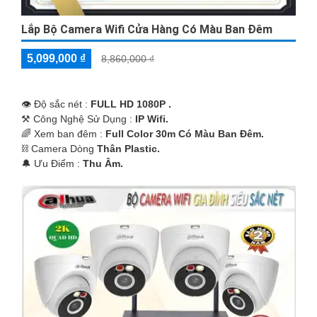
Lắp Bộ Camera Wifi Cửa Hàng Có Màu Ban Đêm
5,099,000 ₫
8,860,000 ₫
👁 Độ sắc nét :
FULL HD 1080P .
⚒ Công Nghệ Sử Dụng :
IP Wifi.
🌈 Xem ban đêm :
Full Color 30m Có Màu Ban Ðêm.
⛓ Camera Dòng
Thân Plastic.
️🔔 Ưu Điểm :
Thu Âm.