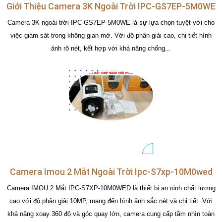
Giới Thiệu Camera 3K Ngoài Trời IPC-GS7EP-5M0WE
Camera 3K ngoài trời IPC-GS7EP-5M0WE là sự lựa chọn tuyệt vời cho
việc giám sát trong không gian mở. Với độ phân giải cao, chi tiết hình
ảnh rõ nét, kết hợp với khả năng chống...
Camera Imou 2 Mắt Ngoài Trời Ipc-S7xp-10M0wed
Camera IMOU 2 Mắt IPC-S7XP-10M0WED là thiết bị an ninh chất lượng
cao với độ phân giải 10MP, mang đến hình ảnh sắc nét và chi tiết. Với
khả năng xoay 360 độ và góc quay lớn, camera cung cấp tầm nhìn toàn