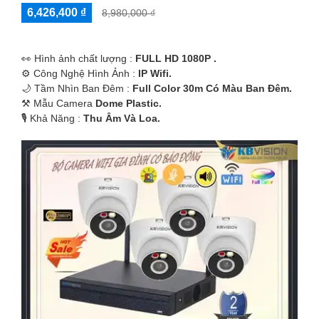
6,426,400 ₫
8,980,000 ₫
️👀 Hình ảnh chất lượng :
FULL HD 1080P .
⚙ Công Nghệ Hình Ảnh :
IP Wifi.
🌙 Tầm Nhìn Ban Đêm :
Full Color 30m Có Màu Ban Ðêm.
⚒ Mẫu Camera
Dome Plastic.
️🎙 Khả Năng :
Thu Âm Và Loa.