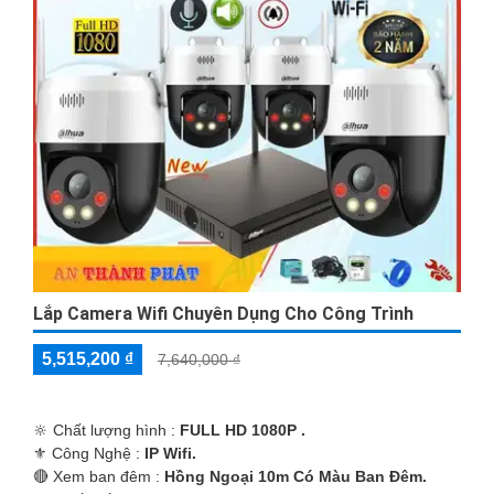
Lắp Camera Wifi Chuyên Dụng Cho Công Trình
5,515,200 ₫
7,640,000 ₫
🔆 Chất lượng hình :
FULL HD 1080P .
⚜️ Công Nghệ :
IP Wifi.
🔴 Xem ban đêm :
Hồng Ngoại 10m Có Màu Ban Ðêm.