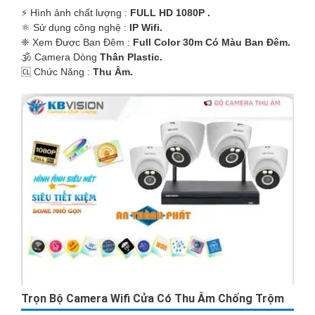
'
️⚡ Hình ảnh chất lượng :
FULL HD 1080P .
⚛️ Sử dụng công nghệ :
IP Wifi.
❈ Xem Được Ban Đêm :
Full Color 30m Có Màu Ban Ðêm.
🕉️ Camera Dòng
Thân Plastic.
️🆑 Chức Năng :
Thu Âm.
Trọn Bộ Camera Wifi Cửa Có Thu Âm Chống Trộm