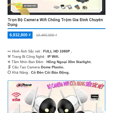
Trọn Bộ Camera Wifi Chống Trộm Gia Đình Chuyên
Dụng
6,932,800 ₫
10,460,000 ₫
️👀 Hình Ảnh Sắc nét :
FULL HD 1080P .
⚒ Trang Bị Công Nghệ :
IP Wifi.
❈ Tầm Nhìn Ban Đêm :
Hồng Ngoại 30m Starlight.
🗜️ Cấu Tạo Camera
Dome Plastic.
️💮 Khả Năng :
Có Ðèn Còi Báo Động.